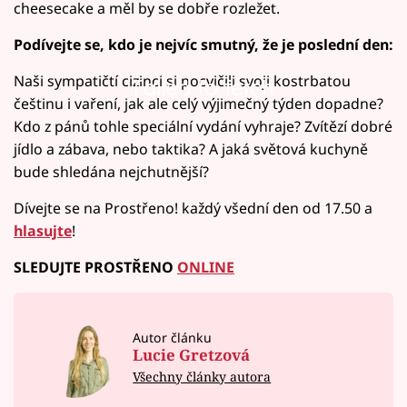
cheesecake a měl by se dobře rozležet.
Podívejte se, kdo je nejvíc smutný, že je poslední den:
Naši sympatičtí cizinci si pocvičili svoji kostrbatou
Failed to fetch
češtinu i vaření, jak ale celý výjimečný týden dopadne?
Kdo z pánů tohle speciální vydání vyhraje? Zvítězí dobré
jídlo a zábava, nebo taktika? A jaká světová kuchyně
bude shledána nejchutnější?
Dívejte se na Prostřeno! každý všední den od 17.50 a
hlasujte
!
SLEDUJTE PROSTŘENO
ONLINE
Autor článku
Lucie Gretzová
Všechny články autora