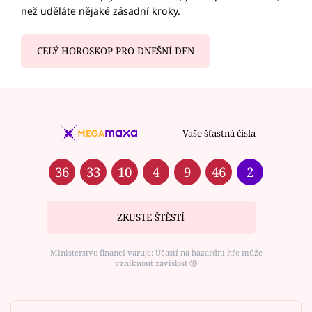
než uděláte nějaké zásadní kroky.
CELÝ HOROSKOP PRO DNEŠNÍ DEN
Vaše šťastná čísla
36
33
10
4
9
46
2
ZKUSTE ŠTĚSTÍ
Ministerstvo financí varuje: Účastí na hazardní hře může
vzniknout závislost ⑱