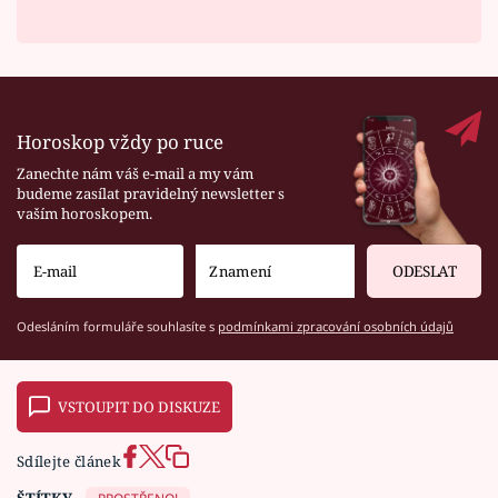
Horoskop vždy po ruce
Zanechte nám váš e-mail a my vám
budeme zasílat pravidelný newsletter s
vaším horoskopem.
ODESLAT
Odesláním formuláře souhlasíte s
podmínkami zpracování osobních údajů
VSTOUPIT DO DISKUZE
Sdílejte článek
ŠTÍTKY