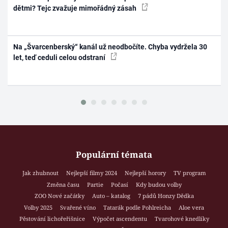
dětmi? Tejc zvažuje mimořádný zásah
Na „Švarcenberský“ kanál už neodbočíte. Chyba vydržela 30
let, teď ceduli celou odstraní
Populární témata
Jak zhubnout
Nejlepší filmy 2024
Nejlepší horory
TV program
Změna času
Partie
Počasí
Kdy budou volby
ZOO Nové začátky
Auto – katalog
7 pádů Honzy Dědka
Volby 2025
Svařené víno
Tatarák podle Pohlreicha
Aloe vera
Pěstování lichořeřišnice
Výpočet ascendentu
Tvarohové knedlíky