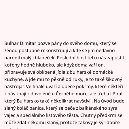
Bulhar Dimitar pozve pány do svého domu, který se
ženou postupně rekonstruují a kde se jim nedávno
narodil malý chlapeček. Poslední hostitel u nás zapustil
kořeny hodně hluboko, ale když doma vaří on,
připravuje svá oblíbená jídla z bulharské domácké
kuchyně. A jde mu to pěkně od ruky, je to také šikovný
nástrojař. Ve finále uvaří a upeče pokrmy, které někteří
z nás znají z dovolené u Černého moře, ale třeba i Poul,
který Bulharsko také několikrát navštívil. Na úvod bude
slaný koláč banica, který se peče z balkánského sýra,
vajec a speciálního listového těsta. Chutný předkrm se
může zdát někomu slaný, protože takový je sýr dobře