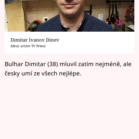
Horoskopy
Sledujte prima+
Filmový festival Karlovy Vary
Dimitar Ivanov Dinev
Pořady
Zdroj: archiv TV Prima
Mámy sobě
Bulhar Dimitar (38) mluvil zatím nejméně, ale
česky umí ze všech nejlépe.
Přihlášení
Sledujte nás