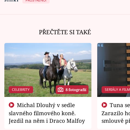
PROSTŘENO!
PŘEČTĚTE SI TAKÉ
CELEBRITY
SERIÁLY A FIL
8 fotografií
Michal Dlouhý v sedle
Tuna se chtěl vrátit domů.
slavného filmového koně.
Zarazilo ho
Jezdil na něm i Draco Malfoy
smlouvě př
zemřít