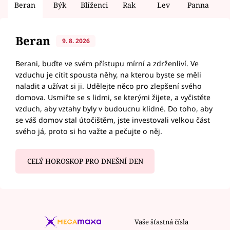
Beran
Býk
Blíženci
Rak
Lev
Panna
V
Beran
9. 8. 2026
Berani, buďte ve svém přístupu mírní a zdrženliví. Ve
vzduchu je cítit spousta něhy, na kterou byste se měli
naladit a užívat si ji. Udělejte něco pro zlepšení svého
domova. Usmiřte se s lidmi, se kterými žijete, a vyčistěte
vzduch, aby vztahy byly v budoucnu klidné. Do toho, aby
se váš domov stal útočištěm, jste investovali velkou část
svého já, proto si ho važte a pečujte o něj.
CELÝ HOROSKOP PRO DNEŠNÍ DEN
Vaše šťastná čísla