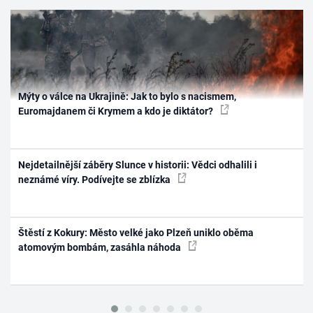
Mýty o válce na Ukrajině: Jak to bylo s nacismem,
Euromajdanem či Krymem a kdo je diktátor?
Nejdetailnější záběry Slunce v historii: Vědci odhalili i
neznámé víry. Podívejte se zblízka
Štěstí z Kokury: Město velké jako Plzeň uniklo oběma
atomovým bombám, zasáhla náhoda