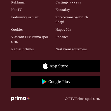
Reklama
Castingy a výzvy
HbbTV
Kontakty
Podmínky užívání
Zpracování osobních
údajů
Cookies
Nápověda
Vlastník FTV Prima spol.
Redakce
s r.o.
Nahlásit chybu
Nastavení soukromí
App Store
Google Play
© FTV Prima spol. s r.o.