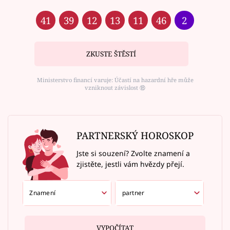
41
39
12
13
11
46
2
ZKUSTE ŠTĚSTÍ
Ministerstvo financí varuje: Účastí na hazardní hře může
vzniknout závislost ⑱
PARTNERSKÝ HOROSKOP
Jste si souzení? Zvolte znamení a
zjistěte, jestli vám hvězdy přejí.
VYPOČÍTAT