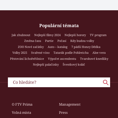
Populární témata
Jak zhubnout
Nejlepší filmy 2024
Nejlepší horory
TV program
Změna času
Partie
Počasí
Kdy budou volby
ZOO Nové začátky
Auto – katalog
7 pádů Honzy Dědka
Volby 2025
Svařené víno
Tatarák podle Pohlreicha
Aloe vera
Pěstování lichořeřišnice
Výpočet ascendentu
Tvarohové knedlíky
Nejlepší palačinky
Švestkový koláč
O FTV Prima
Management
Volná místa
Press