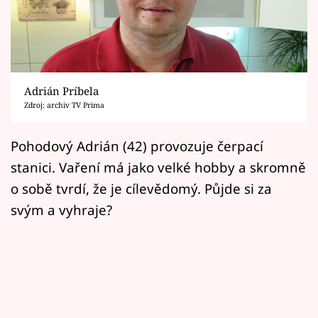
Horoskopy
Sledujte prima+
Filmový festival Karlovy Vary
Adrián Príbela
Pořady
Zdroj: archiv TV Prima
Mámy sobě
Pohodový Adrián (42) provozuje čerpací
stanici. Vaření má jako velké hobby a skromně
Přihlášení
o sobě tvrdí, že je cílevědomý. Půjde si za
svým a vyhraje?
Sledujte nás