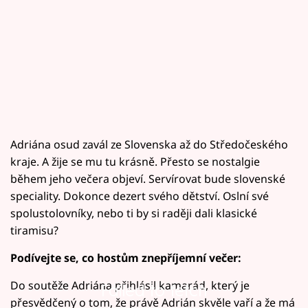
Adriána osud zavál ze Slovenska až do Středočeského
kraje. A žije se mu tu krásně. Přesto se nostalgie
během jeho večera objeví. Servírovat bude slovenské
speciality. Dokonce dezert svého dětství. Oslní své
spolustolovníky, nebo ti by si raději dali klasické
tiramisu?
Podívejte se, co hostům znepříjemní večer:
Do soutěže Adriána přihlásil kamarád, který je
Failed to fetch
přesvědčený o tom, že právě Adrián skvěle vaří a že má