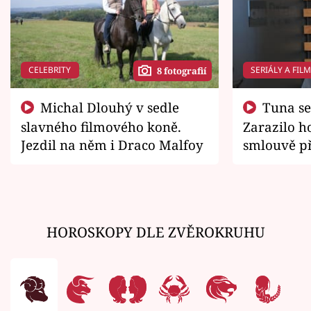
CELEBRITY
SERIÁLY A FIL
8 fotografií
Michal Dlouhý v sedle
Tuna se chtěl vrátit domů.
slavného filmového koně.
Zarazilo ho
Jezdil na něm i Draco Malfoy
smlouvě př
zemřít
HOROSKOPY DLE ZVĚROKRUHU