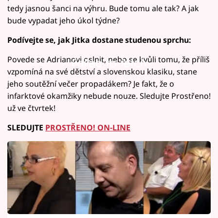
tedy jasnou šanci na výhru. Bude tomu ale tak? A jak
bude vypadat jeho úkol týdne?
Podívejte se, jak Jitka dostane studenou sprchu:
Povede se Adrianovi oslnit, nebo se kvůli tomu, že příliš
Failed to fetch
vzpomíná na své dětství a slovenskou klasiku, stane
jeho soutěžní večer propadákem? Je fakt, že o
infarktové okamžiky nebude nouze. Sledujte Prostřeno!
už ve čtvrtek!
SLEDUJTE
PROSTŘENO! ON-LINE