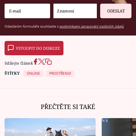
ODESLAT
Odesláním formuláře souhlasíte s
podmínkami zpracování osobních údajů
VSTOUPIT DO DISKUZE
Sdílejte článek
ŠTÍTKY
ONLINE
PROSTŘENO!
PŘEČTĚTE SI TAKÉ