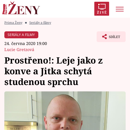
ŽIVĚ
Prima Ženy
■
Seriály a filmy
Trendy:
Polabí
Inspekce
Prostřeno!
AYTO?
SERIÁLY A FILMY
SDÍLET
Módní alarm
Zrádci
Proměny
24. června 2020 19:00
Lucie Gretzová
Prostřeno!: Leje jako z
konve a Jitka schytá
Témata
studenou sprchu
Celebrity
Vztahy
Seriály