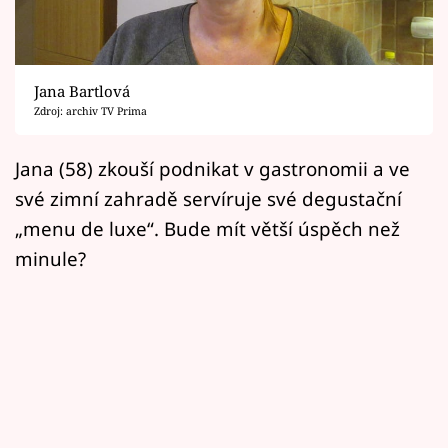
Horoskopy
Sledujte prima+
Jana Bartlová
Filmový festival Karlovy Vary
Zdroj: archiv TV Prima
Pořady
Jana (58) zkouší podnikat v gastronomii a ve
své zimní zahradě servíruje své degustační
Mámy sobě
„menu de luxe“. Bude mít větší úspěch než
minule?
Přihlášení
Sledujte nás