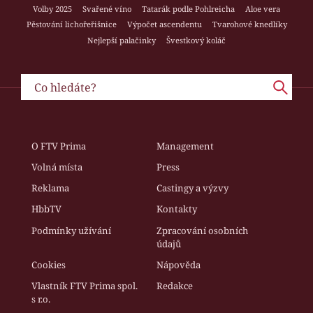
Volby 2025
Svařené víno
Tatarák podle Pohlreicha
Aloe vera
Pěstování lichořeřišnice
Výpočet ascendentu
Tvarohové knedlíky
Nejlepší palačinky
Švestkový koláč
O FTV Prima
Management
Volná místa
Press
Reklama
Castingy a výzvy
HbbTV
Kontakty
Podmínky užívání
Zpracování osobních
údajů
Cookies
Nápověda
Vlastník FTV Prima spol.
Redakce
s r.o.