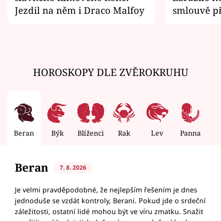
Jezdil na něm i Draco Malfoy
smlouvě př
zemřít
HOROSKOPY DLE ZVĚROKRUHU
Beran
Býk
Blíženci
Rak
Lev
Panna
V
Beran
7. 8. 2026
Je velmi pravděpodobné, že nejlepším řešením je dnes
jednoduše se vzdát kontroly, Berani. Pokud jde o srdeční
záležitosti, ostatní lidé mohou být ve víru zmatku. Snažit