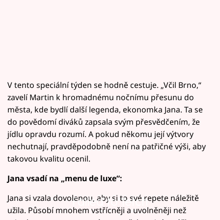
V tento speciální týden se hodně cestuje. „Včil Brno,“
zavelí Martin k hromadnému nočnímu přesunu do
města, kde bydlí další legenda, ekonomka Jana. Ta se
do povědomí diváků zapsala svým přesvědčením, že
jídlu opravdu rozumí. A pokud někomu její výtvory
nechutnají, pravděpodobně není na patřičné výši, aby
takovou kvalitu ocenil.
Jana vsadí na „menu de luxe“:
Jana si vzala dovolenou, aby si to své repete náležitě
Failed to fetch
užila. Působí mnohem vstřícněji a uvolněněji než