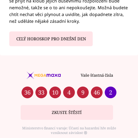
se přijít na kloub jejich duševnímu rozpoložení bude
nemožné, takže se o to ani nepokoušejte. Možná budete
chtít nechat věci plynout a uvidíte, jak dopadnete zítra,
než uděláte nějaké zásadní kroky.
CELÝ HOROSKOP PRO DNEŠNÍ DEN
Vaše šťastná čísla
36
33
10
4
9
46
2
ZKUSTE ŠTĚSTÍ
Ministerstvo financí varuje: Účastí na hazardní hře může
vzniknout závislost ⑱