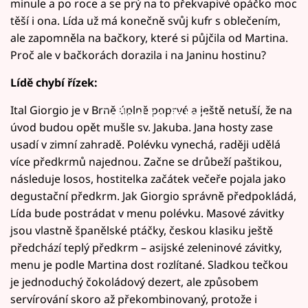
minule a po roce a se prý na to překvapivé opáčko moc
těší i ona. Lída už má konečně svůj kufr s oblečením,
ale zapomněla na bačkory, které si půjčila od Martina.
Proč ale v bačkorách dorazila i na Janinu hostinu?
Lídě chybí řízek:
Ital Giorgio je v Brně úplně poprvé a ještě netuší, že na
Failed to fetch
úvod budou opět mušle sv. Jakuba. Jana hosty zase
usadí v zimní zahradě. Polévku vynechá, raději udělá
více předkrmů najednou. Začne se drůbeží paštikou,
následuje losos, hostitelka začátek večeře pojala jako
degustační předkrm. Jak Giorgio správně předpokládá,
Lída bude postrádat v menu polévku. Masové závitky
jsou vlastně španělské ptáčky, českou klasiku ještě
předchází teplý předkrm – asijské zeleninové závitky,
menu je podle Martina dost rozlítané. Sladkou tečkou
je jednoduchý čokoládový dezert, ale způsobem
servírování skoro až překombinovaný, protože i