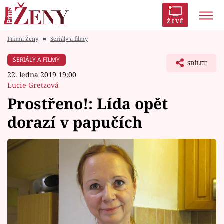
ŽIVĚ
Prima Ženy
■
Seriály a filmy
Trendy:
Polabí
Inspekce
Prostřeno!
AYTO?
SERIÁLY A FILMY
SDÍLET
Módní alarm
Zrádci
Proměny
22. ledna 2019 19:00
Lucie Gretzová
Prostřeno!: Lída opět
dorazí v papučích
Témata
Celebrity
Vztahy
Seriály