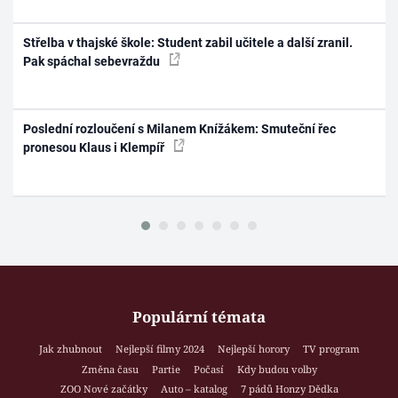
Střelba v thajské škole: Student zabil učitele a další zranil.
Pak spáchal sebevraždu
Poslední rozloučení s Milanem Knížákem: Smuteční řec
pronesou Klaus i Klempíř
Populární témata
Jak zhubnout
Nejlepší filmy 2024
Nejlepší horory
TV program
Změna času
Partie
Počasí
Kdy budou volby
ZOO Nové začátky
Auto – katalog
7 pádů Honzy Dědka