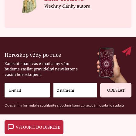
Všechny články autora
Horoskop vždy po ruce
Zanechte nám váš e-mail a my vám
budeme zasílat pravidelný newsletter s
vaším horoskopem.
ODESLAT
Odesláním formuláře souhlasíte s
podmínkami zpracování osobních údajů
VSTOUPIT DO DISKUZE