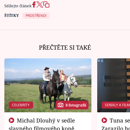
Sdílejte článek
ŠTÍTKY
PROSTŘENO!
PŘEČTĚTE SI TAKÉ
CELEBRITY
SERIÁLY A FIL
8 fotografií
Michal Dlouhý v sedle
Tuna se chtěl vrátit domů.
slavného filmového koně.
Zarazilo ho