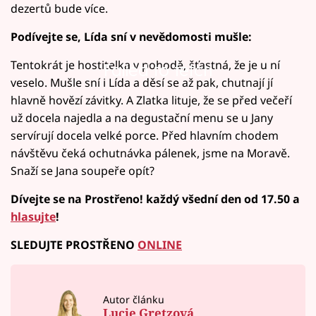
dezertů bude více.
Podívejte se, Lída sní v nevědomosti mušle:
Tentokrát je hostitelka v pohodě, šťastná, že je u ní
Failed to fetch
veselo. Mušle sní i Lída a děsí se až pak, chutnají jí
hlavně hovězí závitky. A Zlatka lituje, že se před večeří
už docela najedla a na degustační menu se u Jany
servírují docela velké porce. Před hlavním chodem
návštěvu čeká ochutnávka pálenek, jsme na Moravě.
Snaží se Jana soupeře opít?
Dívejte se na Prostřeno! každý všední den od 17.50 a
hlasujte
!
SLEDUJTE PROSTŘENO
ONLINE
Autor článku
Lucie Gretzová