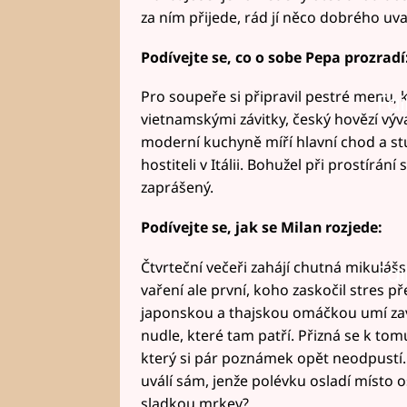
za ním přijede, rád jí něco dobrého uva
Podívejte se, co o sobe Pepa prozradí
Pro soupeře si připravil pestré menu, 
Fai
vietnamskými závitky, český hovězí výv
moderní kuchyně míří hlavní chod a st
hostiteli v Itálii. Bohužel při prostírání
zaprášený.
Podívejte se, jak se Milan rozjede:
Čtvrteční večeři zahájí chutná mikulášs
Fai
vaření ale první, koho zaskočil stres př
japonskou a thajskou omáčkou umí zav
nudle, které tam patří. Přizná se k tom
který si pár poznámek opět neodpustí. 
uválí sám, jenže polévku osladí místo 
sladkou mrkev?