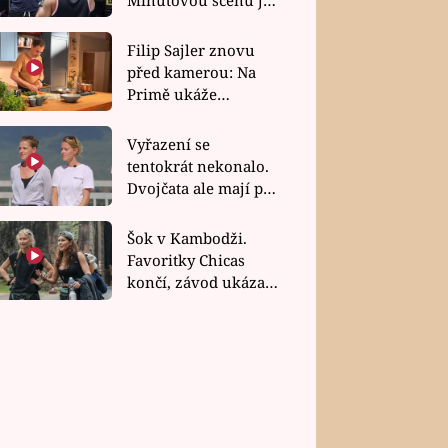
bez dubla
Filip Sajler znovu
před kamerou: Na
Primě ukáže
poctivou kuchyni i
rychlé recepty
Vyřazení se
tentokrát nekonalo.
Dvojčata ale mají po
uzavření třetí etapy
závodu nůž na krku
Šok v Kambodži.
Favoritky Chicas
končí, závod ukázal
svou nejtvrdší tvář