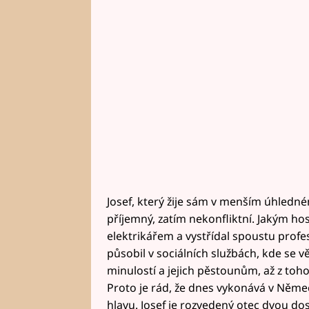
Josef, který žije sám v menším úhledném
příjemný, zatím nekonfliktní. Jakým hos
elektrikářem a vystřídal spoustu profe
působil v sociálních službách, kde se 
minulostí a jejich pěstounům, až z toho
Proto je rád, že dnes vykonává v Německ
hlavu. Josef je rozvedený otec dvou dosp