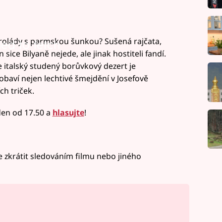
 rolády s parmskou šunkou? Sušená rajčata,
led to fetch
sice Bilyaně nejede, ale jinak hostiteli fandí.
 italský studený borůvkový dezert je
obaví nejen lechtivé šmejdění v Josefově
ch triček.
den od 17.50 a
hlasujte
!
 zkrátit sledováním filmu nebo jiného