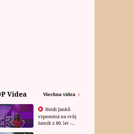
P Videa
Všechna videa
Heidi Janků
vzpomíná na svůj
šatník z 80. let -
Shopaholičky