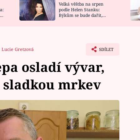
Velká věštba na srpen
NOVINKY
ZAHRADA
a:
podle Helen Stanku:
y
Býkům se bude dařit,
VIDEORECEPTY
DESIGN
Vodnáře čeká jízda
Lucie Gretzová
SDÍLET
pa osladí vývar,
a sladkou mrkev