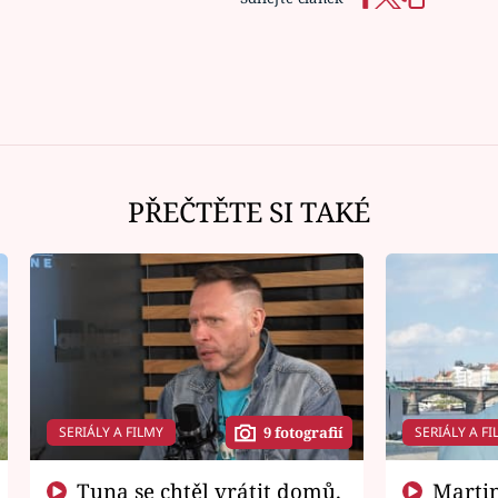
PŘEČTĚTE SI TAKÉ
SERIÁLY A FILMY
SERIÁLY A FI
9 fotografií
Tuna se chtěl vrátit domů.
Martin Písařík jako