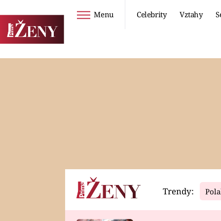
Menu
Celebrity
Vztahy
S
Seriály
Životní styl
ZOO
DIETY A HUBNUTÍ
PROSTŘENO!
CESTOVÁNÍ A
DOVOLENÁ
DUCH
ZDRAVÍ
Trendy:
Pola
Horoskopy
Video
ASTROČLÁNKY
SERIÁLY