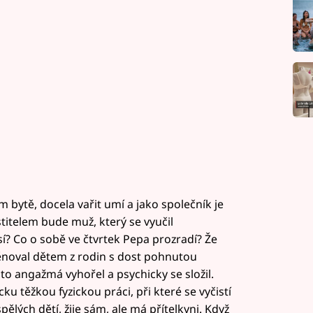
 bytě, docela vařit umí a jako společník je
titelem bude muž, který se vyučil
sí? Co o sobě ve čtvrtek Pepa prozradí? Že
věnoval dětem z rodin s dost pohnutou
to angažmá vyhořel a psychicky se složil.
u těžkou fyzickou práci, při které se vyčistí
ělých dětí, žije sám, ale má přítelkyni. Když