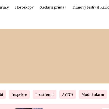
eriály
Horoskopy
Sledujte prima+
Filmový festival Karl
Celebrity
Recept
MÓDA A KRÁSA
HLAVNÍ JÍ
VZTAHY A SEX
SLADKÉ
PRIMA MAMINKA
ZDRAVÉ
bí
Inspekce
Prostřeno!
AYTO?
Módní alarm
Fresh
Living
RECEPTY
BYDLENÍ