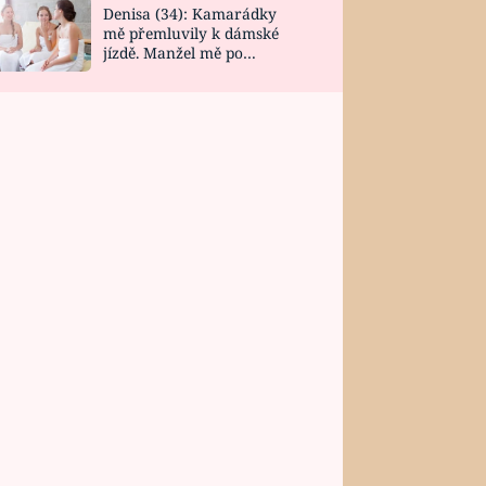
Denisa (34): Kamarádky
mě přemluvily k dámské
jízdě. Manžel mě po
návratu zaskočil