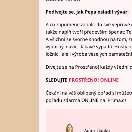
Podívejte se, jak Pepa osladil vývar:
A co zapomene zabalit do své vepřové
Fai
takže náplň tvoří především špenát: Ten 
A všichni se svorně shodnou na tom, že
výborný, navíc i lákavě vypadá. Hosty p
ložnici, ale i výroba veselých památeční
Dívejte se na Prostřeno! každý všední 
SLEDUJTE
PROSTŘENO! ONLINE
Čekání na váš oblíbený pořad si můžete
pořadu zdarma ONLINE na iPrima.cz
Autor článku