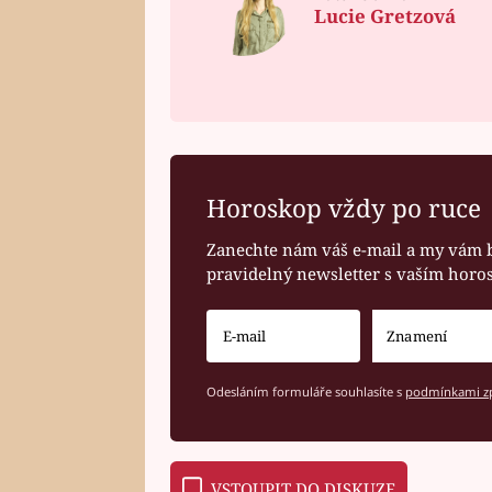
Lucie Gretzová
Horoskop vždy po ruce
Zanechte nám váš e-mail a my vám 
pravidelný newsletter s vaším hor
Odesláním formuláře souhlasíte s
podmínkami zp
VSTOUPIT DO DISKUZE