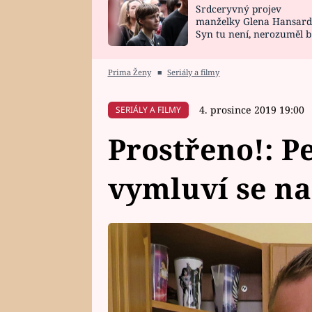
Srdceryvný projev
SNÁŘ
CELEBRITY
manželky Glena Hansard
Syn tu není, nerozuměl b
HOROSKOP NA
VAŘENÍ
tomu, vysvětlila
ROK 2023
Prima Ženy
■
Seriály a filmy
4. prosince 2019 19:00
SERIÁLY A FILMY
Prostřeno!: Pe
vymluví se n