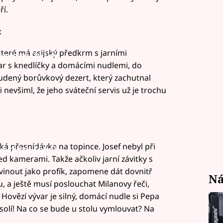
ří.
:
které má asijský předkrm s jarními
led to fetch
ar s knedlíčky a domácími nudlemi, do
udený borůvkový dezert, který zachutnal
 si nevšiml, že jeho sváteční servis už je trochu
ká přesnídávka na topince. Josef nebyl při
led to fetch
ed kamerami. Takže ačkoliv jarní závitky s
inout jako profík, zapomene dát dovnitř
Ná
u, a ještě musí poslouchat Milanovy řeči,
Hovězí vývar je silný, domácí nudle si Pepa
osolí! Na co se bude u stolu vymlouvat? Na