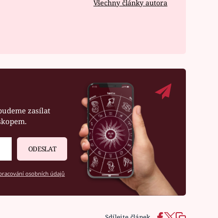
Všechny články autora
budeme zasílat
oskopem.
ODESLAT
racování osobních údajů
Sdílejte článek