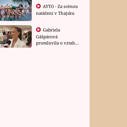
AYTO - Za scénou
natáčení v Thajsku
Gabriela
Gášpárová
promluvila o vztahu
a zakládání rodiny