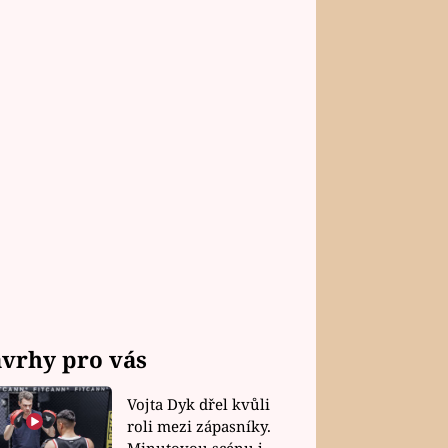
vrhy pro vás
Vojta Dyk dřel kvůli
roli mezi zápasníky.
Minutovou scénu jel