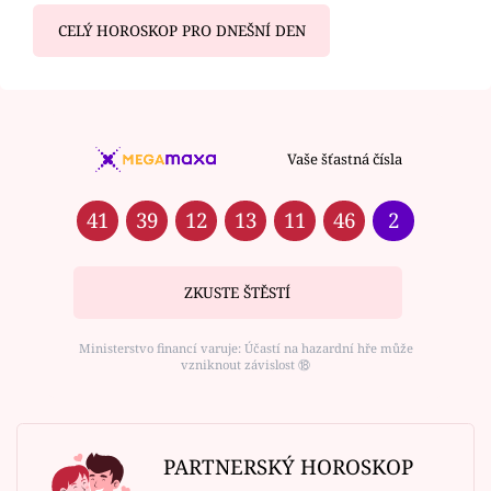
CELÝ HOROSKOP PRO DNEŠNÍ DEN
Vaše šťastná čísla
41
39
12
13
11
46
2
ZKUSTE ŠTĚSTÍ
Ministerstvo financí varuje: Účastí na hazardní hře může
vzniknout závislost ⑱
PARTNERSKÝ HOROSKOP