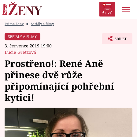
ŽIVĚ
Prima Ženy
■
Seriály a filmy
Trendy:
Polabí
Inspekce
Prostřeno!
AYTO?
SERIÁLY A FILMY
SDÍLET
Módní alarm
Zrádci
Proměny
3. července 2019 19:00
Lucie Gretzová
Prostřeno!: René Aně
přinese dvě růže
Témata
připomínající pohřební
Celebrity
kytici!
Vztahy
Seriály