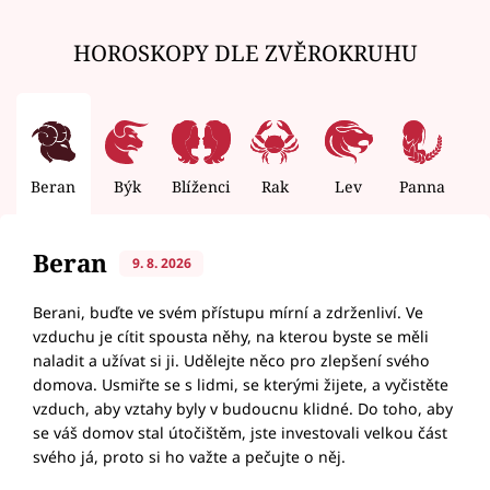
HOROSKOPY DLE ZVĚROKRUHU
Beran
Býk
Blíženci
Rak
Lev
Panna
V
Beran
9. 8. 2026
Berani, buďte ve svém přístupu mírní a zdrženliví. Ve
vzduchu je cítit spousta něhy, na kterou byste se měli
naladit a užívat si ji. Udělejte něco pro zlepšení svého
domova. Usmiřte se s lidmi, se kterými žijete, a vyčistěte
vzduch, aby vztahy byly v budoucnu klidné. Do toho, aby
se váš domov stal útočištěm, jste investovali velkou část
svého já, proto si ho važte a pečujte o něj.