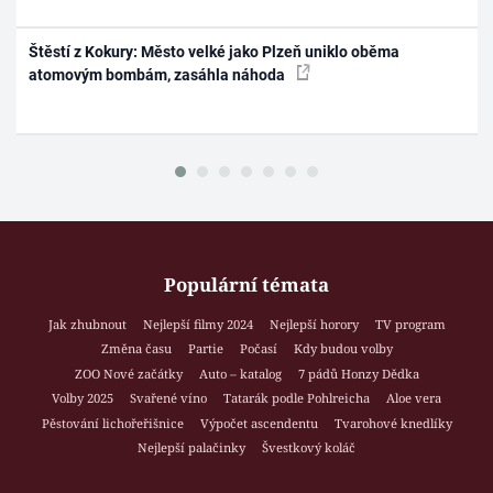
Štěstí z Kokury: Město velké jako Plzeň uniklo oběma
atomovým bombám, zasáhla náhoda
Populární témata
Jak zhubnout
Nejlepší filmy 2024
Nejlepší horory
TV program
Změna času
Partie
Počasí
Kdy budou volby
ZOO Nové začátky
Auto – katalog
7 pádů Honzy Dědka
Volby 2025
Svařené víno
Tatarák podle Pohlreicha
Aloe vera
Pěstování lichořeřišnice
Výpočet ascendentu
Tvarohové knedlíky
Nejlepší palačinky
Švestkový koláč