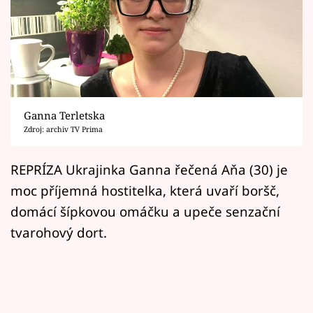
Horoskopy
Sledujte prima+
Filmový festival Karlovy Vary
Pořady
Ganna Terletska
Zdroj: archiv TV Prima
Mámy sobě
REPRÍZA Ukrajinka Ganna řečená Aňa (30) je
Přihlášení
moc příjemná hostitelka, která uvaří boršč,
domácí šípkovou omáčku a upeče senzační
tvarohový dort.
Sledujte nás