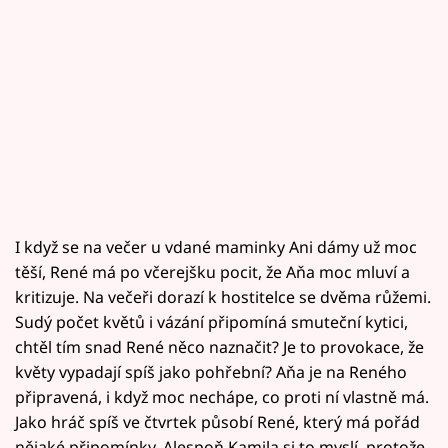
I když se na večer u vdané maminky Ani dámy už moc
těší, René má po včerejšku pocit, že Aňa moc mluví a
kritizuje. Na večeři dorazí k hostitelce se dvěma růžemi.
Sudý počet květů i vázání připomíná smuteční kytici,
chtěl tím snad René něco naznačit? Je to provokace, že
květy vypadají spíš jako pohřební? Aňa je na Reného
připravená, i když moc nechápe, co proti ní vlastně má.
Jako hráč spíš ve čtvrtek působí René, který má pořád
nějaké připomínky. Alespoň Kamila si to myslí, protože