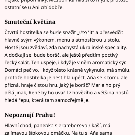
ostatní se u Ani cítí dobře.
Smuteční květina
Čtvrtá hostitelka se bude snažit „útočit“ a přesvědčit
Failed to fetch
hlavně svým výkonem, menu a atmosférou u stolu.
Hosté jsou zvědaví, zda nachystá ukrajinské speciality.
A dočkají se, bude boršč, ale ještě předtím poctivý
řecký salát. Ten uspěje, i když je v něm aromatický sýr.
Domácí pečivo, i když těsto krásně vykynulo, má smůlu,
protože hostitelka je nestihla upéct. Aňa se k tomu ale
přizná, hraje čistou hru. Jaký je boršč? Marie ho prý
dělá jinak, René by ho uvařil z hovězího a většina hostů
hledá řepu, která tam samozřejmě je.
Nepoznají Prahu!
Hlavní chod, panenka s bramborovou kaší, má
Failed to fetch
zajímavou šípkovou omáčku. Na tu si Aňa sama