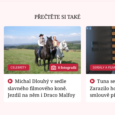
PŘEČTĚTE SI TAKÉ
CELEBRITY
SERIÁLY A FIL
8 fotografií
Michal Dlouhý v sedle
Tuna se chtěl vrátit domů.
slavného filmového koně.
Zarazilo ho
Jezdil na něm i Draco Malfoy
smlouvě př
zemřít