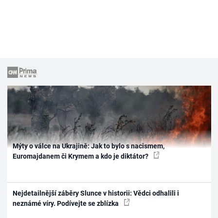
Mýty o válce na Ukrajině: Jak to bylo s nacismem,
Euromajdanem či Krymem a kdo je diktátor?
Nejdetailnější záběry Slunce v historii: Vědci odhalili i
neznámé víry. Podívejte se zblízka