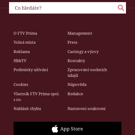
O FTV Prima
Management
Volná místa
Press
Reklama
Castingy a výzvy
HbbTV
Kontakty
Podmínky užívání
Zpracování osobních
údajů
Cookies
Nápověda
Vlastník FTV Prima spol.
Redakce
s r.o.
Nahlásit chybu
Nastavení soukromí
App Store