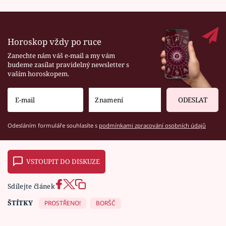
Horoskop vždy po ruce
Zanechte nám váš e-mail a my vám
budeme zasílat pravidelný newsletter s
vaším horoskopem.
ODESLAT
Odesláním formuláře souhlasíte s
podmínkami zpracování osobních údajů
VSTOUPIT DO DISKUZE
Sdílejte článek
ŠTÍTKY
PROSTŘENO!
BORŠČ