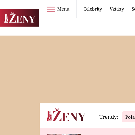
Menu
Celebrity
Vztahy
S
Seriály
Životní styl
ZOO
DIETY A HUBNUTÍ
PROSTŘENO!
CESTOVÁNÍ A
DOVOLENÁ
DUCH
ZDRAVÍ
Trendy:
Pola
Horoskopy
Video
ASTROČLÁNKY
SERIÁLY