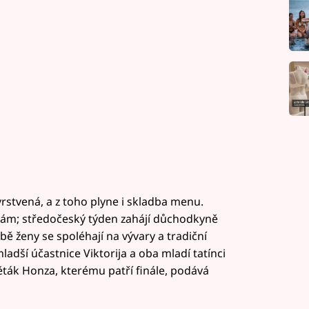
vrstvená, a z toho plyne i skladba menu.
ám; středočeský týden zahájí důchodkyně
ě ženy se spoléhají na vývary a tradiční
ladší účastnice Viktorija a oba mladí tatínci
ěták Honza, kterému patří finále, podává