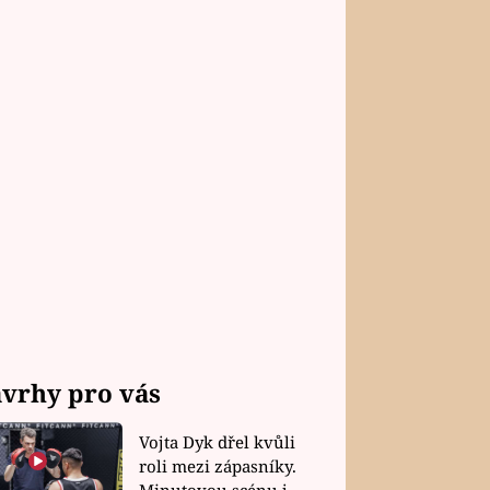
vrhy pro vás
Vojta Dyk dřel kvůli
roli mezi zápasníky.
Minutovou scénu jel