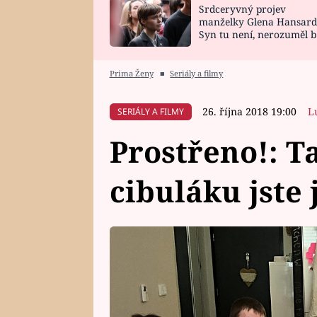
Srdceryvný projev
SNÁŘ
CELEBRITY
manželky Glena Hansard
Syn tu není, nerozuměl b
HOROSKOP NA
VAŘENÍ
tomu, vysvětlila
ROK 2023
Prima Ženy
■
Seriály a filmy
26. října 2018 19:00
L
SERIÁLY A FILMY
Prostřeno!: T
cibuláku jste 