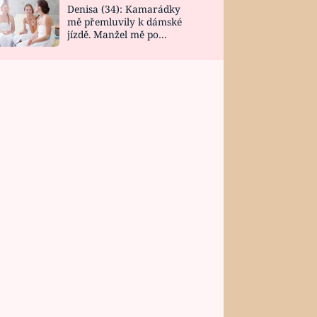
Denisa (34): Kamarádky
mě přemluvily k dámské
jízdě. Manžel mě po
návratu zaskočil