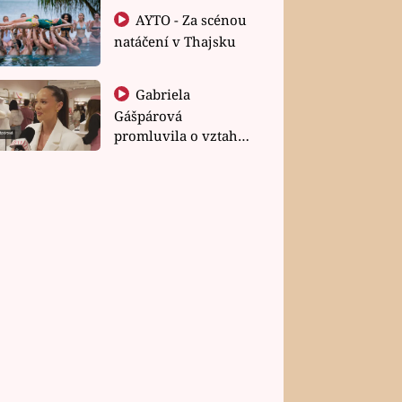
AYTO - Za scénou
natáčení v Thajsku
Gabriela
Gášpárová
promluvila o vztahu
a zakládání rodiny