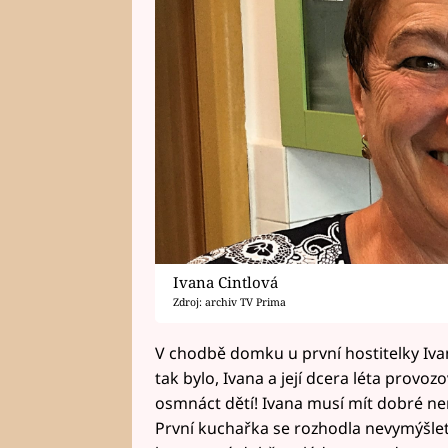
Ivana Cintlová
Zdroj: archiv TV Prima
V chodbě domku u první hostitelky Iva
tak bylo, Ivana a její dcera léta provo
osmnáct dětí! Ivana musí mít dobré ner
První kuchařka se rozhodla nevymýšlet