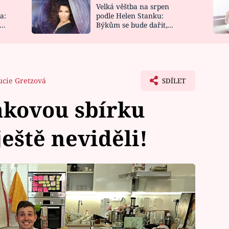
Velká věštba na srpen
NOVINKY
ZAHRADA
a:
podle Helen Stanku:
y
Býkům se bude dařit,
VIDEORECEPTY
DESIGN
Vodnáře čeká jízda
ucie Gretzová
SDÍLET
akovou sbírku
ještě neviděli!