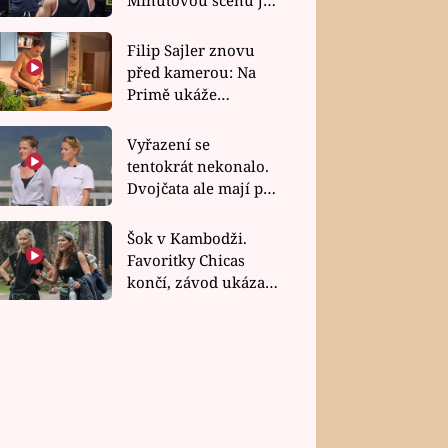
bez dubla
Filip Sajler znovu
před kamerou: Na
Primě ukáže
poctivou kuchyni i
rychlé recepty
Vyřazení se
tentokrát nekonalo.
Dvojčata ale mají po
uzavření třetí etapy
závodu nůž na krku
Šok v Kambodži.
Favoritky Chicas
končí, závod ukázal
svou nejtvrdší tvář