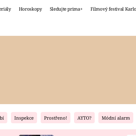
eriály
Horoskopy
Sledujte prima+
Filmový festival Karl
Celebrity
Recept
MÓDA A KRÁSA
HLAVNÍ JÍ
VZTAHY A SEX
SLADKÉ
PRIMA MAMINKA
ZDRAVÉ
bí
Inspekce
Prostřeno!
AYTO?
Módní alarm
Fresh
Living
RECEPTY
BYDLENÍ