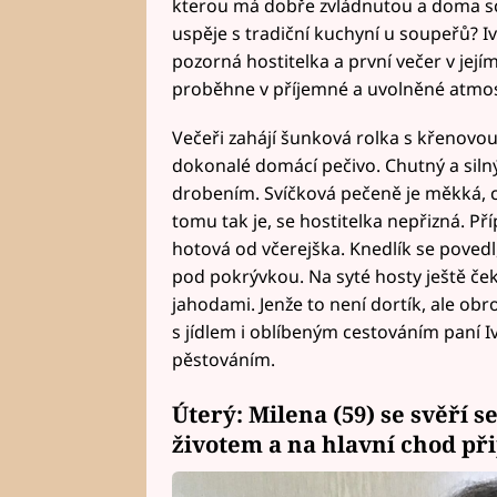
kterou má dobře zvládnutou a doma sch
uspěje s tradiční kuchyní u soupeřů? I
pozorná hostitelka a první večer v jej
proběhne v příjemné a uvolněné atmos
Večeři zahájí šunková rolka s křenovou
dokonalé domácí pečivo. Chutný a siln
drobením. Svíčková pečeně je měkká, c
tomu tak je, se hostitelka nepřizná. Př
hotová od včerejška. Knedlík se povedl
pod pokrývkou. Na syté hosty ještě če
jahodami. Jenže to není dortík, ale obr
s jídlem i oblíbeným cestováním paní Iv
pěstováním.
Úterý: Milena (59) se svěří 
životem a na hlavní chod při