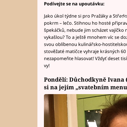
Podívejte se na upoutávku:
Jako úkol týdne si pro Pražáky a Střed
Fai
pokrm – lečo. Stihnou ho hosté připravi
špekáčků, nebude jim scházet vajíčko 
vykašlou? To a ještě mnohem víc se dozv
svou oblíbenou kulinářsko-hostitelsko
stověžaté matičce vyhraje krásných 60 
nezapomeňte hlasovat! Vždyť deset tisíc
vy!
Pondělí: Důchodkyně Ivana (
si na jejím „svatebním menu