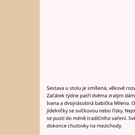
Sestava u stolu je smíšená, věkově roz
Začátek týdne patří dvěma zralým dám
Ivana a dvojnásobná babička Milena. Ob
jídelníčky se svíčkovou nebo řízky. Nejm
se pustí do méně tradičního vaření. Sv
dokonce chuťovky na mezichody.