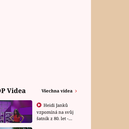
P Videa
Všechna videa
Heidi Janků
vzpomíná na svůj
šatník z 80. let -
Shopaholičky