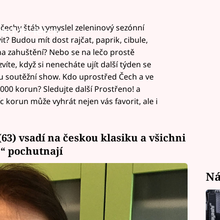
očechy štáb vymyslel zeleninový sezónní
led to fetch
t? Budou mít dost rajčat, paprik, cibule,
na zahuštění? Nebo se na lečo prostě
íte, když si nenecháte ujít další týden se
u soutěžní show. Kdo uprostřed Čech a ve
000 korun? Sledujte další Prostřeno! a
 korun může vyhrát nejen vás favorit, ale i
63) vsadí na českou klasiku a všichni
“ pochutnají
Ná