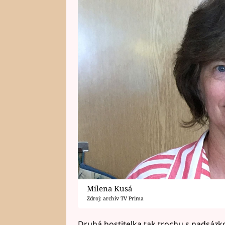
Milena Kusá
Zdroj: archiv TV Prima
Druhá hostitelka tak trochu s nadsázko