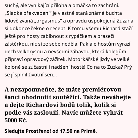
suchý, ale vynikající příloha a omáčka to zachrání.
„Sladké překvapení“ je vlastně stará známá buchta
lidově zvaná „orgasmus“ a opravdu uspokojená Zuzana
si dokonce řekne o recept. K tomu všemu Richard stačí
ještě pro hosty zablbnout s rypáčkem a prasečí
zástěrkou, nic si ze sebe nedělá. Pak ale hostům vyrazí
dech velkorysou a nevšední zábavou, která kolegům
připraví opravdový zážitek. Motorkářské jízdy ve velké
koloně se zúčastní i nadšení hosté! Co na to Zuzka? Prý
se jí splnil životní sen…
A nezapomneňte, že máte premiérovou
šanci ohodnotit soutěžící. Takže neváhejte
a
dejte Richardovi bodů
tolik, kolik si
podle vás zaslouží. Navíc
můžete vyhrát
5000 Kč.
Sledujte Prostřeno! od 17.50 na Primě.