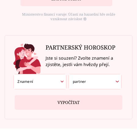
Ministerstvo financí varuje: Účastí na hazardní hře může
vzniknout závislost ⑱
PARTNERSKÝ HOROSKOP
Jste si souzení? Zvolte znamení a
zjistěte, jestli vám hvězdy přejí.
VYPOČÍTAT