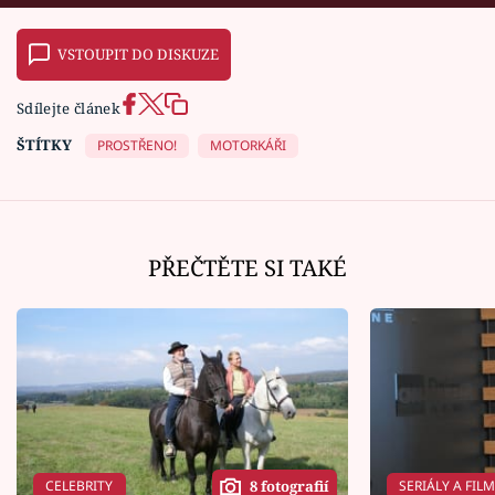
VSTOUPIT DO DISKUZE
Sdílejte článek
ŠTÍTKY
PROSTŘENO!
MOTORKÁŘI
PŘEČTĚTE SI TAKÉ
CELEBRITY
SERIÁLY A FIL
8 fotografií