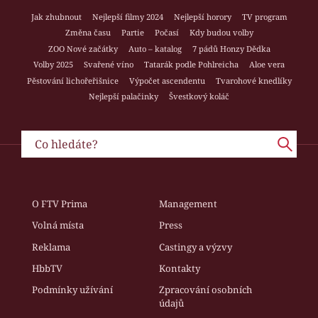
Jak zhubnout
Nejlepší filmy 2024
Nejlepší horory
TV program
Změna času
Partie
Počasí
Kdy budou volby
ZOO Nové začátky
Auto – katalog
7 pádů Honzy Dědka
Volby 2025
Svařené víno
Tatarák podle Pohlreicha
Aloe vera
Pěstování lichořeřišnice
Výpočet ascendentu
Tvarohové knedlíky
Nejlepší palačinky
Švestkový koláč
O FTV Prima
Management
Volná místa
Press
Reklama
Castingy a výzvy
HbbTV
Kontakty
Podmínky užívání
Zpracování osobních
údajů