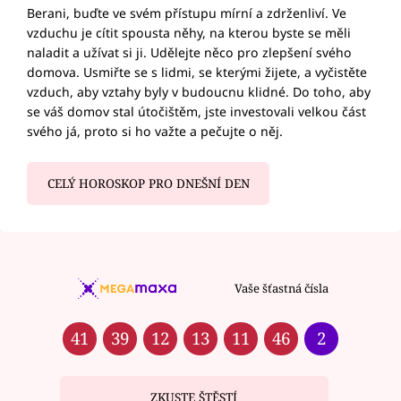
Berani, buďte ve svém přístupu mírní a zdrženliví. Ve
vzduchu je cítit spousta něhy, na kterou byste se měli
naladit a užívat si ji. Udělejte něco pro zlepšení svého
domova. Usmiřte se s lidmi, se kterými žijete, a vyčistěte
vzduch, aby vztahy byly v budoucnu klidné. Do toho, aby
se váš domov stal útočištěm, jste investovali velkou část
svého já, proto si ho važte a pečujte o něj.
CELÝ HOROSKOP PRO DNEŠNÍ DEN
Vaše šťastná čísla
41
39
12
13
11
46
2
ZKUSTE ŠTĚSTÍ