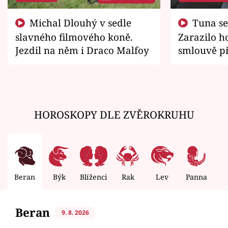
Michal Dlouhý v sedle
Tuna se chtěl vrátit domů.
slavného filmového koně.
Zarazilo ho
Jezdil na něm i Draco Malfoy
smlouvě př
zemřít
HOROSKOPY DLE ZVĚROKRUHU
Beran
Býk
Blíženci
Rak
Lev
Panna
V
Beran
9. 8. 2026