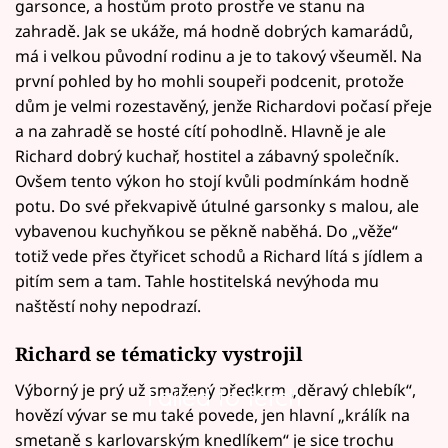
garsonce, a hostům proto prostře ve stanu na
zahradě. Jak se ukáže, má hodně dobrých kamarádů,
má i velkou původní rodinu a je to takový všeuměl. Na
první pohled by ho mohli soupeři podcenit, protože
dům je velmi rozestavěný, jenže Richardovi počasí přeje
a na zahradě se hosté cítí pohodlně. Hlavně je ale
Richard dobrý kuchař, hostitel a zábavný společník.
Ovšem tento výkon ho stojí kvůli podmínkám hodně
potu. Do své překvapivě útulné garsonky s malou, ale
vybavenou kuchyňkou se pěkně naběhá. Do „věže“
totiž vede přes čtyřicet schodů a Richard lítá s jídlem a
pitím sem a tam. Tahle hostitelská nevýhoda mu
naštěstí nohy nepodrazí.
Richard se tématicky vystrojil
Výborný je prý už smažený předkrm „děravý chlebík“,
Failed to fetch
hovězí vývar se mu také povede, jen hlavní „králík na
smetaně s karlovarským knedlíkem“ je sice trochu