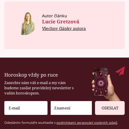
Autor článku
Lucie Gretzová
Všechny články autora
Horoskop vždy po ruce
Zanechte nám váš e-mail a my vám
budeme zasílat pravidelný newsletter s
vaším horoskopem.
ODESLAT
Odesláním formuláře souhlasíte s
podmínkami zpracování osobních údajů