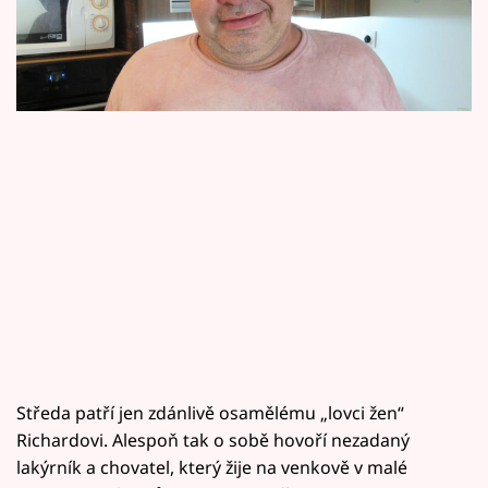
Horoskopy
motorkářskou jízdu.
Sledujte prima+
Filmový festival Karlovy Vary
Pořady
Mámy sobě
Přihlášení
Sledujte nás
Středa patří jen zdánlivě osamělému „lovci žen“
Richardovi. Alespoň tak o sobě hovoří nezadaný
lakýrník a chovatel, který žije na venkově v malé