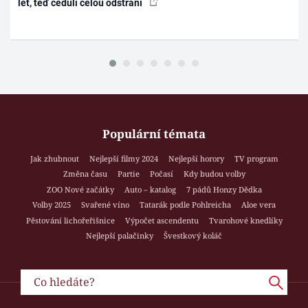
let, teď ceduli celou odstraní
Populární témata
Jak zhubnout
Nejlepší filmy 2024
Nejlepší horory
TV program
Změna času
Partie
Počasí
Kdy budou volby
ZOO Nové začátky
Auto – katalog
7 pádů Honzy Dědka
Volby 2025
Svařené víno
Tatarák podle Pohlreicha
Aloe vera
Pěstování lichořeřišnice
Výpočet ascendentu
Tvarohové knedlíky
Nejlepší palačinky
Švestkový koláč