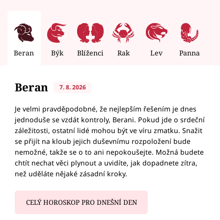
Beran
Býk
Blíženci
Rak
Lev
Panna
V
Beran
7. 8. 2026
Je velmi pravděpodobné, že nejlepším řešením je dnes
jednoduše se vzdát kontroly, Berani. Pokud jde o srdeční
záležitosti, ostatní lidé mohou být ve víru zmatku. Snažit
se přijít na kloub jejich duševnímu rozpoložení bude
nemožné, takže se o to ani nepokoušejte. Možná budete
chtít nechat věci plynout a uvidíte, jak dopadnete zítra,
než uděláte nějaké zásadní kroky.
CELÝ HOROSKOP PRO DNEŠNÍ DEN