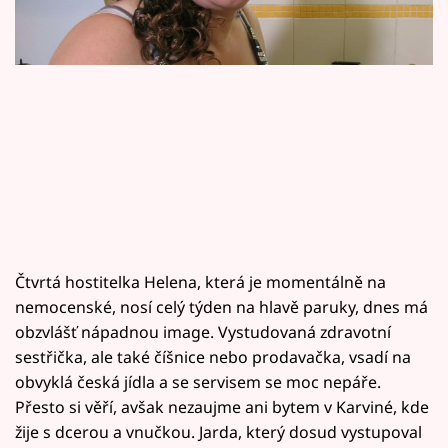
Horoskopy
Sledujte prima+
Filmový festival Karlovy Vary
Pořady
Mámy sobě
Přihlášení
Čtvrtá hostitelka Helena, která je momentálně na
nemocenské, nosí celý týden na hlavě paruky, dnes má
obzvlášť nápadnou image. Vystudovaná zdravotní
Sledujte nás
sestřička, ale také číšnice nebo prodavačka, vsadí na
obvyklá česká jídla a se servisem se moc nepáře.
Přesto si věří, avšak nezaujme ani bytem v Karviné, kde
žije s dcerou a vnučkou. Jarda, který dosud vystupoval