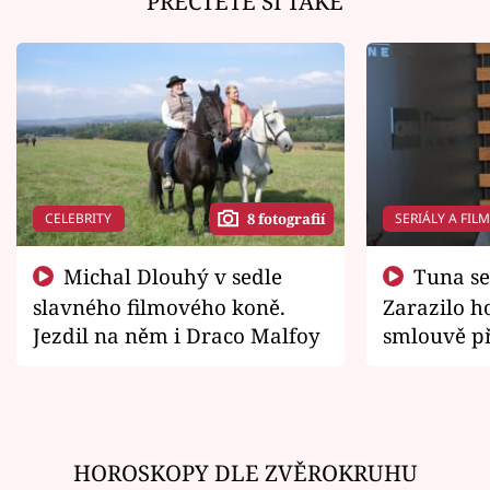
PŘEČTĚTE SI TAKÉ
CELEBRITY
SERIÁLY A FIL
8 fotografií
Michal Dlouhý v sedle
Tuna se chtěl vrátit domů.
slavného filmového koně.
Zarazilo ho
Jezdil na něm i Draco Malfoy
smlouvě př
zemřít
HOROSKOPY DLE ZVĚROKRUHU