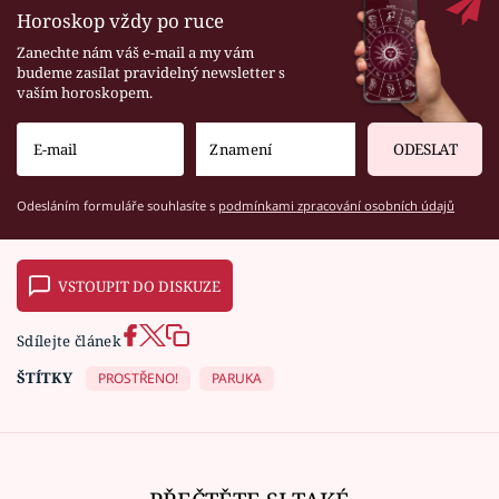
Horoskop vždy po ruce
Zanechte nám váš e-mail a my vám
budeme zasílat pravidelný newsletter s
vaším horoskopem.
ODESLAT
Odesláním formuláře souhlasíte s
podmínkami zpracování osobních údajů
VSTOUPIT DO DISKUZE
Sdílejte článek
ŠTÍTKY
PROSTŘENO!
PARUKA