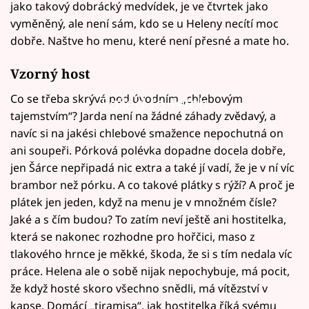
jako takový dobrácký medvídek, je ve čtvrtek jako
vyměněný, ale není sám, kdo se u Heleny necítí moc
dobře. Naštve ho menu, které není přesné a mate ho.
Vzorný host
Co se třeba skrývá pod úvodním „chlebovým
Failed to fetch
tajemstvím“? Jarda není na žádné záhady zvědavý, a
navíc si na jakési chlebové smažence nepochutná on
ani soupeři. Pórková polévka dopadne docela dobře,
jen Šárce nepřipadá nic extra a také jí vadí, že je v ní víc
brambor než pórku. A co takové plátky s rýží? A proč je
plátek jen jeden, když na menu je v množném čísle?
Jaké a s čím budou? To zatím neví ještě ani hostitelka,
která se nakonec rozhodne pro hořčici, maso z
tlakového hrnce je měkké, škoda, že si s tím nedala víc
práce. Helena ale o sobě nijak nepochybuje, má pocit,
že když hosté skoro všechno snědli, má vítězství v
kapse. Domácí „tiramisa“, jak hostitelka říká svému