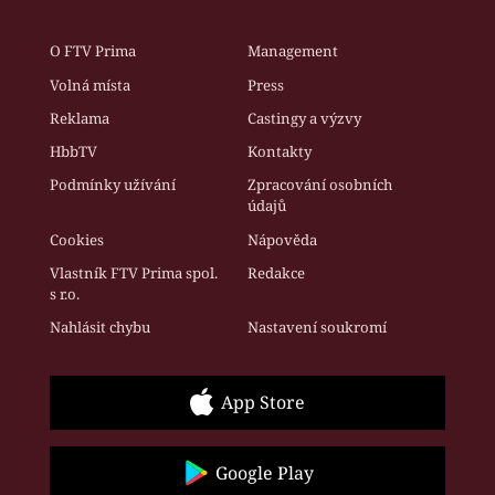
O FTV Prima
Management
Volná místa
Press
Reklama
Castingy a výzvy
HbbTV
Kontakty
Podmínky užívání
Zpracování osobních
údajů
Cookies
Nápověda
Vlastník FTV Prima spol.
Redakce
s r.o.
Nahlásit chybu
Nastavení soukromí
App Store
Google Play