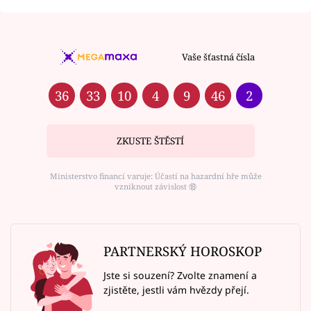
Vaše šťastná čísla
36
33
10
4
9
46
2
ZKUSTE ŠTĚSTÍ
Ministerstvo financí varuje: Účastí na hazardní hře může
vzniknout závislost ⑱
PARTNERSKÝ HOROSKOP
Jste si souzení? Zvolte znamení a
zjistěte, jestli vám hvězdy přejí.