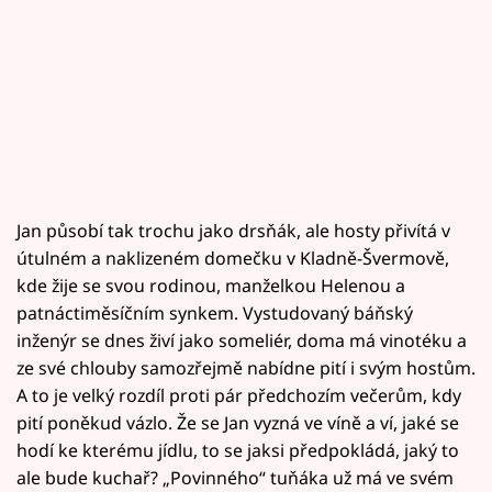
Jan působí tak trochu jako drsňák, ale hosty přivítá v
útulném a naklizeném domečku v Kladně-Švermově,
kde žije se svou rodinou, manželkou Helenou a
patnáctiměsíčním synkem. Vystudovaný báňský
inženýr se dnes živí jako someliér, doma má vinotéku a
ze své chlouby samozřejmě nabídne pití i svým hostům.
A to je velký rozdíl proti pár předchozím večerům, kdy
pití poněkud vázlo. Že se Jan vyzná ve víně a ví, jaké se
hodí ke kterému jídlu, to se jaksi předpokládá, jaký to
ale bude kuchař? „Povinného“ tuňáka už má ve svém