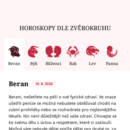
HOROSKOPY DLE ZVĚROKRUHU
Beran
Býk
Blíženci
Rak
Lev
Panna
V
Beran
10. 8. 2026
Berani, nešetřete na péči o své fyzické zdraví. Ve snaze
ušetřit peníze se možná nebudete obtěžovat chodit na
zubní prohlídky nebo se rozhodnete pro nejlevnějšího
lékaře. Nic není důležitější než vaše zdraví. Chovejte se
ke svému tělu s úctou a respektem, které si zaslouží.
Možná vám nebude dělat potíže dělat pro druhé to, co