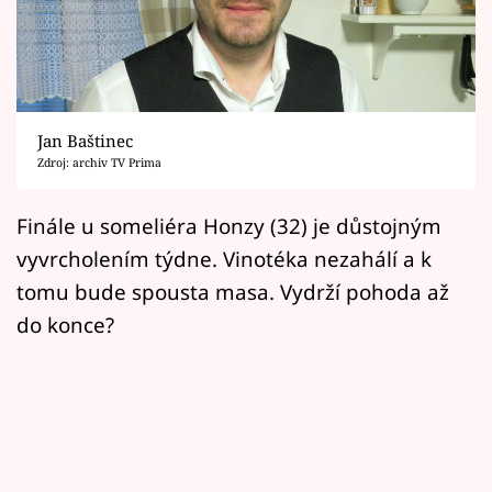
Horoskopy
Sledujte prima+
Filmový festival Karlovy Vary
Jan Baštinec
Pořady
Zdroj: archiv TV Prima
Mámy sobě
Finále u someliéra Honzy (32) je důstojným
vyvrcholením týdne. Vinotéka nezahálí a k
Přihlášení
tomu bude spousta masa. Vydrží pohoda až
do konce?
Sledujte nás