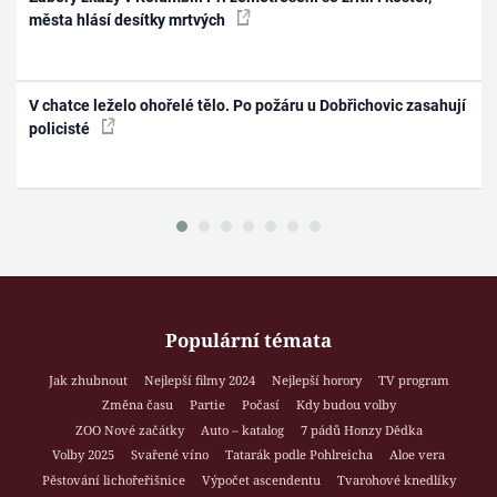
města hlásí desítky mrtvých
V chatce leželo ohořelé tělo. Po požáru u Dobřichovic zasahují
policisté
Populární témata
Jak zhubnout
Nejlepší filmy 2024
Nejlepší horory
TV program
Změna času
Partie
Počasí
Kdy budou volby
ZOO Nové začátky
Auto – katalog
7 pádů Honzy Dědka
Volby 2025
Svařené víno
Tatarák podle Pohlreicha
Aloe vera
Pěstování lichořeřišnice
Výpočet ascendentu
Tvarohové knedlíky