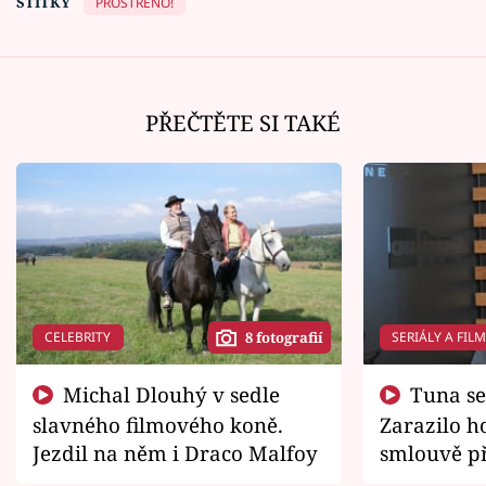
ŠTÍTKY
PROSTŘENO!
PŘEČTĚTE SI TAKÉ
CELEBRITY
SERIÁLY A FIL
8 fotografií
Michal Dlouhý v sedle
Tuna se chtěl vrátit domů.
slavného filmového koně.
Zarazilo ho
Jezdil na něm i Draco Malfoy
smlouvě př
zemřít