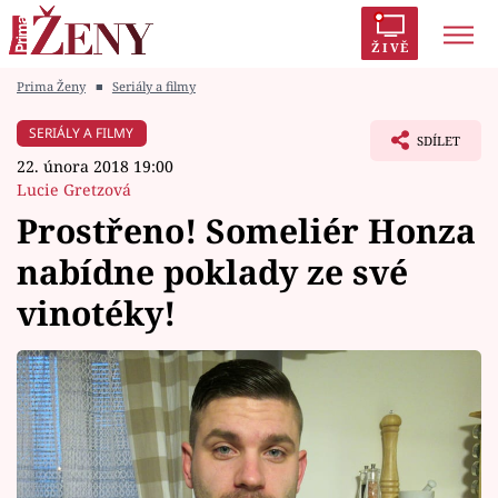
ŽIVĚ
Prima Ženy
■
Seriály a filmy
Trendy:
Polabí
Inspekce
Prostřeno!
AYTO?
SERIÁLY A FILMY
SDÍLET
Módní alarm
Zrádci
Proměny
22. února 2018 19:00
Lucie Gretzová
Prostřeno! Someliér Honza
nabídne poklady ze své
Témata
vinotéky!
Celebrity
Vztahy
Seriály