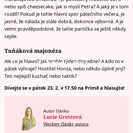
nebo spíš cheesecake, jak si myslí Petra? A jaký je v tom
rozdíl? Pokud je tohle hlavní spor pátečního večera, je
jasné, že nálada je stále dobrá, dokonce výborná. A je
velmi pravděpodobné, že tahle partička se ještě někdy
sejde.
Tuňáková majonéza
Ale co je hlavní? Jak tenhle týden dopadne? A kdo to v
Failed to fetch
pátek vyhraje? Hostitel Honza, nebo někdo úplně jiný?
Ten nejlepší kuchař, nebo taktik?
Dívejte se v pátek 23. 2. v 17.50 na Primě a hlasujte!
Autor článku
Lucie Gretzová
Všechny články autora