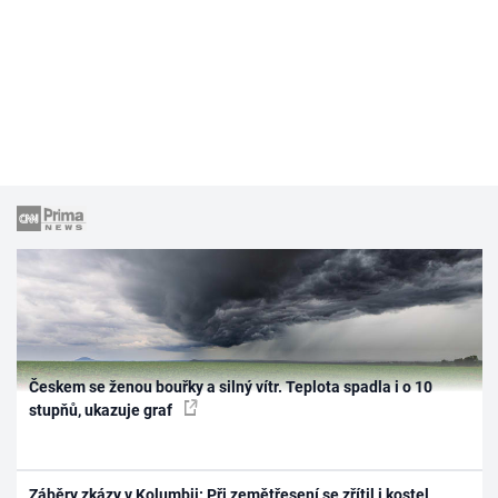
Českem se ženou bouřky a silný vítr. Teplota spadla i o 10
stupňů, ukazuje graf
Záběry zkázy v Kolumbii: Při zemětřesení se zřítil i kostel,