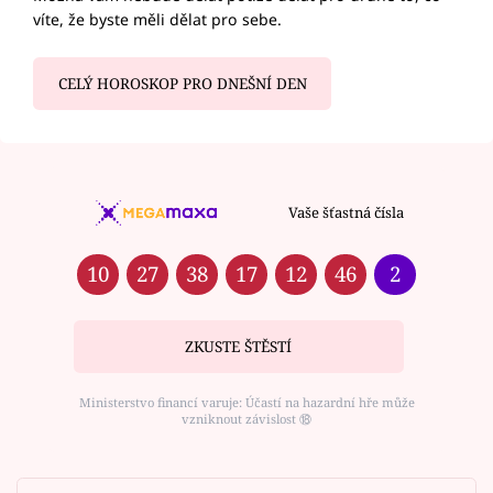
víte, že byste měli dělat pro sebe.
CELÝ HOROSKOP PRO DNEŠNÍ DEN
Vaše šťastná čísla
10
27
38
17
12
46
2
ZKUSTE ŠTĚSTÍ
Ministerstvo financí varuje: Účastí na hazardní hře může
vzniknout závislost ⑱