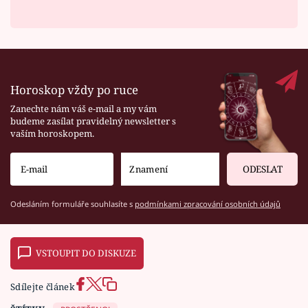
Horoskop vždy po ruce
Zanechte nám váš e-mail a my vám
budeme zasílat pravidelný newsletter s
vaším horoskopem.
ODESLAT
Odesláním formuláře souhlasíte s
podmínkami zpracování osobních údajů
VSTOUPIT DO DISKUZE
Sdílejte článek