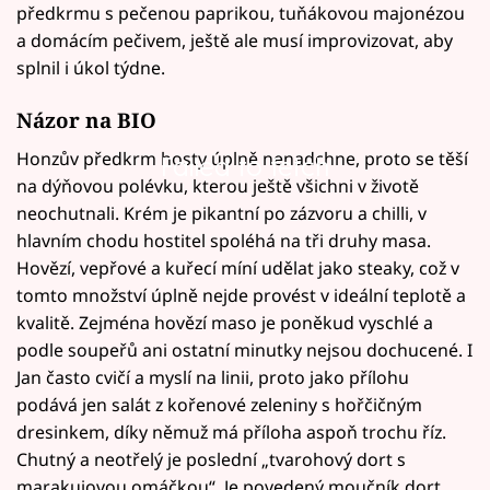
předkrmu s pečenou paprikou, tuňákovou majonézou
a domácím pečivem, ještě ale musí improvizovat, aby
splnil i úkol týdne.
Názor na BIO
Honzův předkrm hosty úplně nenadchne, proto se těší
Failed to fetch
na dýňovou polévku, kterou ještě všichni v životě
neochutnali. Krém je pikantní po zázvoru a chilli, v
hlavním chodu hostitel spoléhá na tři druhy masa.
Hovězí, vepřové a kuřecí míní udělat jako steaky, což v
tomto množství úplně nejde provést v ideální teplotě a
kvalitě. Zejména hovězí maso je poněkud vyschlé a
podle soupeřů ani ostatní minutky nejsou dochucené. I
Jan často cvičí a myslí na linii, proto jako přílohu
podává jen salát z kořenové zeleniny s hořčičným
dresinkem, díky němuž má příloha aspoň trochu říz.
Chutný a neotřelý je poslední „tvarohový dort s
marakujovou omáčkou“. Je povedený moučník dort,