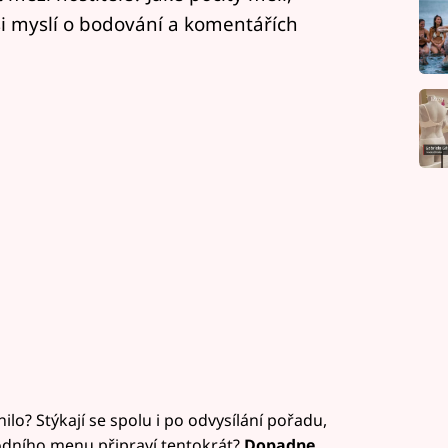
si myslí o bodování a komentářích
ilo? Stýkají se spolu i po odvysílání pořadu,
vodního menu připraví tentokrát?
Dopadne