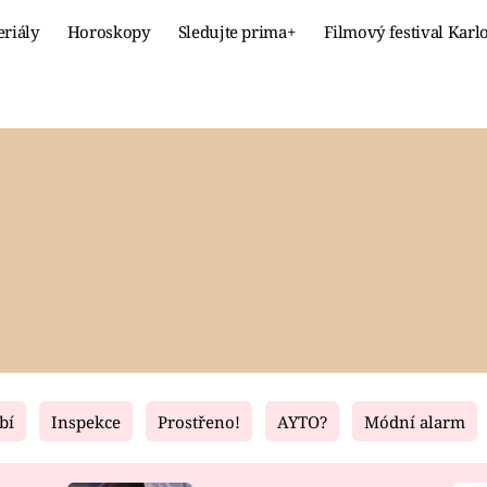
eriály
Horoskopy
Sledujte prima+
Filmový festival Karl
Celebrity
Recept
MÓDA A KRÁSA
HLAVNÍ JÍ
VZTAHY A SEX
SLADKÉ
PRIMA MAMINKA
ZDRAVÉ
bí
Inspekce
Prostřeno!
AYTO?
Módní alarm
Fresh
Living
RECEPTY
BYDLENÍ