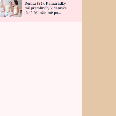
Denisa (34): Kamarádky
mě přemluvily k dámské
jízdě. Manžel mě po
návratu zaskočil