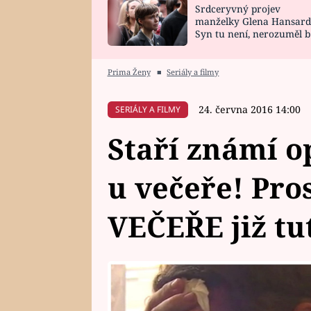
Srdceryvný projev
SNÁŘ
CELEBRITY
manželky Glena Hansard
Syn tu není, nerozuměl b
HOROSKOP NA
VAŘENÍ
tomu, vysvětlila
ROK 2023
Prima Ženy
■
Seriály a filmy
24. června 2016 14:00
SERIÁLY A FILMY
Staří známí o
u večeře! Pr
VEČEŘE již tu