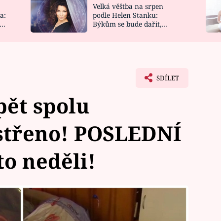
Velká věštba na srpen
NOVINKY
ZAHRADA
a:
podle Helen Stanku:
y
Býkům se bude dařit,
VIDEORECEPTY
DESIGN
Vodnáře čeká jízda
SDÍLET
pět spolu
ostřeno! POSLEDNÍ
to neděli!