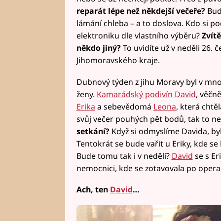
reparát lépe než někdejší večeře?
Bude
lámání chleba – a to doslova. Kdo si po
elektroniku dle vlastního výběru?
Zvít
někdo jiný?
To uvidíte už v neděli 26. 
Jihomoravského kraje.
Dubnový týden z jihu Moravy byl v mnoh
ženy.
Kamarádský podivín David
, věčn
Erika
a sebevědomá
Leona
, která chtě
svůj večer pouhých pět bodů, tak to ne
setkání?
Když si odmyslíme Davida, byl
Tentokrát se bude vařit u Eriky, kde se 
Bude tomu tak i v neděli?
David
se s Eri
nemocnici, kde se zotavovala po operac
Ach, ten
David
…