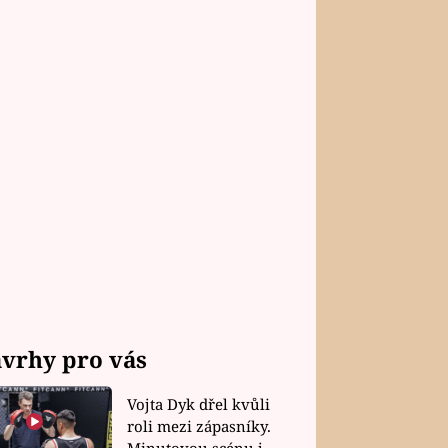
vrhy pro vás
Vojta Dyk dřel kvůli
roli mezi zápasníky.
Minutovou scénu jel