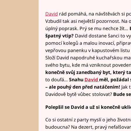
David
rád pomáhá, na návštěvách si p
Vzbudil tak asi největší pozornost. Na 
úplný poprask. Prý se mu nechce žít…
B
špatný vtip?
David dostane šanci to vysv
pomocí kolegů a malou inovací, připra
vepřovou panenku v kapustovém listu
Složí David napodruhé kuchařskou matu
svého bytu, kde má vzniknout poveden
konečně svůj zanedbaný byt, který tak
to doufá…
Snahu
David
měl, požádal 
– ale pouhý den před natáčením!
Jak 
Davidově bytě vůbec stolovat?
Bude se
Polepšil se David a už si konečně ukli
Co si ostatní z party myslí o jeho život
budoucna? Na dezert, pravý nefalšovan