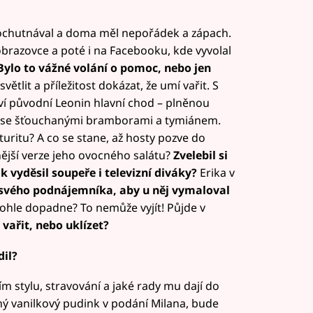
ochutnával a doma měl nepořádek a zápach.
obrazovce a poté i na Facebooku, kde vyvolal
ylo to vážné volání o pomoc, nebo jen
ětlit a příležitost dokázat, že umí vařit. S
ví původní Leonin hlavní chod – plněnou
 se šťouchanými bramborami a tymiánem.
ritu? A co se stane, až hosty pozve do
ější verze jeho ovocného salátu?
Zvelebil si
 vyděsil soupeře i televizní diváky?
Erika v
svého podnájemníka, aby u něj vymaloval
tohle dopadne? To nemůže vyjít! Půjde v
 vařit, nebo uklízet?
dil?
ním stylu, stravování a jaké rady mu dají do
ý vanilkový pudink v podání Milana, bude