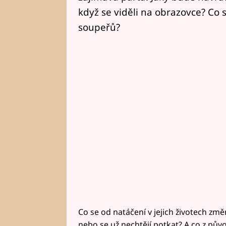
když se viděli na obrazovce? Co 
soupeřů?
Co se od natáčení v jejich životech změn
nebo se už nechtějí potkat? A co z pů