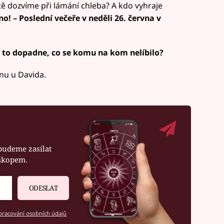
ještě dozvíme při lámání chleba? A kdo vyhraje
o! – Poslední večeře v neděli 26. června v
 to dopadne, co se komu na kom nelíbilo?
ínu u Davida.
budeme zasílat
oskopem.
ODESLAT
racování osobních údajů