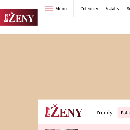
Menu
Celebrity
Vztahy
S
Seriály
Životní styl
ZOO
DIETY A HUBNUTÍ
PROSTŘENO!
CESTOVÁNÍ A
DOVOLENÁ
DUCH
ZDRAVÍ
Trendy:
Pola
Horoskopy
Video
ASTROČLÁNKY
SERIÁLY