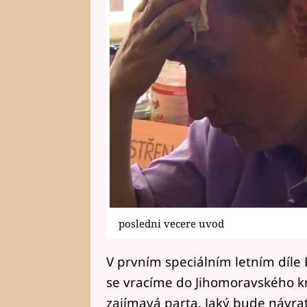
posledni vecere uvod
V prvním speciálním letním díle
se vracíme do Jihomoravského kr
zajímavá parta. Jaký bude návrat 