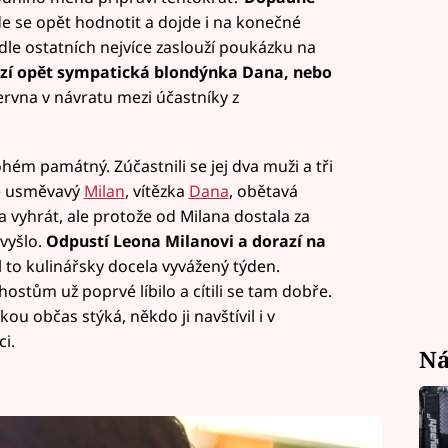
 se opět hodnotit a dojde i na konečné
dle ostatních nejvíce zaslouží poukázku na
ězí opět sympatická blondýnka Dana, nebo
června v návratu mezi účastníky z
ém památný. Zúčastnili se jej dva muži a tři
ě usměvavý
Milan
, vítězka
Dana
, obětavá
la vyhrát, ale protože od Milana dostala za
vyšlo.
Odpustí Leona Milanovi a dorazí na
 to kulinářsky docela vyvážený týden.
hostům už poprvé líbilo a cítili se tam dobře.
kou občas stýká, někdo ji navštívil i v
i.
Ná