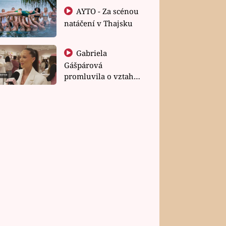
AYTO - Za scénou
natáčení v Thajsku
Gabriela
Gášpárová
promluvila o vztahu
a zakládání rodiny