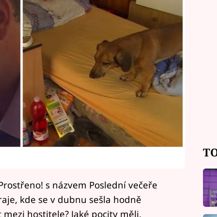
TO
 Prostřeno! s názvem Poslední večeře
aje, kde se v dubnu sešla hodně
mezi hostitele? Jaké pocity měli,