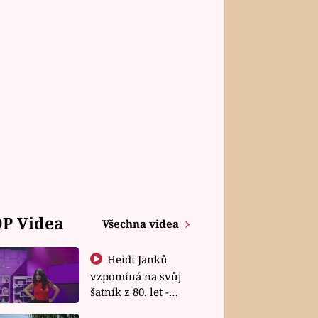
P Videa
Všechna videa
Heidi Janků
vzpomíná na svůj
šatník z 80. let -
Shopaholičky