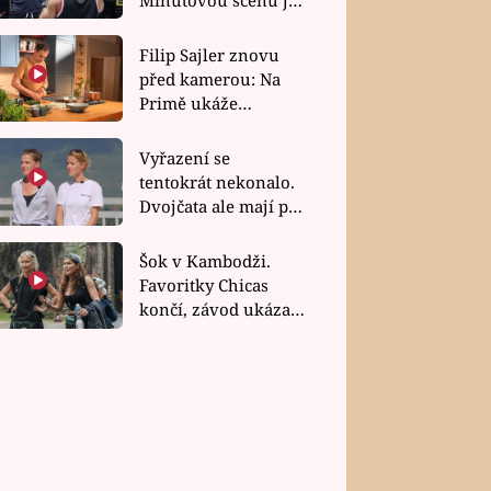
bez dubla
Filip Sajler znovu
před kamerou: Na
Primě ukáže
poctivou kuchyni i
rychlé recepty
Vyřazení se
tentokrát nekonalo.
Dvojčata ale mají po
uzavření třetí etapy
závodu nůž na krku
Šok v Kambodži.
Favoritky Chicas
končí, závod ukázal
svou nejtvrdší tvář