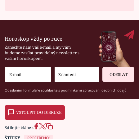
Horoskop vždy po ruce
Zanechte nám váš e-mail a my vám
budeme zasílat pravidelný newsletter s
vaším horoskopem.
ODESLAT
Odesláním formuláře souhlasíte s
podmínkami zpracování osobních údajů
VSTOUPIT DO DISKUZE
Sdílejte článek
ŠTÍTKY
PROSTŘENO!