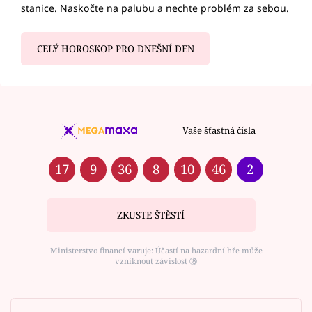
stanice. Naskočte na palubu a nechte problém za sebou.
CELÝ HOROSKOP PRO DNEŠNÍ DEN
Vaše šťastná čísla
17
9
36
8
10
46
2
ZKUSTE ŠTĚSTÍ
Ministerstvo financí varuje: Účastí na hazardní hře může
vzniknout závislost ⑱