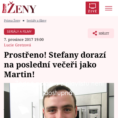
ŽIVĚ
Prima Ženy
■
Seriály a filmy
Trendy:
Polabí
Inspekce
Prostřeno!
AYTO?
SERIÁLY A FILMY
SDÍLET
Módní alarm
Zrádci
Proměny
7. prosince 2017 19:00
Lucie Gretzová
Prostřeno! Stefany dorazí
na poslední večeři jako
Témata
Martin!
Celebrity
Žádná položka z playlistu není
Ajťák Dominik (22) soupeře nadchne svým
dostupná.
Vztahy
burgerem a Stefany dorazí na poslední večeři
Seriály
jako Martin.