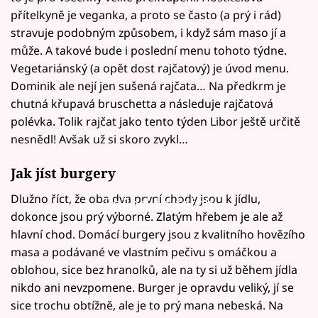
přítelkyně je veganka, a proto se často (a prý i rád)
stravuje podobným způsobem, i když sám maso jí a
může. A takové bude i poslední menu tohoto týdne.
Vegetariánský (a opět dost rajčatový) je úvod menu.
Dominik ale nejí jen sušená rajčata… Na předkrm je
chutná křupavá bruschetta a následuje rajčatová
polévka. Tolik rajčat jako tento týden Libor ještě určitě
nesnědl! Avšak už si skoro zvykl…
Jak jíst burgery
Dlužno říct, že oba dva první chody jsou k jídlu,
Failed to fetch
dokonce jsou prý výborné. Zlatým hřebem je ale až
hlavní chod. Domácí burgery jsou z kvalitního hovězího
masa a podávané ve vlastním pečivu s omáčkou a
oblohou, sice bez hranolků, ale na ty si už během jídla
nikdo ani nevzpomene. Burger je opravdu veliký, jí se
sice trochu obtížně, ale je to prý mana nebeská. Na