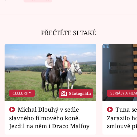
PŘEČTĚTE SI TAKÉ
CELEBRITY
SERIÁLY A FIL
8 fotografií
Michal Dlouhý v sedle
Tuna se chtěl vrátit domů.
slavného filmového koně.
Zarazilo ho
Jezdil na něm i Draco Malfoy
smlouvě př
zemřít