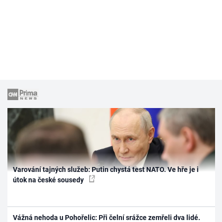
Varování tajných služeb: Putin chystá test NATO. Ve hře je i
útok na české sousedy
Vážná nehoda u Pohořelic: Při čelní srážce zemřeli dva lidé.