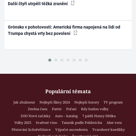
Další čtyři utrpěli těžká zranění
Grónsko v pohotovosti: Americká firma napojená na lidi od
Trumpa chystá vrty bez povolení
Populární témata
Jak zhubnout
Nejlepší filmy 2024
Nejlepší horory
TV program
Změna času
Partie
Počasí
Kdy budou volby
ZOO Nové začátky
Auto – katalog
7 pádů Honzy Dědka
Volby 2025
Svařené víno
Tatarák podle Pohlreicha
Aloe vera
Pěstování lichořeřišnice
Výpočet ascendentu
Tvarohové knedlíky