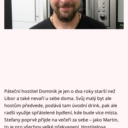
Horoskopy
Sledujte prima+
Filmový festival Karlovy Vary
Pořady
Mámy sobě
Přihlášení
Páteční hostitel Dominik je jen o dva roky starší než
Sledujte nás
Libor a také nevaří u sebe doma. Svůj malý byt ale
hostům předvede, podává tam úvodní drink, pak ale
radši využije spřátelené bydlení, kde bude více místa.
Stefany poprvé přijde na večeři za sebe – jako Martin,
to je pro všechny velké překvapení. Hostitelova