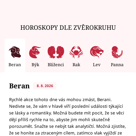
HOROSKOPY DLE ZVĚROKRUHU
Beran
Býk
Blíženci
Rak
Lev
Panna
V
Beran
8. 8. 2026
Rychlé akce tohoto dne vás mohou zmást, Berani.
Nedivte se, že vám v hlavě víří poslední události týkající
se lásky a romantiky. Možná budete mít pocit, že se věci
dějí příliš rychle na to, abyste jim mohli skutečně
porozumět. Snažte se nebýt tak analytičtí. Možná zjistíte,
že se honíte za ztraceným cílem, zatímco vlak vyjíždí ze