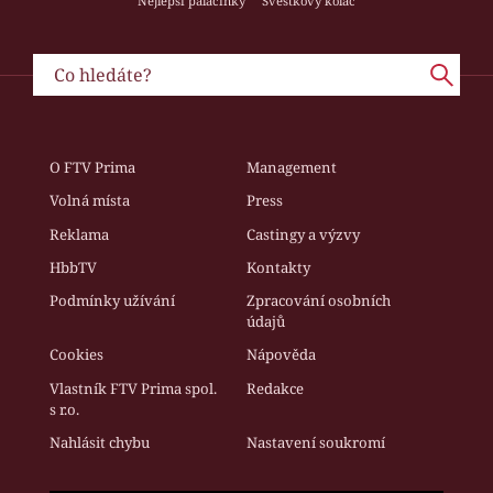
Nejlepší palačinky
Švestkový koláč
O FTV Prima
Management
Volná místa
Press
Reklama
Castingy a výzvy
HbbTV
Kontakty
Podmínky užívání
Zpracování osobních
údajů
Cookies
Nápověda
Vlastník FTV Prima spol.
Redakce
s r.o.
Nahlásit chybu
Nastavení soukromí