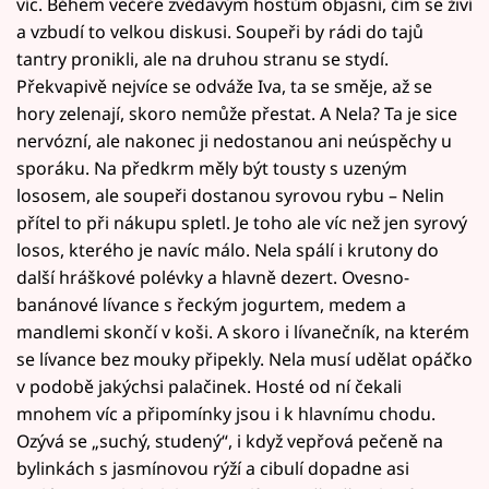
víc. Během večeře zvědavým hostům objasní, čím se živí
a vzbudí to velkou diskusi. Soupeři by rádi do tajů
tantry pronikli, ale na druhou stranu se stydí.
Překvapivě nejvíce se odváže Iva, ta se směje, až se
hory zelenají, skoro nemůže přestat. A Nela? Ta je sice
nervózní, ale nakonec ji nedostanou ani neúspěchy u
sporáku. Na předkrm měly být tousty s uzeným
lososem, ale soupeři dostanou syrovou rybu – Nelin
přítel to při nákupu spletl. Je toho ale víc než jen syrový
losos, kterého je navíc málo. Nela spálí i krutony do
další hráškové polévky a hlavně dezert. Ovesno-
banánové lívance s řeckým jogurtem, medem a
mandlemi skončí v koši. A skoro i lívanečník, na kterém
se lívance bez mouky připekly. Nela musí udělat opáčko
v podobě jakýchsi palačinek. Hosté od ní čekali
mnohem víc a připomínky jsou i k hlavnímu chodu.
Ozývá se „suchý, studený“, i když vepřová pečeně na
bylinkách s jasmínovou rýží a cibulí dopadne asi