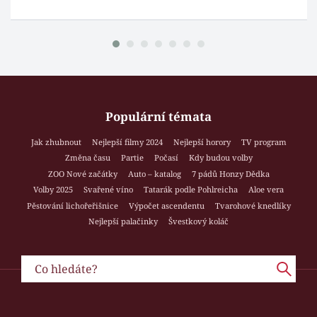
Populární témata
Jak zhubnout
Nejlepší filmy 2024
Nejlepší horory
TV program
Změna času
Partie
Počasí
Kdy budou volby
ZOO Nové začátky
Auto – katalog
7 pádů Honzy Dědka
Volby 2025
Svařené víno
Tatarák podle Pohlreicha
Aloe vera
Pěstování lichořeřišnice
Výpočet ascendentu
Tvarohové knedlíky
Nejlepší palačinky
Švestkový koláč