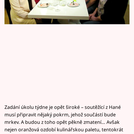
Horoskopy
Sledujte prima+
Filmový festival Karlovy Vary
Pořady
Mámy sobě
Přihlášení
Sledujte nás
Zadání úkolu týdne je opět široké – soutěžící z Hané
musí připravit nějaký pokrm, jehož součástí bude
mrkev. A budou z toho opět pěkně zmatení… Avšak
nejen oranžová ozdobí kulinářskou paletu, tentokrát