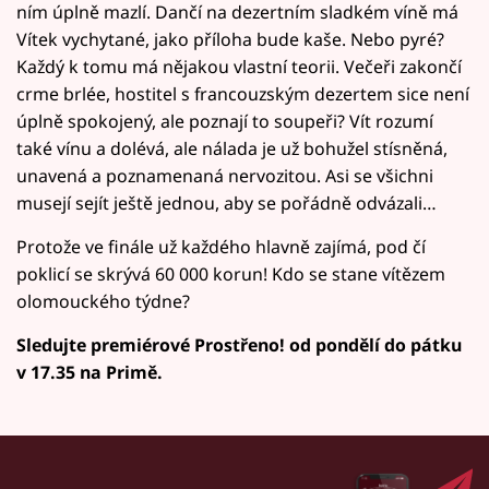
ním úplně mazlí. Dančí na dezertním sladkém víně má
Vítek vychytané, jako příloha bude kaše. Nebo pyré?
Každý k tomu má nějakou vlastní teorii. Večeři zakončí
crme brlée, hostitel s francouzským dezertem sice není
úplně spokojený, ale poznají to soupeři? Vít rozumí
také vínu a dolévá, ale nálada je už bohužel stísněná,
unavená a poznamenaná nervozitou. Asi se všichni
musejí sejít ještě jednou, aby se pořádně odvázali…
Protože ve finále už každého hlavně zajímá, pod čí
poklicí se skrývá 60 000 korun! Kdo se stane vítězem
olomouckého týdne?
Sledujte premiérové Prostřeno! od pondělí do pátku
v 17.35 na Primě.