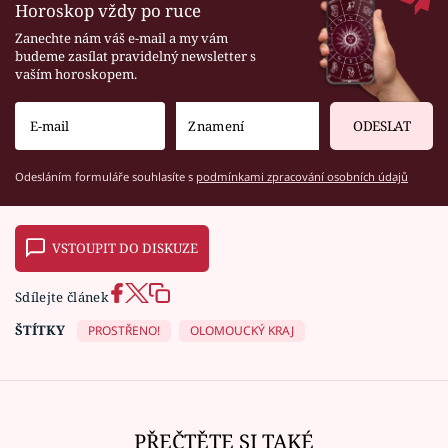
Horoskop vždy po ruce
Zanechte nám váš e-mail a my vám
budeme zasílat pravidelný newsletter s
vaším horoskopem.
ODESLAT
Odesláním formuláře souhlasíte s
podmínkami zpracování osobních údajů
VSTOUPIT DO DISKUZE
Sdílejte článek
ŠTÍTKY
PROSTŘENO!
OLOMOUCKÝ KRAJ
PŘEČTĚTE SI TAKÉ