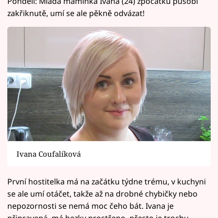
Pondělí: Mladá maminka Ivana (24) zpočátku působí
zakřiknutě, umí se ale pěkně odvázat!
Ivana Coufalíková
První hostitelka má na začátku týdne trému, v kuchyni
se ale umí otáčet, takže až na drobné chybičky nebo
nepozornosti se nemá moc čeho bát. Ivana je
připravená, má hezky prostřeno, přesto je trochu