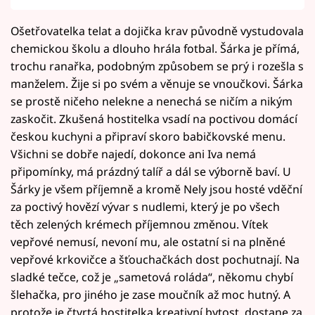
Ošetřovatelka telat a dojička krav původně vystudovala
chemickou školu a dlouho hrála fotbal. Šárka je přímá,
trochu ranařka, podobným způsobem se prý i rozešla s
manželem. Žije si po svém a věnuje se vnoučkovi. Šárka
se prostě ničeho nelekne a nenechá se ničím a nikým
zaskočit. Zkušená hostitelka vsadí na poctivou domácí
českou kuchyni a připraví skoro babičkovské menu.
Všichni se dobře najedí, dokonce ani Iva nemá
připomínky, má prázdný talíř a dál se výborně baví. U
Šárky je všem příjemně a kromě Nely jsou hosté vděční
za poctivý hovězí vývar s nudlemi, který je po všech
těch zelených krémech příjemnou změnou. Vítek
vepřové nemusí, nevoní mu, ale ostatní si na plněné
vepřové krkovičce a šťouchačkách dost pochutnají. Na
sladké tečce, což je „sametová roláda“, někomu chybí
šlehačka, pro jiného je zase moučník až moc hutný. A
protože je čtvrtá hostitelka kreativní bytost, dostane za