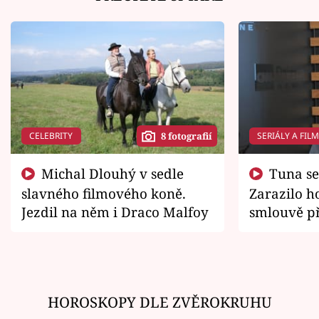
CELEBRITY
SERIÁLY A FIL
8 fotografií
Michal Dlouhý v sedle
Tuna se chtěl vrátit domů.
slavného filmového koně.
Zarazilo ho
Jezdil na něm i Draco Malfoy
smlouvě př
zemřít
HOROSKOPY DLE ZVĚROKRUHU