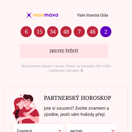
Vaše šťastná čísla
6
15
34
48
7
46
2
ZKUSTE ŠTĚSTÍ
Ministerstvo financí varuje: Účastí na hazardní hře může
vzniknout závislost ⑱
PARTNERSKÝ HOROSKOP
Jste si souzení? Zvolte znamení a
zjistěte, jestli vám hvězdy přejí.