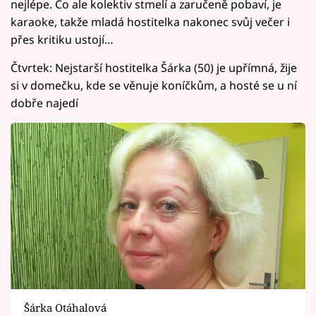
nejlépe. Co ale kolektiv stmelí a zaručeně pobaví, je
karaoke, takže mladá hostitelka nakonec svůj večer i
přes kritiku ustojí…
Čtvrtek: Nejstarší hostitelka Šárka (50) je upřímná, žije
si v domečku, kde se věnuje koníčkům, a hosté se u ní
dobře najedí
Šárka Otáhalová