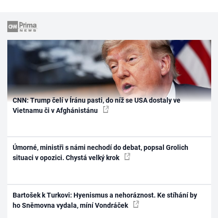
CNN: Trump čelí v Íránu pasti, do níž se USA dostaly ve
Vietnamu či v Afghánistánu
Úmorné, ministři s námi nechodí do debat, popsal Grolich
situaci v opozici. Chystá velký krok
Bartošek k Turkovi: Hyenismus a nehoráznost. Ke stíhání by
ho Sněmovna vydala, míní Vondráček