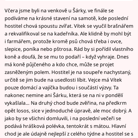
Včera jsme byli na venkově u Šárky, ve finále se
podíváme na krásné stavení na samotě, kde poslední
hostitel chová spoustu zvířat. Vítek se vyučil brašnářem
a rekvalifikoval se na kadeřníka. Ale klidně by mohl být
i farmářem, protože kromě psů chová třeba i ovce,
slepice, poníka nebo pštrosa. Rád by si pořídil vlastního
koně a doufá, že se mu to podaří – když vyhraje. Dnes
má koně půjčeného a kdo chce, může se projet
zasněženým polem. Hostitel je na soupeře nachystaný,
určitě se jim bude na usedlosti líbit. Vejce má Vítek
pouze domácí a vajíčka budou i součástí výzvy. Ta
nakonec nemine ani Šárku, která se na ni v pondělí
vykašlala… Na druhý chod bude zvěřina, na předkrm
opět losos, sice v jednoduché úpravě, ale moc dobrý. A
jako by se všichni domluvili, i na poslední večeři se
podává hrášková polévka, tentokrát s mátou. Hlavní
chod je ale údajně nejlepší z celého týdne a hostitel se s