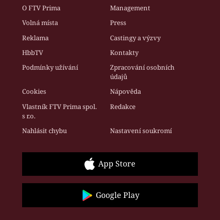
O FTV Prima
Management
Volná místa
Press
Reklama
Castingy a výzvy
HbbTV
Kontakty
Podmínky užívání
Zpracování osobních
údajů
Cookies
Nápověda
Vlastník FTV Prima spol.
Redakce
s r.o.
Nahlásit chybu
Nastavení soukromí
App Store
Google Play