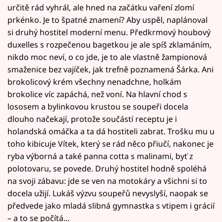
určitě rád vyhrál, ale hned na začátku vaření zlomí
prkénko. Je to špatné znamení? Aby uspěl, naplánoval
si druhý hostitel moderní menu. Předkrmový houbový
duxelles s rozpečenou bagetkou je ale spíš zklamáním,
nikdo moc neví, o co jde, je to ale vlastně žampionová
smaženice bez vajíček, jak trefně poznamená Šárka. Ani
brokolicový krém všechny nenadchne, holkám
brokolice víc zapáchá, než voní. Na hlavní chod s
lososem a bylinkovou krustou se soupeři docela
dlouho načekají, protože součástí receptu je i
holandská omáčka a ta dá hostiteli zabrat. Trošku mu u
toho kibicuje Vítek, který se rád něco přiučí, nakonec je
ryba výborná a také panna cotta s malinami, byť z
polotovaru, se povede. Druhý hostitel hodně spoléhá
na svoji zábavu: jde se ven na motokáry a všichni si to
docela užijí. Lukáš výzvu soupeřů nevyslyší, naopak se
předvede jako mladá slibná gymnastka s vtipem i grácií
– a to se počítá…