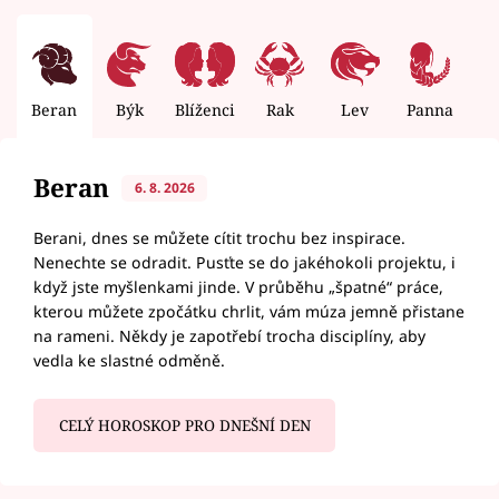
Beran
Býk
Blíženci
Rak
Lev
Panna
V
Beran
6. 8. 2026
Berani, dnes se můžete cítit trochu bez inspirace.
Nenechte se odradit. Pusťte se do jakéhokoli projektu, i
když jste myšlenkami jinde. V průběhu „špatné“ práce,
kterou můžete zpočátku chrlit, vám múza jemně přistane
na rameni. Někdy je zapotřebí trocha disciplíny, aby
vedla ke slastné odměně.
CELÝ HOROSKOP PRO DNEŠNÍ DEN