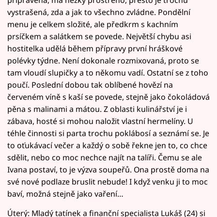
vystrašená, zda a jak to všechno zvládne. Pondělní
menu je celkem složité, ale předkrm s kachním
prsíčkem a salátkem se povede. Největší chybu asi
hostitelka udělá během přípravy první hráškové
polévky týdne. Není dokonale rozmixovaná, proto se
tam vloudí slupičky a to někomu vadí. Ostatní se z toho
poučí. Poslední dobou tak oblíbené hovězí na
červeném víně s kaší se povede, stejně jako čokoládová
pěna s malinami a mátou. Z oblasti kulinářství je i
zábava, hosté si mohou naložit vlastní hermelíny. U
téhle činnosti si parta trochu poklábosí a seznámí se. Je
to oťukávací večer a každý o sobě řekne jen to, co chce
sdělit, nebo co moc nechce najít na talíři. Čemu se ale
Ivana postaví, to je výzva soupeřů. Ona prostě doma na
své nové podlaze bruslit nebude! I když venku ji to moc
baví, možná stejně jako vaření…
Úterý: Mladý tatínek a finanční specialista Lukáš (24) si