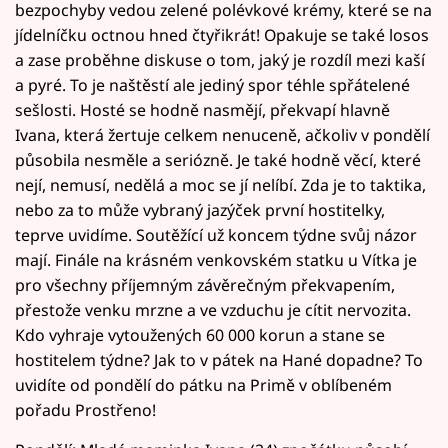
bezpochyby vedou zelené polévkové krémy, které se na
jídelníčku octnou hned čtyřikrát! Opakuje se také losos
a zase proběhne diskuse o tom, jaký je rozdíl mezi kaší
a pyré. To je naštěstí ale jediný spor téhle spřátelené
sešlosti. Hosté se hodně nasmějí, překvapí hlavně
Ivana, která žertuje celkem nenuceně, ačkoliv v pondělí
působila nesměle a seriózně. Je také hodně věcí, které
nejí, nemusí, nedělá a moc se jí nelíbí. Zda je to taktika,
nebo za to může vybraný jazýček první hostitelky,
teprve uvidíme. Soutěžící už koncem týdne svůj názor
mají. Finále na krásném venkovském statku u Vítka je
pro všechny příjemným závěrečným překvapením,
přestože venku mrzne a ve vzduchu je cítit nervozita.
Kdo vyhraje vytoužených 60 000 korun a stane se
hostitelem týdne? Jak to v pátek na Hané dopadne? To
uvidíte od pondělí do pátku na Primě v oblíbeném
pořadu Prostřeno!