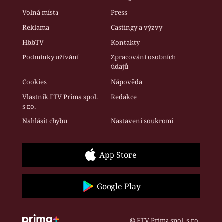
Volná místa
Press
Reklama
Castingy a výzvy
HbbTV
Kontakty
Podmínky užívání
Zpracování osobních
údajů
Cookies
Nápověda
Vlastník FTV Prima spol.
Redakce
s r.o.
Nahlásit chybu
Nastavení soukromí
App Store
Google Play
© FTV Prima spol. s r.o.