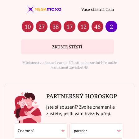
Vaše šťastná čísla
10
27
38
17
12
46
2
ZKUSTE ŠTĚSTÍ
Ministerstvo financí varuje: Účastí na hazardní hře může
vzniknout závislost ⑱
PARTNERSKÝ HOROSKOP
Jste si souzení? Zvolte znamení a
zjistěte, jestli vám hvězdy přejí.