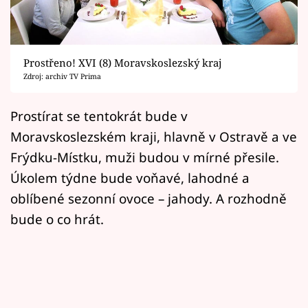
Horoskopy
Sledujte prima+
Prostřeno! XVI (8) Moravskoslezský kraj
Filmový festival Karlovy Vary
Zdroj: archiv TV Prima
Pořady
Prostírat se tentokrát bude v
Moravskoslezském kraji, hlavně v Ostravě a ve
Mámy sobě
Frýdku-Místku, muži budou v mírné přesile.
Úkolem týdne bude voňavé, lahodné a
Přihlášení
oblíbené sezonní ovoce – jahody. A rozhodně
bude o co hrát.
Sledujte nás