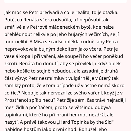
Jak moc se Petr předvádí a co je realita, to je otázka.
Poté, co Renáta včera odvařila, už nepůsobí tak
smířlivě a v Petrově mládeneckém bytě, kde nelze
přehlédnout relikvie po jeho bujarých večírcích, se jí
moc nelíbí. A Míša se radši oblékla cudně, aby Petra
neprovokovala bujným dekoltem jako včera. Petr je
veselá kopa i při vaření, ale soupeři ho večer poněkud
zkrotí. Renáta ho donutí, aby se převlékl, i když oblek
nebo košile to stejně nebudou, ale zásadní je druhá
část výzvy: Petr nesmí mluvit vulgárně! Je v úterý tak
zamlklý proto, že v tom případě už vlastně nemá skoro
co říct? Nebo je tak nervózní ze svého vaření, když je v
Prostřeno! spíš z hecu? Petr žije sám, čas tráví nejraději
mezi židlí a počítačem, proto se většinou odbývá
topinkami, které ho při hraní her moc nezdrží, ale
nasytí. A právě takovou „Hard Topinka by the Sid"
nabídne hostům jako první chod. Bohužel jeho