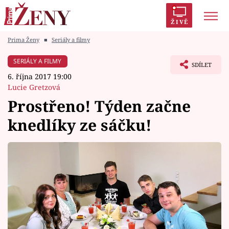
ŽIVĚ
Prima Ženy
■
Seriály a filmy
Trendy:
Polabí
Inspekce
Prostřeno!
AYTO?
SERIÁLY A FILMY
SDÍLET
Módní alarm
Zrádci
Proměny
6. října 2017 19:00
Lucie Gretzová
Prostřeno! Týden začne
knedlíky ze sáčku!
Témata
Celebrity
Vztahy
Seriály