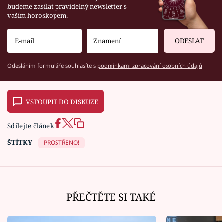
budeme zasílat pravidelný newsletter s
vaším horoskopem.
ODESLAT
Odesláním formuláře souhlasíte s
podmínkami zpracování osobních údajů
VSTOUPIT DO DISKUZE
Sdílejte článek
ŠTÍTKY
PROSTŘENO!
PŘEČTĚTE SI TAKÉ