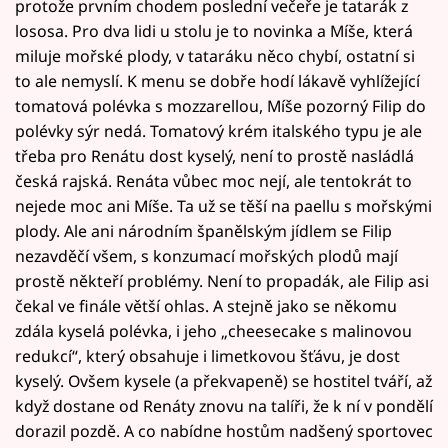
protože prvním chodem poslední večeře je tatarák z
lososa. Pro dva lidi u stolu je to novinka a Míše, která
miluje mořské plody, v tataráku něco chybí, ostatní si
to ale nemyslí. K menu se dobře hodí lákavě vyhlížející
tomatová polévka s mozzarellou, Míše pozorný Filip do
polévky sýr nedá. Tomatový krém italského typu je ale
třeba pro Renátu dost kyselý, není to prostě nasládlá
česká rajská. Renáta vůbec moc nejí, ale tentokrát to
nejede moc ani Míše. Ta už se těší na paellu s mořskými
plody. Ale ani národním španělským jídlem se Filip
nezavděčí všem, s konzumací mořských plodů mají
prostě někteří problémy. Není to propadák, ale Filip asi
čekal ve finále větší ohlas. A stejně jako se někomu
zdála kyselá polévka, i jeho „cheesecake s malinovou
redukcí“, který obsahuje i limetkovou šťávu, je dost
kyselý. Ovšem kysele (a překvapeně) se hostitel tváří, až
když dostane od Renáty znovu na talíři, že k ní v pondělí
dorazil pozdě. A co nabídne hostům nadšený sportovec