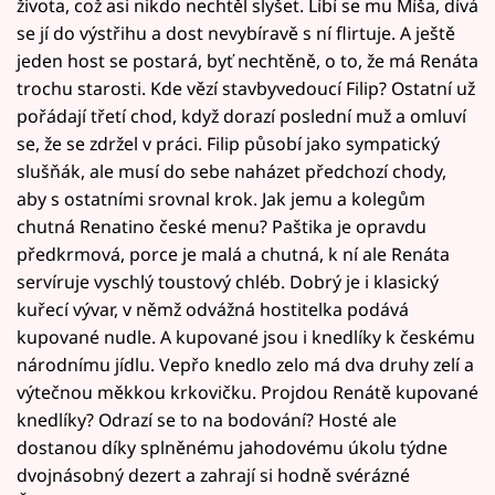
života, což asi nikdo nechtěl slyšet. Líbí se mu Míša, dívá
se jí do výstřihu a dost nevybíravě s ní flirtuje. A ještě
jeden host se postará, byť nechtěně, o to, že má Renáta
trochu starosti. Kde vězí stavbyvedoucí Filip? Ostatní už
pořádají třetí chod, když dorazí poslední muž a omluví
se, že se zdržel v práci. Filip působí jako sympatický
slušňák, ale musí do sebe naházet předchozí chody,
aby s ostatními srovnal krok. Jak jemu a kolegům
chutná Renatino české menu? Paštika je opravdu
předkrmová, porce je malá a chutná, k ní ale Renáta
servíruje vyschlý toustový chléb. Dobrý je i klasický
kuřecí vývar, v němž odvážná hostitelka podává
kupované nudle. A kupované jsou i knedlíky k českému
národnímu jídlu. Vepřo knedlo zelo má dva druhy zelí a
výtečnou měkkou krkovičku. Projdou Renátě kupované
knedlíky? Odrazí se to na bodování? Hosté ale
dostanou díky splněnému jahodovému úkolu týdne
dvojnásobný dezert a zahrají si hodně svérázné