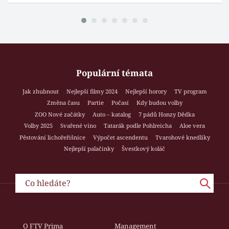
Populární témata
Jak zhubnout
Nejlepší filmy 2024
Nejlepší horory
TV program
Změna času
Partie
Počasí
Kdy budou volby
ZOO Nové začátky
Auto – katalog
7 pádů Honzy Dědka
Volby 2025
Svařené víno
Tatarák podle Pohlreicha
Aloe vera
Pěstování lichořeřišnice
Výpočet ascendentu
Tvarohové knedlíky
Nejlepší palačinky
Švestkový koláč
O FTV Prima
Management