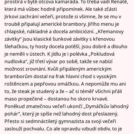
prostírá v bytě otcova kamaráda. To třeba vadí Renatě,
která má vůbec hodně připomínek. Ale také zčásti
Jirkovi zachrání večeři, protože si všimne, že se mu v
troubě připalují americké brambory. Jiřího menu je
chlapské, nákladné a docela ambiciózní. „Křemanovy
závitky“ jsou klasické šunkové závitky s křenovou
šlehačkou, ty hosty docela potěší, jsou dobré a dlouho
je neměli v ústech. K jídlu je i polévka „Pokludová
nudlovka“, již třetí vývar po sobě, takže se nabízí
možnost srovnání. Kvůli připáleným americkým
bramborům dostal na frak hlavní chod s vysokým
roštěncem a pepřovou omáčkou. A nepomůže mu ani
to, že steak je studený a že – ač si téměř všichni přáli
maso propečené – dostanou ho skoro krvavé.
Poněkud zmatečnou večeři ukončí „Dymáčkův lahodný
pohár“, který je spíše než lahodný dost přeslazený.
Přesto si sedmnáctiletý gymnazista za svoji večeři
zaslouží pochvalu. Co ale opravdu vzbudí obdiv, to je