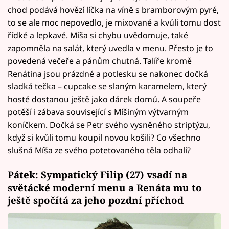
chod podává hovězí líčka na víně s bramborovým pyré,
to se ale moc nepovedlo, je mixované a kvůli tomu dost
řídké a lepkavé. Míša si chybu uvědomuje, také
zapomněla na salát, který uvedla v menu. Přesto je to
povedená večeře a pánům chutná. Talíře kromě
Renátina jsou prázdné a potlesku se nakonec dočká
sladká tečka – cupcake se slaným karamelem, který
hosté dostanou ještě jako dárek domů. A soupeře
potěší i zábava související s Míšiným výtvarným
koníčkem. Dočká se Petr svého vysněného striptýzu,
když si kvůli tomu koupil novou košili? Co všechno
slušná Míša ze svého potetovaného těla odhalí?
Pátek: Sympatický Filip (27) vsadí na
světácké moderní menu a Renáta mu to
ještě spočítá za jeho pozdní příchod