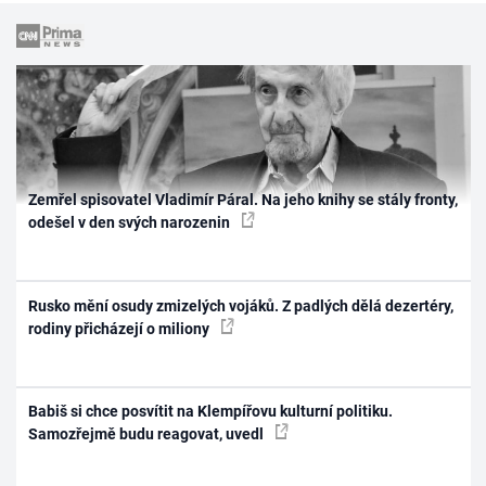
Zemřel spisovatel Vladimír Páral. Na jeho knihy se stály fronty,
odešel v den svých narozenin
Rusko mění osudy zmizelých vojáků. Z padlých dělá dezertéry,
rodiny přicházejí o miliony
Babiš si chce posvítit na Klempířovu kulturní politiku.
Samozřejmě budu reagovat, uvedl