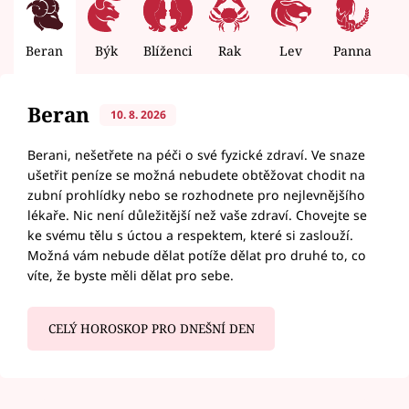
Beran
Býk
Blíženci
Rak
Lev
Panna
V
Beran
10. 8. 2026
Berani, nešetřete na péči o své fyzické zdraví. Ve snaze
ušetřit peníze se možná nebudete obtěžovat chodit na
zubní prohlídky nebo se rozhodnete pro nejlevnějšího
lékaře. Nic není důležitější než vaše zdraví. Chovejte se
ke svému tělu s úctou a respektem, které si zaslouží.
Možná vám nebude dělat potíže dělat pro druhé to, co
víte, že byste měli dělat pro sebe.
CELÝ HOROSKOP PRO DNEŠNÍ DEN