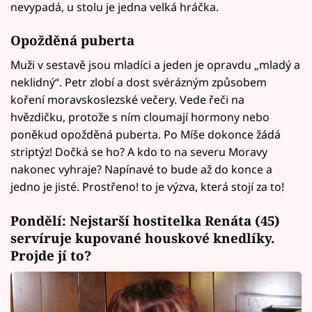
nevypadá, u stolu je jedna velká hráčka.
Opožděná puberta
Muži v sestavě jsou mladíci a jeden je opravdu „mladý a
neklidný“. Petr zlobí a dost svérázným způsobem
koření moravskoslezské večery. Vede řeči na
hvězdičku, protože s ním cloumají hormony nebo
poněkud opožděná puberta. Po Míše dokonce žádá
striptýz! Dočká se ho? A kdo to na severu Moravy
nakonec vyhraje? Napínavé to bude až do konce a
jedno je jisté. Prostřeno! to je výzva, která stojí za to!
Pondělí: Nejstarší hostitelka Renáta (45)
servíruje kupované houskové knedlíky.
Projde jí to?