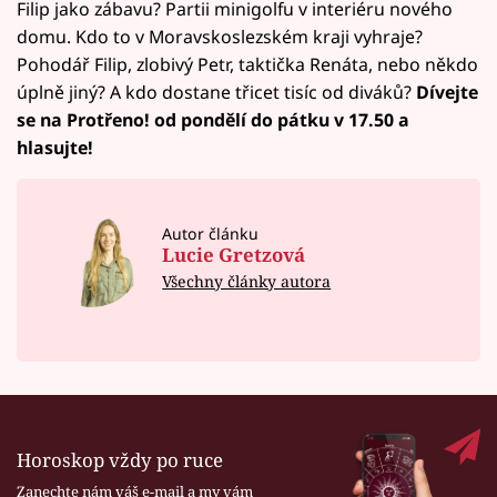
Filip jako zábavu? Partii minigolfu v interiéru nového
domu. Kdo to v Moravskoslezském kraji vyhraje?
Pohodář Filip, zlobivý Petr, taktička Renáta, nebo někdo
úplně jiný? A kdo dostane třicet tisíc od diváků?
Dívejte
se na Protřeno! od pondělí do pátku v 17.50 a
hlasujte!
Autor článku
Lucie Gretzová
Všechny články autora
Horoskop vždy po ruce
Zanechte nám váš e-mail a my vám