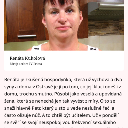
Renáta Kukolová
Zdroj: archiv TV Prima
Renáta je zkušená hospodyňka, která už vychovala dva
syny a doma v Ostravě je jí po tom, co její kluci odešli z
domu, trochu smutno. Působí jako veselá a upovídaná
žena, která se nenechá jen tak vyvést z míry. O to se
snaží hlavně Petr, který u stolu vede neslušné řeči a
často olizuje nůž. A to chtěl být učitelem. Už v pondělí
se svěří se svojí neuspokojivou frekvencí sexuálního