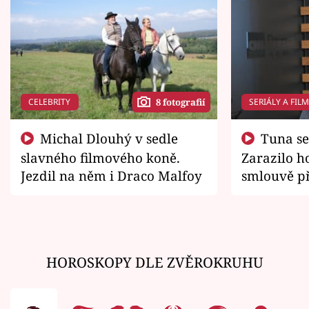
CELEBRITY
SERIÁLY A FIL
8 fotografií
Michal Dlouhý v sedle
Tuna se chtěl vrátit domů.
slavného filmového koně.
Zarazilo ho
Jezdil na něm i Draco Malfoy
smlouvě př
zemřít
HOROSKOPY DLE ZVĚROKRUHU