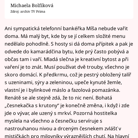
Michaela Bolfíková
Zdroj: archiv TV Prima
Ani sympatická telefonní bankéřka Míša nebude vařit
doma. Má malý byt, kde by se jí celkem složité menu
nedělalo pohodlně. S hosty si dá doma přípitek a pak je
odvede do kamarádčina bytu, kde prý často pobývá a
občas tam i vaří. Mladá slečna je kreativní bytost a při
vaření je to znát. Musí používat dvě trouby, všechno je
skoro domácí. K předkrmu, což je pestrý obložený talíř
s uzeninami, sýry a zeleninou, upeče kynuté žemle,
vlastní je i bylinkové máslo a fazolová pomazánka.
Renátě se ale stejně zdá, že to nic není. Bohatá
„česnekačka s krutony“ je konečně změna, i když i zde
jde o vývar, ale uzený s mrkví. Pozorná hostitelka
myslela na všechno a česnečku servíruje s
nastrouhanou nivou a drceným česnekem zvlášť v
mističkách pro milovníky výraznějších chutí. Na hlavní