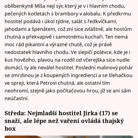
oblíbenkyně Míša nejí sýr, který je v i hlavním chodu,
pečených kotletách s brambory v alobalu. K předkrmu
hostitel podává i úkol týdne, salát s ředkvičkami,
jahodami a špenátem, což zní sice zvláštně, ale hostům
chutná a překvapivě i samotnému kuchaři. Ten nemá
moc rád pikantní a výrazné chutě, což je právě
nedostatek hlavního chodu. Ve slepičí polévce, kde je i
kus hovězího, plavou na rozdíl od včerejška sice nudle
domácí, ty ale neválel hostitel. Poslední malinový pohár
se zmrzlinou je z koupených ingrediencí a se šlehačkou
ve spreji, která Petrovi chutná, ale ostatní tím
neohromí, stejně jako počítačovou hrou, jíž se ani sám
neúčastní.
Středa: Nejmladší hostitel Jirka (17) se
snaží, ale lépe než vaření ovládá thajský
box