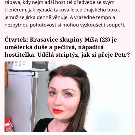
zábava, kdy nejmladší hostitel předvede se svým
trenérem, jak vypadá taková lekce thajského boxu,
jemuž se Jirka denně věnuje. A vražedné tempo a
nezbytnou pohotovost si mohou vyzkoušet i soupeři.
Čtvrtek: Krasavice skupiny Míša (23) je
umělecká duše a pečlivá, nápaditá
hostitelka. Udělá striptýz, jak si přeje Petr?