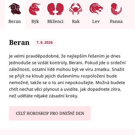
Beran
Býk
Blíženci
Rak
Lev
Panna
V
Beran
7. 8. 2026
Je velmi pravděpodobné, že nejlepším řešením je dnes
jednoduše se vzdát kontroly, Berani. Pokud jde o srdeční
záležitosti, ostatní lidé mohou být ve víru zmatku. Snažit
se přijít na kloub jejich duševnímu rozpoložení bude
nemožné, takže se o to ani nepokoušejte. Možná budete
chtít nechat věci plynout a uvidíte, jak dopadnete zítra,
než uděláte nějaké zásadní kroky.
CELÝ HOROSKOP PRO DNEŠNÍ DEN