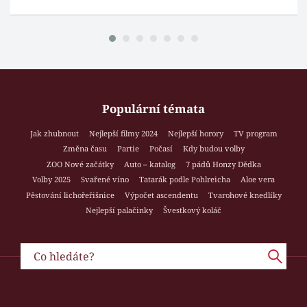
Populární témata
Jak zhubnout
Nejlepší filmy 2024
Nejlepší horory
TV program
Změna času
Partie
Počasí
Kdy budou volby
ZOO Nové začátky
Auto – katalog
7 pádů Honzy Dědka
Volby 2025
Svařené víno
Tatarák podle Pohlreicha
Aloe vera
Pěstování lichořeřišnice
Výpočet ascendentu
Tvarohové knedlíky
Nejlepší palačinky
Švestkový koláč