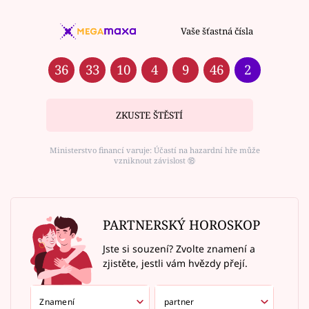
Vaše šťastná čísla
36
33
10
4
9
46
2
ZKUSTE ŠTĚSTÍ
Ministerstvo financí varuje: Účastí na hazardní hře může
vzniknout závislost ⑱
PARTNERSKÝ HOROSKOP
Jste si souzení? Zvolte znamení a
zjistěte, jestli vám hvězdy přejí.