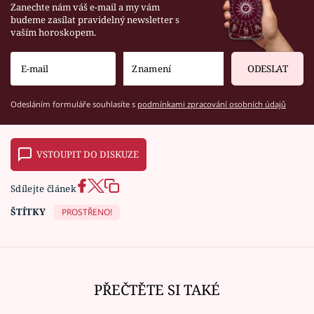
Zanechte nám váš e-mail a my vám
budeme zasílat pravidelný newsletter s
vaším horoskopem.
ODESLAT
Odesláním formuláře souhlasíte s
podmínkami zpracování osobních údajů
VSTOUPIT DO DISKUZE
Sdílejte článek
ŠTÍTKY
PROSTŘENO!
PŘEČTĚTE SI TAKÉ