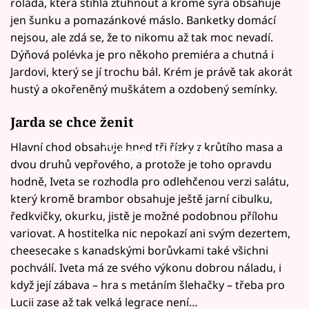
roláda, která stihla ztuhnout a kromě sýra obsahuje
jen šunku a pomazánkové máslo. Banketky domácí
nejsou, ale zdá se, že to nikomu až tak moc nevadí.
Dýňová polévka je pro někoho premiéra a chutná i
Jardovi, který se jí trochu bál. Krém je právě tak akorát
hustý a okořeněný muškátem a ozdobený semínky.
Jarda se chce ženit
Hlavní chod obsahuje hned tři řízky z krůtího masa a
Failed to fetch
dvou druhů vepřového, a protože je toho opravdu
hodně, Iveta se rozhodla pro odlehčenou verzi salátu,
který kromě brambor obsahuje ještě jarní cibulku,
ředkvičky, okurku, jistě je možné podobnou přílohu
variovat. A hostitelka nic nepokazí ani svým dezertem,
cheesecake s kanadskými borůvkami také všichni
pochválí. Iveta má ze svého výkonu dobrou náladu, i
když její zábava – hra s metáním šlehačky – třeba pro
Lucii zase až tak velká legrace není…