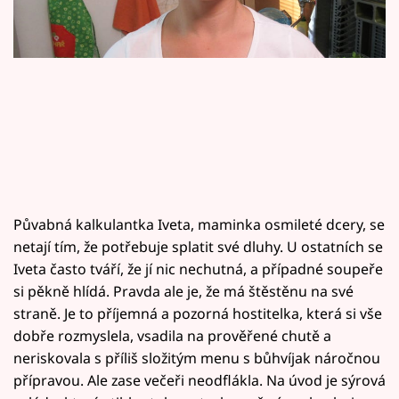
Horoskopy
Sledujte prima+
Filmový festival Karlovy Vary
Pořady
Mámy sobě
Půvabná kalkulantka Iveta, maminka osmileté dcery, se
Přihlášení
netají tím, že potřebuje splatit své dluhy. U ostatních se
Iveta často tváří, že jí nic nechutná, a případné soupeře
si pěkně hlídá. Pravda ale je, že má štěstěnu na své
Sledujte nás
straně. Je to příjemná a pozorná hostitelka, která si vše
dobře rozmyslela, vsadila na prověřené chutě a
neriskovala s příliš složitým menu s bůhvíjak náročnou
přípravou. Ale zase večeři neodflákla. Na úvod je sýrová