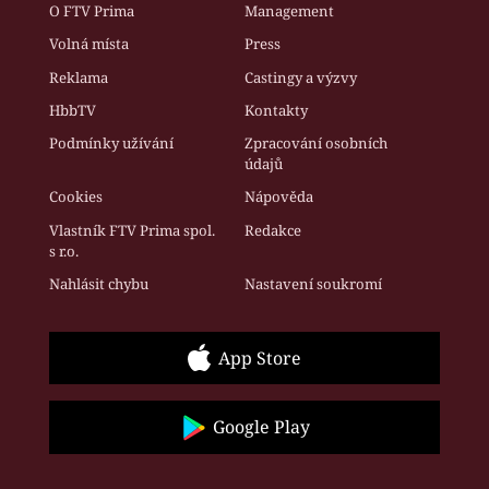
O FTV Prima
Management
Volná místa
Press
Reklama
Castingy a výzvy
HbbTV
Kontakty
Podmínky užívání
Zpracování osobních
údajů
Cookies
Nápověda
Vlastník FTV Prima spol.
Redakce
s r.o.
Nahlásit chybu
Nastavení soukromí
App Store
Google Play