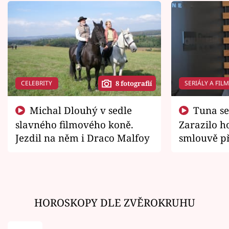
CELEBRITY
SERIÁLY A FIL
8 fotografií
Michal Dlouhý v sedle
Tuna se chtěl vrátit domů.
slavného filmového koně.
Zarazilo ho
Jezdil na něm i Draco Malfoy
smlouvě př
zemřít
HOROSKOPY DLE ZVĚROKRUHU