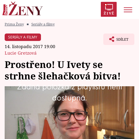
ŽIVĚ
Prima Ženy
■
Seriály a filmy
Trendy:
Polabí
Inspekce
Prostřeno!
AYTO?
SERIÁLY A FILMY
SDÍLET
Módní alarm
Zrádci
Proměny
14. listopadu 2017 19:00
Lucie Gretzová
Prostřeno! U Ivety se
strhne šlehačková bitva!
Témata
Žádná položka z playlistu není
Celebrity
Iveta (31) to s hosty umí, dobře uvaří a
dostupná.
uspořádá malou šlehačkovou bitvu.
Vztahy
Seriály