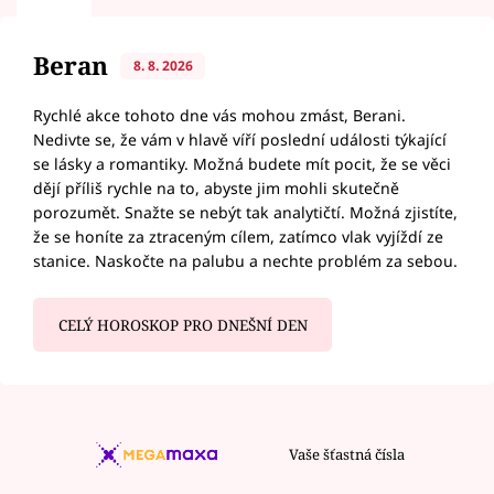
Beran
8. 8. 2026
Rychlé akce tohoto dne vás mohou zmást, Berani.
Nedivte se, že vám v hlavě víří poslední události týkající
se lásky a romantiky. Možná budete mít pocit, že se věci
dějí příliš rychle na to, abyste jim mohli skutečně
porozumět. Snažte se nebýt tak analytičtí. Možná zjistíte,
že se honíte za ztraceným cílem, zatímco vlak vyjíždí ze
stanice. Naskočte na palubu a nechte problém za sebou.
CELÝ HOROSKOP PRO DNEŠNÍ DEN
Vaše šťastná čísla