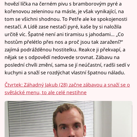
hovězí líčka na černém pivu s bramborovým pyré a
kořenovou zeleninou na másle, je však vynikající, na
tom se všichni shodnou. To Petře ale ke spokojenosti
nestačí. A Lídě zase nestačí pyré, kaše by si naložila
určitě víc. Špatné není ani tiramisu s jahodami… „Co
hostům přelétlo přes nos a proč jsou tak zaražení?“
zajímá podrážděnou hostitelku. Reakce ji překvapí, a
nějak se s odpovědí nedovede srovnat. Zábavu na
poslední chvíli změní, sama se jí neúčastní, radši sedí v
kuchyni a snaží se rozdýchat vlastní špatnou náladu.
Čtvrtek: Záhadný Jakub (28) začne zábavou a snaží se o
světácké menu, to ale celé nestihne