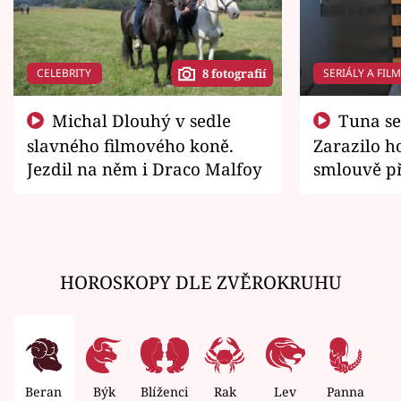
CELEBRITY
SERIÁLY A FIL
8 fotografií
Michal Dlouhý v sedle
Tuna se chtěl vrátit domů.
slavného filmového koně.
Zarazilo ho
Jezdil na něm i Draco Malfoy
smlouvě př
zemřít
HOROSKOPY DLE ZVĚROKRUHU
Beran
Býk
Blíženci
Rak
Lev
Panna
V