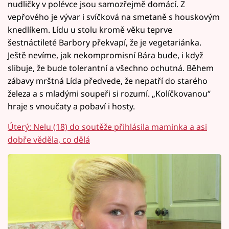
nudličky v polévce jsou samozřejmě domácí. Z
vepřového je vývar i svíčková na smetaně s houskovým
knedlíkem. Lídu u stolu kromě věku teprve
šestnáctileté Barbory překvapí, že je vegetariánka.
Ještě nevíme, jak nekompromisní Bára bude, i když
slibuje, že bude tolerantní a všechno ochutná. Během
zábavy mrštná Lída předvede, že nepatří do starého
železa a s mladými soupeři si rozumí. „Kolíčkovanou“
hraje s vnoučaty a pobaví i hosty.
Úterý: Nelu (18) do soutěže přihlásila maminka a asi
dobře věděla, co dělá