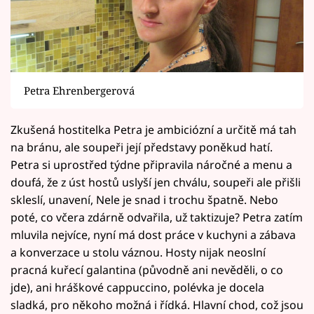
Petra Ehrenbergerová
Zkušená hostitelka Petra je ambiciózní a určitě má tah
na bránu, ale soupeři její představy poněkud hatí.
Petra si uprostřed týdne připravila náročné a menu a
doufá, že z úst hostů uslyší jen chválu, soupeři ale přišli
skleslí, unavení, Nele je snad i trochu špatně. Nebo
poté, co včera zdárně odvařila, už taktizuje? Petra zatím
mluvila nejvíce, nyní má dost práce v kuchyni a zábava
a konverzace u stolu váznou. Hosty nijak neoslní
pracná kuřecí galantina (původně ani nevěděli, o co
jde), ani hráškové cappuccino, polévka je docela
sladká, pro někoho možná i řídká. Hlavní chod, což jsou