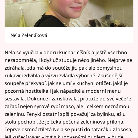
Nela Zelenáková
Nela se vyučila v oboru kuchař-číšník a ještě všechno
nezapomněla, i když už studuje něco jiného. Nejprve se
zdráhala, zda má do soutěže jít, pak ale pomyslnou
rukavici zdvihla a výzvu zvládla výborně. Zkušenější
soupeře překvapí, jak se umí v kuchyni otáčet, jaká je
pozorná hostitelka i jak nápadité a moderní menu
sestavila. Dokonce i zariskovala, protože do své večeře
zařadí nejen syrové rybí maso, ale i celkem neznámou
zeleninu. Fenykl ostatní spíš považují za bylinku, až u
stolu pochopí, že je čeká pečená zeleninová příloha.
Teprve osmnáctiletá Nela se pustí do tataráku z lososa,
její kuřecí vývar – byť s kupovanými nudlemi – bude