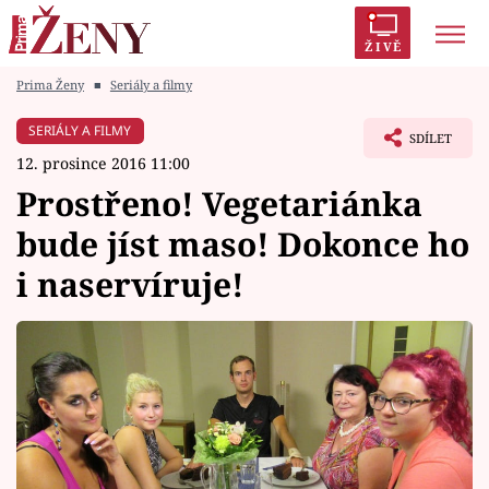
ŽIVĚ
Prima Ženy
■
Seriály a filmy
Trendy:
Polabí
Inspekce
Prostřeno!
AYTO?
SERIÁLY A FILMY
SDÍLET
Módní alarm
Zrádci
Proměny
12. prosince 2016 11:00
Prostřeno! Vegetariánka
bude jíst maso! Dokonce ho
i naservíruje!
Témata
Celebrity
Vztahy
Seriály