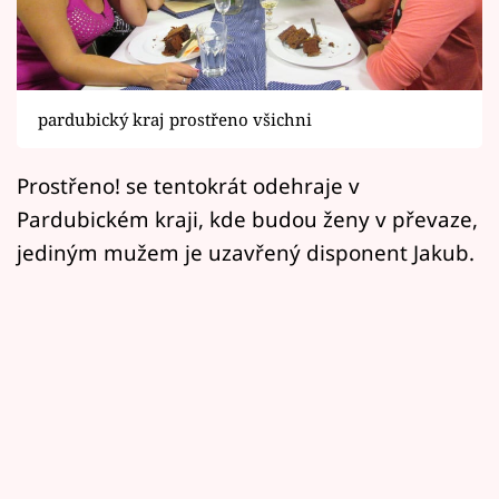
Horoskopy
Sledujte prima+
Filmový festival Karlovy Vary
pardubický kraj prostřeno všichni
Pořady
Prostřeno! se tentokrát odehraje v
Pardubickém kraji, kde budou ženy v převaze,
Mámy sobě
jediným mužem je uzavřený disponent Jakub.
Přihlášení
Sledujte nás