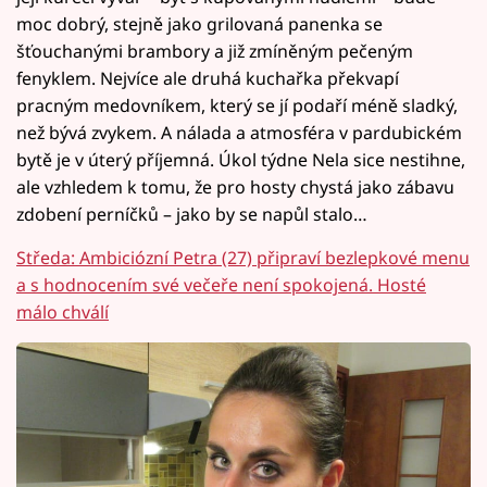
moc dobrý, stejně jako grilovaná panenka se
šťouchanými brambory a již zmíněným pečeným
fenyklem. Nejvíce ale druhá kuchařka překvapí
pracným medovníkem, který se jí podaří méně sladký,
než bývá zvykem. A nálada a atmosféra v pardubickém
bytě je v úterý příjemná. Úkol týdne Nela sice nestihne,
ale vzhledem k tomu, že pro hosty chystá jako zábavu
zdobení perníčků – jako by se napůl stalo…
Středa: Ambiciózní Petra (27) připraví bezlepkové menu
a s hodnocením své večeře není spokojená. Hosté
málo chválí