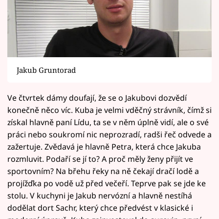
Jakub Gruntorad
Ve čtvrtek dámy doufají, že se o Jakubovi dozvědí
konečně něco víc. Kuba je velmi vděčný strávník, čímž si
získal hlavně paní Lídu, ta se v něm úplně vidí, ale o své
práci nebo soukromí nic neprozradí, radši řeč odvede a
zažertuje. Zvědavá je hlavně Petra, která chce Jakuba
rozmluvit. Podaří se jí to? A proč měly ženy přijít ve
sportovním? Na břehu řeky na ně čekají dračí lodě a
projížďka po vodě už před večeří. Teprve pak se jde ke
stolu. V kuchyni je Jakub nervózní a hlavně nestíhá
dodělat dort Sachr, který chce předvést v klasické i