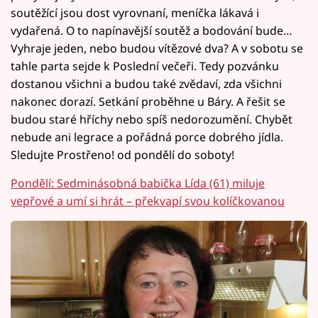
soutěžící jsou dost vyrovnaní, meníčka lákavá i
vydařená. O to napínavější soutěž a bodování bude…
Vyhraje jeden, nebo budou vítězové dva? A v sobotu se
tahle parta sejde k Poslední večeři. Tedy pozvánku
dostanou všichni a budou také zvědaví, zda všichni
nakonec dorazí. Setkání proběhne u Báry. A řešit se
budou staré hříchy nebo spíš nedorozumění. Chybět
nebude ani legrace a pořádná porce dobrého jídla.
Sledujte Prostřeno! od pondělí do soboty!
Pondělí: Sedminásobná babička Lída (61) miluje
vepřové a umí si hrát – překvapí svou kolíčkovanou