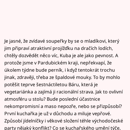
Je jasné, že zvídavé soupeřky by se o mladíkovi, který
jim připraví atraktivní projížďku na dračích lodích,
chtěly dozvědět něco víc, Kuba je ale jako pevnost. A
protože jsme v Pardubickém kraji, nepřekvapí, že
úkolem týdne bude perník, i když tentokrát trochu
jinak, zdravěji, třeba ze špaldové mouky. To by mohlo
potěšit teprve šestnáctiletou Báru, která je
vegetariánka a zajímá ji racionální strava. Jak to ovlivní
atmosféru u stolu? Bude poslední účastnice
nekompromisní a maso nepozře, nebo se přizpůsobí?
První kuchařka je už v důchodu a miluje vepřové.
Způsobí jídelníčky i věkové složení téhle východočeské
party nějaký konflikt? Co se kuchařského umění týče,