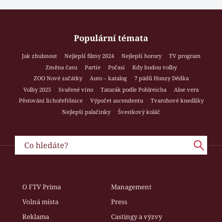
Populární témata
Jak zhubnout
Nejlepší filmy 2024
Nejlepší horory
TV program
Změna času
Partie
Počasí
Kdy budou volby
ZOO Nové začátky
Auto – katalog
7 pádů Honzy Dědka
Volby 2025
Svařené víno
Tatarák podle Pohlreicha
Aloe vera
Pěstování lichořeřišnice
Výpočet ascendentu
Tvarohové knedlíky
Nejlepší palačinky
Švestkový koláč
O FTV Prima
Management
Volná místa
Press
Reklama
Castingy a výzvy