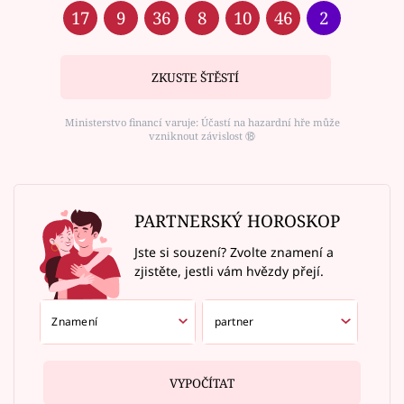
17
9
36
8
10
46
2
ZKUSTE ŠTĚSTÍ
Ministerstvo financí varuje: Účastí na hazardní hře může
vzniknout závislost ⑱
PARTNERSKÝ HOROSKOP
Jste si souzení? Zvolte znamení a
zjistěte, jestli vám hvězdy přejí.
VYPOČÍTAT