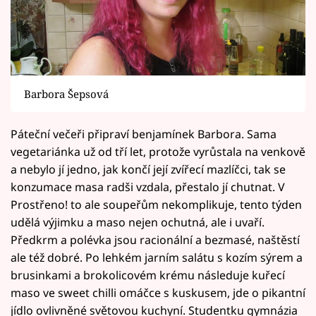
Barbora Šepsová
Páteční večeři připraví benjamínek Barbora. Sama
vegetariánka už od tří let, protože vyrůstala na venkově
a nebylo jí jedno, jak končí její zvířecí mazlíčci, tak se
konzumace masa radši vzdala, přestalo jí chutnat. V
Prostřeno! to ale soupeřům nekomplikuje, tento týden
udělá výjimku a maso nejen ochutná, ale i uvaří.
Předkrm a polévka jsou racionální a bezmasé, naštěstí
ale též dobré. Po lehkém jarním salátu s kozím sýrem a
brusinkami a brokolicovém krému následuje kuřecí
maso ve sweet chilli omáčce s kuskusem, jde o pikantní
jídlo ovlivněné světovou kuchyní. Studentku gymnázia