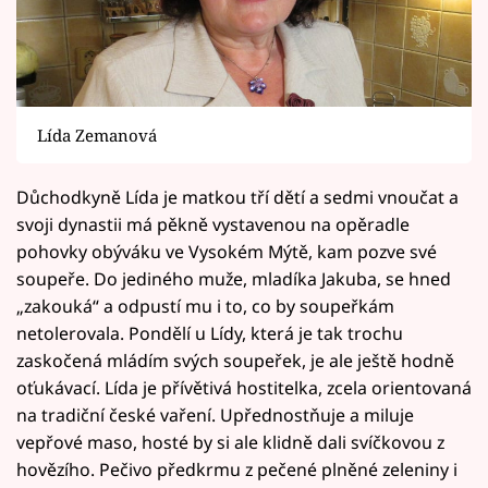
Lída Zemanová
Důchodkyně Lída je matkou tří dětí a sedmi vnoučat a
svoji dynastii má pěkně vystavenou na opěradle
pohovky obýváku ve Vysokém Mýtě, kam pozve své
soupeře. Do jediného muže, mladíka Jakuba, se hned
„zakouká“ a odpustí mu i to, co by soupeřkám
netolerovala. Pondělí u Lídy, která je tak trochu
zaskočená mládím svých soupeřek, je ale ještě hodně
oťukávací. Lída je přívětivá hostitelka, zcela orientovaná
na tradiční české vaření. Upřednostňuje a miluje
vepřové maso, hosté by si ale klidně dali svíčkovou z
hovězího. Pečivo předkrmu z pečené plněné zeleniny i