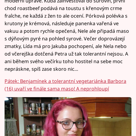
moderní úpravě. Kuba zainvestoval do surovin, první
chod roastbeef podává na toustu s křenovým crme
fraîche, ne každá z žen to ale ocení. Pórková polévka s
krutony je krémová, následuje panenka vařená ve
vakuu a potom rychle opečená, Nele ale připadá maso
s dýňovým pyré na pohled syrové. Večer doprovázejí
zmatky, Lída má pro Jakuba pochopení, ale Nela nebo
od včerejška dotčená Petra už tak tolerantní nejsou. A
ani během svého večírku toho hostitel na sebe moc
nepráskne, spíš zase skoro nic…
Pátek: Benjamínek a tolerantní vegetariánka Barbora
(16) uvaří ve finále sama maso! A neprohloupí