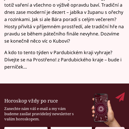
totiž vaření a všechno o výživě opravdu baví. Tradiční a
dnes zase moderní je dezert – jablka v županu s ořechy
a rozinkami. Jak si ale Bára poradí s celým večerem?
Hosty přivítá v příjemném prostředí, ale tradiční hře na
pravdu se během pátečního finále nevyhne. Dozvíme
se konečně něco víc o Kubovi?
A kdo to tento týden v Pardubickém kraji vyhraje?
Dívejte se na Prostřeno! z Pardubického kraje – bude i
perníček…
Horoskop vždy po ruce
Zanechte nám váš e-mail a my vám
budeme zasílat pravidelný newsletter s
vaším horoskopem.