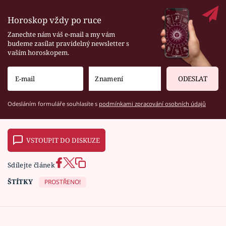
Horoskop vždy po ruce
Zanechte nám váš e-mail a my vám
budeme zasílat pravidelný newsletter s
vaším horoskopem.
ODESLAT
Odesláním formuláře souhlasíte s
podmínkami zpracování osobních údajů
VSTOUPIT DO DISKUZE
Sdílejte článek
ŠTÍTKY
PROSTŘENO!