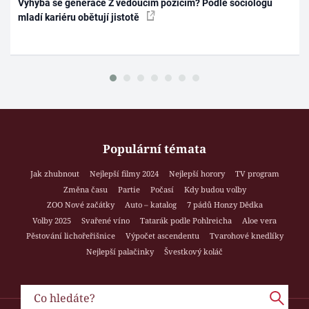
Vyhýbá se generace Z vedoucím pozicím? Podle sociologů
mladí kariéru obětují jistotě
Populární témata
Jak zhubnout
Nejlepší filmy 2024
Nejlepší horory
TV program
Změna času
Partie
Počasí
Kdy budou volby
ZOO Nové začátky
Auto – katalog
7 pádů Honzy Dědka
Volby 2025
Svařené víno
Tatarák podle Pohlreicha
Aloe vera
Pěstování lichořeřišnice
Výpočet ascendentu
Tvarohové knedlíky
Nejlepší palačinky
Švestkový koláč