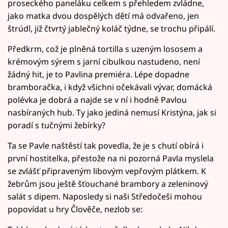
proseckého paneláku celkem s přehledem zvládne,
jako matka dvou dospělých dětí má odvařeno, jen
štrúdl, již čtvrtý jablečný koláč týdne, se trochu připálí.
Předkrm, což je plněná tortilla s uzeným lososem a
krémovým sýrem s jarní cibulkou nastudeno, není
žádný hit, je to Pavlina premiéra. Lépe dopadne
bramboračka, i když všichni očekávali vývar, domácká
polévka je dobrá a najde se v ní i hodně Pavlou
nasbíraných hub. Ty jako jediná nemusí Kristýna, jak si
poradí s tučnými žebírky?
Ta se Pavle naštěstí tak povedla, že je s chutí obírá i
první hostitelka, přestože na ni pozorná Pavla myslela
se zvlášť připraveným libovým vepřovým plátkem. K
žebrům jsou ještě šťouchané brambory a zeleninový
salát s dipem. Naposledy si naši Středočeši mohou
popovídat u hry Člověče, nezlob se: