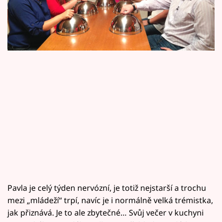
Horoskopy
tohoto týdne, v pátek v 17.50 na Primě.
Sledujte prima+
Filmový festival Karlovy Vary
Pořady
Mámy sobě
Přihlášení
Sledujte nás
Pavla je celý týden nervózní, je totiž nejstarší a trochu
mezi „mládeží“ trpí, navíc je i normálně velká trémistka,
jak přiznává. Je to ale zbytečné… Svůj večer v kuchyni