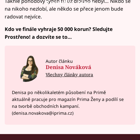
Takhle pohodový týden tu už dlouho nebyl… Nikdo se
Failed to fetch
na nikoho nezlobí, ale někdo se přece jenom bude
radovat nejvíce.
Kdo ve finále vyhraje 50 000 korun? Sledujte
Prostřeno! a dozvíte se to…
Autor článku
Denisa Nováková
Všechny články autora
Denisa po několikaletém působení na Primě
aktuálně pracuje pro magazín Prima Ženy a podílí se
na tvorbě obchodních kampaní.
(denisa.novakova@iprima.cz)