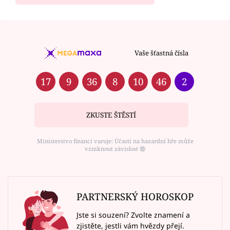
Vaše šťastná čísla
17
9
36
8
10
46
2
ZKUSTE ŠTĚSTÍ
Ministerstvo financí varuje: Účastí na hazardní hře může
vzniknout závislost ⑱
PARTNERSKÝ HOROSKOP
Jste si souzení? Zvolte znamení a
zjistěte, jestli vám hvězdy přejí.