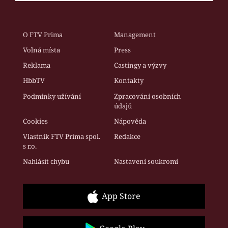
O FTV Prima
Management
Volná místa
Press
Reklama
Castingy a výzvy
HbbTV
Kontakty
Podmínky užívání
Zpracování osobních
údajů
Cookies
Nápověda
Vlastník FTV Prima spol.
Redakce
s r.o.
Nahlásit chybu
Nastavení soukromí
App Store