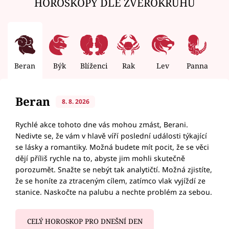
HOROSKOPY DLE ZVĚROKRUHU
Beran
Býk
Blíženci
Rak
Lev
Panna
V
Beran
8. 8. 2026
Rychlé akce tohoto dne vás mohou zmást, Berani.
Nedivte se, že vám v hlavě víří poslední události týkající
se lásky a romantiky. Možná budete mít pocit, že se věci
dějí příliš rychle na to, abyste jim mohli skutečně
porozumět. Snažte se nebýt tak analytičtí. Možná zjistíte,
že se honíte za ztraceným cílem, zatímco vlak vyjíždí ze
stanice. Naskočte na palubu a nechte problém za sebou.
CELÝ HOROSKOP PRO DNEŠNÍ DEN