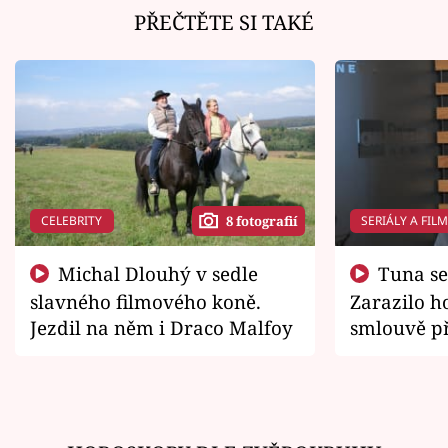
PŘEČTĚTE SI TAKÉ
CELEBRITY
SERIÁLY A FIL
8 fotografií
Michal Dlouhý v sedle
Tuna se chtěl vrátit domů.
slavného filmového koně.
Zarazilo ho
Jezdil na něm i Draco Malfoy
smlouvě př
zemřít