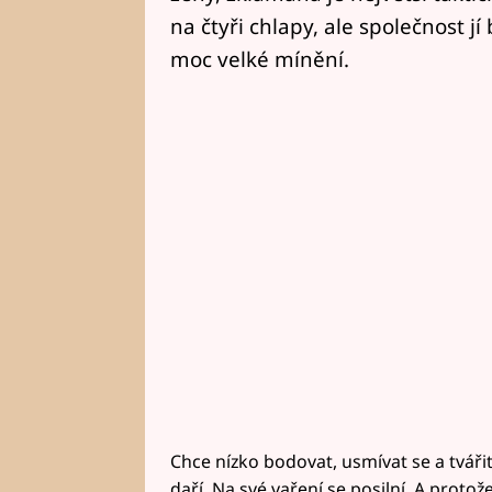
na čtyři chlapy, ale společnost j
moc velké mínění.
Chce nízko bodovat, usmívat se a tvářit
daří. Na své vaření se posilní. A proto