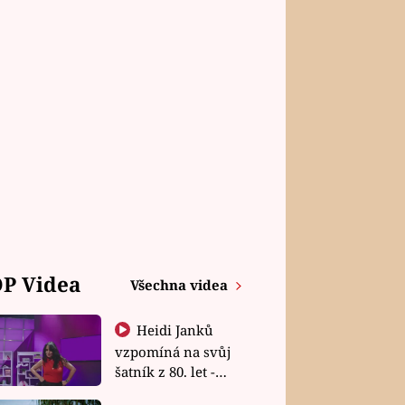
P Videa
Všechna videa
Heidi Janků
vzpomíná na svůj
šatník z 80. let -
Shopaholičky