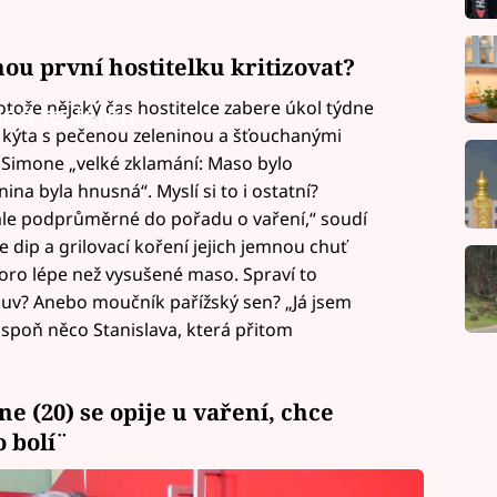
ou první hostitelku kritizovat?
otože nějaký čas hostitelce zabere úkol týdne
led to fetch
á kýta s pečenou zeleninou a šťouchanými
e Simone „velké zklamání: Maso bylo
na byla hnusná“. Myslí si to i ostatní?
 ale podprůměrné do pořadu o vaření,“ soudí
že dip a grilovací koření jejich jemnou chuť
koro lépe než vysušené maso. Spraví to
mluv? Anebo moučník pařížský sen? „Já jsem
 aspoň něco Stanislava, která přitom
 (20) se opije u vaření, chce
o bolí¨