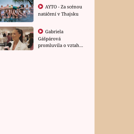
AYTO - Za scénou
natáčení v Thajsku
Gabriela
Gášpárová
promluvila o vztahu
a zakládání rodiny