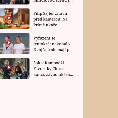
bez dubla
Filip Sajler znovu
před kamerou: Na
Primě ukáže
poctivou kuchyni i
rychlé recepty
Vyřazení se
tentokrát nekonalo.
Dvojčata ale mají po
uzavření třetí etapy
závodu nůž na krku
Šok v Kambodži.
Favoritky Chicas
končí, závod ukázal
svou nejtvrdší tvář