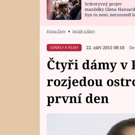
Srdceryvný projev
SNÁŘ
CELEBRITY
manželky Glena Hansard
Syn tu není, nerozuměl b
HOROSKOP NA
VAŘENÍ
tomu, vysvětlila
ROK 2023
Prima Ženy
■
Seriály a filmy
22. září 2015 08:10
De
SERIÁLY A FILMY
Čtyři dámy v 
rozjedou ostr
první den