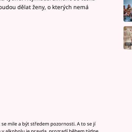
í budou dělat ženy, o kterých nemá
 se mile a být středem pozornosti. A to se jí
že v alkoholu je pravda, prozradí během týdne