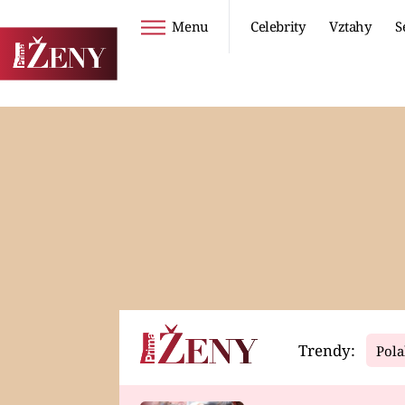
Menu
Celebrity
Vztahy
S
Seriály
Životní styl
ZOO
DIETY A HUBNUTÍ
PROSTŘENO!
CESTOVÁNÍ A
DOVOLENÁ
DUCH
ZDRAVÍ
Trendy:
Pola
Horoskopy
Video
ASTROČLÁNKY
SERIÁLY