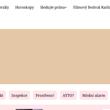
eriály
Horoskopy
Sledujte prima+
Filmový festival Karl
Celebrity
Recept
MÓDA A KRÁSA
HLAVNÍ JÍ
VZTAHY A SEX
SLADKÉ
PRIMA MAMINKA
ZDRAVÉ
bí
Inspekce
Prostřeno!
AYTO?
Módní alarm
Fresh
Living
RECEPTY
BYDLENÍ