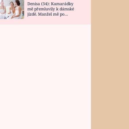
Denisa (34): Kamarádky
mě přemluvily k dámské
jízdě. Manžel mě po
návratu zaskočil