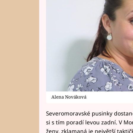
Alena Nováková
Severomoravské pusinky dostanou
si s tím poradí levou zadní. V M
ženy, zklamaná je největší takti