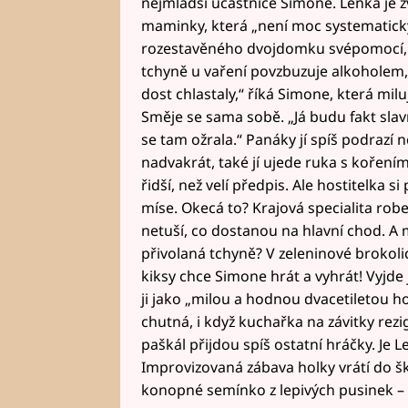
nejmladší účastníce Simone. Lenka je z
maminky, která „není moc systematick
rozestavěného dvojdomku svépomocí, c
tchyně u vaření povzbuzuje alkoholem,
dost chlastaly,“ říká Simone, která mil
Směje se sama sobě. „Já budu fakt slavn
se tam ožrala.“ Panáky jí spíš podrazí 
nadvakrát, také jí ujede ruka s kořením
řidší, než velí předpis. Ale hostitelka 
míse. Okecá to? Krajová specialita robe
netuší, co dostanou na hlavní chod. A 
přivolaná tchyně? V zeleninové brokoli
kiksy chce Simone hrát a vyhrát! Vyjde
ji jako „milou a hodnou dvacetiletou
chutná, i když kuchařka na závitky re
paškál přijdou spíš ostatní hráčky. Je 
Improvizovaná zábava holky vrátí do ško
konopné semínko z lepivých pusinek – 