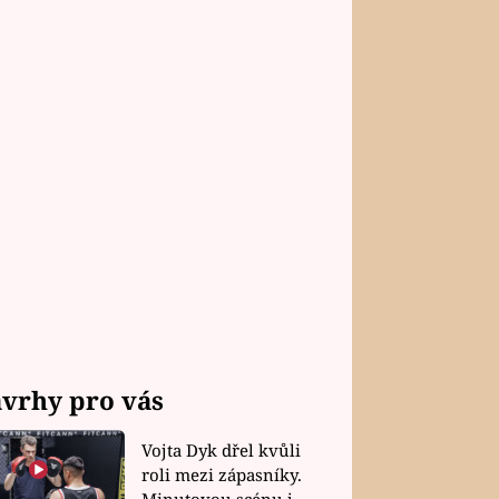
vrhy pro vás
Vojta Dyk dřel kvůli
roli mezi zápasníky.
Minutovou scénu jel