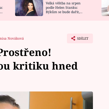
Velká věštba na srpen
NOVINKY
ZAHRADA
a:
podle Helen Stanku:
y
Býkům se bude dařit,
VIDEORECEPTY
DESIGN
Vodnáře čeká jízda
nisa Nováková
SDÍLET
Prostřeno!
ou kritiku hned