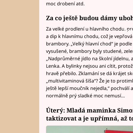
moc drobení atd.
Za co ještě budou dámy uboh
Za velké prodlení u hlavního chodu, pr
Fai
a dip k hlavnímu chodu, což je vepřov
brambory. „Velký hlavní chod“ je podl
vysušené, brambory byly studené, zeleni
„Nadprůměrné jídlo na školní jídelnu,
Lenka. A bylinky nejsou ani cítit, proto
hravě přebilo. Zklamání se dá krájet s
„multivitaminová šíša“? Že je to proti
ještě lepší moučník nejedla,“ pochválí
normálně prý sladké moc nemusí…
Úterý: Mladá maminka Simone
taktizovat a je upřímná, až t