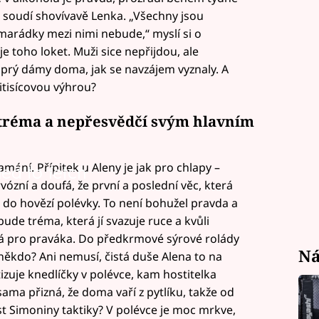
ě,“ soudí shovívavě Lenka. „Všechny jsou
amarádky mezi nimi nebude,“ myslí si o
e toho loket. Muži sice nepřijdou, ale
í prý dámy doma, jak se navzájem vyznaly. A
itisícovou výhrou?
 tréma a nepřesvědčí svým hlavním
amání. Přípitek u Aleny je jak pro chlapy –
led to fetch
rvózní a doufá, že první a poslední věc, která
er do hovězí polévky. To není bohužel pravda a
bude tréma, která jí svazuje ruce a kvůli
 má pro praváka. Do předkrmové sýrové rolády
Ná
ěkdo? Ani nemusí, čistá duše Alena to na
zuje knedlíčky v polévce, kam hostitelka
ama přizná, že doma vaří z pytlíku, takže od
část Simoniny taktiky? V polévce je moc mrkve,