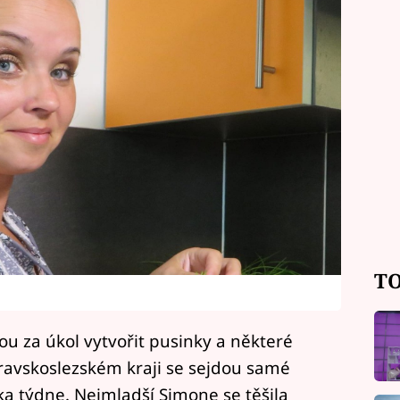
TO
 za úkol vytvořit pusinky a některé
oravskoslezském kraji se sejdou samé
čka týdne. Nejmladší Simone se těšila