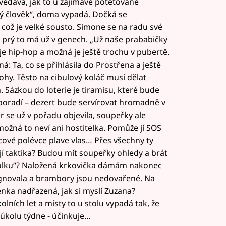
vědavá, jak to u zajímavě potetované
ý člověk“, doma vypadá. Dočká se
ož je velké sousto. Simone se na radu své
 prý to má už v genech. „Už naše prababičky
uje hip-hop a možná je ještě trochu v pubertě.
á: Ta, co se přihlásila do Prostřena a ještě
nohy. Těsto na cibulový koláč musí dělat
. Sázkou do loterie je tiramisu, které bude
si poradí – dezert bude servírovat hromadně v
r se už v pořadu objevila, soupeřky ale
možná to neví ani hostitelka. Pomůže jí SOS
cové polévce plave vlas… Přes všechny ty
 jí taktika? Budou mít soupeřky ohledy a brát
 holku“? Naložená krkovička dámám nakonec
zignovala a brambory jsou nedovařené. Na
Lenka nadřazená, jak si myslí Zuzana?
lních let a místy to u stolu vypadá tak, že
úkolu týdne - účinkuje…