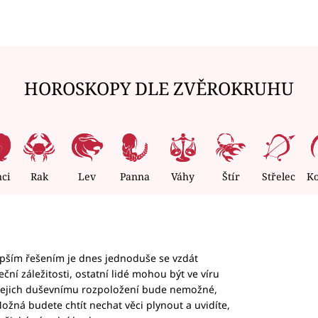
HOROSKOPY DLE ZVĚROKRUHU
nci
Rak
Lev
Panna
Váhy
Štír
Střelec
K
epším řešením je dnes jednoduše se vzdát
ční záležitosti, ostatní lidé mohou být ve víru
b jejich duševnímu rozpoložení bude nemožné,
ožná budete chtít nechat věci plynout a uvidíte,