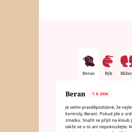
Beran
Býk
Blíže
Beran
7. 8. 2026
Je velmi pravděpodobné, že nejl
kontroly, Berani. Pokud jde o srde
zmatku. Snažit se přijít na klou
takže se o to ani nepokoušejte. M