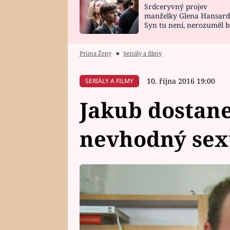
Srdceryvný projev
SNÁŘ
CELEBRITY
manželky Glena Hansard
Syn tu není, nerozuměl b
HOROSKOP NA
VAŘENÍ
tomu, vysvětlila
ROK 2023
Prima Ženy
■
Seriály a filmy
10. října 2016 19:00
SERIÁLY A FILMY
Jakub dostan
nevhodný sex