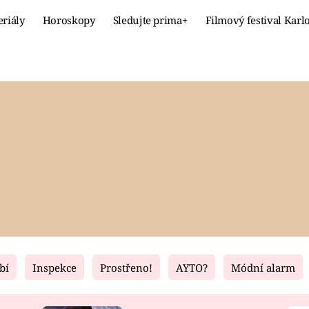
eriály
Horoskopy
Sledujte prima+
Filmový festival Karl
Celebrity
Recept
MÓDA A KRÁSA
HLAVNÍ JÍ
VZTAHY A SEX
SLADKÉ
PRIMA MAMINKA
ZDRAVÉ
bí
Inspekce
Prostřeno!
AYTO?
Módní alarm
Fresh
Living
RECEPTY
BYDLENÍ