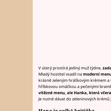
V úterý prostírá jediný muž týdne,
zada
Mladý hostitel vsadil na
moderní men
krásně zeleným hráškovým krémem a v
hříbkovou omáčkou a pečenými bram
vítězné menu, ale Hanka, která včera
Je nutné dávat do zeleninových krémů je
Hana je velká kritička