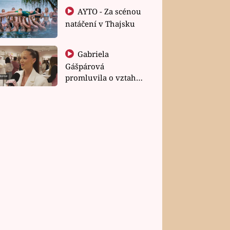
AYTO - Za scénou
natáčení v Thajsku
Gabriela
Gášpárová
promluvila o vztahu
a zakládání rodiny