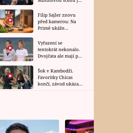
bez dubla
Filip Sajler znovu
před kamerou: Na
Primě ukáže
poctivou kuchyni i
rychlé recepty
Vyřazení se
tentokrát nekonalo.
Dvojčata ale mají po
uzavření třetí etapy
závodu nůž na krku
Šok v Kambodži.
Favoritky Chicas
končí, závod ukázal
svou nejtvrdší tvář