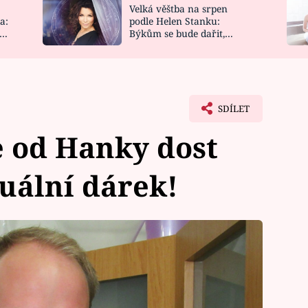
Velká věštba na srpen
NOVINKY
ZAHRADA
a:
podle Helen Stanku:
y
Býkům se bude dařit,
VIDEORECEPTY
DESIGN
Vodnáře čeká jízda
SDÍLET
e od Hanky dost
uální dárek!