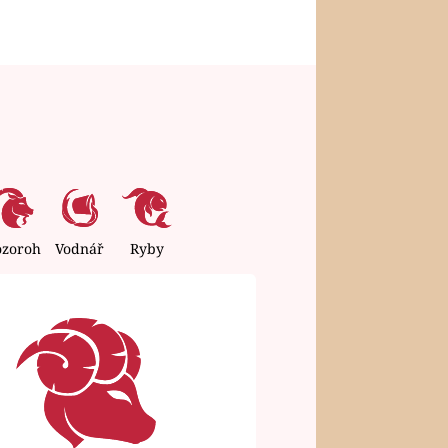
ozoroh
Vodnář
Ryby