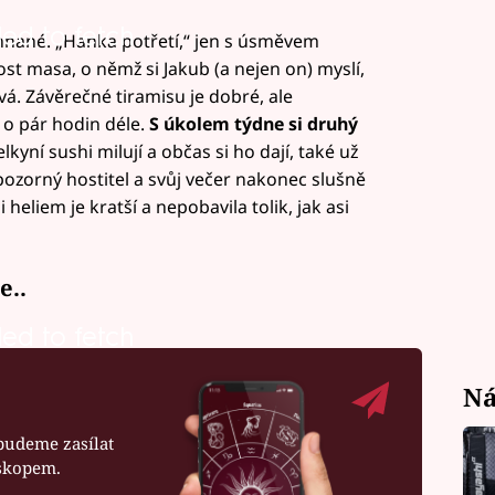
led to fetch
řehnané. „Hanka potřetí,“ jen s úsměvem
st masa, o němž si Jakub (a nejen on) myslí,
ová. Závěrečné tiramisu je dobré, ale
 o pár hodin déle.
S úkolem týdne si druhý
elkyní sushi milují a občas si ho dají, také už
a pozorný hostitel a svůj večer nakonec slušně
heliem je kratší a nepobavila tolik, jak asi
e..
led to fetch
Ná
budeme zasílat
oskopem.