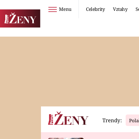
Menu
Celebrity
Vztahy
S
Seriály
Životní styl
ZOO
DIETY A HUBNUTÍ
PROSTŘENO!
CESTOVÁNÍ A
DOVOLENÁ
DUCH
ZDRAVÍ
Trendy:
Pola
Horoskopy
Video
ASTROČLÁNKY
SERIÁLY