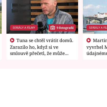
SERIÁLY A FILMY
SERIÁLY A FI
9 fotografií
Tuna se chtěl vrátit domů.
Martin Písařík jako
Zarazilo ho, když si ve
vyvrhel 
smlouvě přečetl, že může
údajnému
zemřít
je v nemil