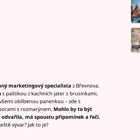
ný marketingový specialista
z Břevnova.
u
s paštikou z kachních jater s brusinkami,
šemi oblíbenou panenkou – zde s
borami s rozmarýnem.
Mohlo by to být
 odvařila, má spoustu připomínek a řečí.
ště vývar? Jak to je?