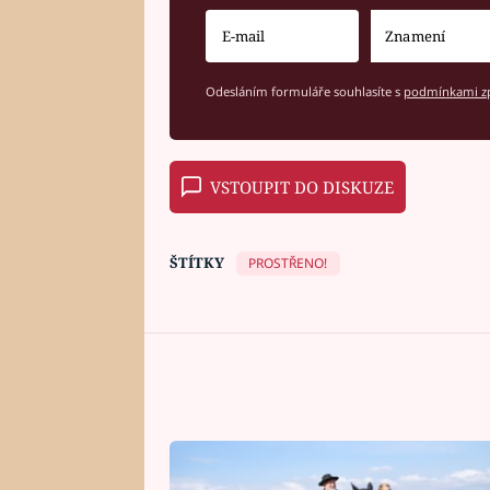
Odesláním formuláře souhlasíte s
podmínkami zp
VSTOUPIT DO DISKUZE
ŠTÍTKY
PROSTŘENO!