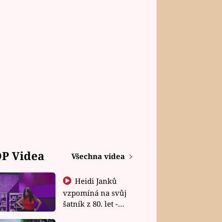
P Videa
Všechna videa
Heidi Janků
vzpomíná na svůj
šatník z 80. let -
Shopaholičky