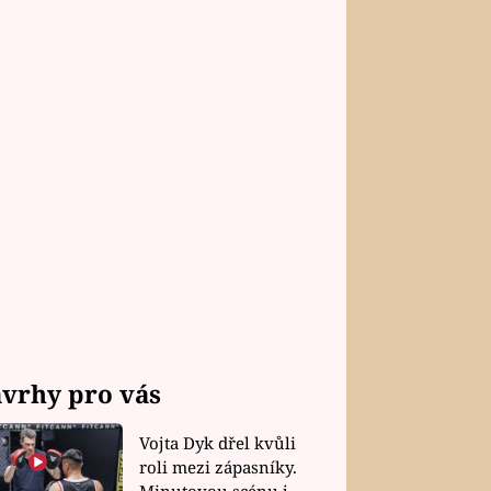
vrhy pro vás
Vojta Dyk dřel kvůli
roli mezi zápasníky.
Minutovou scénu jel