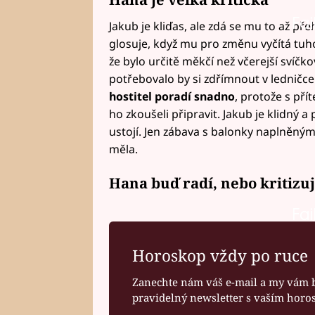
Fai
Jakub je kliďas, ale zdá se mu to až p
glosuje, když mu pro změnu vyčítá tuho
že bylo určitě měkčí než včerejší svíčk
potřebovalo by si zdřímnout v ledničce
hostitel poradí snadno
, protože s přít
ho zkoušeli připravit. Jakub je klidný 
ustojí. Jen zábava s balonky naplněnými 
měla.
Hana buď radí, nebo kritizuj
Fai
Horoskop vždy po ruce
Zanechte nám váš e-mail a my vám 
pravidelný newsletter s vaším hor