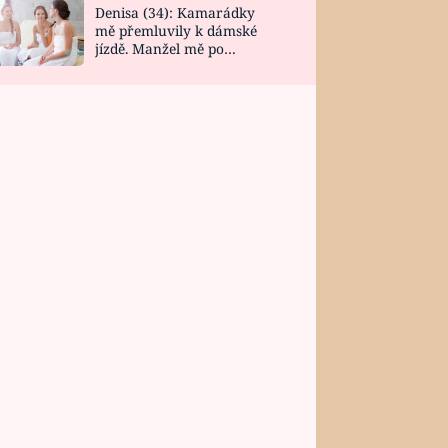
Denisa (34): Kamarádky
mě přemluvily k dámské
jízdě. Manžel mě po
návratu zaskočil