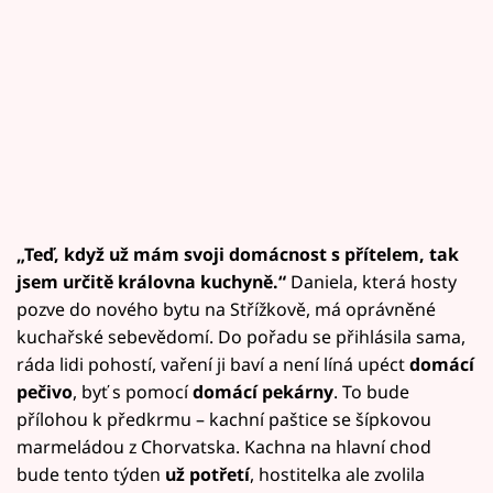
„Teď, když už mám svoji domácnost s přítelem, tak
jsem určitě královna kuchyně.“
Daniela, která hosty
pozve do nového bytu na Střížkově, má oprávněné
kuchařské sebevědomí. Do pořadu se přihlásila sama,
ráda lidi pohostí, vaření ji baví a není líná upéct
domácí
pečivo
, byť s pomocí
domácí pekárny
. To bude
přílohou k předkrmu – kachní paštice se šípkovou
marmeládou z Chorvatska. Kachna na hlavní chod
bude tento týden
už potřetí
, hostitelka ale zvolila