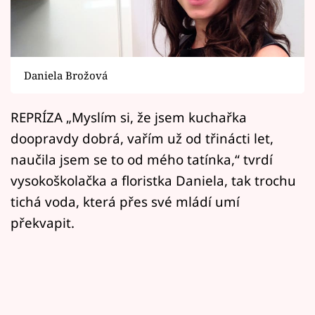
Horoskopy
Sledujte prima+
Filmový festival Karlovy Vary
Daniela Brožová
Pořady
REPRÍZA „Myslím si, že jsem kuchařka
doopravdy dobrá, vařím už od třinácti let,
Mámy sobě
naučila jsem se to od mého tatínka,“ tvrdí
vysokoškolačka a floristka Daniela, tak trochu
Přihlášení
tichá voda, která přes své mládí umí
překvapit.
Sledujte nás