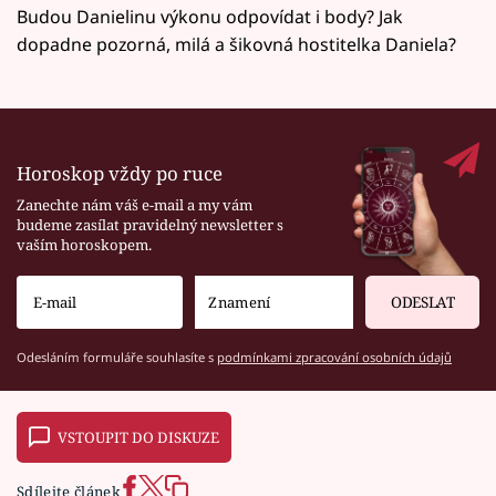
Budou Danielinu výkonu odpovídat i body? Jak
dopadne pozorná, milá a šikovná hostitelka Daniela?
Horoskop vždy po ruce
Zanechte nám váš e-mail a my vám
budeme zasílat pravidelný newsletter s
vaším horoskopem.
ODESLAT
Odesláním formuláře souhlasíte s
podmínkami zpracování osobních údajů
VSTOUPIT DO DISKUZE
Sdílejte článek