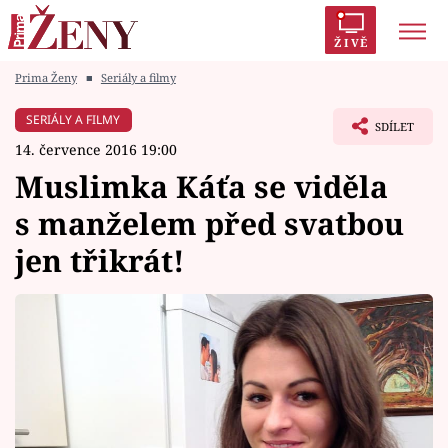
ŽIVĚ
Prima Ženy
■
Seriály a filmy
Trendy:
Polabí
Inspekce
Prostřeno!
AYTO?
SERIÁLY A FILMY
SDÍLET
Módní alarm
Zrádci
Proměny
14. července 2016 19:00
Muslimka Káťa se viděla
s manželem před svatbou
jen třikrát!
Témata
Celebrity
Vztahy
Seriály