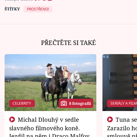
ŠTÍTKY
PROSTŘENO!
PŘEČTĚTE SI TAKÉ
CELEBRITY
SERIÁLY A FIL
8 fotografií
Michal Dlouhý v sedle
Tuna se chtěl vrátit domů.
slavného filmového koně.
Zarazilo ho
Jezdil na něm i Draco Malfoy
smlouvě př