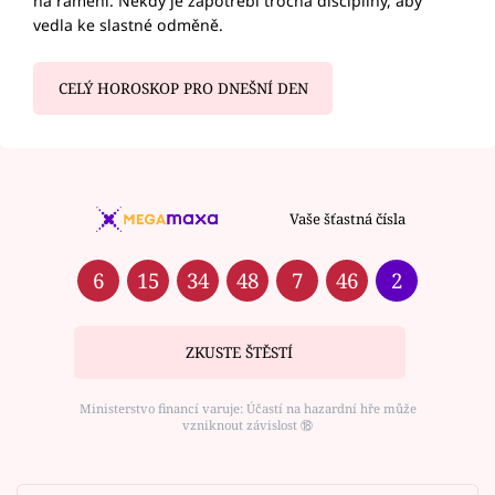
na rameni. Někdy je zapotřebí trocha disciplíny, aby
vedla ke slastné odměně.
CELÝ HOROSKOP PRO DNEŠNÍ DEN
Vaše šťastná čísla
6
15
34
48
7
46
2
ZKUSTE ŠTĚSTÍ
Ministerstvo financí varuje: Účastí na hazardní hře může
vzniknout závislost ⑱