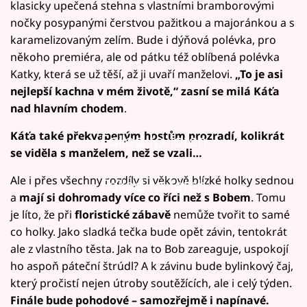
klasicky upečená stehna s vlastními bramborovými
nočky posypanými čerstvou pažitkou a majoránkou a s
karamelizovaným zelím. Bude i dýňová polévka, pro
někoho premiéra, ale od pátku též oblíbená polévka
Katky, která se už těší, až ji uvaří manželovi.
„To je asi
nejlepší kachna v mém životě,“ zasní se milá Káťa
nad hlavním chodem
.
Káťa také překvapeným hostům prozradí, kolikrát
Failed to fetch
se viděla s manželem, než se vzali…
Ale i přes všechny rozdíly si věkově blízké holky sednou
Failed to fetch
a
mají si dohromady více co říci než s Bobem
. Tomu
je líto, že při
floristické zábavě
nemůže tvořit to samé
co holky. Jako sladká tečka bude opět závin, tentokrát
ale z vlastního těsta. Jak na to Bob zareaguje, uspokojí
ho aspoň páteční štrúdl? A k závinu bude bylinkový čaj,
který pročistí nejen útroby soutěžících, ale i celý týden.
Finále bude pohodové – samozřejmě i napínavé.