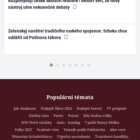
Rozpohybují české školství ředitelé? Resort věří, že nový
nástroj utne nekonečné debaty
Zelenskyj navštíví tradičního ruského spojence: Srbsko chce
oddělit od Putinova tábora
Populární témata
Jak zhubnout
Nejlepší filmy 2024
Nejlepší horory
TV program
Změna času
Partie
Počasí
Kdy budou volby
ZOO Nové začátky
Auto – katalog
7 pádů Honzy Dědka
Volby 2025
Svařené víno
Tatarák podle Pohlreicha
Aloe vera
Pěstování lichořeřišnice
Výpočet ascendentu
Tvarohové knedlíky