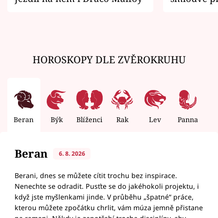
zemřít
HOROSKOPY DLE ZVĚROKRUHU
Beran
Býk
Blíženci
Rak
Lev
Panna
V
Beran
6. 8. 2026
Berani, dnes se můžete cítit trochu bez inspirace.
Nenechte se odradit. Pusťte se do jakéhokoli projektu, i
když jste myšlenkami jinde. V průběhu „špatné“ práce,
kterou můžete zpočátku chrlit, vám múza jemně přistane