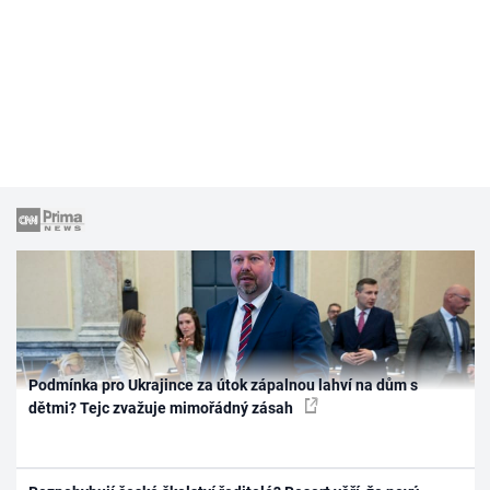
Podmínka pro Ukrajince za útok zápalnou lahví na dům s
dětmi? Tejc zvažuje mimořádný zásah