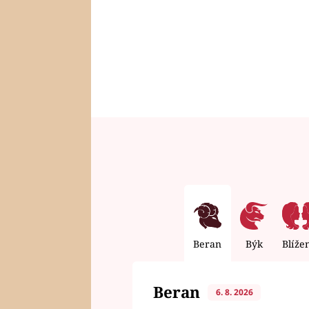
Beran
Býk
Blíže
Beran
6. 8. 2026