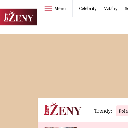
Menu
Celebrity
Vztahy
S
Seriály
Životní styl
ZOO
DIETY A HUBNUTÍ
PROSTŘENO!
CESTOVÁNÍ A
DOVOLENÁ
DUCH
ZDRAVÍ
Trendy:
Pola
Horoskopy
Video
ASTROČLÁNKY
SERIÁLY