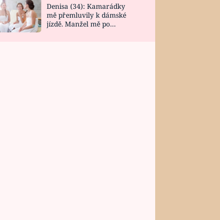
Denisa (34): Kamarádky
mě přemluvily k dámské
jízdě. Manžel mě po
návratu zaskočil