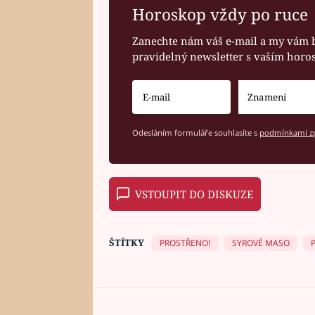
Horoskop vždy po ruce
Zanechte nám váš e-mail a my vám 
pravidelný newsletter s vaším hor
Odesláním formuláře souhlasíte s
podmínkami zp
VSTOUPIT DO DISKUZE
ŠTÍTKY
PROSTŘENO!
SYROVÉ MASO