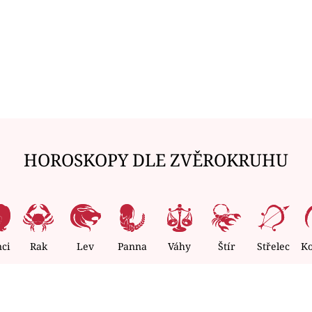
HOROSKOPY DLE ZVĚROKRUHU
nci
Rak
Lev
Panna
Váhy
Štír
Střelec
K