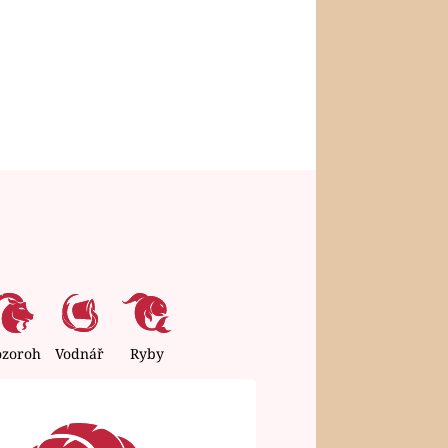
ozoroh
Vodnář
Ryby