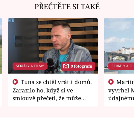
PŘEČTĚTE SI TAKÉ
SERIÁLY A FILMY
SERIÁLY A FI
9 fotografií
Tuna se chtěl vrátit domů.
Martin Písařík jako
Zarazilo ho, když si ve
vyvrhel 
smlouvě přečetl, že může
údajnému
zemřít
je v nemil