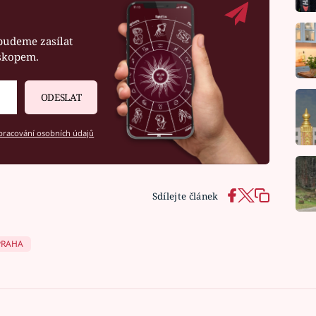
budeme zasílat
oskopem.
ODESLAT
racování osobních údajů
Sdílejte článek
PRAHA