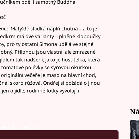
moučníkem bděl i samotný Buddha.
o!
ence Matyldě sladká náplň chutná – a to je
led to fetch
ředkrm má dvě varianty – plněné kloboučky
y, pro ty ostatní Simona udělá ve stejné
obný. Přílohou jsou vlastní, ale zmrazené
dlem tak nadšení, jako je hostitelka, která
vé tomatové polévky se syrovou okurkou
a originální večeře je maso na hlavní chod,
čná, skoro růžová, Ondřej si požádá o jinou
jen o jídle; rodinné fotky vyvolají i
Ná
led to fetch