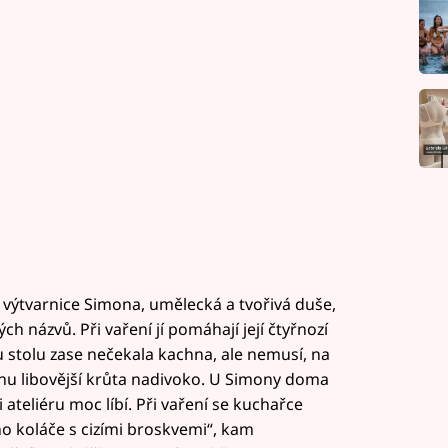
výtvarnice Simona, umělecká a tvořivá duše,
h názvů. Při vaření jí pomáhají její čtyřnozí
 u stolu zase nečekala kachna, ale nemusí, na
ěnu libovější krůta nadivoko. U Simony doma
i ateliéru moc líbí. Při vaření se kuchařce
o koláče s cizími broskvemi“, kam