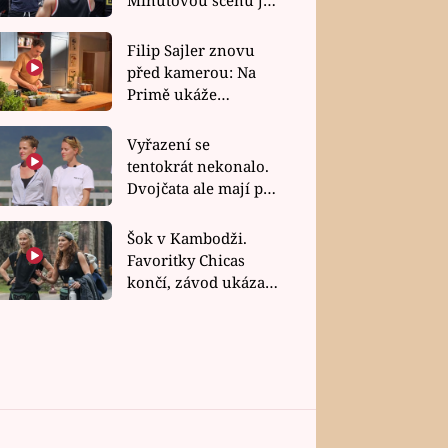
bez dubla
Filip Sajler znovu
před kamerou: Na
Primě ukáže
poctivou kuchyni i
rychlé recepty
Vyřazení se
tentokrát nekonalo.
Dvojčata ale mají po
uzavření třetí etapy
závodu nůž na krku
Šok v Kambodži.
Favoritky Chicas
končí, závod ukázal
svou nejtvrdší tvář