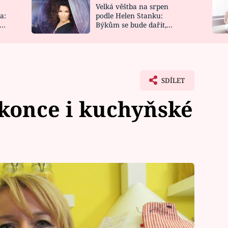
Velká věštba na srpen
NOVINKY
ZAHRADA
a:
podle Helen Stanku:
y
Býkům se bude dařit,
VIDEORECEPTY
DESIGN
Vodnáře čeká jízda
SDÍLET
okonce i kuchyňské