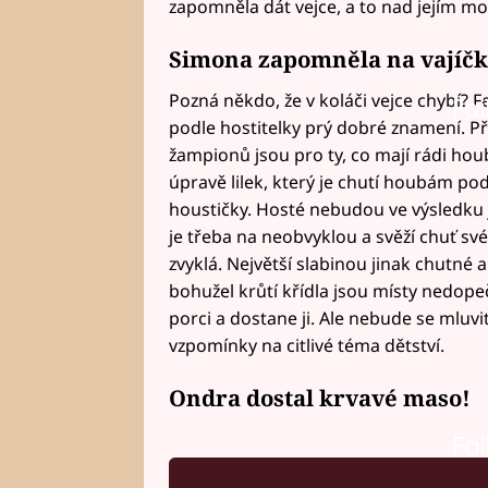
zapomněla dát vejce, a to nad jejím 
Simona zapomněla na vajíčk
Pozná někdo, že v koláči vejce chybí? F
Fai
podle hostitelky prý dobré znamení. P
žampionů jsou pro ty, co mají rádi houb
úpravě lilek, který je chutí houbám pod
houstičky. Hosté nebudou ve výsledku jí
je třeba na neobvyklou a svěží chuť s
zvyklá. Největší slabinou jinak chutné 
bohužel krůtí křídla jsou místy nedope
porci a dostane ji. Ale nebude se mluvit 
vzpomínky na citlivé téma dětství.
Ondra dostal krvavé maso!
Fai