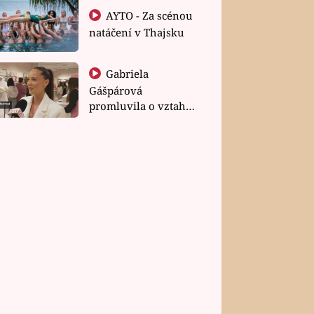
AYTO - Za scénou
natáčení v Thajsku
Gabriela
Gášpárová
promluvila o vztahu
a zakládání rodiny