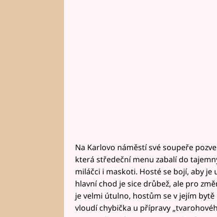
Na Karlovo náměstí své soupeře pozve 
která středeční menu zabalí do tajemnýc
miláčci i maskoti. Hosté se bojí, aby je
hlavní chod je sice drůbež, ale pro zm
je velmi útulno, hostům se v jejím bytě 
vloudí chybička u přípravy „tvarohovéh