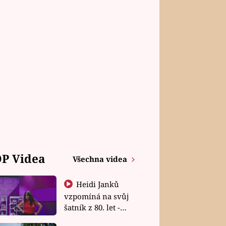
P Videa
Všechna videa
Heidi Janků
vzpomíná na svůj
šatník z 80. let -
Shopaholičky