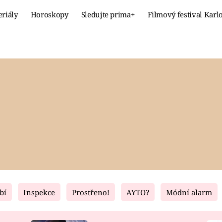
eriály
Horoskopy
Sledujte prima+
Filmový festival Karl
Celebrity
Recept
MÓDA A KRÁSA
HLAVNÍ JÍ
VZTAHY A SEX
SLADKÉ
PRIMA MAMINKA
ZDRAVÉ
bí
Inspekce
Prostřeno!
AYTO?
Módní alarm
Fresh
Living
RECEPTY
BYDLENÍ