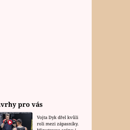
vrhy pro vás
Vojta Dyk dřel kvůli
roli mezi zápasníky.
Minutovou scénu jel