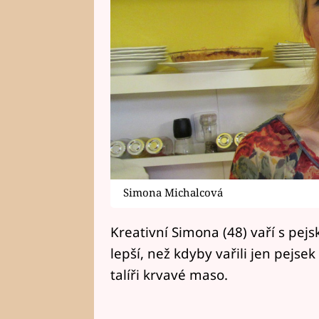
Simona Michalcová
Kreativní Simona (48) vaří s pej
lepší, než kdyby vařili jen pejse
talíři krvavé maso.