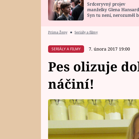
Srdceryvný projev
SNÁŘ
CELEBRITY
manželky Glena Hansard
Syn tu není, nerozuměl b
HOROSKOP NA
VAŘENÍ
tomu, vysvětlila
ROK 2023
Prima Ženy
■
Seriály a filmy
7. února 2017 19:00
SERIÁLY A FILMY
Pes olizuje d
náčiní!