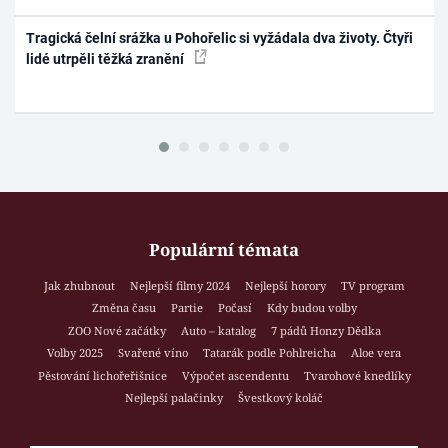
Tragická čelní srážka u Pohořelic si vyžádala dva životy. Čtyři
lidé utrpěli těžká zranění
Populární témata
Jak zhubnout
Nejlepší filmy 2024
Nejlepší horory
TV program
Změna času
Partie
Počasí
Kdy budou volby
ZOO Nové začátky
Auto – katalog
7 pádů Honzy Dědka
Volby 2025
Svařené víno
Tatarák podle Pohlreicha
Aloe vera
Pěstování lichořeřišnice
Výpočet ascendentu
Tvarohové knedlíky
Nejlepší palačinky
Švestkový koláč