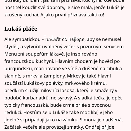
hostitel kouzlit své dobroty, je sice malá, jenže Lukáš je
zkušený kuchař. A jako první přiznává taktiku!
Lukáš pláče
Failed to fetch
Ale sympatickou – navařit co nejlépe, aby se nemusel
stydět, a vytvořit uvolněný večer s pozorným servisem.
Menu zní soupeřům lákavě, je inspirováno
francouzskou kuchyní. Hlavním chodem je hovězí po
burgundsku, marinované ve víně a dušené na cibuli a
slanině, s mrkví a žampiony. Mrkev je také hlavní
součástí Lukášovy polévky, mrkvového krému,
předkrm si užijí milovníci lososa, který je smažený v
podobě karbanátků, ne syrový. A sladká tečka je opět
typicky francouzská, bude crme brlée s ovocnou
redukcí. Hostům se u Lukáše také moc líbí, v jeho
jídelně si připadají jako na zámku, Simona je nadšená.
Začátek večeře ale provázejí zmatky. Ondřej přijde