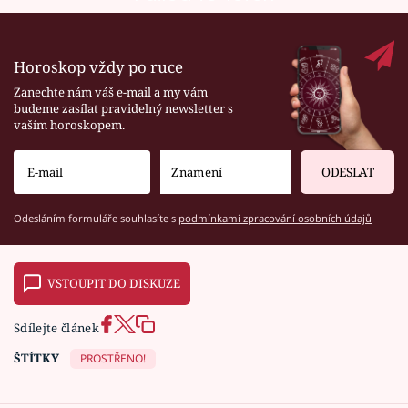
Horoskop vždy po ruce
Zanechte nám váš e-mail a my vám
budeme zasílat pravidelný newsletter s
vaším horoskopem.
ODESLAT
Odesláním formuláře souhlasíte s
podmínkami zpracování osobních údajů
VSTOUPIT DO DISKUZE
Sdílejte článek
ŠTÍTKY
PROSTŘENO!