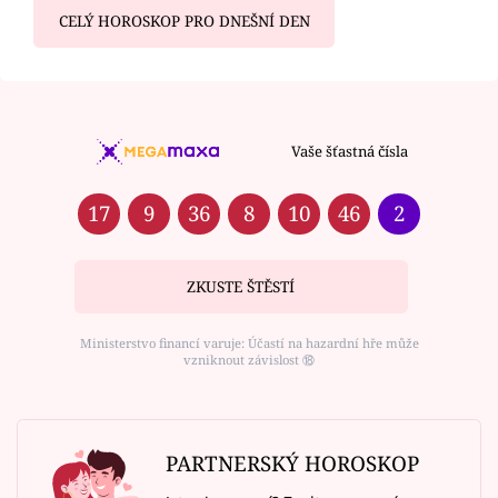
CELÝ HOROSKOP PRO DNEŠNÍ DEN
Vaše šťastná čísla
17
9
36
8
10
46
2
ZKUSTE ŠTĚSTÍ
Ministerstvo financí varuje: Účastí na hazardní hře může
vzniknout závislost ⑱
PARTNERSKÝ HOROSKOP