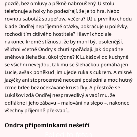
pozdě, bez omluvy a pěkně nabroušený. U stolu
telefonuje a holky ho podezírají, že je to hra. Nebo
rovnou sabotáž soupeřova večera? Už u prvního chodu
klade Ondřej nepříjemné otázky, pokračuje u polévky,
rozhodí tím citlivého hostitele? Hlavní chod ale
nakonec kromě stížnosti, že by mohl být osolenější,
všichni včetně Ondry s chutí spořádají. Jak dopadne
sněhová šlehačka, úkol týdne? K Lukášovi do kuchyně
se všichni nevejdou, tak mu se šlehačkou pomáhá jen
Lucie, avšak poněkud jim ujede ruka s cukrem. A mlsné
jazýčky ani stoprocentně neocení poslední a moc hutný
crme brlée bez očekávané krustičky. A přestože se
Lukášovi zdá Ondřej nespravedlivý a vadí mu, že
odflákne i jeho zábavu – malování na slepo –, nakonec
všechny příjemně překvapí…
Ondra připomínkami nešetří
Failed to fetch