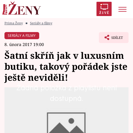
ŽIVĚ
Prima Ženy
■
Seriály a filmy
Trendy:
Polabí
Inspekce
Prostřeno!
AYTO?
SERIÁLY A FILMY
SDÍLET
Módní alarm
Zrádci
Proměny
8. února 2017 19:00
Šatní skříň jak v luxusním
butiku, takový pořádek jste
ještě neviděli!
Témata
Žádná položka z playlistu není
Celebrity
Lukáš (23) si při vaření nejprve zpívá, ale
dostupná.
Vztahy
nakonec si i popláče, Ondřej se ho totiž
několikrát necitlivě dotkne.
Seriály