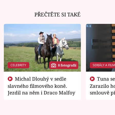
PŘEČTĚTE SI TAKÉ
CELEBRITY
SERIÁLY A FIL
8 fotografií
Michal Dlouhý v sedle
Tuna se chtěl vrátit domů.
slavného filmového koně.
Zarazilo ho
Jezdil na něm i Draco Malfoy
smlouvě př
zemřít