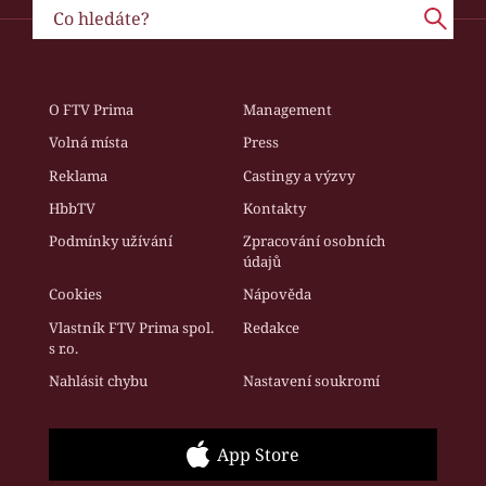
O FTV Prima
Management
Volná místa
Press
Reklama
Castingy a výzvy
HbbTV
Kontakty
Podmínky užívání
Zpracování osobních
údajů
Cookies
Nápověda
Vlastník FTV Prima spol.
Redakce
s r.o.
Nahlásit chybu
Nastavení soukromí
App Store