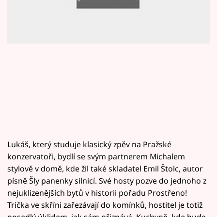
Horoskopy
Sledujte prima+
Filmový festival Karlovy Vary
Pořady
Mámy sobě
Přihlášení
Lukáš, který studuje klasický zpěv na Pražské
konzervatoři, bydlí se svým partnerem Michalem
Sledujte nás
stylově v domě, kde žil také skladatel Emil Štolc, autor
písně Šly panenky silnicí. Své hosty pozve do jednoho z
nejuklizenějších bytů v historii pořadu Prostřeno!
Trička ve skříni zařezávají do komínků, hostitel je totiž
posedlý úklidem, jak sám přiznává. Kuchyně, kde bude