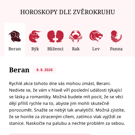
HOROSKOPY DLE ZVĚROKRUHU
Beran
Býk
Blíženci
Rak
Lev
Panna
V
Beran
8. 8. 2026
Rychlé akce tohoto dne vás mohou zmást, Berani.
Nedivte se, že vám v hlavě víří poslední události týkající
se lásky a romantiky. Možná budete mít pocit, že se věci
dějí příliš rychle na to, abyste jim mohli skutečně
porozumět. Snažte se nebýt tak analytičtí. Možná zjistíte,
že se honíte za ztraceným cílem, zatímco vlak vyjíždí ze
stanice. Naskočte na palubu a nechte problém za sebou.