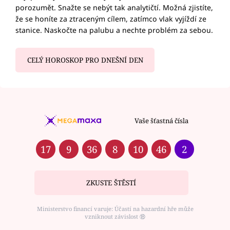
porozumět. Snažte se nebýt tak analytičtí. Možná zjistíte,
že se honíte za ztraceným cílem, zatímco vlak vyjíždí ze
stanice. Naskočte na palubu a nechte problém za sebou.
CELÝ HOROSKOP PRO DNEŠNÍ DEN
Vaše šťastná čísla
17
9
36
8
10
46
2
ZKUSTE ŠTĚSTÍ
Ministerstvo financí varuje: Účastí na hazardní hře může
vzniknout závislost ⑱