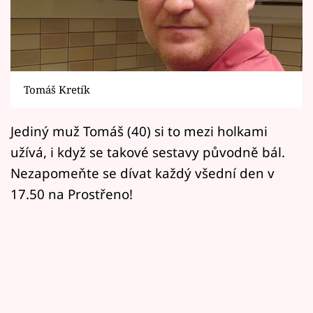
Horoskopy
Sledujte prima+
Filmový festival Karlovy Vary
Tomáš Kretík
Pořady
Jediný muž Tomáš (40) si to mezi holkami
Mámy sobě
užívá, i když se takové sestavy původně bál.
Nezapomeňte se dívat každý všední den v
Přihlášení
17.50 na Prostřeno!
Sledujte nás