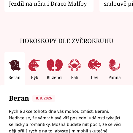
Jezdil na něm i Draco Malfoy
smlouvě př
zemřít
HOROSKOPY DLE ZVĚROKRUHU
Beran
Býk
Blíženci
Rak
Lev
Panna
V
Beran
8. 8. 2026
Rychlé akce tohoto dne vás mohou zmást, Berani.
Nedivte se, že vám v hlavě víří poslední události týkající
se lásky a romantiky. Možná budete mít pocit, že se věci
dějí příliš rychle na to, abyste jim mohli skutečně