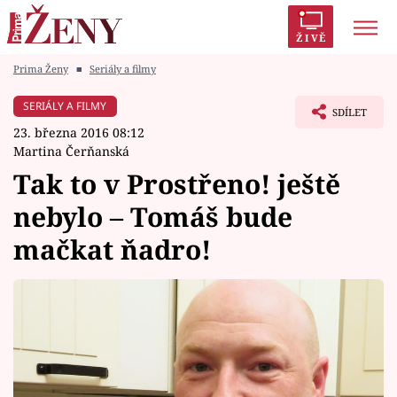
ŽIVĚ
Prima Ženy
■
Seriály a filmy
Trendy:
Polabí
Inspekce
Prostřeno!
AYTO?
SERIÁLY A FILMY
SDÍLET
Módní alarm
Zrádci
Proměny
23. března 2016 08:12
Martina Čerňanská
Tak to v Prostřeno! ještě
nebylo – Tomáš bude
Témata
mačkat ňadro!
Celebrity
Vztahy
Seriály