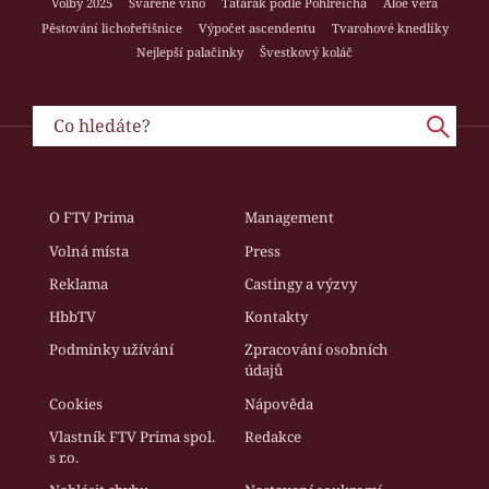
Volby 2025
Svařené víno
Tatarák podle Pohlreicha
Aloe vera
Pěstování lichořeřišnice
Výpočet ascendentu
Tvarohové knedlíky
Nejlepší palačinky
Švestkový koláč
O FTV Prima
Management
Volná místa
Press
Reklama
Castingy a výzvy
HbbTV
Kontakty
Podmínky užívání
Zpracování osobních
údajů
Cookies
Nápověda
Vlastník FTV Prima spol.
Redakce
s r.o.