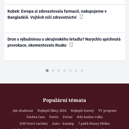
Kubek: Evropa si zdevastovala farmacii, nakupujeme v
Bangladéši. Vojtěch ničí zdravotnictví
Dron s výbušninou u ukrajinského letadla? Narychlo spíchnutá
provokace, okomentovalo Rusko
Populární témata
Jak zhubnout
Nejlepší filmy 2024
Nejlepší horory
TV program
Změna času
Partie
Počasí
Kdy budou volby
ZOO Nové začátky
Auto – katalog
7 pádů Honzy Dědka