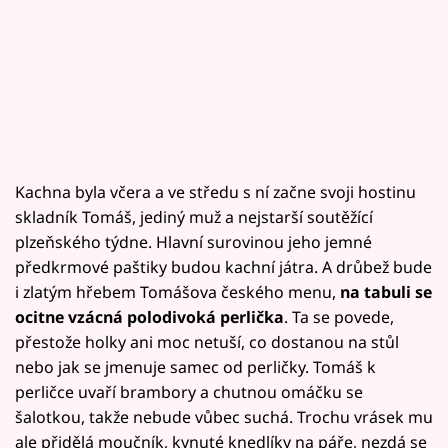
Kachna byla včera a ve středu s ní začne svoji hostinu
skladník Tomáš, jediný muž a nejstarší soutěžící
plzeňského týdne. Hlavní surovinou jeho jemné
předkrmové paštiky budou kachní játra. A drůbež bude
i zlatým hřebem Tomášova českého menu,
na tabuli se
ocitne vzácná polodivoká perlička
. Ta se povede,
přestože holky ani moc netuší, co dostanou na stůl
nebo jak se jmenuje samec od perličky. Tomáš k
perličce uvaří brambory a chutnou omáčku se
šalotkou, takže nebude vůbec suchá. Trochu vrásek mu
ale přidělá moučník, kynuté knedlíky na páře, nezdá se