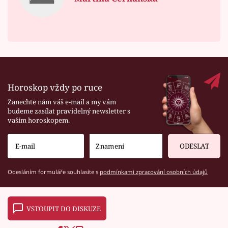
Horoskop vždy po ruce
Zanechte nám váš e-mail a my vám
budeme zasílat pravidelný newsletter s
vaším horoskopem.
ODESLAT
Odesláním formuláře souhlasíte s
podmínkami zpracování osobních údajů
VSTOUPIT DO DISKUZE