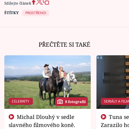
Sdílejte článek
ŠTÍTKY
PROSTŘENO!
PŘEČTĚTE SI TAKÉ
CELEBRITY
SERIÁLY A FIL
8 fotografií
Michal Dlouhý v sedle
Tuna se chtěl vrátit domů.
slavného filmového koně.
Zarazilo ho