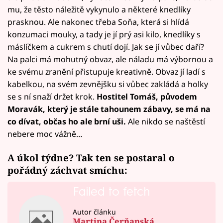
mu, že těsto náležitě vykynulo a některé knedlíky
prasknou. Ale nakonec třeba Soňa, která si hlídá
konzumaci mouky, a tady je jí prý asi kilo, knedlíky s
máslíčkem a cukrem s chutí dojí. Jak se jí vůbec daří?
Na palci má mohutný obvaz, ale náladu má výbornou a
ke svému zranění přistupuje kreativně. Obvaz jí ladí s
kabelkou, na svém zevnějšku si vůbec zakládá a holky
se s ní snaží držet krok.
Hostitel Tomáš, původem
Moravák, který je stále tahounem zábavy, se má na
co dívat, občas ho ale brní uši.
Ale nikdo se naštěstí
nebere moc vážně…
A úkol týdne? Tak ten se postaral o
pořádný záchvat smíchu:
Failed to fetch
Autor článku
Martina Čerňanská