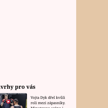
vrhy pro vás
Vojta Dyk dřel kvůli
roli mezi zápasníky.
Minutovou scénu jel