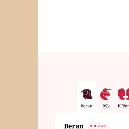
Beran
Býk
Blíže
Beran
9. 8. 2026