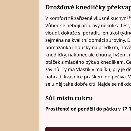
Drožďové knedlíčky překvap
V komfortně zařízené vkusné kuchyni ho
Fai
Vůbec se nebojí přípravy několika těst,
vloudí, dokáže si poradit. Jen úkol týdn
zejména na kvalitní domácí suroviny. D
pomazánka i housky na předkrm, hově
knedlíčky, nakonec ale chutnají všem, 
ptáček z mladého býka s knedlíkem. Ce
závinů! Ty má Vlastík v malíku, prý je d
nahradí kvasnice práškem do pečiva. V
se u něj také dobře cítí. Najde se někdo
Sůl místo cukru
Prostřeno! od pondělí do pátku v 17.
Fai