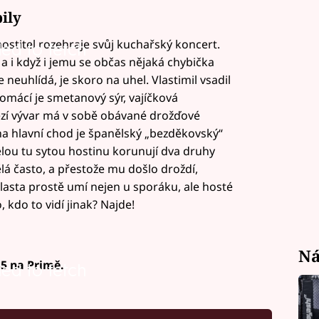
ily
stitel rozehraje svůj kuchařský koncert.
led to fetch
 a i když i jemu se občas nějaká chybička
e neuhlídá, je skoro na uhel. Vlastimil vsadil
omácí je smetanový sýr, vajíčková
zí vývar má v sobě obávané drožďové
na hlavní chod je španělský „bezděkovský“
lou tu sytou hostinu korunují dva druhy
ělá často, a přestože mu došlo droždí,
lasta prostě umí nejen u sporáku, ale hosté
, kdo to vidí jinak? Najde!
Ná
35 na Primě.
led to fetch