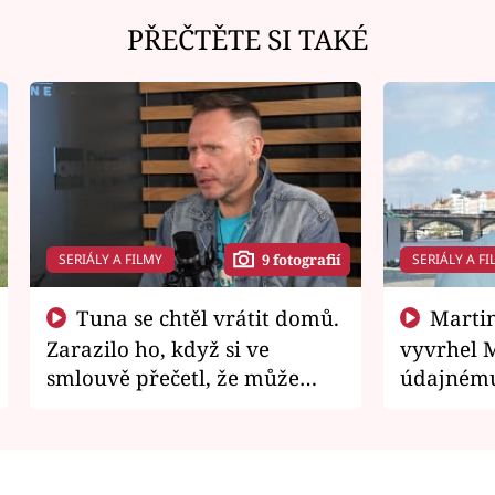
PŘEČTĚTE SI TAKÉ
SERIÁLY A FILMY
SERIÁLY A FI
9 fotografií
Tuna se chtěl vrátit domů.
Martin Písařík jako
Zarazilo ho, když si ve
vyvrhel 
smlouvě přečetl, že může
údajnému
zemřít
je v nemil