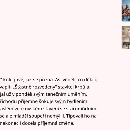
kolegové, jak se přizná. Asi věděli, co dělají,
vapit. „Šťastně rozvedený“ stavitel krbů a
jal už v pondělí svým tanečním uměním,
 příchodu příjemně šokuje svým bydlením.
 zašlém venkovském stavení se staromódním
 se ale mladší soupeři nemýlili. Tipovali ho na
a nakonec i docela příjemná změna.