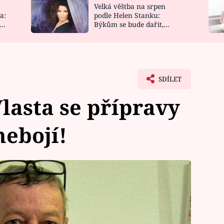
Velká věštba na srpen
NOVINKY
ZAHRADA
a:
podle Helen Stanku:
y
Býkům se bude dařit,
VIDEORECEPTY
DESIGN
Vodnáře čeká jízda
SDÍLET
Vlasta se přípravy
nebojí!