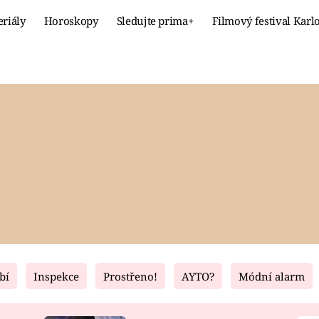
eriály
Horoskopy
Sledujte prima+
Filmový festival Karl
Celebrity
Recept
MÓDA A KRÁSA
HLAVNÍ JÍ
VZTAHY A SEX
SLADKÉ
PRIMA MAMINKA
ZDRAVÉ
bí
Inspekce
Prostřeno!
AYTO?
Módní alarm
Fresh
Living
RECEPTY
BYDLENÍ