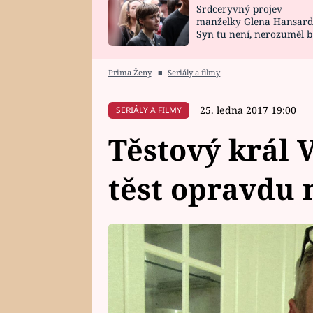
Srdceryvný projev
SNÁŘ
CELEBRITY
manželky Glena Hansard
Syn tu není, nerozuměl b
HOROSKOP NA
VAŘENÍ
tomu, vysvětlila
ROK 2023
Prima Ženy
■
Seriály a filmy
25. ledna 2017 19:00
SERIÁLY A FILMY
Těstový král 
těst opravdu 