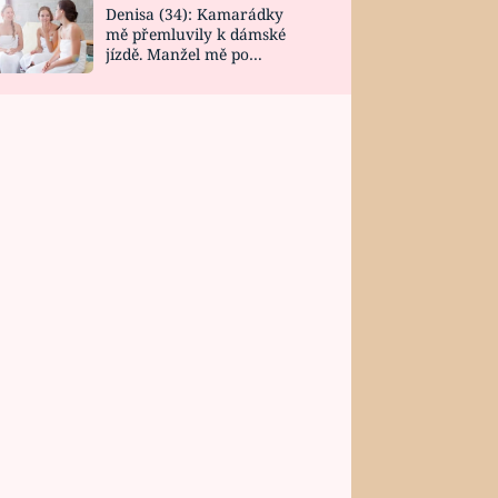
Denisa (34): Kamarádky
mě přemluvily k dámské
jízdě. Manžel mě po
návratu zaskočil