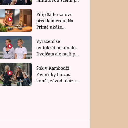
bez dubla
Filip Sajler znovu
před kamerou: Na
Primě ukáže
poctivou kuchyni i
rychlé recepty
Vyřazení se
tentokrát nekonalo.
Dvojčata ale mají po
uzavření třetí etapy
závodu nůž na krku
Šok v Kambodži.
Favoritky Chicas
končí, závod ukázal
svou nejtvrdší tvář