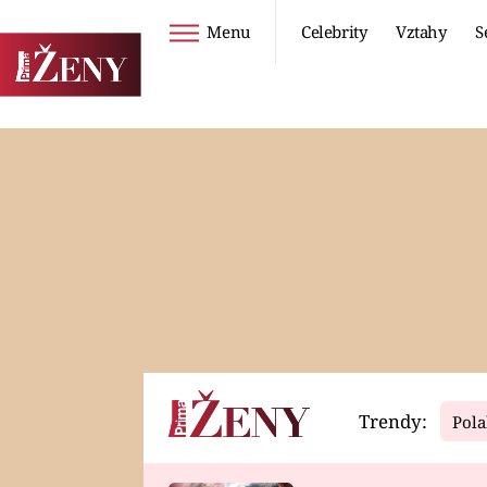
Menu
Celebrity
Vztahy
S
Seriály
Životní styl
ZOO
DIETY A HUBNUTÍ
PROSTŘENO!
CESTOVÁNÍ A
DOVOLENÁ
DUCH
ZDRAVÍ
Trendy:
Pola
Horoskopy
Video
ASTROČLÁNKY
SERIÁLY