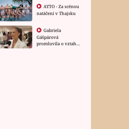
AYTO - Za scénou
natáčení v Thajsku
Gabriela
Gášpárová
promluvila o vztahu
a zakládání rodiny