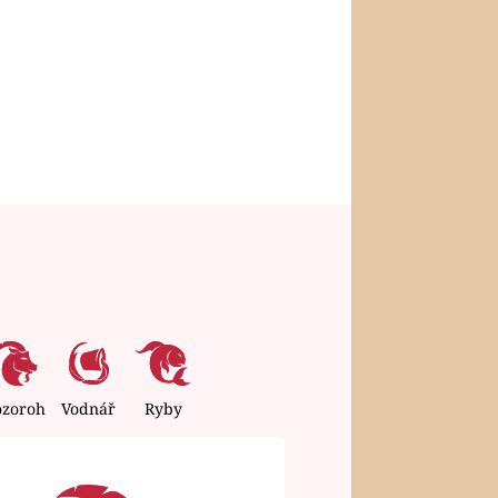
ozoroh
Vodnář
Ryby