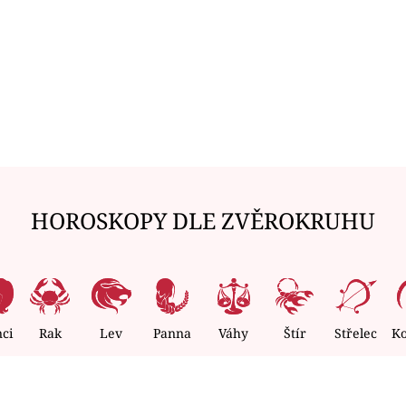
HOROSKOPY DLE ZVĚROKRUHU
nci
Rak
Lev
Panna
Váhy
Štír
Střelec
K