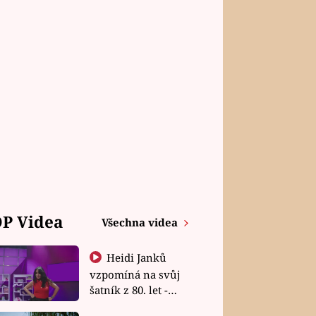
P Videa
Všechna videa
Heidi Janků
vzpomíná na svůj
šatník z 80. let -
Shopaholičky