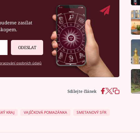
budeme zasílat
oskopem.
ODESLAT
racování osobních údajů
Sdílejte článek
KÝ KRAJ
VAJÍČKOVÁ POMAZÁNKA
SMETANOVÝ SÝR