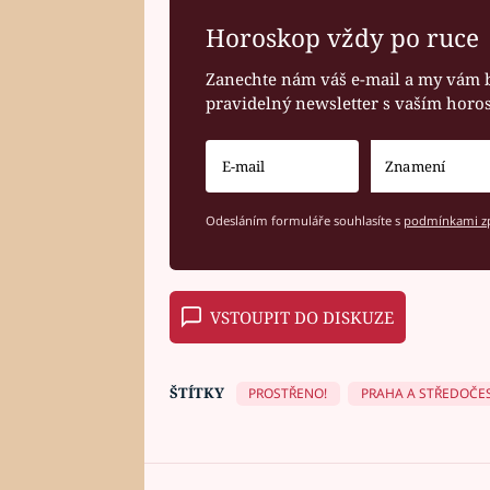
Horoskop vždy po ruce
Zanechte nám váš e-mail a my vám 
pravidelný newsletter s vaším hor
Odesláním formuláře souhlasíte s
podmínkami zp
VSTOUPIT DO DISKUZE
ŠTÍTKY
PROSTŘENO!
PRAHA A STŘEDOČES