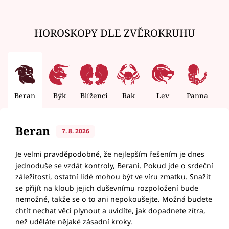
HOROSKOPY DLE ZVĚROKRUHU
Beran
Býk
Blíženci
Rak
Lev
Panna
V
Beran
7. 8. 2026
Je velmi pravděpodobné, že nejlepším řešením je dnes
jednoduše se vzdát kontroly, Berani. Pokud jde o srdeční
záležitosti, ostatní lidé mohou být ve víru zmatku. Snažit
se přijít na kloub jejich duševnímu rozpoložení bude
nemožné, takže se o to ani nepokoušejte. Možná budete
chtít nechat věci plynout a uvidíte, jak dopadnete zítra,
než uděláte nějaké zásadní kroky.