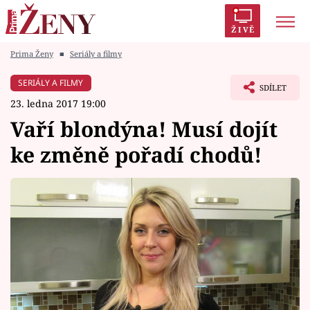
ŽIVĚ
Prima Ženy
■
Seriály a filmy
Trendy:
Polabí
Inspekce
Prostřeno!
AYTO?
SERIÁLY A FILMY
SDÍLET
Módní alarm
Zrádci
Proměny
23. ledna 2017 19:00
Vaří blondýna! Musí dojít
ke změně pořadí chodů!
Témata
Celebrity
Vztahy
Seriály