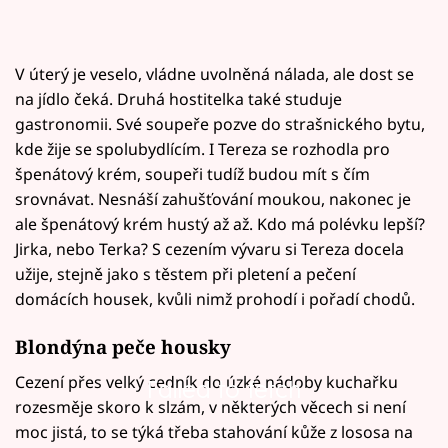
V úterý je veselo, vládne uvolněná nálada, ale dost se
na jídlo čeká. Druhá hostitelka také studuje
gastronomii. Své soupeře pozve do strašnického bytu,
kde žije se spolubydlícím. I Tereza se rozhodla pro
špenátový krém, soupeři tudíž budou mít s čím
srovnávat. Nesnáší zahušťování moukou, nakonec je
ale špenátový krém hustý až až. Kdo má polévku lepší?
Jirka, nebo Terka? S cezením vývaru si Tereza docela
užije, stejně jako s těstem při pletení a pečení
domácích housek, kvůli nimž prohodí i pořadí chodů.
Blondýna peče housky
Cezení přes velký cedník do úzké nádoby kuchařku
Failed to fetch
rozesměje skoro k slzám, v některých věcech si není
moc jistá, to se týká třeba stahování kůže z lososa na