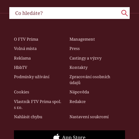
O FTV Prima
Management
Volná místa
Press
Reklama
Castingy a výzvy
HbbTV
Kontakty
Podmínky užívání
Zpracování osobních
údajů
Cookies
Nápověda
Vlastník FTV Prima spol.
Redakce
s r.o.
Nahlásit chybu
Nastavení soukromí
App Store