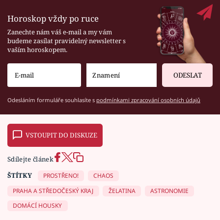
Horoskop vždy po ruce
Zanechte nám váš e-mail a my vám
budeme zasílat pravidelný newsletter s
vaším horoskopem.
ODESLAT
Odesláním formuláře souhlasíte s
podmínkami zpracování osobních údajů
VSTOUPIT DO DISKUZE
Sdílejte článek
ŠTÍTKY
PROSTŘENO!
CHAOS
PRAHA A STŘEDOČESKÝ KRAJ
ŽELATINA
ASTRONOMIE
DOMÁCÍ HOUSKY