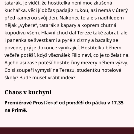
tatarák. Je vidět, že hostitelka není moc zkušená
kuchařka, věci jí občas padají z rukou, asi nemá v úterý
před kamerou svůj den. Nakonec to ale s nadhledem
nějak „vybere“, tatarák s kapary a koprem chutná
kupodivu všem. Hlavní chod dal Tereze také zabrat, ale
i panenka se švestkami a pyré s cizrny a bazalky se
povede, prý je dokonce vynikající. Hostitelku během
večeře potěší, když všeználek Filip neví, co je to želatina.
A jeho asi zase potěší hostitelčiny mezery během výzvy.
Co si soupeři vymyslí na Terezu, studentku hotelové
školy? Bude muset vrátit index?
Chaos v kuchyni
Premiérové Prostřeno! od pondělí do pátku v 17.35
Failed to fetch
na Primě.