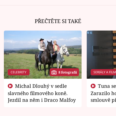
PŘEČTĚTE SI TAKÉ
CELEBRITY
SERIÁLY A FIL
8 fotografií
Michal Dlouhý v sedle
Tuna se chtěl vrátit domů.
slavného filmového koně.
Zarazilo ho
Jezdil na něm i Draco Malfoy
smlouvě př
zemřít