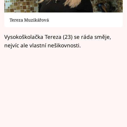
Horoskopy
Sledujte prima+
Tereza Muzikářová
Filmový festival Karlovy Vary
Vysokoškolačka Tereza (23) se ráda směje,
Pořady
nejvíc ale vlastní nešikovnosti.
Mámy sobě
Přihlášení
Sledujte nás