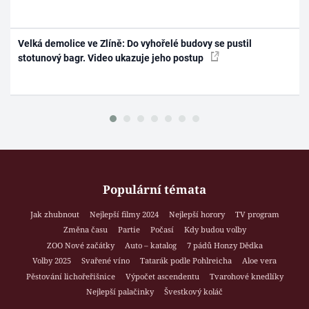
Velká demolice ve Zlíně: Do vyhořelé budovy se pustil
stotunový bagr. Video ukazuje jeho postup
Populární témata
Jak zhubnout
Nejlepší filmy 2024
Nejlepší horory
TV program
Změna času
Partie
Počasí
Kdy budou volby
ZOO Nové začátky
Auto – katalog
7 pádů Honzy Dědka
Volby 2025
Svařené víno
Tatarák podle Pohlreicha
Aloe vera
Pěstování lichořeřišnice
Výpočet ascendentu
Tvarohové knedlíky
Nejlepší palačinky
Švestkový koláč