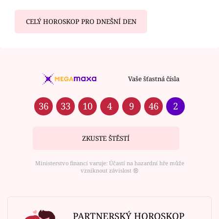
CELÝ HOROSKOP PRO DNEŠNÍ DEN
Vaše šťastná čísla
36
33
10
4
9
46
2
ZKUSTE ŠTĚSTÍ
Ministerstvo financí varuje: Účastí na hazardní hře může
vzniknout závislost ⑱
PARTNERSKÝ HOROSKOP