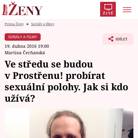
ŽIVĚ
Prima Ženy
■
Seriály a filmy
Trendy:
Polabí
Inspekce
Prostřeno!
AYTO?
SERIÁLY A FILMY
SDÍLET
Módní alarm
Zrádci
Proměny
19. dubna 2016 19:00
Martina Čerňanská
Ve středu se budou
v Prostřenu! probírat
Témata
sexuální polohy. Jak si kdo
Celebrity
užívá?
Vztahy
Seriály