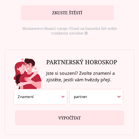
ZKUSTE ŠTĚSTÍ
Ministerstvo financí varuje: Účastí na hazardní hře může
vzniknout závislost ⑱
PARTNERSKÝ HOROSKOP
Jste si souzení? Zvolte znamení a
zjistěte, jestli vám hvězdy přejí.
VYPOČÍTAT