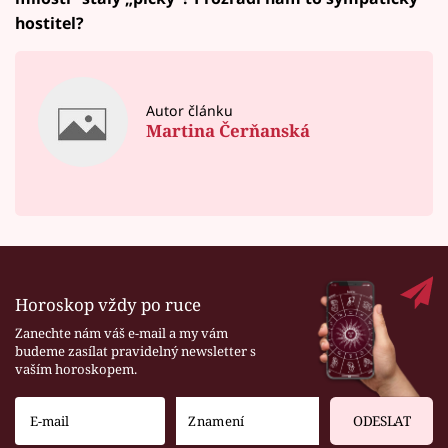
hostitel?
Autor článku
Martina Čerňanská
Horoskop vždy po ruce
Zanechte nám váš e-mail a my vám
budeme zasílat pravidelný newsletter s
vaším horoskopem.
ODESLAT