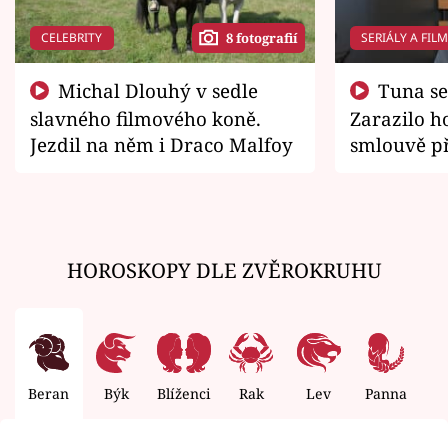
CELEBRITY
SERIÁLY A FIL
8 fotografií
Michal Dlouhý v sedle
Tuna se chtěl vrátit domů.
slavného filmového koně.
Zarazilo ho
Jezdil na něm i Draco Malfoy
smlouvě př
zemřít
HOROSKOPY DLE ZVĚROKRUHU
Beran
Býk
Blíženci
Rak
Lev
Panna
V