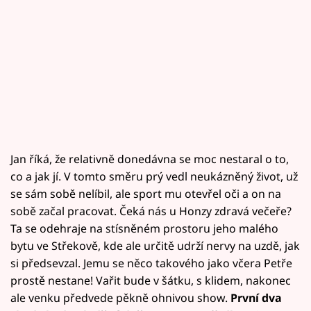
Jan říká, že relativně donedávna se moc nestaral o to,
co a jak jí. V tomto směru prý vedl neukázněný život, už
se sám sobě nelíbil, ale sport mu otevřel oči a on na
sobě začal pracovat. Čeká nás u Honzy zdravá večeře?
Ta se odehraje na stísněném prostoru jeho malého
bytu ve Střekově, kde ale určitě udrží nervy na uzdě, jak
si předsevzal. Jemu se něco takového jako včera Petře
prostě nestane! Vařit bude v šátku, s klidem, nakonec
ale venku předvede pěkně ohnivou show.
První dva