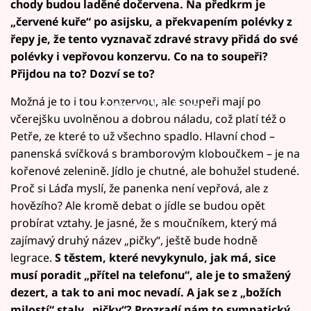
chody budou laděné dočervena. Na předkrm je
„červené kuře“ po asijsku, a překvapením polévky z
řepy je, že tento vyznavač zdravé stravy přidá do své
polévky i vepřovou konzervu. Co na to soupeři?
Přijdou na to? Dozví se to?
Možná je to i tou konzervou, ale soupeři mají po
Failed to fetch
včerejšku uvolněnou a dobrou náladu, což platí též o
Petře, ze které to už všechno spadlo. Hlavní chod –
panenská svíčková s bramborovým kloboučkem – je na
kořenové zelenině. Jídlo je chutné, ale bohužel studené.
Proč si Láďa myslí, že panenka není vepřová, ale z
hovězího? Ale kromě debat o jídle se budou opět
probírat vztahy. Je jasné, že s moučníkem, který má
zajímavý druhý název „pičky“, ještě bude hodně
legrace.
S těstem, které nevykynulo, jak má, sice
musí poradit „přítel na telefonu“, ale je to smažený
dezert, a tak to ani moc nevadí. A jak se z „božích
milostí“ staly „pičky“? Prozradí nám to sympatický