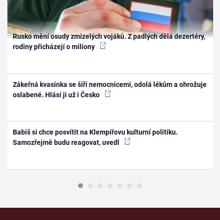
Rusko mění osudy zmizelých vojáků. Z padlých dělá dezertéry,
rodiny přicházejí o miliony
Zákeřná kvasinka se šíří nemocnicemi, odolá lékům a ohrožuje
oslabené. Hlásí ji už i Česko
Babiš si chce posvítit na Klempířovu kulturní politiku.
Samozřejmě budu reagovat, uvedl