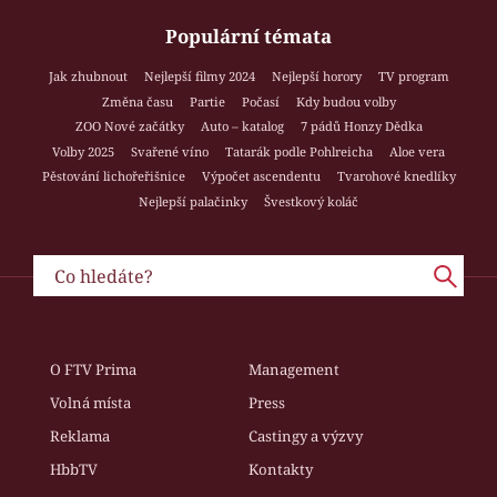
Populární témata
Jak zhubnout
Nejlepší filmy 2024
Nejlepší horory
TV program
Změna času
Partie
Počasí
Kdy budou volby
ZOO Nové začátky
Auto – katalog
7 pádů Honzy Dědka
Volby 2025
Svařené víno
Tatarák podle Pohlreicha
Aloe vera
Pěstování lichořeřišnice
Výpočet ascendentu
Tvarohové knedlíky
Nejlepší palačinky
Švestkový koláč
O FTV Prima
Management
Volná místa
Press
Reklama
Castingy a výzvy
HbbTV
Kontakty