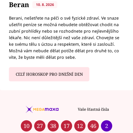
Beran
10. 8. 2026
Berani, nešetřete na péči o své fyzické zdraví. Ve snaze
ušetřit peníze se možná nebudete obtěžovat chodit na
zubní prohlídky nebo se rozhodnete pro nejlevnějšího
lékaře. Nic není důležitější než vaše zdraví. Chovejte se
ke svému tělu s úctou a respektem, které si zaslouží.
Možná vám nebude dělat potíže dělat pro druhé to, co
víte, že byste měli dělat pro sebe.
CELÝ HOROSKOP PRO DNEŠNÍ DEN
Vaše šťastná čísla
10
27
38
17
12
46
2