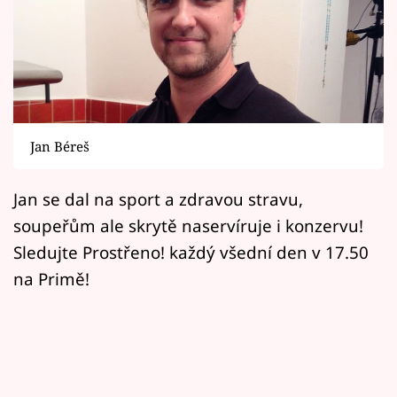
Horoskopy
Sledujte prima+
Filmový festival Karlovy Vary
Pořady
Jan Béreš
Mámy sobě
Jan se dal na sport a zdravou stravu,
soupeřům ale skrytě naservíruje i konzervu!
Přihlášení
Sledujte Prostřeno! každý všední den v 17.50
na Primě!
Sledujte nás