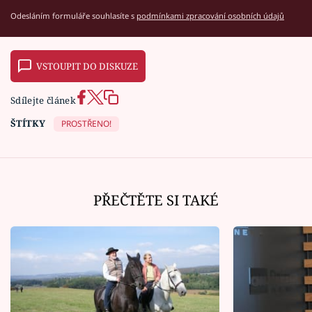
Odesláním formuláře souhlasíte s
podmínkami zpracování osobních údajů
VSTOUPIT DO DISKUZE
Sdílejte článek
ŠTÍTKY
PROSTŘENO!
PŘEČTĚTE SI TAKÉ