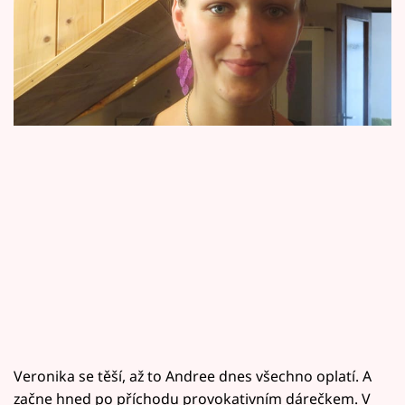
Horoskopy
zaútočit. Dívejte se ve čtvrtek od 17.50 na
Sledujte prima+
Primě na Prostřeno!
Filmový festival Karlovy Vary
Pořady
Mámy sobě
Přihlášení
Sledujte nás
Veronika se těší, až to Andree dnes všechno oplatí. A
začne hned po příchodu provokativním dárečkem. V