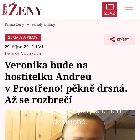
ŽIVĚ
Prima Ženy
■
Seriály a filmy
Trendy:
Polabí
Inspekce
Prostřeno!
AYTO?
SERIÁLY A FILMY
SDÍLET
Módní alarm
Zrádci
Proměny
29. října 2015 13:11
Denisa Nováková
Veronika bude na
hostitelku Andreu
Témata
v Prostřeno! pěkně drsná.
Celebrity
Až se rozbrečí
Žádná položka z playlistu není
Vztahy
K mladé mamince Andree (19) dorazí Veronika
dostupná.
Seriály
s bojovnou náladou a hostitelka se zhroutí.
Veronika totiž dokáže pěkně nepříjemně