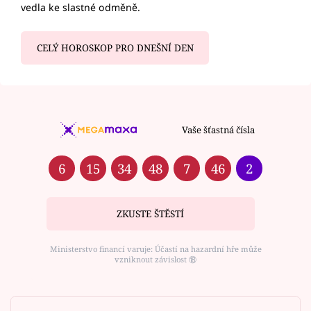
vedla ke slastné odměně.
CELÝ HOROSKOP PRO DNEŠNÍ DEN
Vaše šťastná čísla
6
15
34
48
7
46
2
ZKUSTE ŠTĚSTÍ
Ministerstvo financí varuje: Účastí na hazardní hře může
vzniknout závislost ⑱