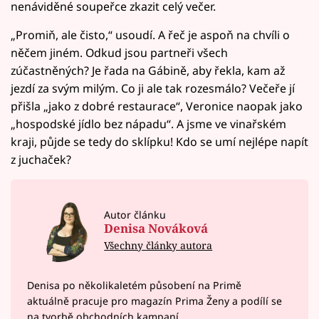
nenáviděné soupeřce zkazit celý večer.
„Promiň, ale čisto,“ usoudí. A řeč je aspoň na chvíli o
něčem jiném. Odkud jsou partneři všech
zúčastněných? Je řada na Gábině, aby řekla, kam až
jezdí za svým milým. Co ji ale tak rozesmálo? Večeře jí
přišla „jako z dobré restaurace“, Veronice naopak jako
„hospodské jídlo bez nápadu“. A jsme ve vinařském
kraji, půjde se tedy do sklípku! Kdo se umí nejlépe napít
z juchaček?
Autor článku
Denisa Nováková
Všechny články autora
Denisa po několikaletém působení na Primě
aktuálně pracuje pro magazín Prima Ženy a podílí se
na tvorbě obchodních kampaní.