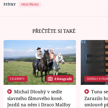
ŠTÍTKY
PROSTŘENO!
PŘEČTĚTE SI TAKÉ
CELEBRITY
SERIÁLY A FIL
8 fotografií
Michal Dlouhý v sedle
Tuna se chtěl vrátit domů.
slavného filmového koně.
Zarazilo ho
Jezdil na něm i Draco Malfoy
smlouvě př