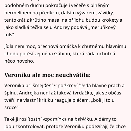
podobném duchu pokračuje i večeře s plněným
hermelínem na předkrm, dalším vývarem, závitky,
tentokrát z krůtího masa, na přílohu budou krokety a
jako sladká tečka se u Andrey podává „meruňkový
mls“.
Jídla není moc, ořechová omáčka k chutnému hlavnímu
chodu potěší zejména Gábinu, která ráda ochutná
něco nového.
Veroniku ale moc neuchvátila:
Veronika při šmejdění v podkroví hledá hlavně prach a
Failed to fetch
špínu. Andrejka není až taková tvrďačka, jak se občas
tváří, na vlastní kritiku reaguje pláčem, „bolí ji to u
srdce“:
Také ji rozlítostní vzpomínka na babičku. A dámy to
Failed to fetch
jdou zkontrolovat, protože Veroniku podezírají, že chce