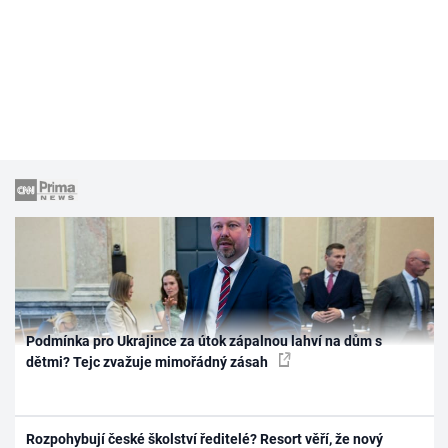
Podmínka pro Ukrajince za útok zápalnou lahví na dům s
dětmi? Tejc zvažuje mimořádný zásah
Rozpohybují české školství ředitelé? Resort věří, že nový