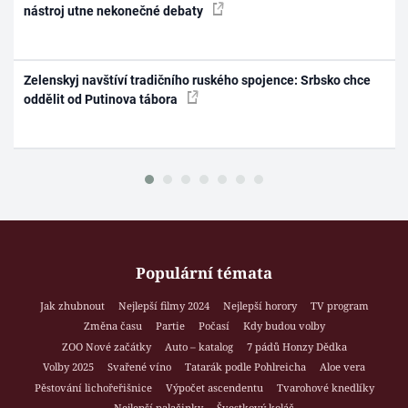
nástroj utne nekonečné debaty
Zelenskyj navštíví tradičního ruského spojence: Srbsko chce
oddělit od Putinova tábora
Populární témata
Jak zhubnout
Nejlepší filmy 2024
Nejlepší horory
TV program
Změna času
Partie
Počasí
Kdy budou volby
ZOO Nové začátky
Auto – katalog
7 pádů Honzy Dědka
Volby 2025
Svařené víno
Tatarák podle Pohlreicha
Aloe vera
Pěstování lichořeřišnice
Výpočet ascendentu
Tvarohové knedlíky
Nejlepší palačinky
Švestkový koláč