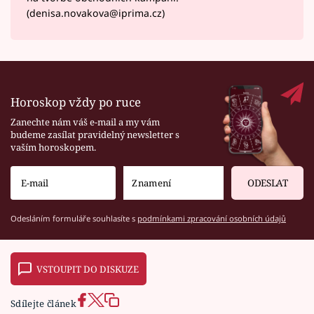
(denisa.novakova@iprima.cz)
Horoskop vždy po ruce
Zanechte nám váš e-mail a my vám
budeme zasílat pravidelný newsletter s
vaším horoskopem.
ODESLAT
Odesláním formuláře souhlasíte s
podmínkami zpracování osobních údajů
VSTOUPIT DO DISKUZE
Sdílejte článek