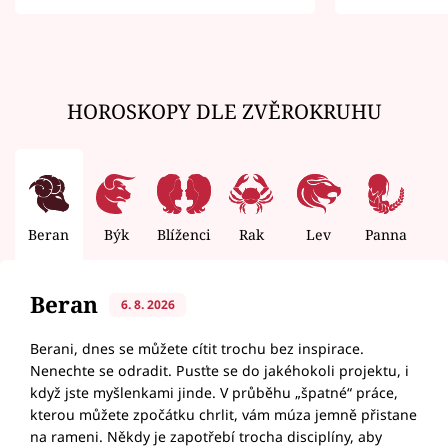
zemřít
HOROSKOPY DLE ZVĚROKRUHU
Beran
Býk
Blíženci
Rak
Lev
Panna
V
Beran
6. 8. 2026
Berani, dnes se můžete cítit trochu bez inspirace.
Nenechte se odradit. Pusťte se do jakéhokoli projektu, i
když jste myšlenkami jinde. V průběhu „špatné“ práce,
kterou můžete zpočátku chrlit, vám múza jemně přistane
na rameni. Někdy je zapotřebí trocha disciplíny, aby