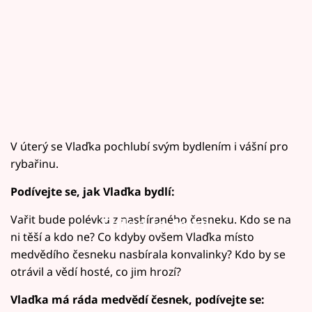
V úterý se Vlaďka pochlubí svým bydlením i vášní pro
rybařinu.
Podívejte se, jak Vlaďka bydlí:
Vařit bude polévku z nasbíraného česneku. Kdo se na
Failed to fetch
ni těší a kdo ne? Co kdyby ovšem Vlaďka místo
medvědího česneku nasbírala konvalinky? Kdo by se
otrávil a vědí hosté, co jim hrozí?
Vlaďka má ráda medvědí česnek, podívejte se: