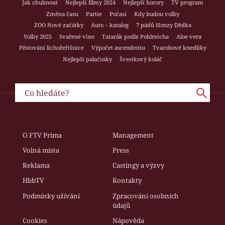
Jak zhubnout
Nejlepší filmy 2024
Nejlepší horory
TV program
Změna času
Partie
Počasí
Kdy budou volby
ZOO Nové začátky
Auto – katalog
7 pádů Honzy Dědka
Volby 2025
Svařené víno
Tatarák podle Pohlreicha
Aloe vera
Pěstování lichořeřišnice
Výpočet ascendentu
Tvarohové knedlíky
Nejlepší palačinky
Švestkový koláč
O FTV Prima
Management
Volná místa
Press
Reklama
Castingy a výzvy
HbbTV
Kontakty
Podmínky užívání
Zpracování osobních
údajů
Cookies
Nápověda