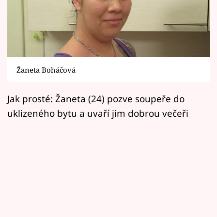
Horoskopy
Sledujte prima+
Filmový festival Karlovy Vary
Žaneta Boháčová
Pořady
Mámy sobě
Jak prosté: Žaneta (24) pozve soupeře do
uklizeného bytu a uvaří jim dobrou večeři
Přihlášení
Sledujte nás