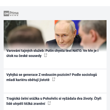
Varování tajných služeb: Putin chystá test NATO. Ve hře je i
útok na české sousedy
Vyhýbá se generace Z vedoucím pozicím? Podle sociologů
mladí kariéru obětují jistotě
Tragická čelní srážka u Pohořelic si vyžádala dva životy. Čtyři
lidé utrpěli těžká zranění