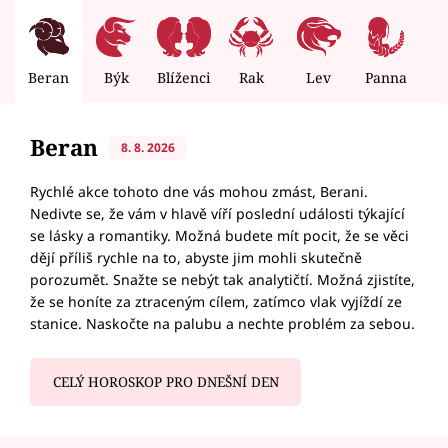
Beran
Býk
Blíženci
Rak
Lev
Panna
V
Beran
8. 8. 2026
Rychlé akce tohoto dne vás mohou zmást, Berani.
Nedivte se, že vám v hlavě víří poslední události týkající
se lásky a romantiky. Možná budete mít pocit, že se věci
dějí příliš rychle na to, abyste jim mohli skutečně
porozumět. Snažte se nebýt tak analytičtí. Možná zjistíte,
že se honíte za ztraceným cílem, zatímco vlak vyjíždí ze
stanice. Naskočte na palubu a nechte problém za sebou.
CELÝ HOROSKOP PRO DNEŠNÍ DEN