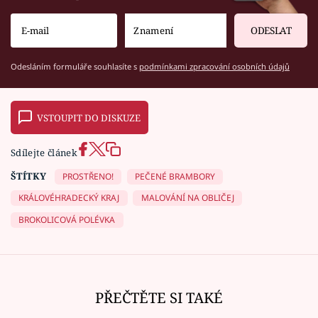
ODESLAT
Odesláním formuláře souhlasíte s
podmínkami zpracování osobních údajů
VSTOUPIT DO DISKUZE
Sdílejte článek
ŠTÍTKY
PROSTŘENO!
PEČENÉ BRAMBORY
KRÁLOVÉHRADECKÝ KRAJ
MALOVÁNÍ NA OBLIČEJ
BROKOLICOVÁ POLÉVKA
PŘEČTĚTE SI TAKÉ