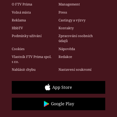
O FTV Prima
Management
Volná místa
Press
Reklama
Castingy a výzvy
HbbTV
Kontakty
Podmínky užívání
Zpracování osobních
údajů
Cookies
Nápověda
Vlastník FTV Prima spol.
Redakce
s r.o.
Nahlásit chybu
Nastavení soukromí
App Store
Google Play