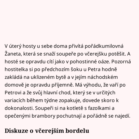
V úterý hosty u sebe doma přivítá pořádkumilovná
Žaneta, která se snaží soupeře po včerejšku potěšit. A
hosté se opravdu cítí jako v pohostinné oáze. Pozorná
hostitelka si po předchozím šoku u Petra hodně
zakládá na uklizeném bytě a v jejím náchodském
domově je opravdu příjemně. Má výhodu, že vaří po
Petrovi a že svůj hlavní chod, který se v určitých
variacích během týdne zopakuje, dovede skoro k
dokonalosti. Soupeři si na kotletě s fazolkami a
opečenými brambory pochutnají a pořádně se najedí.
Diskuze o včerejším bordelu