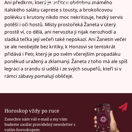
Ani předkrm, který je určitou obdobou známého
Failed to fetch
italského salátu caprese s tousty, a brokolicovou
polévku s krutony nikdo moc nekritizuje, hezký servis
potěší i oči hostů. Místy prostořeká Žaneta v úterý
prostě ví, co dělá, ani nervozita ji nijak nerozhodí a
sladká tečka její večeři také nepokazí. Ani Žanetin večer
se ale neobejde bez kritiky, k Honzovi se tentokrát
přidává i Petr, který je po svém včerejším propadáku
poněkud uražený a zklamaný. Žaneta z toho má ale spíš
legraci a srandu si udělá i ze svých soupeřů, kteří si v
rámci zábavy pomalují obličeje.
Horoskop vždy po ruce
Zanechte nám váš e-mail a my vám
budeme zasílat pravidelný newsletter s
vaším horoskopem.