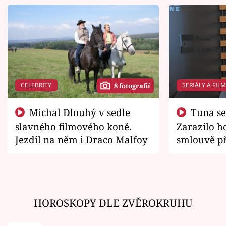
CELEBRITY
SERIÁLY A FIL
8 fotografií
Michal Dlouhý v sedle
Tuna se chtěl vrátit domů.
slavného filmového koně.
Zarazilo ho
Jezdil na něm i Draco Malfoy
smlouvě př
zemřít
HOROSKOPY DLE ZVĚROKRUHU