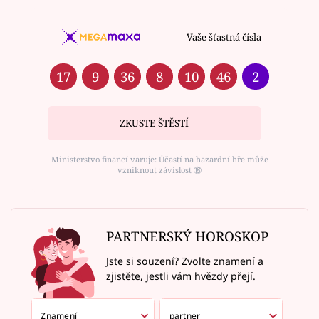
Vaše šťastná čísla
17
9
36
8
10
46
2
ZKUSTE ŠTĚSTÍ
Ministerstvo financí varuje: Účastí na hazardní hře může
vzniknout závislost ⑱
PARTNERSKÝ HOROSKOP
Jste si souzení? Zvolte znamení a
zjistěte, jestli vám hvězdy přejí.