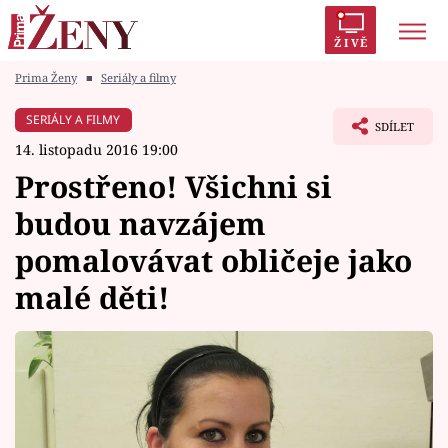
ŽIVĚ
Prima Ženy
■
Seriály a filmy
Trendy:
Polabí
Inspekce
Prostřeno!
AYTO?
SERIÁLY A FILMY
SDÍLET
Módní alarm
Zrádci
Proměny
14. listopadu 2016 19:00
Prostřeno! Všichni si
budou navzájem
pomalovávat obličeje jako
Témata
malé děti!
Celebrity
Vztahy
Seriály