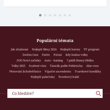
Populární témata
Jak zhubnout
Nejlepší filmy 2024
Nejlepší horory
TV program
Změna času
Partie
Počasí
Kdy budou volby
ZOO Nové začátky
Auto – katalog
7 pádů Honzy Dědka
Volby 2025
Svařené víno
Tatarák podle Pohlreicha
Aloe vera
Pěstování lichořeřišnice
Výpočet ascendentu
Tvarohové knedlíky
Nejlepší palačinky
Švestkový koláč