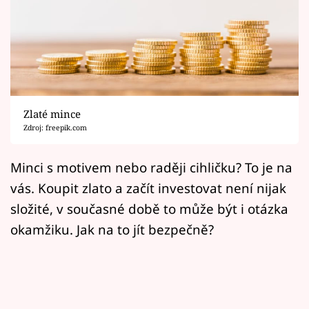
Horoskopy
Sledujte prima+
Filmový festival Karlovy Vary
Pořady
Zlaté mince
Zdroj: freepik.com
Mámy sobě
Minci s motivem nebo raději cihličku? To je na
Přihlášení
vás. Koupit zlato a začít investovat není nijak
složité, v současné době to může být i otázka
okamžiku. Jak na to jít bezpečně?
Sledujte nás