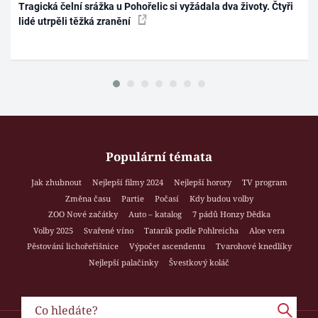
Tragická čelní srážka u Pohořelic si vyžádala dva životy. Čtyři
lidé utrpěli těžká zranění
Populární témata
Jak zhubnout
Nejlepší filmy 2024
Nejlepší horory
TV program
Změna času
Partie
Počasí
Kdy budou volby
ZOO Nové začátky
Auto – katalog
7 pádů Honzy Dědka
Volby 2025
Svařené víno
Tatarák podle Pohlreicha
Aloe vera
Pěstování lichořeřišnice
Výpočet ascendentu
Tvarohové knedlíky
Nejlepší palačinky
Švestkový koláč