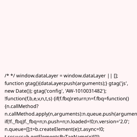
/* */ window.dataLayer = window.dataLayer || [];
function gtag(){dataLayer.push(arguments);} gtag('js',
new Date()); gtag('config', 'AW-1010031482');
!function(f,b,e,v,n,t,s) {if(f.fbq)return;n=f.fbq=function()
{n.callMethod?
n.callMethod.apply(n,arguments):n.queue.push(argument
if(!f._fbq)f._fbq=n;n.push=n;n.loaded=!0;n.version='2.0';
n.queue=[];t=b.createElement(e);t.async=!0;
t.src=v;s=b.getElementsByTagName(e)[0];