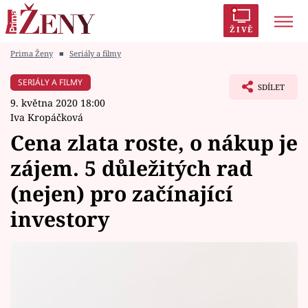
ŽIVĚ
Prima Ženy
■
Seriály a filmy
Trendy:
Polabí
Inspekce
Prostřeno!
AYTO?
SERIÁLY A FILMY
SDÍLET
Módní alarm
Zrádci
Proměny
9. května 2020 18:00
Iva Kropáčková
Cena zlata roste, o nákup je
zájem. 5 důležitých rad
Témata
(nejen) pro začínající
Celebrity
investory
Vztahy
Seriály