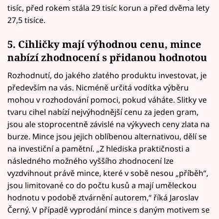
tisíc, před rokem stála 29 tisíc korun a před dvěma lety
27,5 tisíce.
5. Cihličky mají výhodnou cenu, mince
nabízí zhodnocení s přidanou hodnotou
Rozhodnutí, do jakého zlatého produktu investovat, je
především na vás. Nicméně určitá vodítka výběru
mohou v rozhodování pomoci, pokud váháte. Slitky ve
tvaru cihel nabízí nejvýhodnější cenu za jeden gram,
jsou ale stoprocentně závislé na výkyvech ceny zlata na
burze. Mince jsou jejich oblíbenou alternativou, dělí se
na investiční a pamětní. „Z hlediska praktičnosti a
následného možného vyššího zhodnocení lze
vyzdvihnout právě mince, které v sobě nesou „příběh“,
jsou limitované co do počtu kusů a mají uměleckou
hodnotu v podobě ztvárnění autorem,“ říká Jaroslav
Černý. V případě vyprodání mince s daným motivem se