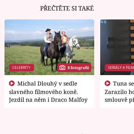
PŘEČTĚTE SI TAKÉ
CELEBRITY
SERIÁLY A FIL
8 fotografií
Michal Dlouhý v sedle
Tuna se chtěl vrátit domů.
slavného filmového koně.
Zarazilo ho
Jezdil na něm i Draco Malfoy
smlouvě př
zemřít