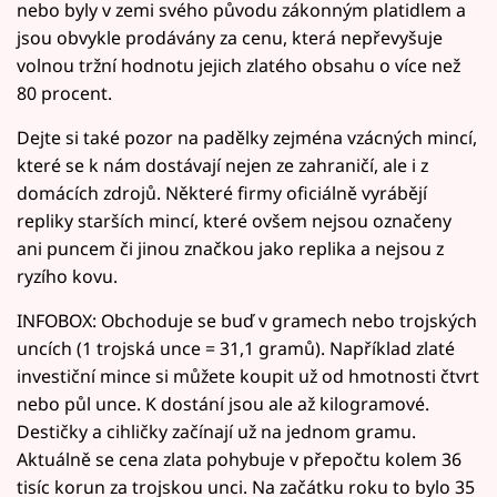
nebo byly v zemi svého původu zákonným platidlem a
jsou obvykle prodávány za cenu, která nepřevyšuje
volnou tržní hodnotu jejich zlatého obsahu o více než
80 procent.
Dejte si také pozor na padělky zejména vzácných mincí,
které se k nám dostávají nejen ze zahraničí, ale i z
domácích zdrojů. Některé firmy oficiálně vyrábějí
repliky starších mincí, které ovšem nejsou označeny
ani puncem či jinou značkou jako replika a nejsou z
ryzího kovu.
INFOBOX: Obchoduje se buď v gramech nebo trojských
uncích (1 trojská unce = 31,1 gramů). Například zlaté
investiční mince si můžete koupit už od hmotnosti čtvrt
nebo půl unce. K dostání jsou ale až kilogramové.
Destičky a cihličky začínají už na jednom gramu.
Aktuálně se cena zlata pohybuje v přepočtu kolem 36
tisíc korun za trojskou unci. Na začátku roku to bylo 35