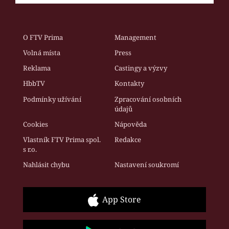
O FTV Prima
Management
Volná místa
Press
Reklama
Castingy a výzvy
HbbTV
Kontakty
Podmínky užívání
Zpracování osobních
údajů
Cookies
Nápověda
Vlastník FTV Prima spol.
Redakce
s r.o.
Nahlásit chybu
Nastavení soukromí
App Store