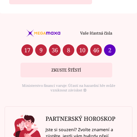
Vaše šťastná čísla
17
9
36
8
10
46
2
ZKUSTE ŠTĚSTÍ
Ministerstvo financí varuje: Účastí na hazardní hře může
vzniknout závislost ⑱
PARTNERSKÝ HOROSKOP
Jste si souzení? Zvolte znamení a
zjistěte, jestli vám hvězdy přejí.