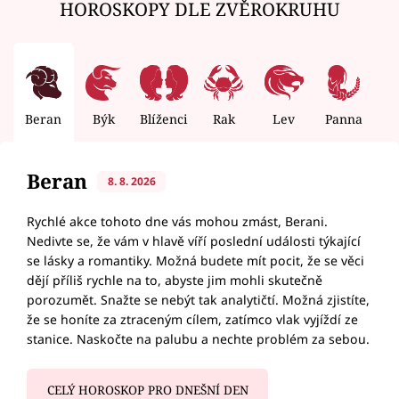
HOROSKOPY DLE ZVĚROKRUHU
Beran
Býk
Blíženci
Rak
Lev
Panna
V
Beran
8. 8. 2026
Rychlé akce tohoto dne vás mohou zmást, Berani.
Nedivte se, že vám v hlavě víří poslední události týkající
se lásky a romantiky. Možná budete mít pocit, že se věci
dějí příliš rychle na to, abyste jim mohli skutečně
porozumět. Snažte se nebýt tak analytičtí. Možná zjistíte,
že se honíte za ztraceným cílem, zatímco vlak vyjíždí ze
stanice. Naskočte na palubu a nechte problém za sebou.
CELÝ HOROSKOP PRO DNEŠNÍ DEN