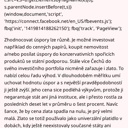
s.parentNode.insertBefore(t,s)}
(window,document,'script',
'https://connect.facebook.net/en_US/fbevents.js');
fbq('init', '1419814188262150'); fbq('track', 'PageView');
Zhodnocovat úspory lze různě. Je možné investovat
například do cenných papírů, koupit nemovitost
a/nebo posílat úspory do konzervativních spořicích
produktů se státní podporou. Stále více Čechů do
svého investičního portfolia nicméně zařazuje i zlato. To
nabízí celou řadu výhod. V dlouhodobém měřítku umí
uchovat hodnotu úspor a s největší pravděpodobností
ji ještě zvýší. Jeho cena sice podléhá výkyvům, protože ji
negarantuje stát ani jiná instituce, ale i přesto rostla za
posledních deset let v průměru o šest procent. Navíc
šance, že by cena zlata spadla na nulu, je prý velmi
malá. Zlato se totiž používalo jako univerzální platidlo v
dobách, kdy ještě neexistovaly současné státy ani