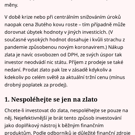
měny.
V době krize nebo při centrálním snižováním úroků
naopak cena žlutého kovu roste – tím případně může
dorovnat úbytek hodnoty v jiných investicích. (V
současné vysokých hodnot dosahuje i kvůli strachu z
pandemie způsobenou novým koronavirem.) Nákup
zlata je navíc osvobozen od DPH, ze svých úspor tak
investor neodvádí nic státu. Příjem z prodeje se také
nedaní. Prodat zlato pak lze v zásadě kdykoliv a
kdekoliv po celém světě za aktuální tržní cenu (mínus
drobný poplatek za prodej).
1. Nespoléhejte se jen na zlato
Chcete-li investovat do zlata, nespoléhejte se pouze na
něj. Nejefektivnější je brát tento způsob investování
jako doplňkový nástroj k běžným finančním
produktům. Podle odborníků je důležité finanční zdroje