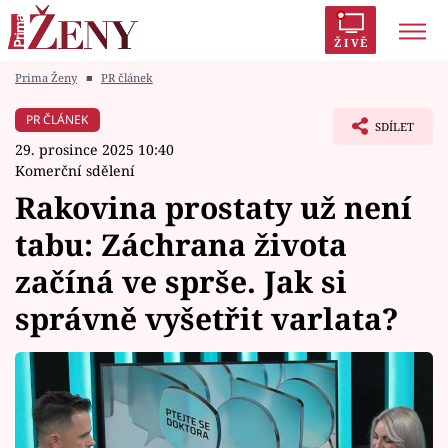
ŽIVĚ
Prima Ženy
■
PR článek
Trendy:
Polabí
Inspekce
Prostřeno!
AYTO?
PR ČLÁNEK
SDÍLET
Módní alarm
Zrádci
Proměny
29. prosince 2025 10:40
Komerční sdělení
Rakovina prostaty už není
tabu: Záchrana života
Témata
začíná ve sprše. Jak si
Celebrity
správně vyšetřit varlata?
Vztahy
Seriály