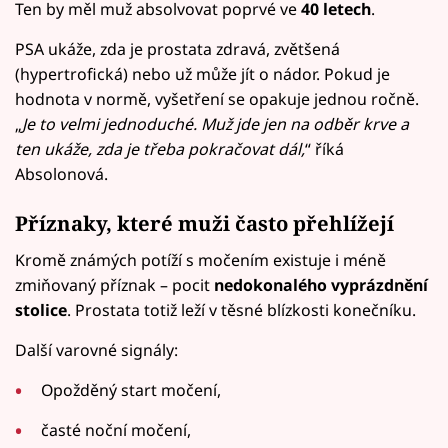
Ten by měl muž absolvovat poprvé ve
40 letech
.
PSA ukáže, zda je prostata zdravá, zvětšená
(hypertrofická) nebo už může jít o nádor. Pokud je
hodnota v normě, vyšetření se opakuje jednou ročně.
„
Je to velmi jednoduché. Muž jde jen na odběr krve a
ten ukáže, zda je třeba pokračovat dál,
“ říká
Absolonová.
Příznaky, které muži často přehlížejí
Kromě známých potíží s močením existuje i méně
zmiňovaný příznak – pocit
nedokonalého vyprázdnění
stolice
. Prostata totiž leží v těsné blízkosti konečníku.
Další varovné signály:
Opožděný start močení,
časté noční močení,