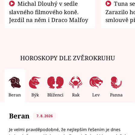
Michal Dlouhý v sedle
Tuna se chtěl vrátit domů.
slavného filmového koně.
Zarazilo ho
Jezdil na něm i Draco Malfoy
smlouvě př
zemřít
HOROSKOPY DLE ZVĚROKRUHU
Beran
Býk
Blíženci
Rak
Lev
Panna
V
Beran
7. 8. 2026
Je velmi pravděpodobné, že nejlepším řešením je dnes