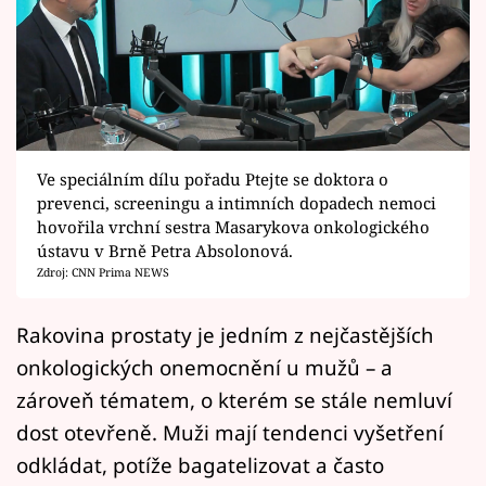
Horoskopy
Sledujte prima+
Filmový festival Karlovy Vary
Pořady
Ve speciálním dílu pořadu Ptejte se doktora o
prevenci, screeningu a intimních dopadech nemoci
Mámy sobě
hovořila vrchní sestra Masarykova onkologického
ústavu v Brně Petra Absolonová.
Zdroj: CNN Prima NEWS
Přihlášení
Rakovina prostaty je jedním z nejčastějších
onkologických onemocnění u mužů – a
Sledujte nás
zároveň tématem, o kterém se stále nemluví
dost otevřeně. Muži mají tendenci vyšetření
odkládat, potíže bagatelizovat a často