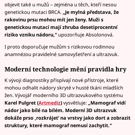
objevit také u mužů – zejména u těch, kteří nesou
genetickou mutaci BRCA.
„Je mylná představa, že
rakovinu prsu mohou mít jen ženy. Muži s
genetickou mutací mají zhruba desetiprocentní
riziko vzniku nádoru,“
upozorňuje Absolonová.
I proto doporučuje mužům s rizikovou rodinnou
anamnézou pravidelné samovyšetření a ultrazvuk.
Moderní technologie mění pravidla hry
K vývoji diagnostiky přispívají nové přístroje, které
mohou odhalit nádory skryté v husté tkáni mladších
žen. Vývojář moderního 3D ultrazvukového systému
Karel Pulgret (
Artmediz
)
vysvětluje:
„Mamograf vidí
nádor jako bílé na bílém. Moderní 3D ultrazvuk
dokáže prso ‚rozkrájet‘ na vrstvy jako dort a zobrazit
struktury, které mamograf nemusí zachytit.“