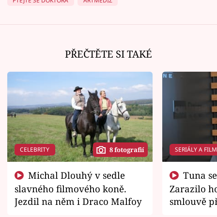
PTEJTE SE DOKTORA
ARTMEDIZ
PŘEČTĚTE SI TAKÉ
CELEBRITY
SERIÁLY A FIL
8 fotografií
Michal Dlouhý v sedle
Tuna se chtěl vrátit domů.
slavného filmového koně.
Zarazilo ho
Jezdil na něm i Draco Malfoy
smlouvě př
zemřít