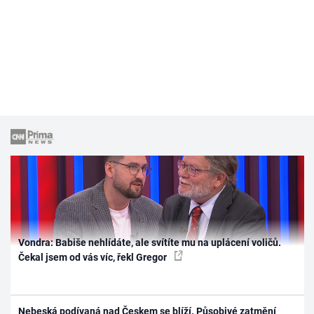
Vondra: Babiše nehlídáte, ale svítíte mu na uplácení voličů.
Čekal jsem od vás víc, řekl Gregor
Nebeská podívaná nad Českem se blíží. Působivé zatmění