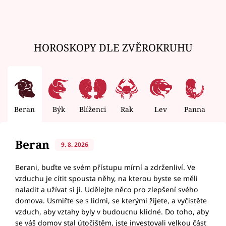
HOROSKOPY DLE ZVĚROKRUHU
Beran
Býk
Blíženci
Rak
Lev
Panna
V
Beran
9. 8. 2026
Berani, buďte ve svém přístupu mírní a zdrženliví. Ve
vzduchu je cítit spousta něhy, na kterou byste se měli
naladit a užívat si ji. Udělejte něco pro zlepšení svého
domova. Usmiřte se s lidmi, se kterými žijete, a vyčistěte
vzduch, aby vztahy byly v budoucnu klidné. Do toho, aby
se váš domov stal útočištěm, jste investovali velkou část