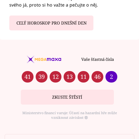
svého já, proto si ho važte a pečujte o něj.
CELÝ HOROSKOP PRO DNEŠNÍ DEN
Vaše šťastná čísla
41
39
12
13
11
46
2
ZKUSTE ŠTĚSTÍ
Ministerstvo financí varuje: Účastí na hazardní hře může
vzniknout závislost ⑱