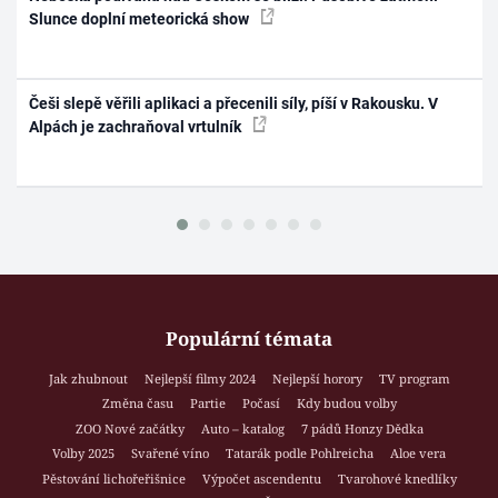
Slunce doplní meteorická show
Češi slepě věřili aplikaci a přecenili síly, píší v Rakousku. V
Alpách je zachraňoval vrtulník
Populární témata
Jak zhubnout
Nejlepší filmy 2024
Nejlepší horory
TV program
Změna času
Partie
Počasí
Kdy budou volby
ZOO Nové začátky
Auto – katalog
7 pádů Honzy Dědka
Volby 2025
Svařené víno
Tatarák podle Pohlreicha
Aloe vera
Pěstování lichořeřišnice
Výpočet ascendentu
Tvarohové knedlíky