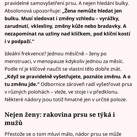
pravidelné samovyšetření prsu. A nejen hledání bulky.
Absolonová upozorňuje:
„Žena nemůže hledat jen
bulku. Musí sledovat i změny vzhledu – vyrážky,
zarudnutí, vklesliny, změny kůže nebo bradavky. A
nezapomínat na uzliny nad klíčkem, pod klíční kostí
i v podpaží.“
Ideální frekvence? Jednou měsíčně – ženy po
menstruaci, v menopauze kdykoliv jednou za měsíc.
Podle ní je klíčové naučit se vlastní tělo dobře znát.
„Když se pravidelně vyšetřujete, poznáte změnu. A o
tu změnu jde.“
Odbornice zároveň radí vyšetřovat prsa
v různých polohách – vleže, ve stoje i v předklonu.
Některé nádory jsou totiž hmatné jen v určité poloze.
Nejen ženy: rakovina prsu se týká i
mužů
Přestože se o tom mluví málo, nádor prsu se může