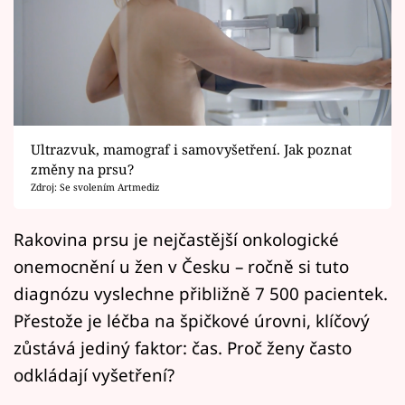
Horoskopy
Sledujte prima+
Filmový festival Karlovy Vary
Pořady
Ultrazvuk, mamograf i samovyšetření. Jak poznat
změny na prsu?
Mámy sobě
Zdroj: Se svolením Artmediz
Přihlášení
Rakovina prsu je nejčastější onkologické
onemocnění u žen v Česku – ročně si tuto
diagnózu vyslechne přibližně 7 500 pacientek.
Sledujte nás
Přestože je léčba na špičkové úrovni, klíčový
zůstává jediný faktor: čas. Proč ženy často
odkládají vyšetření?