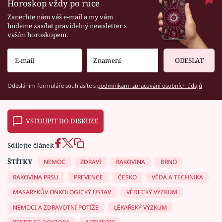
Horoskop vždy po ruce
Zanechte nám váš e-mail a my vám
budeme zasílat pravidelný newsletter s
vaším horoskopem.
ODESLAT
Odesláním formuláře souhlasíte s
podmínkami zpracování osobních údajů
VSTOUPIT DO DISKUZE
Sdílejte článek
ŠTÍTKY
NEMOC
ZDRAVÍ
RAKOVINA
BRNO
RAKOVINA PRSU
PREVENCE
ČESKO
VĚDA A TECHNIKA
MASARYKŮV ONKOLOGICKÝ ÚSTAV
VĚDECKÝ VÝZKUM
NEMOCI A ZDRAVOTNÍ POTÍŽE
LÉKAŘSKÝ VÝZKUM