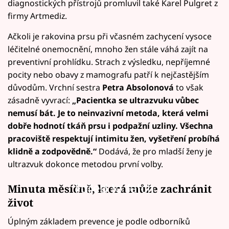
diagnostických přístrojů promluvil také Karel Pulgret z
firmy Artmediz.
Ačkoli je rakovina prsu při včasném zachycení vysoce
léčitelné onemocnění, mnoho žen stále váhá zajít na
preventivní prohlídku. Strach z výsledku, nepříjemné
pocity nebo obavy z mamografu patří k nejčastějším
důvodům. Vrchní sestra
Petra Absolonová
to však
zásadně vyvrací:
„Pacientka se ultrazvuku vůbec
nemusí bát. Je to neinvazivní metoda, která velmi
dobře hodnotí tkáň prsu i podpažní uzliny. Všechna
pracoviště respektují intimitu žen, vyšetření probíhá
klidně a zodpovědně.“
Dodává, že pro mladší ženy je
ultrazvuk dokonce metodou první volby.
Failed to fetch
Minuta měsíčně, která může zachránit
život
Úplným základem prevence je podle odborníků