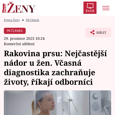
ŽIVĚ
Prima Ženy
■
PR článek
Trendy:
Polabí
Inspekce
Prostřeno!
AYTO?
PR ČLÁNEK
SDÍLET
Módní alarm
Zrádci
Proměny
29. prosince 2025 10:24
Komerční sdělení
Rakovina prsu: Nejčastější
nádor u žen. Včasná
Témata
diagnostika zachraňuje
Celebrity
životy, říkají odborníci
Vztahy
Seriály