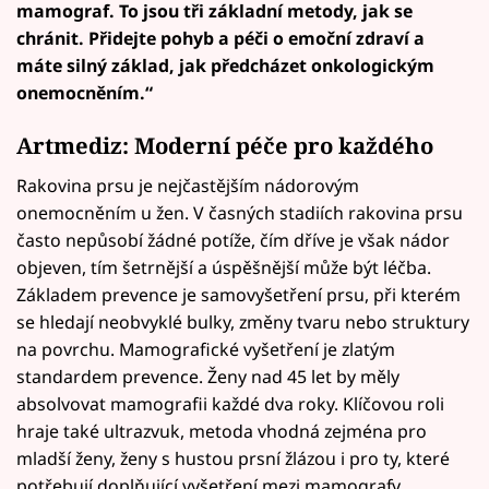
mamograf. To jsou tři základní metody, jak se
chránit. Přidejte pohyb a péči o emoční zdraví a
máte silný základ, jak předcházet onkologickým
onemocněním.“
Artmediz: Moderní péče pro každého
Rakovina prsu je nejčastějším nádorovým
onemocněním u žen. V časných stadiích rakovina prsu
často nepůsobí žádné potíže, čím dříve je však nádor
objeven, tím šetrnější a úspěšnější může být léčba.
Základem prevence je samovyšetření prsu, při kterém
se hledají neobvyklé bulky, změny tvaru nebo struktury
na povrchu. Mamografické vyšetření je zlatým
standardem prevence. Ženy nad 45 let by měly
absolvovat mamografii každé dva roky. Klíčovou roli
hraje také ultrazvuk, metoda vhodná zejména pro
mladší ženy, ženy s hustou prsní žlázou i pro ty, které
potřebují doplňující vyšetření mezi mamografy.