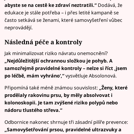
abyste se na cestě ke zdraví neztratili.“
Dodává, že
edukace je stále potřeba – i přes letité kampaně se
často setkává se ženami, které samovyšetření vůbec
neprovádějí.
Následná péče a kontroly
Jak minimalizovat riziko návratu onemocnění?
„Nejdůležitější ochrannou složkou je pohyb. A
samozřejmě pravidelné kontroly – nelze si říct ‚jsem
po léčbě, mám vyhráno‘,“
vysvětluje Absolonová.
Připomíná také méně známou souvislost:
„Ženy, které
prodělaly rakovinu prsu, by měly absolvovat i
kolonoskopii. Je tam zvýšené riziko polypů nebo
nádoru tlustého střeva.“
Odbornice nakonec shrnuje tři zásadní pilíře prevence:
„Samovyšetřování prsou, pravidelné ultrazvuky a