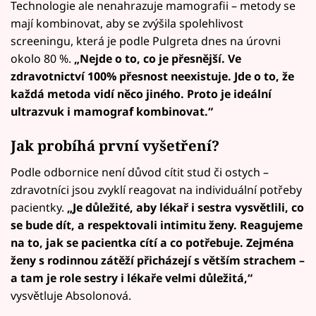
Technologie ale nenahrazuje mamografii – metody se
mají kombinovat, aby se zvýšila spolehlivost
screeningu, která je podle Pulgreta dnes na úrovni
okolo 80 %.
„Nejde o to, co je přesnější. Ve
zdravotnictví 100% přesnost neexistuje. Jde o to, že
každá metoda vidí něco jiného. Proto je ideální
ultrazvuk i mamograf kombinovat.“
Jak probíhá první vyšetření?
Podle odbornice není důvod cítit stud či ostych –
zdravotníci jsou zvyklí reagovat na individuální potřeby
pacientky.
„Je důležité, aby lékař i sestra vysvětlili, co
se bude dít, a respektovali intimitu ženy. Reagujeme
na to, jak se pacientka cítí a co potřebuje. Zejména
ženy s rodinnou zátěží přicházejí s větším strachem –
a tam je role sestry i lékaře velmi důležitá,“
vysvětluje Absolonová.