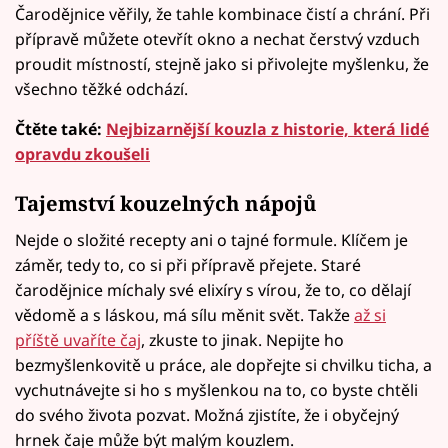
Čarodějnice věřily, že tahle kombinace čistí a chrání. Při
přípravě můžete otevřít okno a nechat čerstvý vzduch
proudit místností, stejně jako si přivolejte myšlenku, že
všechno těžké odchází.
Čtěte také:
Nejbizarnější kouzla z historie, která lidé
opravdu zkoušeli
Tajemství kouzelných nápojů
Nejde o složité recepty ani o tajné formule. Klíčem je
záměr, tedy to, co si při přípravě přejete. Staré
čarodějnice míchaly své elixíry s vírou, že to, co dělají
vědomě a s láskou, má sílu měnit svět. Takže
až si
příště uvaříte čaj
, zkuste to jinak. Nepijte ho
bezmyšlenkovitě u práce, ale dopřejte si chvilku ticha, a
vychutnávejte si ho s myšlenkou na to, co byste chtěli
do svého života pozvat. Možná zjistíte, že i obyčejný
hrnek čaje může být malým kouzlem.