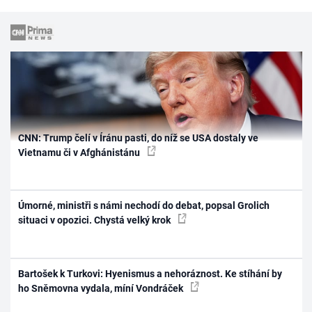
CNN: Trump čelí v Íránu pasti, do níž se USA dostaly ve
Vietnamu či v Afghánistánu
Úmorné, ministři s námi nechodí do debat, popsal Grolich
situaci v opozici. Chystá velký krok
Bartošek k Turkovi: Hyenismus a nehoráznost. Ke stíhání by
ho Sněmovna vydala, míní Vondráček