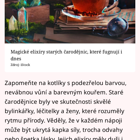
Horoskopy
Sledujte prima+
Filmový festival Karlovy Vary
Pořady
Magické elixíry starých čarodějnic, které fugnují i
dnes
Mámy sobě
Zdroj: iStock
Přihlášení
Zapomeňte na kotlíky s podezřelou barvou,
nevábnou vůní a barevným kouřem. Staré
čarodějnice byly ve skutečnosti skvělé
Sledujte nás
bylinkářky, léčitelky a ženy, které rozuměly
rytmu přírody. Věděly, že v každém nápoji
může být ukrytá kapka síly, trocha odvahy
nebo špetka lásky. Jejich elixíry měly duši i