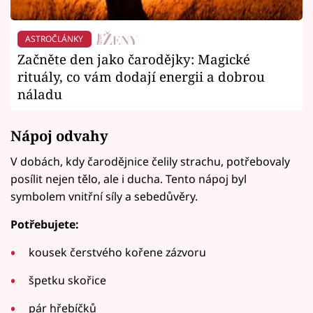
ASTROČLÁNKY
Začněte den jako čarodějky: Magické
rituály, co vám dodají energii a dobrou
náladu
Nápoj odvahy
V dobách, kdy čarodějnice čelily strachu, potřebovaly
posílit nejen tělo, ale i ducha. Tento nápoj byl
symbolem vnitřní síly a sebedůvěry.
Potřebujete:
kousek čerstvého kořene zázvoru
špetku skořice
pár hřebíčků