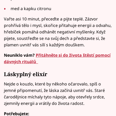
med a kapku citronu
Vařte asi 10 minut, přeceďte a pijte teplé. Zázvor
prohřívá tělo i mysl, skořice přitahuje energii a odvahu,
hřebíček pomáhá odhánět negativní myšlenky. Když
pijete, soustřeďte se na svůj dech a představte si, že
plamen uvnitř vás sílí s každým douškem.
Neuniklo vám?
Přitáhněte si do života štěstí pomocí
dávných rituálů
Láskyplný elixír
Nejde o kouzlo, které by někoho očarovalo, spíš o
jemné připomenutí, že láska začíná uvnitř vás. Staré
čarodějnice míchaly tyto nápoje, aby otevřely srdce,
zjemnily energii a vrátily do života radost.
Potřebujete: