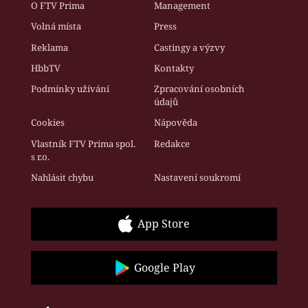
O FTV Prima
Management
Volná místa
Press
Reklama
Castingy a výzvy
HbbTV
Kontakty
Podmínky užívání
Zpracování osobních
údajů
Cookies
Nápověda
Vlastník FTV Prima spol.
Redakce
s r.o.
Nahlásit chybu
Nastavení soukromí
App Store
Google Play