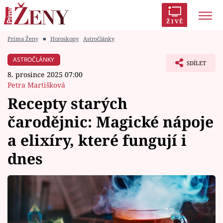
ŽIVĚ
Prima Ženy
■
Horoskopy
Astročlánky
Trendy:
Polabí
Inspekce
Prostřeno!
AYTO?
ASTROČLÁNKY
SDÍLET
Módní alarm
Zrádci
Proměny
8. prosince 2025 07:00
Petra Martišková
Recepty starých
čarodějnic: Magické nápoje
Témata
a elixíry, které fungují i
Celebrity
dnes
Vztahy
Seriály