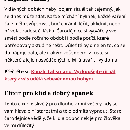
V dávných dobách nebyl pojem rituál tak tajemný, jak
se dnes může zdát. Každé míchání bylinek, každé vaření
čaje mělo svůj smysl, buď chránit, léčit, uklidnit, nebo
přivolat radost či lásku. Čarodějnice si vytvářely své
směsi podle ročního období i podle potíží, které
potřebovaly aktuálně řešit. Důležité bylo nejen to, co se
do nápoje dalo, ale i jakým způsobem. Zkuste si
některé z jejich osvědčených elixírů uvařit i vy doma.
Přečtěte si:
Kouzlo talismanu: Vyzkoušejte rituál,
který z vás udělá sebevědomou bohyni
Elixír pro klid a dobrý spánek
Tento elixír je skvělý pro dlouhé zimní večery, kdy se
vám hlava plní starostmi a tělo odmítá vypnout. Staré
čarodějnice věděly, že klid a odpočinek je pro člověka
velmi důležitý.