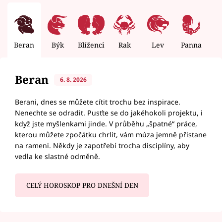
Beran
Býk
Blíženci
Rak
Lev
Panna
V
Beran
6. 8. 2026
Berani, dnes se můžete cítit trochu bez inspirace.
Nenechte se odradit. Pusťte se do jakéhokoli projektu, i
když jste myšlenkami jinde. V průběhu „špatné“ práce,
kterou můžete zpočátku chrlit, vám múza jemně přistane
na rameni. Někdy je zapotřebí trocha disciplíny, aby
vedla ke slastné odměně.
CELÝ HOROSKOP PRO DNEŠNÍ DEN