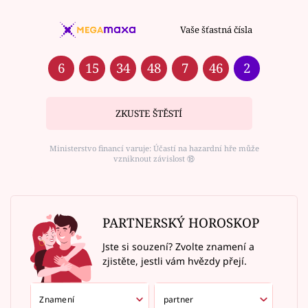
Vaše šťastná čísla
6
15
34
48
7
46
2
ZKUSTE ŠTĚSTÍ
Ministerstvo financí varuje: Účastí na hazardní hře může
vzniknout závislost ⑱
PARTNERSKÝ HOROSKOP
Jste si souzení? Zvolte znamení a
zjistěte, jestli vám hvězdy přejí.