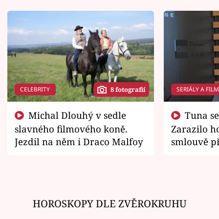
CELEBRITY
SERIÁLY A FIL
8 fotografií
Michal Dlouhý v sedle
Tuna se chtěl vrátit domů.
slavného filmového koně.
Zarazilo ho
Jezdil na něm i Draco Malfoy
smlouvě př
zemřít
HOROSKOPY DLE ZVĚROKRUHU