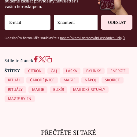
budeme zasílat pravidelný newsletter s
vaším horoskopem.
ODESLAT
Odesláním formuláře souhlasíte s
podmínkami zpracování osobních údajů
Sdílejte článek
ŠTÍTKY
CITRON
ČAJ
LÁSKA
BYLINKY
ENERGIE
RITUÁL
ČARODĚJNICE
MAGIE
NÁPOJ
SKOŘICE
RITUÁLY
MAGIE
ELIXÍR
MAGICKÉ RITUÁLY
MAGIE BYLIN
PŘEČTĚTE SI TAKÉ