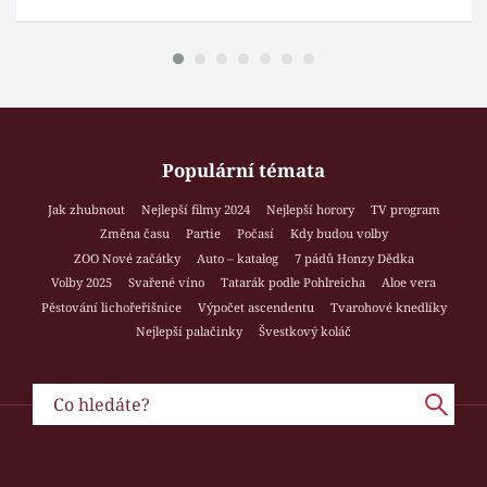
Populární témata
Jak zhubnout
Nejlepší filmy 2024
Nejlepší horory
TV program
Změna času
Partie
Počasí
Kdy budou volby
ZOO Nové začátky
Auto – katalog
7 pádů Honzy Dědka
Volby 2025
Svařené víno
Tatarák podle Pohlreicha
Aloe vera
Pěstování lichořeřišnice
Výpočet ascendentu
Tvarohové knedlíky
Nejlepší palačinky
Švestkový koláč