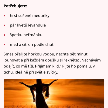
Potřebujete:
hrst sušené meduňky
pár květů levandule
špetku heřmánku
med a citron podle chuti
Směs přelijte horkou vodou, nechte pět minut
louhovat a při každém doušku si řekněte: „Nechávám
odejít, co mě tíží. Přijímám klid.“ Pijte ho pomalu, v
tichu, ideálně při světle svíčky.