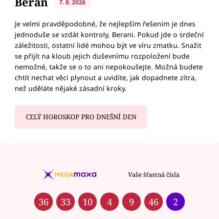
Beran
7. 8. 2026
Je velmi pravděpodobné, že nejlepším řešením je dnes
jednoduše se vzdát kontroly, Berani. Pokud jde o srdeční
záležitosti, ostatní lidé mohou být ve víru zmatku. Snažit
se přijít na kloub jejich duševnímu rozpoložení bude
nemožné, takže se o to ani nepokoušejte. Možná budete
chtít nechat věci plynout a uvidíte, jak dopadnete zítra,
než uděláte nějaké zásadní kroky.
CELÝ HOROSKOP PRO DNEŠNÍ DEN
Vaše šťastná čísla
36
33
10
4
9
46
2