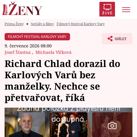
ŽIVĚ
Prima Ženy
■
Seriály a filmy
Filmový festival Karlovy Vary
Trendy:
Polabí
Inspekce
Prostřeno!
AYTO?
FILMOVÝ FESTIVAL KARLOVY VARY
SDÍLET
Módní alarm
Zrádci
Proměny
9. července 2026 08:00
Josef Šťastna
,
Michaela Vlčková
Richard Chlad dorazil do
Karlových Varů bez
Témata
manželky. Nechce se
Celebrity
přetvařovat, říká
Žádná položka z playlistu není
Vztahy
dostupná.
Seriály