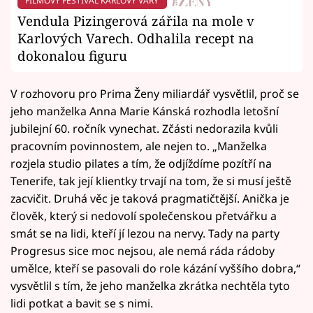
FILMOVÝ FESTIVAL KARLOVY VARY
Vendula Pizingerová zářila na mole v
Karlových Varech. Odhalila recept na
dokonalou figuru
V rozhovoru pro Prima Ženy miliardář vysvětlil, proč se
jeho manželka Anna Marie Kánská rozhodla letošní
jubilejní 60. ročník vynechat. Zčásti nedorazila kvůli
pracovním povinnostem, ale nejen to. „Manželka
rozjela studio pilates a tím, že odjíždíme pozítří na
Tenerife, tak její klientky trvají na tom, že si musí ještě
zacvičit. Druhá věc je taková pragmatičtější. Anička je
člověk, který si nedovolí společenskou přetvářku a
smát se na lidi, kteří jí lezou na nervy. Tady na party
Progresus sice moc nejsou, ale nemá ráda rádoby
umělce, kteří se pasovali do role kázání vyššího dobra,“
vysvětlil s tím, že jeho manželka zkrátka nechtěla tyto
lidi potkat a bavit se s nimi.