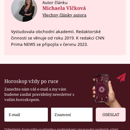
Autor článku
Michaela Vlčková
Všechny články autora
Vystudovala obchodní akademii. Redaktorské
činnosti se věnuje od roku 2019. K redakci CNN
Prima NEWS se připojila v červnu 2023.
Horoskop vždy po ruce
Zanechte nám váš e-mail a my vám
budeme zasílat pravidelný newsletter s
vaším horoskopem.
ODESLAT
Odesláním formuláře souhlasíte s
podmínkami zpracování osobních údajů