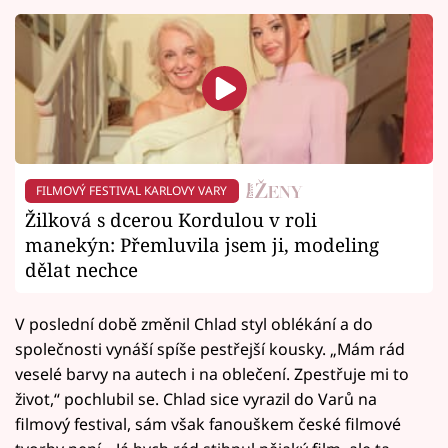
FILMOVÝ FESTIVAL KARLOVY VARY
Žilková s dcerou Kordulou v roli
manekýn: Přemluvila jsem ji, modeling
dělat nechce
V poslední době změnil Chlad styl oblékání a do
společnosti vynáší spíše pestřejší kousky. „Mám rád
veselé barvy na autech i na oblečení. Zpestřuje mi to
život,“ pochlubil se. Chlad sice vyrazil do Varů na
filmový festival, sám však fanouškem české filmové