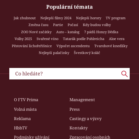
Populární témata
Jak zhubnout
Nejlepší filmy 2024
Nejlepší horory
TV program
Změna času
Partie
Počasí
Kdy budou volby
ZOO Nové začátky
Auto – katalog
7 pádů Honzy Dědka
Volby 2025
Svařené víno
Tatarák podle Pohlreicha
Aloe vera
Pěstování lichořeřišnice
Výpočet ascendentu
Tvarohové knedlíky
Nejlepší palačinky
Švestkový koláč
O FTV Prima
Management
Volná místa
Press
Reklama
Castingy a výzvy
HbbTV
Kontakty
Podmínky užívání
Zpracování osobních