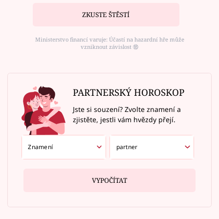
ZKUSTE ŠTĚSTÍ
Ministerstvo financí varuje: Účastí na hazardní hře může
vzniknout závislost ⑱
PARTNERSKÝ HOROSKOP
Jste si souzení? Zvolte znamení a
zjistěte, jestli vám hvězdy přejí.
VYPOČÍTAT