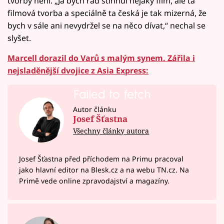
tvorby není. „Já bych rád stihnul nějaký film, ale ta
filmová tvorba a speciálně ta česká je tak mizerná, že
bych v sále ani nevydržel se na něco dívat,“ nechal se
slyšet.
Marcell dorazil do Varů s malým synem. Zářila i
nejsladěnější dvojice z Asia Express:
Failed to fetch
Autor článku
Josef Šťastna
Všechny články autora
Josef Šťastna před příchodem na Primu pracoval
jako hlavní editor na Blesk.cz a na webu TN.cz. Na
Primě vede online zpravodajství a magazíny.