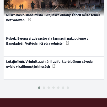
Rusko našlo slabé místo ukrajinské obrany. Útočit může téměř
bez varování
Kubek: Evropa si zdevastovala farmacii, nakupujeme v
Bangladéši. Vojtěch ničí zdravotnictví
Létající kůň: Vrtulník zachránil zvíře, které během závodu
uvízlo v kalifornských horách