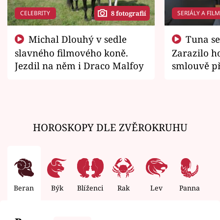
CELEBRITY
SERIÁLY A FIL
8 fotografií
Michal Dlouhý v sedle
Tuna se chtěl vrátit domů.
slavného filmového koně.
Zarazilo ho
Jezdil na něm i Draco Malfoy
smlouvě př
zemřít
HOROSKOPY DLE ZVĚROKRUHU
Beran
Býk
Blíženci
Rak
Lev
Panna
V