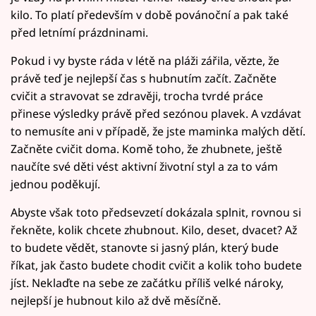
kilo. To platí především v době povánoční a pak také
před letnímí prázdninami.
Pokud i vy byste ráda v létě na pláži zářila, vězte, že
právě teď je nejlepší čas s hubnutím začít. Začněte
cvičit a stravovat se zdravěji, trocha tvrdé práce
přinese výsledky právě před sezónou plavek. A vzdávat
to nemusíte ani v případě, že jste maminka malých dětí.
Začněte cvičit doma. Komě toho, že zhubnete, ještě
naučíte své děti vést aktivní životní styl a za to vám
jednou poděkují.
Abyste však toto předsevzetí dokázala splnit, rovnou si
řekněte, kolik chcete zhubnout. Kilo, deset, dvacet? Až
to budete vědět, stanovte si jasný plán, který bude
říkat, jak často budete chodit cvičit a kolik toho budete
jíst. Neklaďte na sebe ze začátku příliš velké nároky,
nejlepší je hubnout kilo až dvě měsíčně.