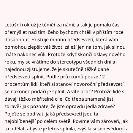
Letošní rok už je téměř za námi, a tak je pomalu čas
přemýšlet nad tím, čeho bychom chtěli v příštím roce
dosáhnout. Existuje mnoho předsevzetí, která vám
pomohou zlepšit váš život, záleží jen na tom, jak silnou
máte nakonec vůli. Protože když skončí oslavy nového
roku, my se vrátíme do stereotypu všedních dní a
najednou zjišťujeme, že je skutečně těžké dané
předsevzetí splnit. Podle průzkumů pouze 12
procentům lidí, kteří si stanoví novoroční předsevzetí,
se nakonec podaří je splnit. A víte proč? Protože lidé si
dávají těžko měřitelné cíle. Co třeba znamená jíst
zdravě? Jak poznáte, že jste opravdu jedla zdravě?
Pojďte se podívat, jaká předsevzetí jsou ta
nejoblíbenější po celém světě. Povíme vám zároveň, jak
to udělat, abyste je letos splnila, zvýšila si sebevědomí a