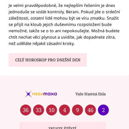
Je velmi pravděpodobné, že nejlepším řešením je dnes
jednoduše se vzdát kontroly, Berani. Pokud jde o srdeční
záležitosti, ostatní lidé mohou být ve víru zmatku. Snažit
se přijít na kloub jejich duševnímu rozpoložení bude
nemožné, takže se o to ani nepokoušejte. Možná budete
chtít nechat věci plynout a uvidíte, jak dopadnete zítra,
než uděláte nějaké zásadní kroky.
CELÝ HOROSKOP PRO DNEŠNÍ DEN
Vaše šťastná čísla
36
33
10
4
9
46
2
ZKUSTE ŠTĚSTÍ