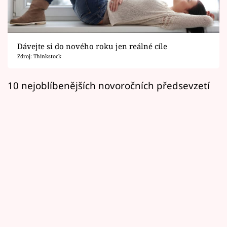
Horoskopy
Sledujte prima+
Dávejte si do nového roku jen reálné cíle
Filmový festival Karlovy Vary
Zdroj: Thinkstock
Pořady
10 nejoblíbenějších novoročních předsevzetí
Mámy sobě
Přihlášení
Sledujte nás