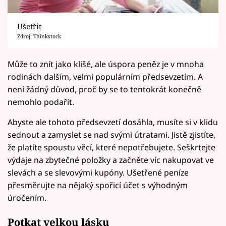
Ušetřit
Zdroj: Thinkstock
Může to znít jako klišé, ale úspora peněz je v mnoha
rodinách dalším, velmi populárním předsevzetím. A
není žádný důvod, proč by se to tentokrát konečně
nemohlo podařit.
Abyste ale tohoto předsevzetí dosáhla, musíte si v klidu
sednout a zamyslet se nad svými útratami. Jistě zjistíte,
že platíte spoustu věcí, které nepotřebujete. Seškrtejte
výdaje na zbytečné položky a začněte víc nakupovat ve
slevách a se slevovými kupóny. Ušetřené peníze
přesměrujte na nějaký spořicí účet s výhodným
úročením.
Potkat velkou lásku