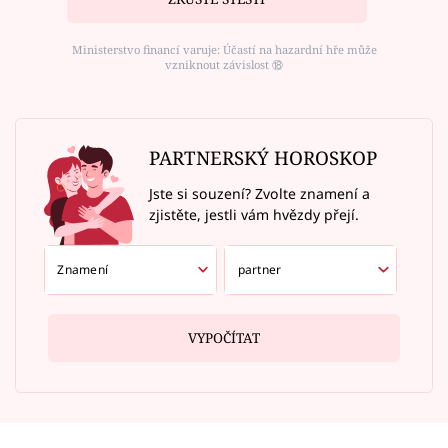
Ministerstvo financí varuje: Účastí na hazardní hře může
vzniknout závislost ⑱
PARTNERSKÝ HOROSKOP
Jste si souzení? Zvolte znamení a
zjistěte, jestli vám hvězdy přejí.
VYPOČÍTAT