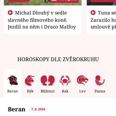
Michal Dlouhý v sedle
Tuna se chtěl vrátit domů.
slavného filmového koně.
Zarazilo ho
Jezdil na něm i Draco Malfoy
smlouvě př
zemřít
HOROSKOPY DLE ZVĚROKRUHU
Beran
Býk
Blíženci
Rak
Lev
Panna
V
Beran
7. 8. 2026