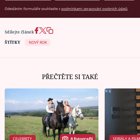
Odesláním formuláře souhlasíte s
podmínkami zpracování osobních údajů
Sdílejte článek
ŠTÍTKY
NOVÝ ROK
PŘEČTĚTE SI TAKÉ
CELEBRITY
SERIÁLY A FIL
8 fotografií