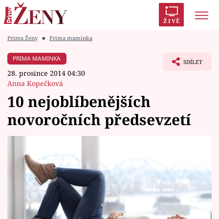
ŽIVĚ
Prima Ženy
■
Prima maminka
Trendy:
Polabí
Inspekce
Prostřeno!
AYTO?
PRIMA MAMINKA
SDÍLET
Módní alarm
Zrádci
Proměny
28. prosince 2014 04:30
Anna Kopečková
10 nejoblíbenějších
novoročních předsevzetí
Témata
Celebrity
Vztahy
Seriály