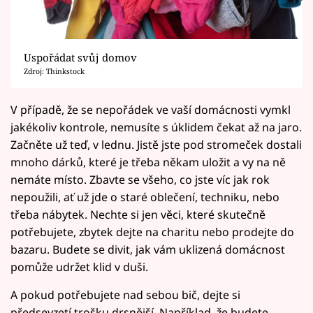
Uspořádat svůj domov
Zdroj: Thinkstock
V případě, že se nepořádek ve vaší domácnosti vymkl
jakékoliv kontrole, nemusíte s úklidem čekat až na jaro.
Začněte už teď, v lednu. Jistě jste pod stromeček dostali
mnoho dárků, které je třeba někam uložit a vy na ně
nemáte místo. Zbavte se všeho, co jste víc jak rok
nepoužili, ať už jde o staré oblečení, techniku, nebo
třeba nábytek. Nechte si jen věci, které skutečně
potřebujete, zbytek dejte na charitu nebo prodejte do
bazaru. Budete se divit, jak vám uklizená domácnost
pomůže udržet klid v duši.
A pokud potřebujete nad sebou bič, dejte si
předsevzetí trošku drsnější. Například, že budete