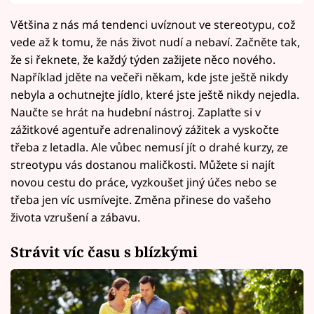
Většina z nás má tendenci uvíznout ve stereotypu, což
vede až k tomu, že nás život nudí a nebaví. Začněte tak,
že si řeknete, že každý týden zažijete něco nového.
Například jděte na večeři někam, kde jste ještě nikdy
nebyla a ochutnejte jídlo, které jste ještě nikdy nejedla.
Naučte se hrát na hudební nástroj. Zaplaťte si v
zážitkové agentuře adrenalinový zážitek a vyskočte
třeba z letadla. Ale vůbec nemusí jít o drahé kurzy, ze
streotypu vás dostanou maličkosti. Můžete si najít
novou cestu do práce, vyzkoušet jiný účes nebo se
třeba jen víc usmívejte. Změna přinese do vašeho
života vzrušení a zábavu.
Strávit víc času s blízkými