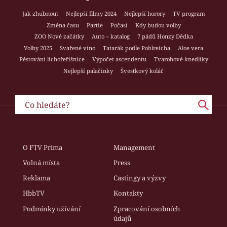
Jak zhubnout
Nejlepší filmy 2024
Nejlepší horory
TV program
Změna času
Partie
Počasí
Kdy budou volby
ZOO Nové začátky
Auto – katalog
7 pádů Honzy Dědka
Volby 2025
Svařené víno
Tatarák podle Pohlreicha
Aloe vera
Pěstování lichořeřišnice
Výpočet ascendentu
Tvarohové knedlíky
Nejlepší palačinky
Švestkový koláč
O FTV Prima
Management
Volná místa
Press
Reklama
Castingy a výzvy
HbbTV
Kontakty
Podmínky užívání
Zpracování osobních
údajů