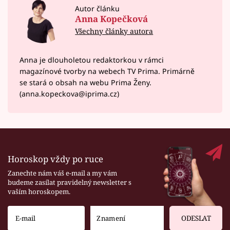
Autor článku
Anna Kopečková
Všechny články autora
Anna je dlouholetou redaktorkou v rámci
magazínové tvorby na webech TV Prima. Primárně
se stará o obsah na webu Prima Ženy.
(anna.kopeckova@iprima.cz)
Horoskop vždy po ruce
Zanechte nám váš e-mail a my vám
budeme zasílat pravidelný newsletter s
vaším horoskopem.
ODESLAT