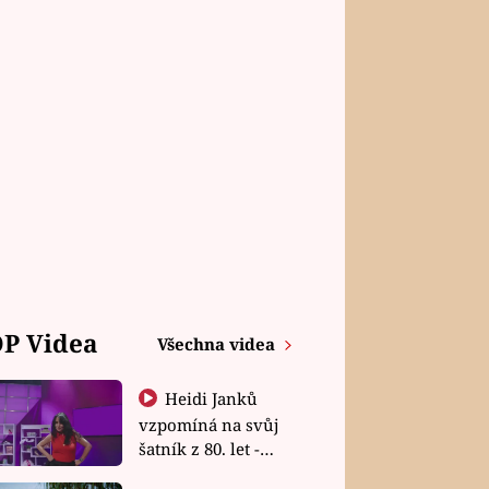
P Videa
Všechna videa
Heidi Janků
vzpomíná na svůj
šatník z 80. let -
Shopaholičky