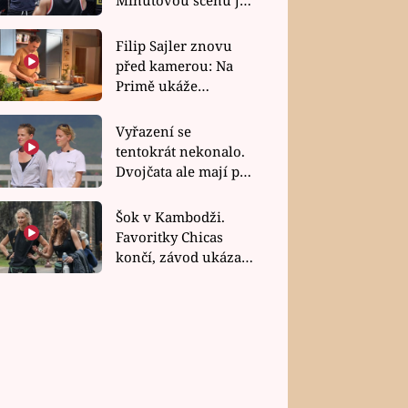
bez dubla
Filip Sajler znovu
před kamerou: Na
Primě ukáže
poctivou kuchyni i
rychlé recepty
Vyřazení se
tentokrát nekonalo.
Dvojčata ale mají po
uzavření třetí etapy
závodu nůž na krku
Šok v Kambodži.
Favoritky Chicas
končí, závod ukázal
svou nejtvrdší tvář