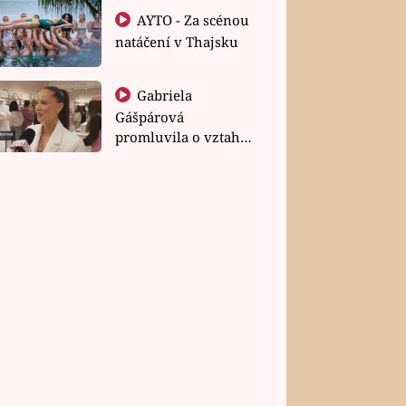
AYTO - Za scénou
natáčení v Thajsku
Gabriela
Gášpárová
promluvila o vztahu
a zakládání rodiny