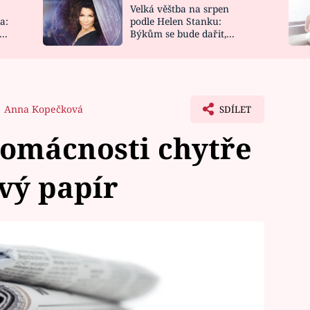
Velká věštba na srpen
NOVINKY
ZAHRADA
a:
podle Helen Stanku:
y
Býkům se bude dařit,
VIDEORECEPTY
DESIGN
Vodnáře čeká jízda
Anna Kopečková
SDÍLET
 domácnosti chytře
vý papír