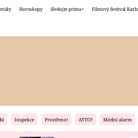
eriály
Horoskopy
Sledujte prima+
Filmový festival Karl
Celebrity
Recept
MÓDA A KRÁSA
HLAVNÍ JÍ
VZTAHY A SEX
SLADKÉ
PRIMA MAMINKA
ZDRAVÉ
bí
Inspekce
Prostřeno!
AYTO?
Módní alarm
Fresh
Living
RECEPTY
BYDLENÍ