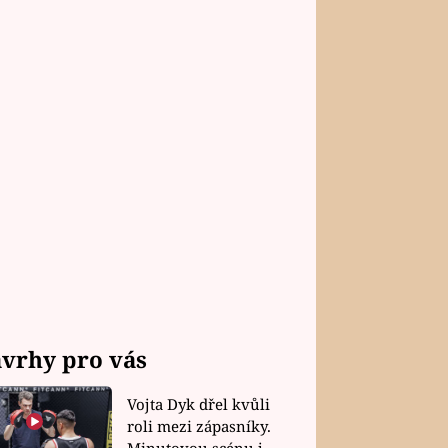
vrhy pro vás
Vojta Dyk dřel kvůli
roli mezi zápasníky.
Minutovou scénu jel