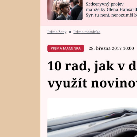
Srdceryvný projev
SNÁŘ
CELEBRITY
manželky Glena Hansard
Syn tu není, nerozuměl b
HOROSKOP NA
VAŘENÍ
tomu, vysvětlila
ROK 2023
Prima Ženy
■
Prima maminka
28. března 2017 10:00
PRIMA MAMINKA
10 rad, jak v
využít novino