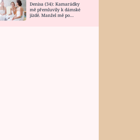
Denisa (34): Kamarádky
mě přemluvily k dámské
jízdě. Manžel mě po
návratu zaskočil