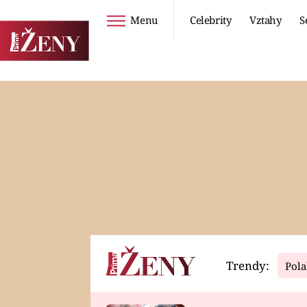
Menu
Celebrity
Vztahy
S
Seriály
Životní styl
ZOO
DIETY A HUBNUTÍ
PROSTŘENO!
CESTOVÁNÍ A
DOVOLENÁ
DUCH
ZDRAVÍ
Trendy:
Pola
Horoskopy
Video
ASTROČLÁNKY
SERIÁLY