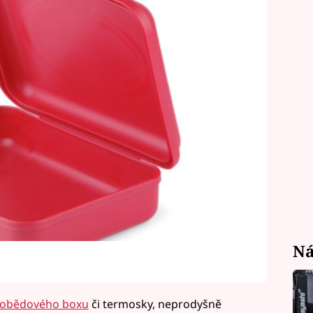
Ná
 obědového boxu
či termosky, neprodyšně