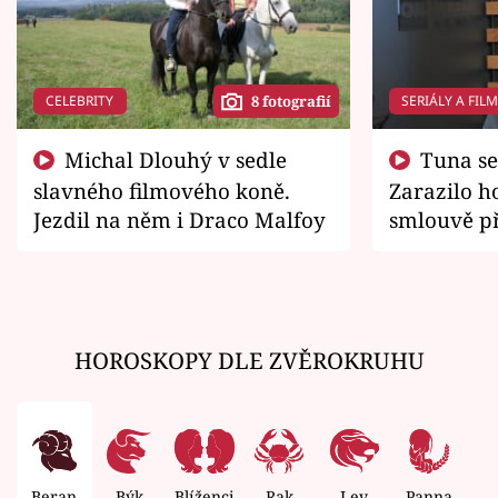
CELEBRITY
SERIÁLY A FIL
8 fotografií
Michal Dlouhý v sedle
Tuna se chtěl vrátit domů.
slavného filmového koně.
Zarazilo ho
Jezdil na něm i Draco Malfoy
smlouvě př
zemřít
HOROSKOPY DLE ZVĚROKRUHU
Beran
Býk
Blíženci
Rak
Lev
Panna
V