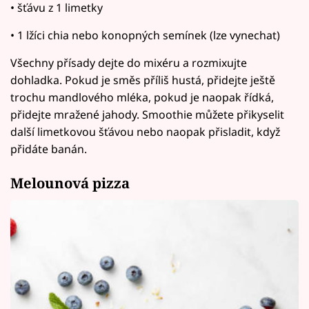
• šťávu z 1 limetky
• 1 lžíci chia nebo konopných semínek (lze vynechat)
Všechny přísady dejte do mixéru a rozmixujte
dohladka. Pokud je směs příliš hustá, přidejte ještě
trochu mandlového mléka, pokud je naopak řídká,
přidejte mražené jahody. Smoothie můžete přikyselit
další limetkovou šťávou nebo naopak přisladit, když
přidáte banán.
Melounová pizza