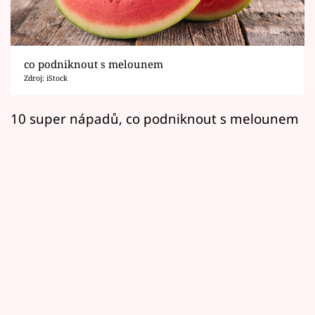
Horoskopy
Sledujte prima+
co podniknout s melounem
Filmový festival Karlovy Vary
Zdroj: iStock
Pořady
10 super nápadů, co podniknout s melounem
Mámy sobě
Přihlášení
Sledujte nás