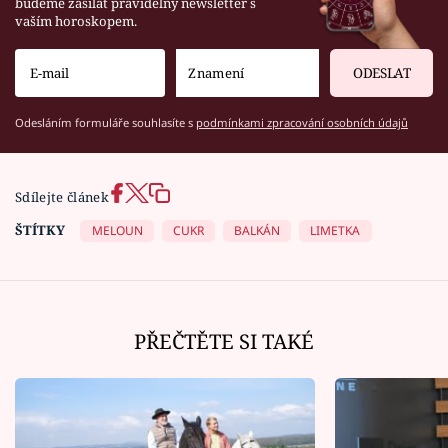
budeme zasílat pravidelný newsletter s
vaším horoskopem.
ODESLAT
Odesláním formuláře souhlasíte s
podmínkami zpracování osobních údajů
Sdílejte článek
ŠTÍTKY
MELOUN
CUKR
BALKÁN
LIMETKA
PŘEČTĚTE SI TAKÉ