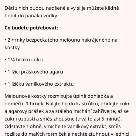
Děti z nich budou nadšené a vy si je můžete klidně
hodit do panáka vodky…
Co budete potřebovat:
• 2 hrnky bezpeckatého melounu nakrájeného na
kostky
• 1/4 hrnku cukru
• 1 lžíci práškového agaru
• 1 lžičku vanilkového extraktu
Melounové kostky rozmixujte úplně dohladka a
odměřte 1 hrnek. Nalijte ho do kastrůlku, přidejte cukr
a agarový prášek a za stálého míchání zahřívejte, až se
cukr rozpustí a směs zhoustne (trvá to asi 5 minut).
Odstavte z ohně, vmíchejte vanilkový extrakt, směs
rozlijte do malých formiček a nechte ztuhnout v lednici