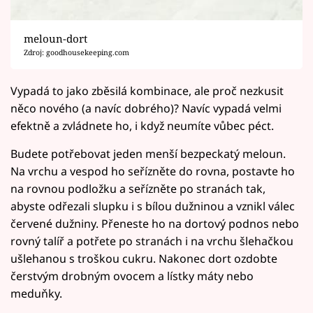
meloun-dort
Zdroj: goodhousekeeping.com
Vypadá to jako zběsilá kombinace, ale proč nezkusit
něco nového (a navíc dobrého)? Navíc vypadá velmi
efektně a zvládnete ho, i když neumíte vůbec péct.
Budete potřebovat jeden menší bezpeckatý meloun.
Na vrchu a vespod ho seřízněte do rovna, postavte ho
na rovnou podložku a seřízněte po stranách tak,
abyste odřezali slupku i s bílou dužninou a vznikl válec
červené dužniny. Přeneste ho na dortový podnos nebo
rovný talíř a potřete po stranách i na vrchu šlehačkou
ušlehanou s troškou cukru. Nakonec dort ozdobte
čerstvým drobným ovocem a lístky máty nebo
meduňky.