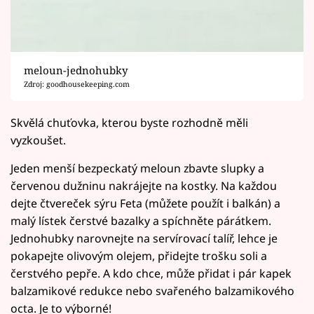
meloun-jednohubky
Zdroj: goodhousekeeping.com
Skvělá chuťovka, kterou byste rozhodně měli
vyzkoušet.
Jeden menší bezpeckatý meloun zbavte slupky a
červenou dužninu nakrájejte na kostky. Na každou
dejte čtvereček sýru Feta (můžete použít i balkán) a
malý lístek čerstvé bazalky a spíchněte párátkem.
Jednohubky narovnejte na servírovací talíř, lehce je
pokapejte olivovým olejem, přidejte trošku soli a
čerstvého pepře. A kdo chce, může přidat i pár kapek
balzamikové redukce nebo svařeného balzamikového
octa. Je to výborné!