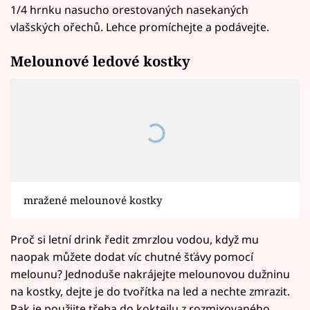
1/4 hrnku nasucho orestovaných nasekaných
vlašských ořechů. Lehce promíchejte a podávejte.
Melounové ledové kostky
mražené melounové kostky
Proč si letní drink ředit zmrzlou vodou, když mu
naopak můžete dodat víc chutné šťávy pomocí
melounu? Jednoduše nakrájejte melounovou dužninu
na kostky, dejte je do tvořítka na led a nechte zmrazit.
Pak je použijte třeba do koktejlu z rozmixovaného