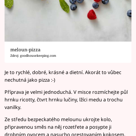
meloun-pizza
Zdroj: goodhousekeeping.com
Je to rychlé, dobré, krásné a dietní. Akorát to vůbec
nechutná jako pizza :-)
Příprava je velmi jednoduchá. V misce rozmíchejte půl
hrnku ricotty, čtvrt hrnku lučiny, lžíci medu a trochu
vanilky.
Ze středu bezpeckatého melounu ukrojte kolo,
připravenou směs na něj rozetřete a posypte ji
drobným ovocem a nasucho orestovaným kokosem.