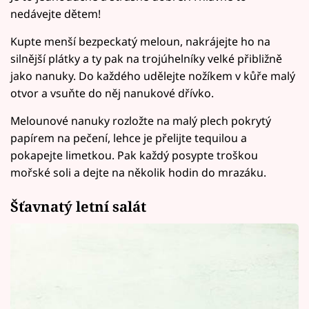
nedávejte dětem!
Kupte menší bezpeckatý meloun, nakrájejte ho na
silnější plátky a ty pak na trojúhelníky velké přibližně
jako nanuky. Do každého udělejte nožíkem v kůře malý
otvor a vsuňte do něj nanukové dřívko.
Melounové nanuky rozložte na malý plech pokrytý
papírem na pečení, lehce je přelijte tequilou a
pokapejte limetkou. Pak každý posypte troškou
mořské soli a dejte na několik hodin do mrazáku.
Šťavnatý letní salát