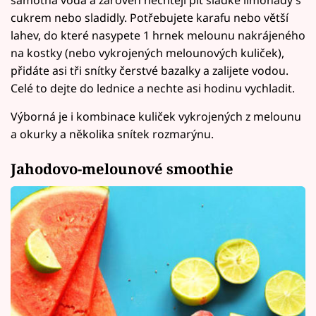
samotná voda a zároveň nechtějí pít sladké limonády s
cukrem nebo sladidly. Potřebujete karafu nebo větší
lahev, do které nasypete 1 hrnek melounu nakrájeného
na kostky (nebo vykrojených melounových kuliček),
přidáte asi tři snítky čerstvé bazalky a zalijete vodou.
Celé to dejte do lednice a nechte asi hodinu vychladit.
Výborná je i kombinace kuliček vykrojených z melounu
a okurky a několika snítek rozmarýnu.
Jahodovo-melounové smoothie