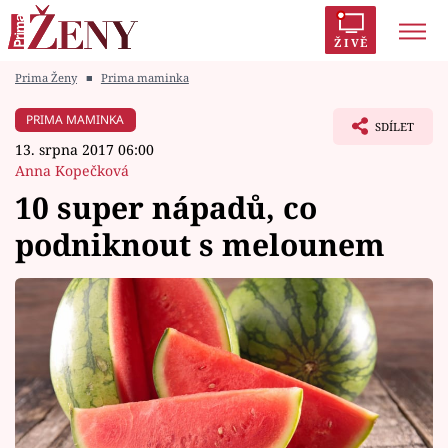
ŽIVĚ
Prima Ženy
■
Prima maminka
Trendy:
Polabí
Inspekce
Prostřeno!
AYTO?
PRIMA MAMINKA
SDÍLET
Módní alarm
Zrádci
Proměny
13. srpna 2017 06:00
Anna Kopečková
10 super nápadů, co
podniknout s melounem
Témata
Celebrity
Vztahy
Seriály