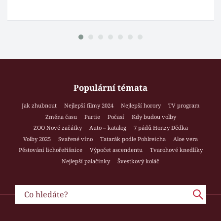
Populární témata
Jak zhubnout
Nejlepší filmy 2024
Nejlepší horory
TV program
Změna času
Partie
Počasí
Kdy budou volby
ZOO Nové začátky
Auto – katalog
7 pádů Honzy Dědka
Volby 2025
Svařené víno
Tatarák podle Pohlreicha
Aloe vera
Pěstování lichořeřišnice
Výpočet ascendentu
Tvarohové knedlíky
Nejlepší palačinky
Švestkový koláč