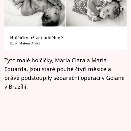
Horoskopy
Sledujte prima+
Filmový festival Karlovy Vary
Holčičky už žijí odděleně
Pořady
Zdroj: Mateus André
Mámy sobě
Tyto malé holčičky, Maria Clara a Maria
Eduarda, jsou staré pouhé čtyři měsíce a
Přihlášení
právě podstoupily separační operaci v Goianii
v Brazílii.
Sledujte nás