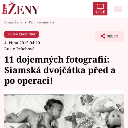
ŽIVĚ
Prima Ženy
■
Prima maminka
Trendy:
Polabí
Inspekce
Prostřeno!
AYTO?
PRIMA MAMINKA
SDÍLET
Módní alarm
Zrádci
Proměny
4. října 2015 04:20
Lucie Průchová
11 dojemných fotografií:
Siamská dvojčátka před a
Témata
po operaci!
Celebrity
Vztahy
Seriály