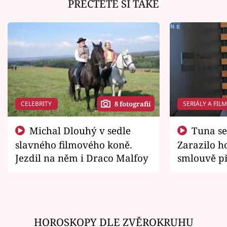
PŘEČTĚTE SI TAKÉ
CELEBRITY
SERIÁLY A FIL
8 fotografií
Michal Dlouhý v sedle
Tuna se chtěl vrátit domů.
slavného filmového koně.
Zarazilo ho
Jezdil na něm i Draco Malfoy
smlouvě př
zemřít
HOROSKOPY DLE ZVĚROKRUHU