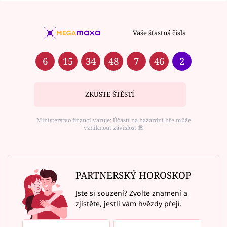
Vaše šťastná čísla
6
15
34
48
7
46
2
ZKUSTE ŠTĚSTÍ
Ministerstvo financí varuje: Účastí na hazardní hře může
vzniknout závislost ⑱
PARTNERSKÝ HOROSKOP
Jste si souzení? Zvolte znamení a
zjistěte, jestli vám hvězdy přejí.