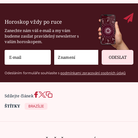
Horoskop vždy po ruce
Zanechte nám váš e-mail a my vám
budeme zasílat pravidelný newsletter s
vaším horoskopem.
ODESLAT
Odesláním formuláře souhlasíte s
podmínkami zpracování osobních údajů
Sdílejte článek
ŠTÍTKY
BRAZÍLIE