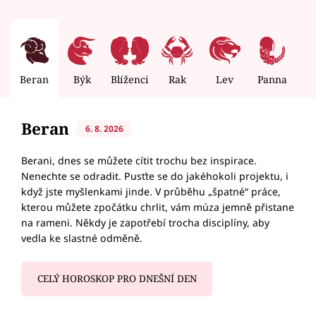
Beran
Býk
Blíženci
Rak
Lev
Panna
V
Beran
6. 8. 2026
Berani, dnes se můžete cítit trochu bez inspirace.
Nenechte se odradit. Pusťte se do jakéhokoli projektu, i
když jste myšlenkami jinde. V průběhu „špatné“ práce,
kterou můžete zpočátku chrlit, vám múza jemně přistane
na rameni. Někdy je zapotřebí trocha disciplíny, aby
vedla ke slastné odměně.
CELÝ HOROSKOP PRO DNEŠNÍ DEN