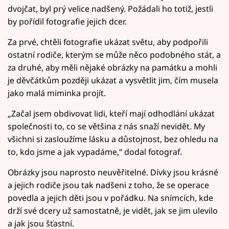
dvojčat, byl prý velice nadšený. Požádali ho totiž, jestli
by pořídil fotografie jejich dcer.
Za prvé, chtěli fotografie ukázat světu, aby podpořili
ostatní rodiče, kterým se může něco podobného stát, a
za druhé, aby měli nějaké obrázky na památku a mohli
je děvčátkům později ukázat a vysvětlit jim, čím musela
jako malá miminka projít.
„Začal jsem obdivovat lidi, kteří mají odhodlání ukázat
společnosti to, co se většina z nás snaží nevidět. My
všichni si zasloužíme lásku a důstojnost, bez ohledu na
to, kdo jsme a jak vypadáme,“ dodal fotograf.
Obrázky jsou naprosto neuvěřitelné. Dívky jsou krásné
a jejich rodiče jsou tak nadšeni z toho, že se operace
povedla a jejich děti jsou v pořádku. Na snímcích, kde
drží své dcery už samostatně, je vidět, jak se jim ulevilo
a jak jsou šťastní.