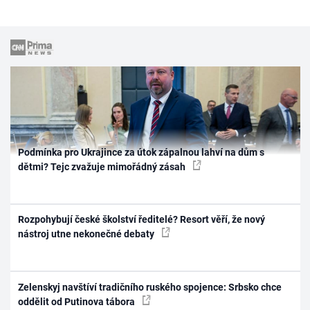
Podmínka pro Ukrajince za útok zápalnou lahví na dům s
dětmi? Tejc zvažuje mimořádný zásah
Rozpohybují české školství ředitelé? Resort věří, že nový
nástroj utne nekonečné debaty
Zelenskyj navštíví tradičního ruského spojence: Srbsko chce
oddělit od Putinova tábora