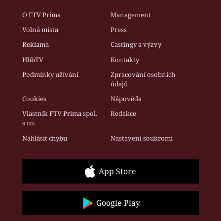
O FTV Prima
Management
Volná místa
Press
Reklama
Castingy a výzvy
HbbTV
Kontakty
Podmínky užívání
Zpracování osobních
údajů
Cookies
Nápověda
Vlastník FTV Prima spol.
Redakce
s r.o.
Nahlásit chybu
Nastavení soukromí
App Store
Google Play