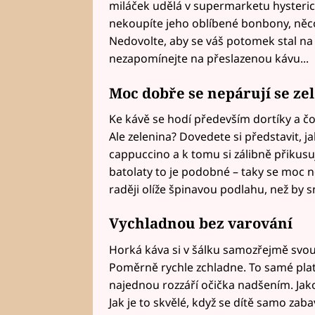
miláček udělá v supermarketu hysteri
nekoupíte jeho oblíbené bonbony, něc
Nedovolte, aby se váš potomek stal na 
nezapomínejte na přeslazenou kávu...
Moc dobře se nepárují se ze
Ke kávě se hodí především dortíky a čo
Ale zelenina? Dovedete si představit, j
cappuccino a k tomu si zálibně přikusu
batolaty to je podobné – taky se moc 
raději olíže špinavou podlahu, než by s
Vychladnou bez varování
Horká káva si v šálku samozřejmě svou
Poměrně rychle zchladne. To samé platí
najednou rozzáří očička nadšením. Ja
Jak je to skvělé, když se dítě samo zab