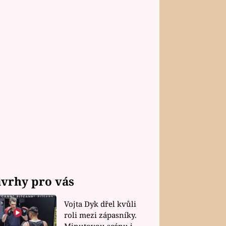
vrhy pro vás
Vojta Dyk dřel kvůli
roli mezi zápasníky.
Minutovou scénu jel