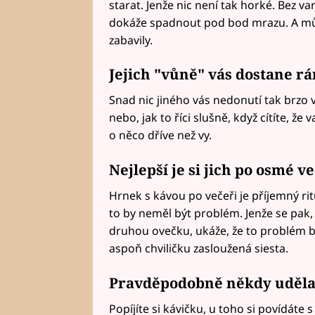
starat. Jenže nic není tak horké. Bez v
dokáže spadnout pod bod mrazu. A může
zabavily.
Jejich "vůně" vás dostane rá
Snad nic jiného vás nedonutí tak brzo 
nebo, jak to říci slušně, když cítíte, ž
o něco dříve než vy.
Nejlepší je si jich po osmé 
Hrnek s kávou po večeři je příjemný rit
to by neměl být problém. Jenže se pak, 
druhou ovečku, ukáže, že to problém by
aspoň chviličku zasloužená siesta.
Pravděpodobně někdy udělají
Popíjíte si kávičku, u toho si povídáte 