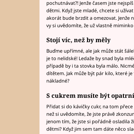
pochutnávat?! Jenže časem jste nejspíš k
dětmi. Když jste mladé, chcete si užívat
akorát bude brzdit a omezovat. Jenže n
vy si uvědomíte, že už vlastně miminko
Stojí víc, než by měly
Buďme upřímné, ale jak může stát šále
je to nelidské! Ledaže by snad byla m
případě by i ta stovka byla málo. Nic
dítětem. Jak může být pár kilo, které je
nákladné?
S cukrem musíte být opatrn
Přidat si do kávičky cukr, na tom přece
než si uvědomíte, že jste právě zkonzu
jenom tím, že jste si pořádně osladila ž
dětmi? Když jim sem tam dáte něco slad