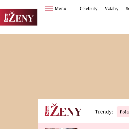
Menu
Celebrity
Vztahy
S
Seriály
Životní styl
ZOO
DIETY A HUBNUTÍ
PROSTŘENO!
CESTOVÁNÍ A
DOVOLENÁ
DUCH
ZDRAVÍ
Trendy:
Pola
Horoskopy
Video
ASTROČLÁNKY
SERIÁLY