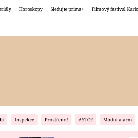
eriály
Horoskopy
Sledujte prima+
Filmový festival Karl
Celebrity
Recept
MÓDA A KRÁSA
HLAVNÍ JÍ
VZTAHY A SEX
SLADKÉ
PRIMA MAMINKA
ZDRAVÉ
bí
Inspekce
Prostřeno!
AYTO?
Módní alarm
Fresh
Living
RECEPTY
BYDLENÍ