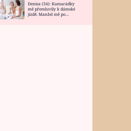
Denisa (34): Kamarádky
mě přemluvily k dámské
jízdě. Manžel mě po
návratu zaskočil