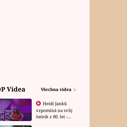
P Videa
Všechna videa
Heidi Janků
vzpomíná na svůj
šatník z 80. let -
Shopaholičky