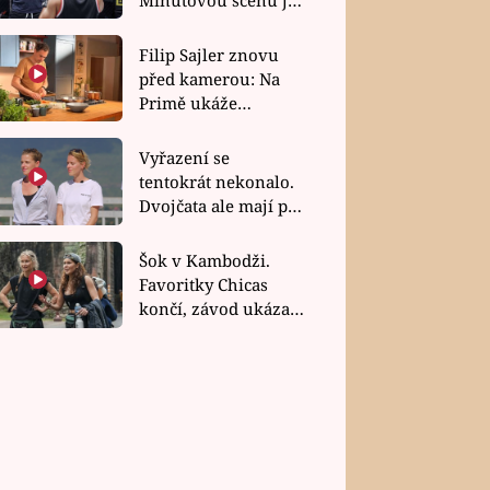
bez dubla
Filip Sajler znovu
před kamerou: Na
Primě ukáže
poctivou kuchyni i
rychlé recepty
Vyřazení se
tentokrát nekonalo.
Dvojčata ale mají po
uzavření třetí etapy
závodu nůž na krku
Šok v Kambodži.
Favoritky Chicas
končí, závod ukázal
svou nejtvrdší tvář