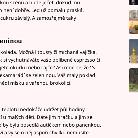
ckou scénu a bude ječet, dokud mu
o není dobře. Led už pomalu praská.
cukru závislý. A samozřejmě taky
leninou
koláda. Možná i tousty či míchaná vajíčka.
ak si vychutnáváte vaše oblíbené espresso či
jete okurku nebo rajče? Asi moc ne, že? S
nekamarádí se zeleninou. Váš malý poklad
nědl misku s vařenou brokolicí.
 teplotu nedokáže udržet půl hodiny.
 u malých dětí. Dáte jim hračku a jim se
ko by byla posedlá autíčkem nebo panenkou.
aví a vy se o něj aspoň chvilku nemusíte