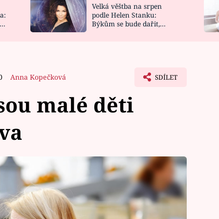
Velká věštba na srpen
NOVINKY
ZAHRADA
a:
podle Helen Stanku:
y
Býkům se bude dařit,
VIDEORECEPTY
DESIGN
Vodnáře čeká jízda
0
Anna Kopečková
SDÍLET
jsou malé děti
áva