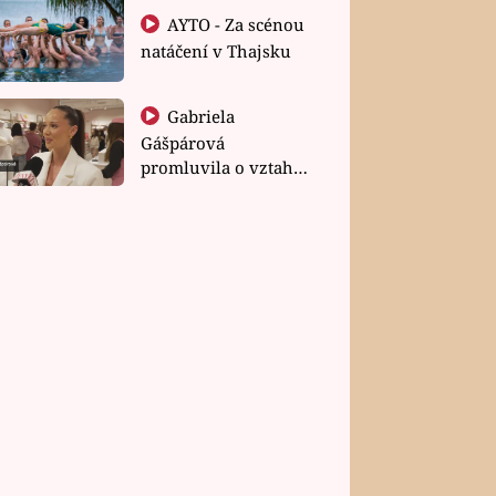
AYTO - Za scénou
natáčení v Thajsku
Gabriela
Gášpárová
promluvila o vztahu
a zakládání rodiny