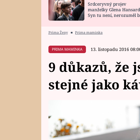
Srdceryvný projev
SNÁŘ
CELEBRITY
manželky Glena Hansard
Syn tu není, nerozuměl b
HOROSKOP NA
VAŘENÍ
tomu, vysvětlila
ROK 2023
Prima Ženy
■
Prima maminka
13. listopadu 2016 08:0
PRIMA MAMINKA
9 důkazů, že 
stejné jako k