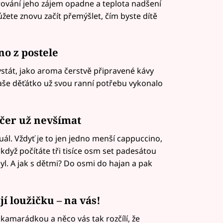
arování jeho zájem opadne a teplota nadšení
te znovu začít přemýšlet, čím byste dítě
no z postele
vstát, jako aroma čerstvě připravené kávy
e vaše děťátko už svou ranní potřebu vykonalo
večer už nevšímat
uál. Vždyť je to jen jedno menší cappuccino,
když počítáte tři tisíce osm set padesátou
l. A jak s dětmi? Do osmi do hajan a pak
 loužičku – na vás!
s kamarádkou a něco vás tak rozčílí, že