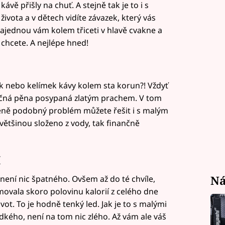
ávě přišly na chuť. A stejně tak je to i s
 života a v dětech vidíte závazek, který vás
ajednou vám kolem třiceti v hlavě cvakne a
 chcete. A nejlépe hned!
k nebo kelímek kávy kolem sta korun?! Vždyť
léčná pěna posypaná zlatým prachem. V tom
méně podobný problém můžete řešit i s malým
 většinou složeno z vody, tak finančně
í
Ná
 není nic špatného. Ovšem až do té chvíle,
movala skoro polovinu kalorií z celého dne
ivot. To je hodně tenký led. Jak je to s malými
kého, není na tom nic zlého. Až vám ale váš