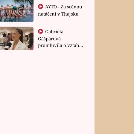
AYTO - Za scénou
natáčení v Thajsku
Gabriela
Gášpárová
promluvila o vztahu
a zakládání rodiny