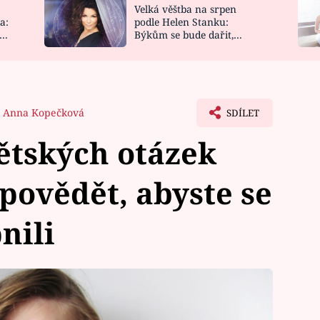
Velká věštba na srpen
NOVINKY
ZAHRADA
a:
podle Helen Stanku:
y
Býkům se bude dařit,
VIDEORECEPTY
DESIGN
Vodnáře čeká jízda
Anna Kopečková
SDÍLET
ětských otázek
dpovědět, abyste se
nili