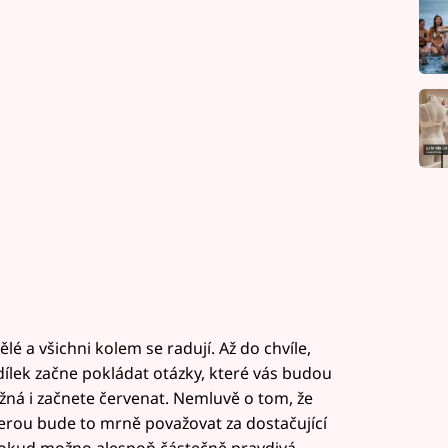
ělé a všichni kolem se radují. Až do chvíle,
ílek začne pokládat otázky, které vás budou
ná i začnete červenat. Nemluvě o tom, že
erou bude to mrně považovat za dostačující
pokud možno alespoň částečně pravdivá.