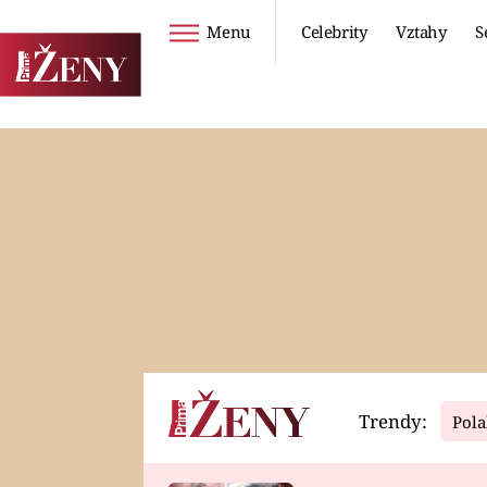
Menu
Celebrity
Vztahy
S
Seriály
Životní styl
ZOO
DIETY A HUBNUTÍ
PROSTŘENO!
CESTOVÁNÍ A
DOVOLENÁ
DUCH
ZDRAVÍ
Trendy:
Pola
Horoskopy
Video
ASTROČLÁNKY
SERIÁLY