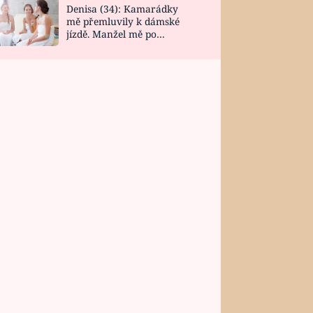
Denisa (34): Kamarádky
mě přemluvily k dámské
jízdě. Manžel mě po
návratu zaskočil