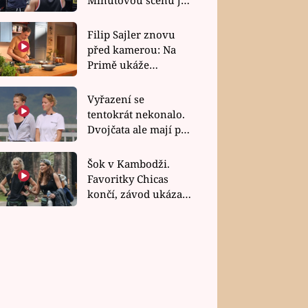
bez dubla
Filip Sajler znovu
před kamerou: Na
Primě ukáže
poctivou kuchyni i
rychlé recepty
Vyřazení se
tentokrát nekonalo.
Dvojčata ale mají po
uzavření třetí etapy
závodu nůž na krku
Šok v Kambodži.
Favoritky Chicas
končí, závod ukázal
svou nejtvrdší tvář