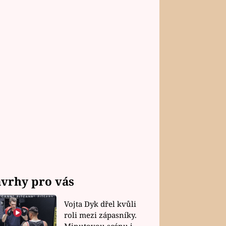
vrhy pro vás
Vojta Dyk dřel kvůli
roli mezi zápasníky.
Minutovou scénu jel