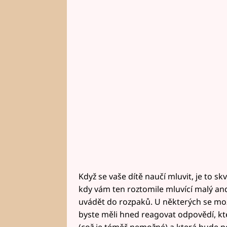
Když se vaše dítě naučí mluvit, je to skv
kdy vám ten roztomile mluvící malý and
uvádět do rozpaků. U některých se mož
byste měli hned reagovat odpovědí, kt
(což je téměř nemožné) a která bude 