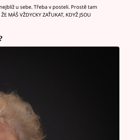
o nejblíž u sebe. Třeba v posteli. Prostě tam
 TI, ŽE MÁŠ VŽDYCKY ZAŤUKAT, KDYŽ JSOU
?