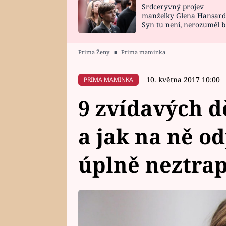
Srdceryvný projev
SNÁŘ
CELEBRITY
manželky Glena Hansard
Syn tu není, nerozuměl b
HOROSKOP NA
VAŘENÍ
tomu, vysvětlila
ROK 2023
Prima Ženy
■
Prima maminka
10. května 2017 10:00
PRIMA MAMINKA
9 zvídavých d
a jak na ně o
úplně neztrap