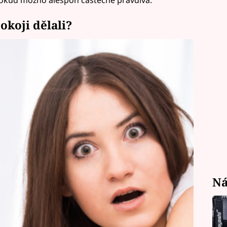
okoji dělali?
Ná