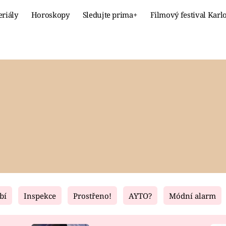
eriály
Horoskopy
Sledujte prima+
Filmový festival Karl
Celebrity
Recept
MÓDA A KRÁSA
HLAVNÍ JÍ
VZTAHY A SEX
SLADKÉ
PRIMA MAMINKA
ZDRAVÉ
bí
Inspekce
Prostřeno!
AYTO?
Módní alarm
Fresh
Living
RECEPTY
BYDLENÍ