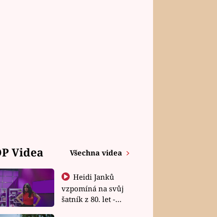
P Videa
Všechna videa
Heidi Janků
vzpomíná na svůj
šatník z 80. let -
Shopaholičky