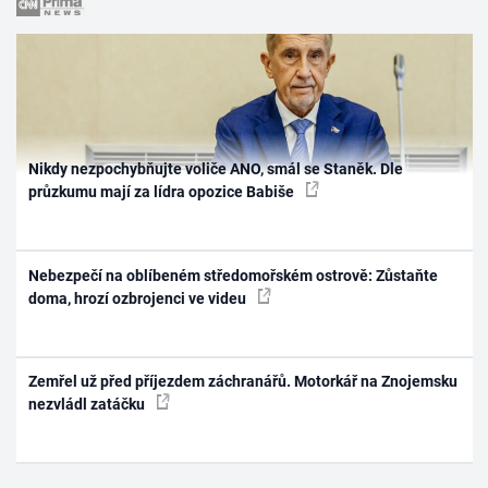
Nikdy nezpochybňujte voliče ANO, smál se Staněk. Dle
průzkumu mají za lídra opozice Babiše
Nebezpečí na oblíbeném středomořském ostrově: Zůstaňte
doma, hrozí ozbrojenci ve videu
Zemřel už před příjezdem záchranářů. Motorkář na Znojemsku
nezvládl zatáčku