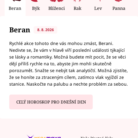
Beran
Býk
Blíženci
Rak
Lev
Panna
V
Beran
8. 8. 2026
Rychlé akce tohoto dne vás mohou zmást, Berani.
Nedivte se, že vám v hlavě víří poslední události týkající
se lásky a romantiky. Možná budete mít pocit, že se věci
dějí příliš rychle na to, abyste jim mohli skutečně
porozumět. Snažte se nebýt tak analytičtí. Možná zjistíte,
že se honíte za ztraceným cílem, zatímco vlak vyjíždí ze
stanice. Naskočte na palubu a nechte problém za sebou.
CELÝ HOROSKOP PRO DNEŠNÍ DEN