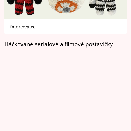
Horoskopy
Sledujte prima+
fotorcreated
Filmový festival Karlovy Vary
Háčkované seriálové a filmové postavičky
Pořady
Mámy sobě
Přihlášení
Sledujte nás