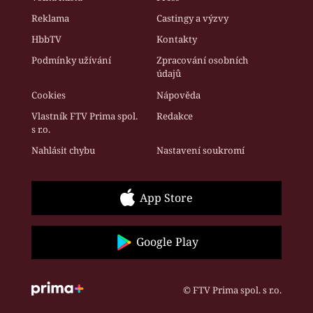
Reklama
Castingy a výzvy
HbbTV
Kontakty
Podmínky užívání
Zpracování osobních
údajů
Cookies
Nápověda
Vlastník FTV Prima spol.
Redakce
s r.o.
Nahlásit chybu
Nastavení soukromí
App Store
Google Play
© FTV Prima spol. s r.o.