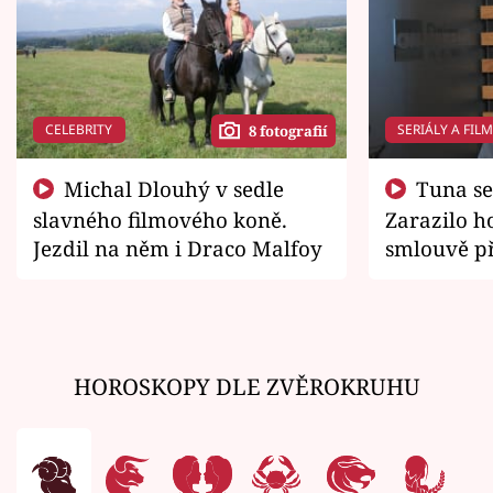
CELEBRITY
SERIÁLY A FIL
8 fotografií
Michal Dlouhý v sedle
Tuna se chtěl vrátit domů.
slavného filmového koně.
Zarazilo ho
Jezdil na něm i Draco Malfoy
smlouvě př
zemřít
HOROSKOPY DLE ZVĚROKRUHU