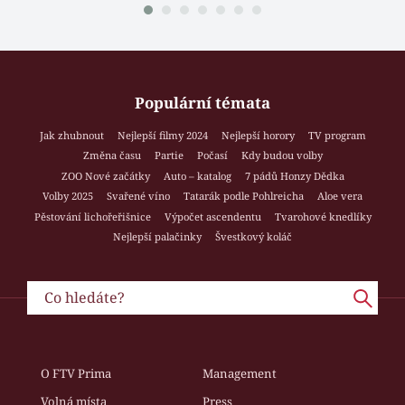
Populární témata
Jak zhubnout
Nejlepší filmy 2024
Nejlepší horory
TV program
Změna času
Partie
Počasí
Kdy budou volby
ZOO Nové začátky
Auto – katalog
7 pádů Honzy Dědka
Volby 2025
Svařené víno
Tatarák podle Pohlreicha
Aloe vera
Pěstování lichořeřišnice
Výpočet ascendentu
Tvarohové knedlíky
Nejlepší palačinky
Švestkový koláč
O FTV Prima
Management
Volná místa
Press