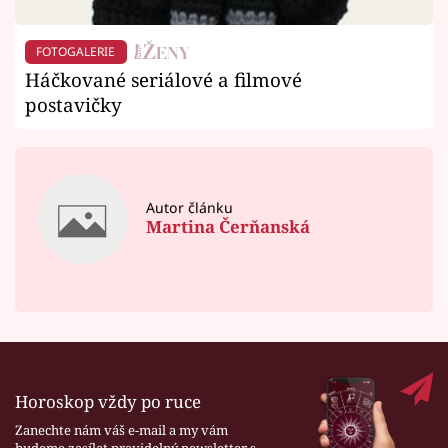
FOTOGALERIE
Háčkované seriálové a filmové
postavičky
Autor článku
Martina Čerňanská
Horoskop vždy po ruce
Zanechte nám váš e-mail a my vám
budeme zasílat pravidelný newsletter s