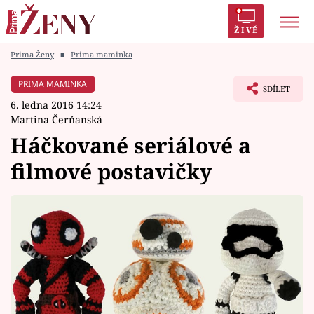
ŽIVĚ
Prima Ženy
■
Prima maminka
Trendy:
Polabí
Inspekce
Prostřeno!
AYTO?
PRIMA MAMINKA
SDÍLET
Módní alarm
Zrádci
Proměny
6. ledna 2016 14:24
Martina Čerňanská
Háčkované seriálové a
filmové postavičky
Témata
Celebrity
Vztahy
Seriály