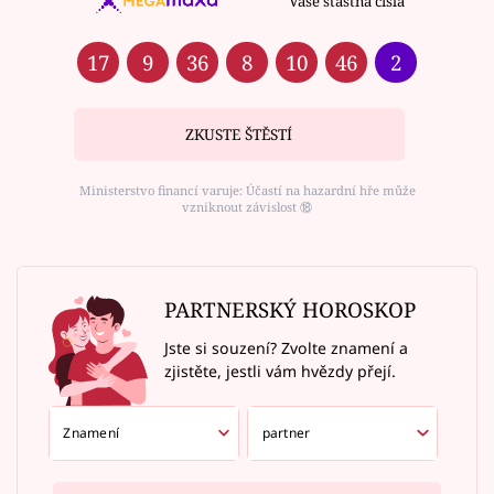
Vaše šťastná čísla
17
9
36
8
10
46
2
ZKUSTE ŠTĚSTÍ
Ministerstvo financí varuje: Účastí na hazardní hře může
vzniknout závislost ⑱
PARTNERSKÝ HOROSKOP
Jste si souzení? Zvolte znamení a
zjistěte, jestli vám hvězdy přejí.