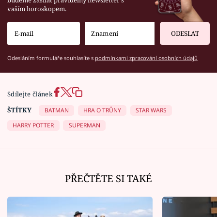
vaším horoskopem.
ODESLAT
Odesláním formuláře souhlasíte s
podmínkami zpracování osobních údajů
Sdílejte článek
ŠTÍTKY
BATMAN
HRA O TRŮNY
STAR WARS
HARRY POTTER
SUPERMAN
PŘEČTĚTE SI TAKÉ