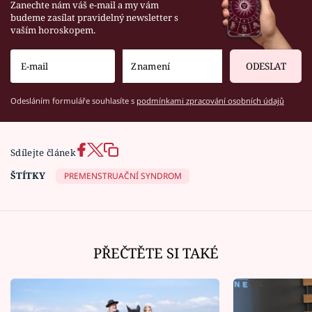
Zanechte nám váš e-mail a my vám
budeme zasílat pravidelný newsletter s
vaším horoskopem.
ODESLAT
Odesláním formuláře souhlasíte s
podmínkami zpracování osobních údajů
Sdílejte článek
ŠTÍTKY
PREMENSTRUAČNÍ SYNDROM
PŘEČTĚTE SI TAKÉ