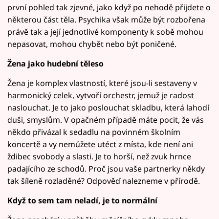
první pohled tak zjevné, jako když po nehodě přijdete o
některou část těla. Psychika však může být rozbořena
právě tak a její jednotlivé komponenty k sobě mohou
nepasovat, mohou chybět nebo být poničené.
Žena jako hudební těleso
Žena je komplex vlastností, které jsou-li sestaveny v
harmonický celek, vytvoří orchestr, jemuž je radost
naslouchat. Je to jako poslouchat skladbu, která lahodí
duši, smyslům. V opačném případě máte pocit, že vás
někdo přivázal k sedadlu na povinném školním
koncertě a vy nemůžete utéct z místa, kde není ani
ždibec svobody a slasti. Je to horší, než zvuk hrnce
padajícího ze schodů. Proč jsou vaše partnerky někdy
tak šíleně rozladěné? Odpověď nalezneme v přírodě.
Když to sem tam neladí, je to normální