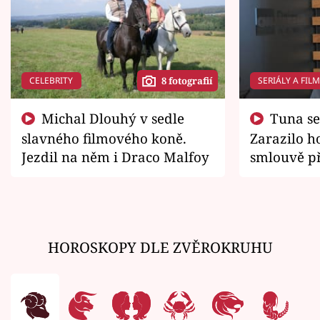
CELEBRITY
SERIÁLY A FIL
8 fotografií
Michal Dlouhý v sedle
Tuna se chtěl vrátit domů.
slavného filmového koně.
Zarazilo ho
Jezdil na něm i Draco Malfoy
smlouvě př
zemřít
HOROSKOPY DLE ZVĚROKRUHU