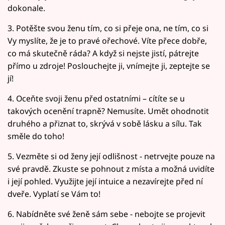
dokonale.
3. Potěšte svou ženu tím, co si přeje ona, ne tím, co si
Vy myslíte, že je to pravé ořechové. Víte přece dobře,
co má skutečně ráda? A když si nejste jistí, pátrejte
přímo u zdroje! Poslouchejte ji, vnímejte ji, zeptejte se
jí!
4. Oceňte svoji ženu před ostatními – cítíte se u
takových ocenění trapně? Nemusíte. Umět ohodnotit
druhého a přiznat to, skrývá v sobě lásku a sílu. Tak
směle do toho!
5. Vezměte si od ženy její odlišnost - netrvejte pouze na
své pravdě. Zkuste se pohnout z místa a možná uvidíte
i její pohled. Využijte její intuice a nezavírejte před ní
dveře. Vyplatí se Vám to!
6. Nabídněte své ženě sám sebe - nebojte se projevit