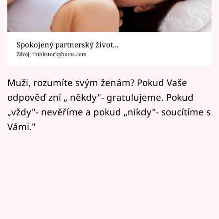
Horoskopy
Sledujte prima+
Spokojený partnerský život...
Filmový festival Karlovy Vary
Zdroj: thinkstockphotos.com
Pořady
Muži, rozumíte svým ženám? Pokud Vaše
odpověď zní „ někdy"- gratulujeme. Pokud
Mámy sobě
„vždy"- nevěříme a pokud „nikdy"- soucítíme s
Vámi."
Přihlášení
Sledujte nás