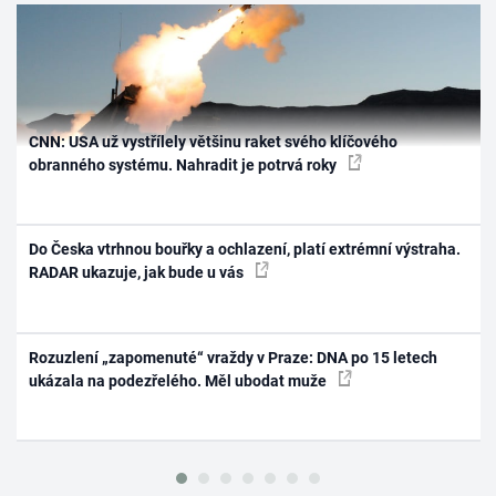
CNN: USA už vystřílely většinu raket svého klíčového
obranného systému. Nahradit je potrvá roky
Do Česka vtrhnou bouřky a ochlazení, platí extrémní výstraha.
RADAR ukazuje, jak bude u vás
Rozuzlení „zapomenuté“ vraždy v Praze: DNA po 15 letech
ukázala na podezřelého. Měl ubodat muže