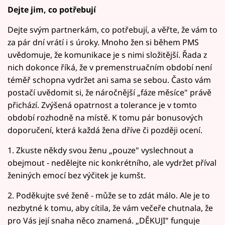
Dejte jim, co potřebují
Dejte svým partnerkám, co potřebují, a věřte, že vám to
za pár dní vrátí i s úroky. Mnoho žen si během PMS
uvědomuje, že komunikace je s nimi složitější. Řada z
nich dokonce říká, že v premenstruačním období není
téměř schopna vydržet ani sama se sebou. Často vám
postačí uvědomit si, že náročnější „fáze měsíce" právě
přichází. Zvýšená opatrnost a tolerance je v tomto
období rozhodně na místě. K tomu pár bonusových
doporučení, která každá žena dříve či později ocení.
1. Zkuste někdy svou ženu „pouze" vyslechnout a
obejmout - nedělejte nic konkrétního, ale vydržet příval
ženiných emocí bez výčitek je kumšt.
2. Poděkujte své ženě - může se to zdát málo. Ale je to
nezbytné k tomu, aby cítila, že vám večeře chutnala, že
pro Vás její snaha něco znamená. „DĚKUJI" funguje