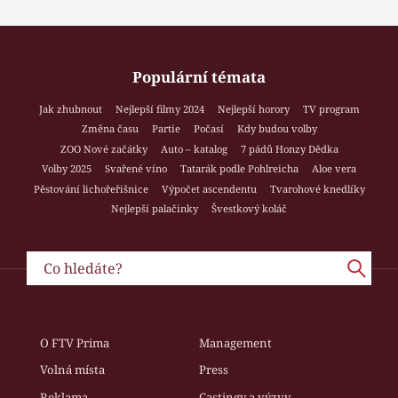
Populární témata
Jak zhubnout
Nejlepší filmy 2024
Nejlepší horory
TV program
Změna času
Partie
Počasí
Kdy budou volby
ZOO Nové začátky
Auto – katalog
7 pádů Honzy Dědka
Volby 2025
Svařené víno
Tatarák podle Pohlreicha
Aloe vera
Pěstování lichořeřišnice
Výpočet ascendentu
Tvarohové knedlíky
Nejlepší palačinky
Švestkový koláč
O FTV Prima
Management
Volná místa
Press
Reklama
Castingy a výzvy