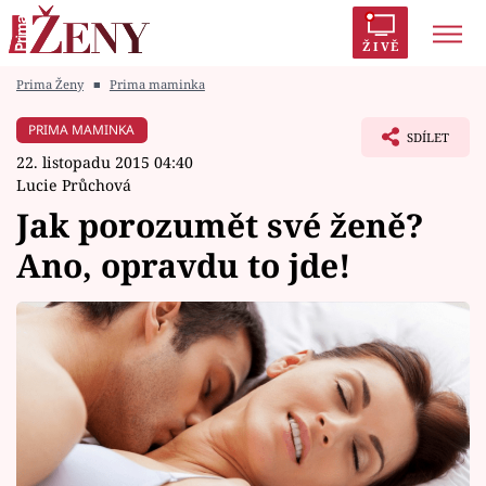
ŽIVĚ
Prima Ženy
■
Prima maminka
Trendy:
Polabí
Inspekce
Prostřeno!
AYTO?
PRIMA MAMINKA
SDÍLET
Módní alarm
Zrádci
Proměny
22. listopadu 2015 04:40
Lucie Průchová
Jak porozumět své ženě?
Ano, opravdu to jde!
Témata
Celebrity
Vztahy
Seriály