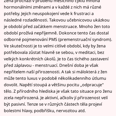
Žena prochází v průběhu měsíčního cyklu mnoha
hormonálními změnami a v každé z nich má různé
potřeby. Jejich neuspokojení vede k frustraci a
následné rozladěnosti. Takovou učebnicovou ukázkou
je období před začátkem menstruace. Mnoho žen toto
období prožívá nepříjemně. Dokonce tento čas dostal
odborné pojmenování PMS (premenstruační syndrom).
Ve skutečnosti je to velmi citlivé období, kdy by žena
potřebovala zůstat hlavně se sebou, v meditaci, bez
velkých konkrétních úkolů. Je to čas tichého zastavení
před záplavou - menstruací. Dnešní doba je však
nepřítelem naší přirozenosti. A tak si málokterá z žen
může tento luxus v podobě několikadenního útlumu
dovolit. Napětí stoupá a většinu pocitu „odpracuje"
tělo. Z přírodního hlediska je však tato situace pro ženu
zcela nepřirozená. Je aktivní, ačkoliv jí přirozenost velí
být pasivní. Tenze se v různých částech těla projeví
bolestmi hlavy, podbřišku, nervozitou atd.