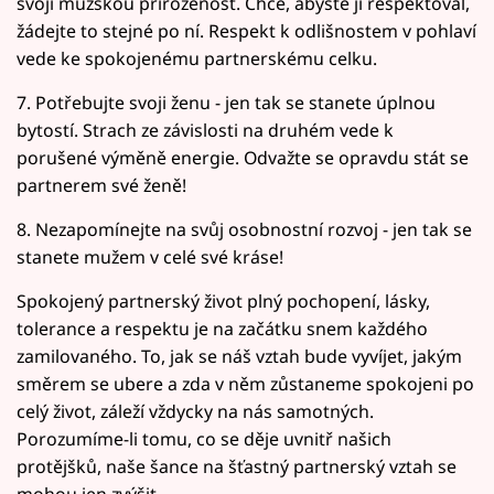
svoji mužskou přirozenost. Chce, abyste ji respektoval,
žádejte to stejné po ní. Respekt k odlišnostem v pohlaví
vede ke spokojenému partnerskému celku.
7. Potřebujte svoji ženu - jen tak se stanete úplnou
bytostí. Strach ze závislosti na druhém vede k
porušené výměně energie. Odvažte se opravdu stát se
partnerem své ženě!
8. Nezapomínejte na svůj osobnostní rozvoj - jen tak se
stanete mužem v celé své kráse!
Spokojený partnerský život plný pochopení, lásky,
tolerance a respektu je na začátku snem každého
zamilovaného. To, jak se náš vztah bude vyvíjet, jakým
směrem se ubere a zda v něm zůstaneme spokojeni po
celý život, záleží vždycky na nás samotných.
Porozumíme-li tomu, co se děje uvnitř našich
protějšků, naše šance na šťastný partnerský vztah se
mohou jen zvýšit.