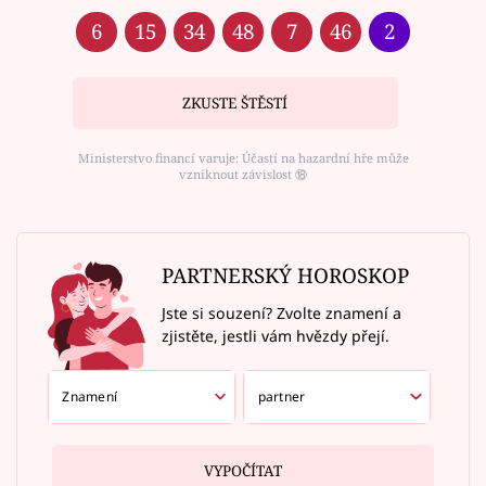
6
15
34
48
7
46
2
ZKUSTE ŠTĚSTÍ
Ministerstvo financí varuje: Účastí na hazardní hře může
vzniknout závislost ⑱
PARTNERSKÝ HOROSKOP
Jste si souzení? Zvolte znamení a
zjistěte, jestli vám hvězdy přejí.
VYPOČÍTAT