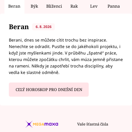
Beran
Býk
Blíženci
Rak
Lev
Panna
V
Beran
6. 8. 2026
Berani, dnes se můžete cítit trochu bez inspirace.
Nenechte se odradit. Pusťte se do jakéhokoli projektu, i
když jste myšlenkami jinde. V průběhu „špatné“ práce,
kterou můžete zpočátku chrlit, vám múza jemně přistane
na rameni. Někdy je zapotřebí trocha disciplíny, aby
vedla ke slastné odměně.
CELÝ HOROSKOP PRO DNEŠNÍ DEN
Vaše šťastná čísla