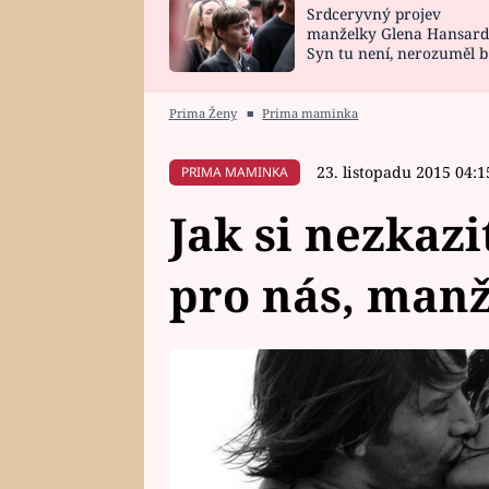
Srdceryvný projev
SNÁŘ
CELEBRITY
manželky Glena Hansard
Syn tu není, nerozuměl b
HOROSKOP NA
VAŘENÍ
tomu, vysvětlila
ROK 2023
Prima Ženy
■
Prima maminka
23. listopadu 2015 04:1
PRIMA MAMINKA
Jak si nezkazi
pro nás, manž