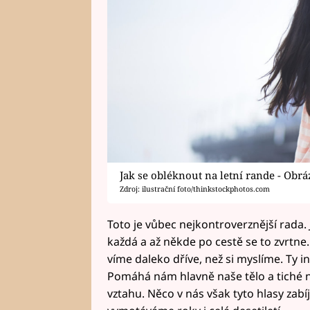
Jak se obléknout na letní rande - Obrá
Zdroj: ilustrační foto/thinkstockphotos.com
Toto je vůbec nejkontroverznější rada.
každá a až někde po cestě se to zvrtne
víme daleko dříve, než si myslíme. Ty i
Pomáhá nám hlavně naše tělo a tiché ne
vztahu. Něco v nás však tyto hlasy zabí