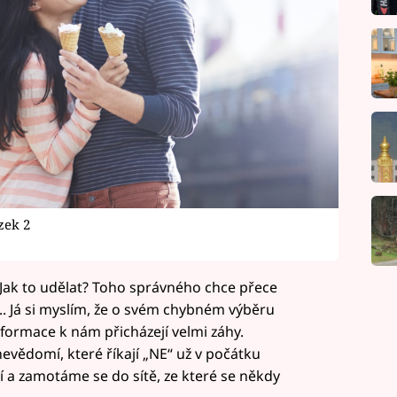
zek 2
 Jak to udělat? Toho správného chce přece
... Já si myslím, že o svém chybném výběru
nformace k nám přicházejí velmi záhy.
vědomí, které říkají „NE“ už v počátku
jí a zamotáme se do sítě, ze které se někdy