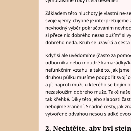
vymotáváme roky i celá desetiletí.
Základem této hluchoty je vlastní ne
svoje vjemy, chybně je interpretujeme 
nevhodný výběr pokračováním nevhodn
si přece nic dobrého nezasloužím“ si 
dobrého nedá. Kruh se uzavírá a cesta z 
Když si ale uvědomíme (často za pomo
odborníka nebo moudré kamarádky/kama
nefunkčním vztahu, a také to, jak jsm
druhou půlku musíme podpořit svojí o
a jít naproti muži, u kterého se bojím od
nezasloužím dobrého muže. Také naše E
tak křehké. Díky této jeho slabosti čas
nebojíme zranění. Snadné cesty, jak z
vytvořené odvahou nesou sladké ovoc
2. Nechtějte, aby byl stej