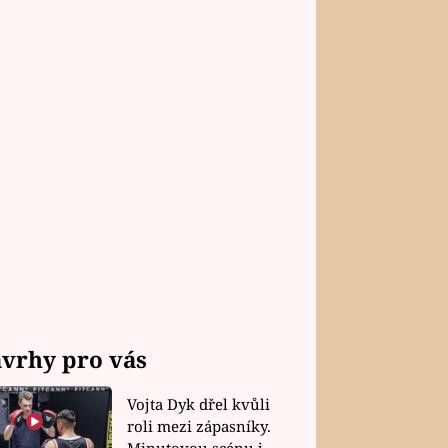
vrhy pro vás
Vojta Dyk dřel kvůli
roli mezi zápasníky.
Minutovou scénu jel