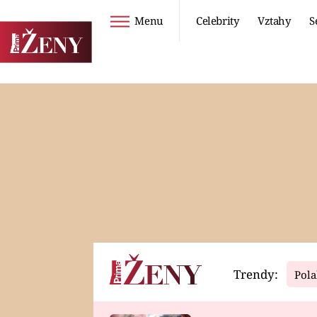
Menu
Celebrity
Vztahy
S
Seriály
Životní styl
ZOO
DIETY A HUBNUTÍ
PROSTŘENO!
CESTOVÁNÍ A
DOVOLENÁ
DUCH
ZDRAVÍ
Trendy:
Pola
Horoskopy
Video
ASTROČLÁNKY
SERIÁLY