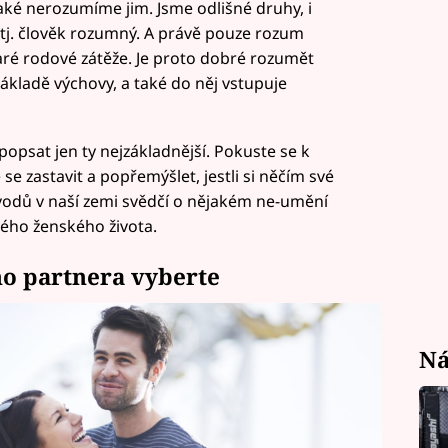
ké nerozumíme jim. Jsme odlišné druhy, i
tj. člověk rozumný. A právě pouze rozum
taré rodové zátěže. Je proto dobré rozumět
základě výchovy, a také do něj vstupuje
popsat jen ty nejzákladnější. Pokuste se k
se zastavit a popřemýšlet, jestli si něčím své
vodů v naší zemi svědčí o nějakém ne-umění
vého ženského života.
ho partnera vyberte
Ná