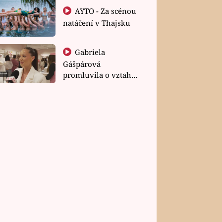
AYTO - Za scénou
natáčení v Thajsku
Gabriela
Gášpárová
promluvila o vztahu
a zakládání rodiny