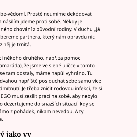
-sebe-vědomí. Prostě neumíme dekódovat
a násilím jdeme proti sobě. Někdy je
ého chování z původní rodiny. V duchu „já
vybereme partnera, který nám opravdu nic
něj je trnitá.
ci někoho druhého, např. za pomoci
ráda), že jsme ve slepé uličce v tomto
e se tam dostaly, máme napůl vyhráno. Tu
dvahou napříště poslouchat sebe samu více
mítnutí. Je třeba zničit rodovou infekci, že si
GO musí zesílit prací na sobě, aby nebylo
to dezertujeme do snazších situací, kdy se
námo z pohádek, nikam nevedou. A ty
e.
ný jako vy