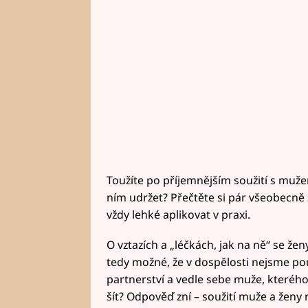
Toužíte po příjemnějším soužití s muž
ním udržet? Přečtěte si pár všeobecně 
vždy lehké aplikovat v praxi.
O vztazích a „léčkách, jak na ně“ se žen
tedy možné, že v dospělosti nejsme p
partnerství a vedle sebe muže, kteréh
šít? Odpověď zní – soužití muže a ženy 