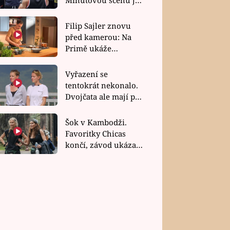
bez dubla
Filip Sajler znovu
před kamerou: Na
Primě ukáže
poctivou kuchyni i
rychlé recepty
Vyřazení se
tentokrát nekonalo.
Dvojčata ale mají po
uzavření třetí etapy
závodu nůž na krku
Šok v Kambodži.
Favoritky Chicas
končí, závod ukázal
svou nejtvrdší tvář