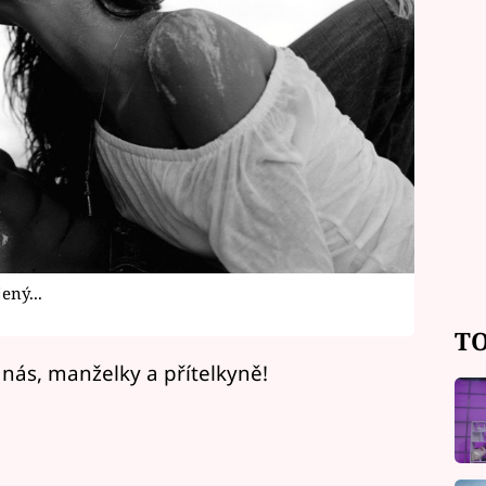
ený...
TO
o nás, manželky a přítelkyně!