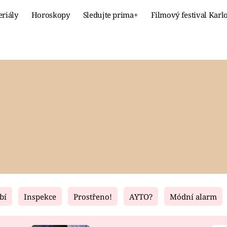
eriály
Horoskopy
Sledujte prima+
Filmový festival Karl
Celebrity
Recept
MÓDA A KRÁSA
HLAVNÍ JÍ
VZTAHY A SEX
SLADKÉ
PRIMA MAMINKA
ZDRAVÉ
bí
Inspekce
Prostřeno!
AYTO?
Módní alarm
Fresh
Living
RECEPTY
BYDLENÍ