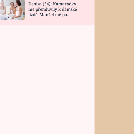
Denisa (34): Kamarádky
mě přemluvily k dámské
jízdě. Manžel mě po
návratu zaskočil