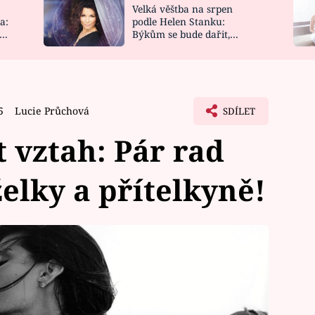
Velká věštba na srpen
NOVINKY
ZAHRADA
a:
podle Helen Stanku:
y
Býkům se bude dařit,
VIDEORECEPTY
DESIGN
Vodnáře čeká jízda
5
Lucie Průchová
SDÍLET
t vztah: Pár rad
elky a přítelkyně!