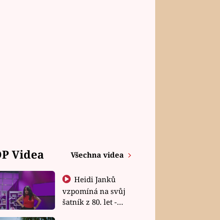
P Videa
Všechna videa
Heidi Janků
vzpomíná na svůj
šatník z 80. let -
Shopaholičky