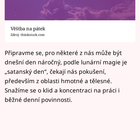
Horoskopy
Sledujte prima+
Věštba na pátek
Filmový festival Karlovy Vary
Zdroj: thinkstock.com
Pořady
Připravme se, pro některé z nás může být
dnešní den náročný, podle lunární magie je
Mámy sobě
„satanský den“, čekají nás pokušení,
především z oblasti hmotné a tělesné.
Přihlášení
Snažíme se o klid a koncentraci na práci i
běžné denní povinnosti.
Sledujte nás