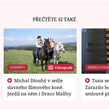
PŘEČTĚTE SI TAKÉ
CELEBRITY
SERIÁLY A FIL
8 fotografií
Michal Dlouhý v sedle
Tuna se chtěl vrátit domů.
slavného filmového koně.
Zarazilo ho
Jezdil na něm i Draco Malfoy
smlouvě př
zemřít