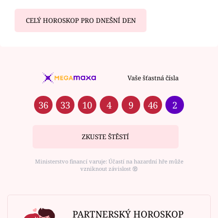
CELÝ HOROSKOP PRO DNEŠNÍ DEN
Vaše šťastná čísla
36
33
10
4
9
46
2
ZKUSTE ŠTĚSTÍ
Ministerstvo financí varuje: Účastí na hazardní hře může
vzniknout závislost ⑱
PARTNERSKÝ HOROSKOP