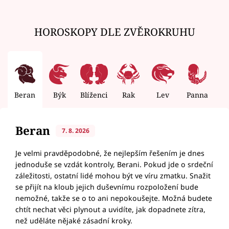
HOROSKOPY DLE ZVĚROKRUHU
Beran
Býk
Blíženci
Rak
Lev
Panna
V
Beran
7. 8. 2026
Je velmi pravděpodobné, že nejlepším řešením je dnes
jednoduše se vzdát kontroly, Berani. Pokud jde o srdeční
záležitosti, ostatní lidé mohou být ve víru zmatku. Snažit
se přijít na kloub jejich duševnímu rozpoložení bude
nemožné, takže se o to ani nepokoušejte. Možná budete
chtít nechat věci plynout a uvidíte, jak dopadnete zítra,
než uděláte nějaké zásadní kroky.