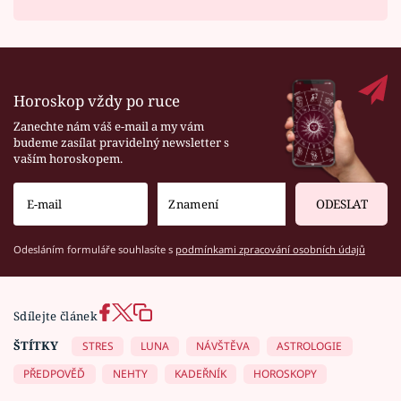
Horoskop vždy po ruce
Zanechte nám váš e-mail a my vám
budeme zasílat pravidelný newsletter s
vaším horoskopem.
ODESLAT
Odesláním formuláře souhlasíte s
podmínkami zpracování osobních údajů
Sdílejte článek
ŠTÍTKY
STRES
LUNA
NÁVŠTĚVA
ASTROLOGIE
PŘEDPOVĚĎ
NEHTY
KADEŘNÍK
HOROSKOPY