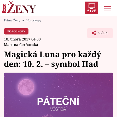
ŽIVĚ
Prima Ženy
■
Horoskopy
Trendy:
Polabí
Inspekce
Prostřeno!
AYTO?
HOROSKOPY
SDÍLET
Módní alarm
Zrádci
Proměny
10. února 2017 04:00
Martina Čerňanská
Magická Luna pro každý
den: 10. 2. – symbol Had
Témata
Celebrity
Vztahy
Seriály