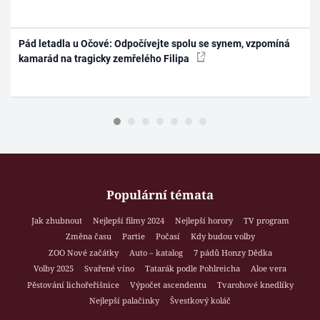
Pád letadla u Očové: Odpočívejte spolu se synem, vzpomíná
kamarád na tragicky zemřelého Filipa
Populární témata
Jak zhubnout
Nejlepší filmy 2024
Nejlepší horory
TV program
Změna času
Partie
Počasí
Kdy budou volby
ZOO Nové začátky
Auto – katalog
7 pádů Honzy Dědka
Volby 2025
Svařené víno
Tatarák podle Pohlreicha
Aloe vera
Pěstování lichořeřišnice
Výpočet ascendentu
Tvarohové knedlíky
Nejlepší palačinky
Švestkový koláč