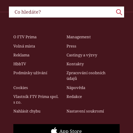
O FTV Prima
Management
Volná místa
Press
Reklama
Castingy a výzvy
HbbTV
Kontakty
Podmínky užívání
Zpracování osobních
údajů
Cookies
Nápověda
Vlastník FTV Prima spol.
Redakce
s r.o.
Nahlásit chybu
Nastavení soukromí
App Store