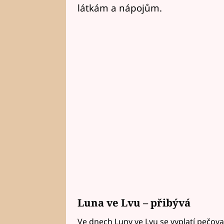
látkám a nápojům.
Luna ve Lvu – přibývá
Ve dnech Luny ve Lvu se vyplatí pečovat