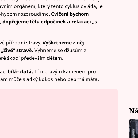
vním orgánem, který tento cyklus ovládá, je
 pohybem rozproudíme.
Cvičení bychom
, dopřejeme tělu odpočinek a relaxaci „s
vé přírodní stravy.
Vyškrtneme z něj
„živé“ stravě.
Vyhneme se džusům z
eré škodí především dětem.
aci
bílá–zlatá.
Tím pravým kamenem pro
nám může sladký kokos nebo peprná máta.
Ná
á