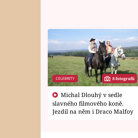
CELEBRITY
8 fotografií
Michal Dlouhý v sedle
slavného filmového koně.
Jezdil na něm i Draco Malfoy