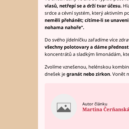
vlasů, netřepí se a drží tvar účesu.
Hla
srdce a cévní systém, který aktivním
neměli přehánět; cítíme-li se unaveni
nohama nahoře“.
Do svého jídelníčku zařadíme více zdra
všechny polotovary a dáme přednost 
koncentrátů a sladkým limonádám, kt
Zvolíme vznešenou, helénskou kombin
dnešek je
granát nebo zirkon
. Vonět 
Autor článku
Martina Čerňansk