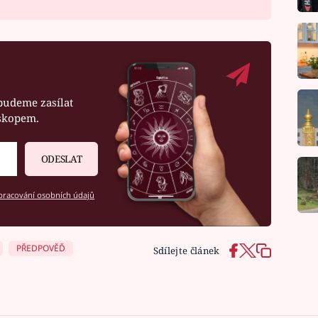
budeme zasílat
oskopem.
ODESLAT
racování osobních údajů
PŘEDPOVĚĎ
Sdílejte článek