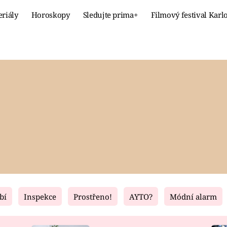
eriály
Horoskopy
Sledujte prima+
Filmový festival Karl
Celebrity
Recept
MÓDA A KRÁSA
HLAVNÍ JÍ
VZTAHY A SEX
SLADKÉ
PRIMA MAMINKA
ZDRAVÉ
bí
Inspekce
Prostřeno!
AYTO?
Módní alarm
Fresh
Living
RECEPTY
BYDLENÍ