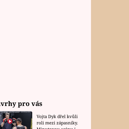
vrhy pro vás
Vojta Dyk dřel kvůli
roli mezi zápasníky.
Minutovou scénu jel