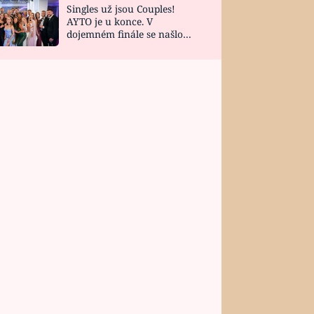
Singles už jsou Couples!
AYTO je u konce. V
dojemném finále se našlo
všech 10 Perfect Matchů