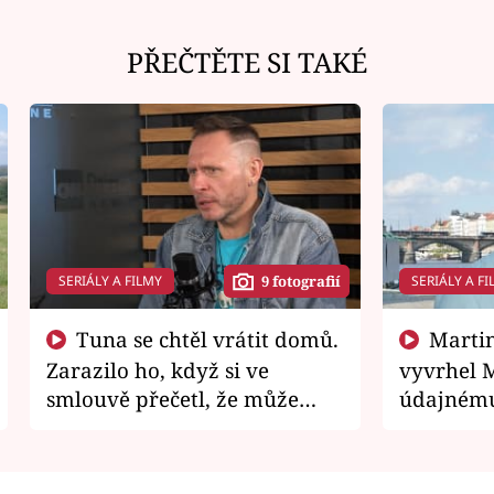
PŘEČTĚTE SI TAKÉ
SERIÁLY A FILMY
SERIÁLY A FI
9 fotografií
Tuna se chtěl vrátit domů.
Martin Písařík jako
Zarazilo ho, když si ve
vyvrhel 
smlouvě přečetl, že může
údajnému
zemřít
je v nemil