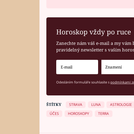
Horoskop vždy po ruce
Zanechte nám váš e-mail a my vám 
pravidelný newsletter s vaším hor
Odesláním formuláře souhlasíte s
podmínkami zp
ŠTÍTKY
STRAVA
LUNA
ASTROLOGIE
ÚČES
HOROSKOPY
TERRA