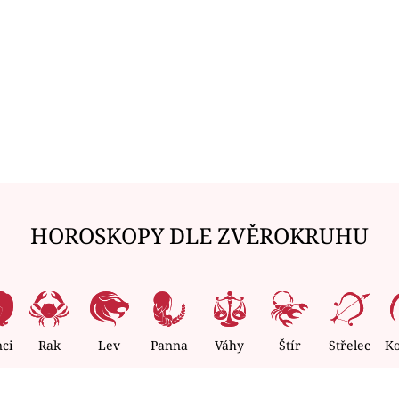
HOROSKOPY DLE ZVĚROKRUHU
nci
Rak
Lev
Panna
Váhy
Štír
Střelec
K