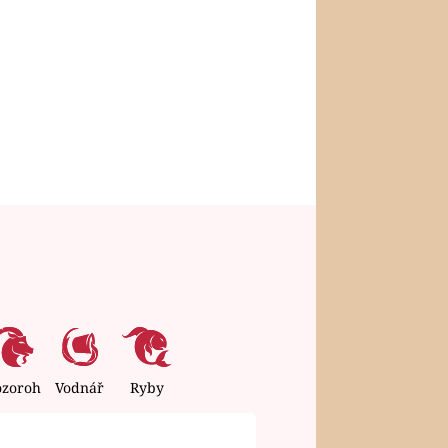
ozoroh
Vodnář
Ryby