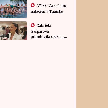
AYTO - Za scénou
natáčení v Thajsku
Gabriela
Gášpárová
promluvila o vztahu
a zakládání rodiny