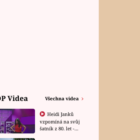
P Videa
Všechna videa
Heidi Janků
vzpomíná na svůj
šatník z 80. let -
Shopaholičky