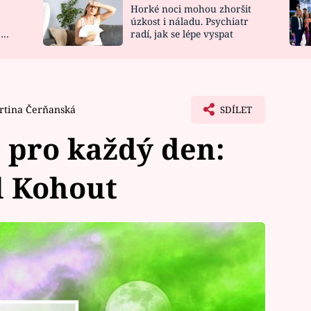
Horké noci mohou zhoršit
NOVINKY
ZAHRADA
úzkost i náladu. Psychiatr
 a
radí, jak se lépe vyspat
VIDEORECEPTY
DESIGN
rtina Čerňanská
SDÍLET
 pro každý den:
ol Kohout