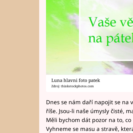
Luna hlavni foto patek
Zdroj: thinkstockphotos.com
Dnes se nám daří napojit se na v
říše. Jsou-li naše úmysly čisté, m
Měli bychom dát pozor na to, co 
Vyhneme se masu a stravě, která