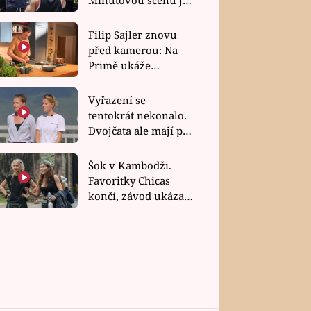
bez dubla
Filip Sajler znovu
před kamerou: Na
Primě ukáže
poctivou kuchyni i
rychlé recepty
Vyřazení se
tentokrát nekonalo.
Dvojčata ale mají po
uzavření třetí etapy
závodu nůž na krku
Šok v Kambodži.
Favoritky Chicas
končí, závod ukázal
svou nejtvrdší tvář