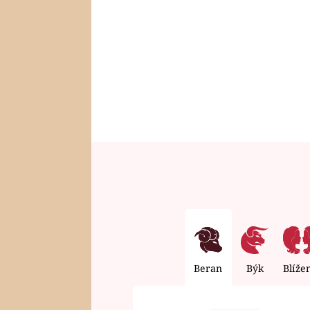
Beran
Býk
Blíže