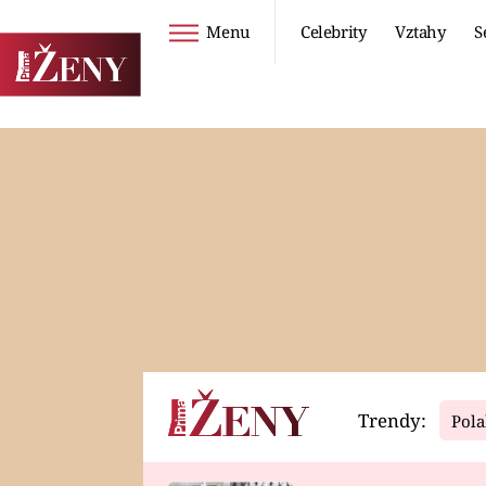
Menu
Celebrity
Vztahy
S
Seriály
Životní styl
ZOO
DIETY A HUBNUTÍ
PROSTŘENO!
CESTOVÁNÍ A
DOVOLENÁ
DUCH
ZDRAVÍ
Trendy:
Pola
Horoskopy
Video
ASTROČLÁNKY
SERIÁLY