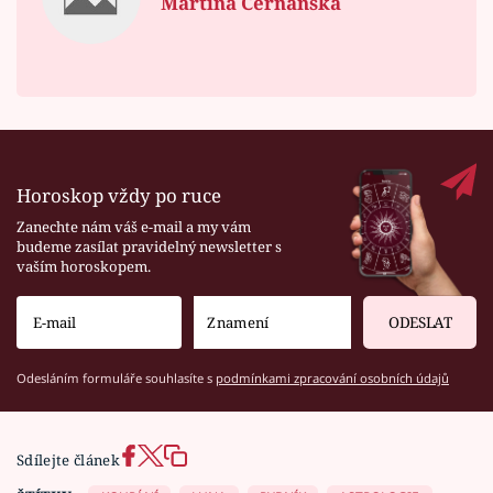
Martina Čerňanská
Horoskop vždy po ruce
Zanechte nám váš e-mail a my vám
budeme zasílat pravidelný newsletter s
vaším horoskopem.
ODESLAT
Odesláním formuláře souhlasíte s
podmínkami zpracování osobních údajů
Sdílejte článek