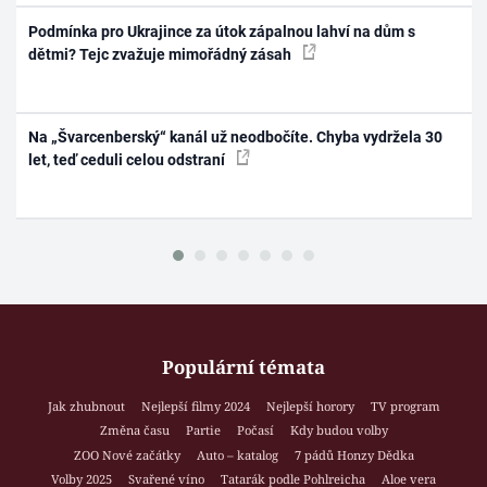
Podmínka pro Ukrajince za útok zápalnou lahví na dům s
dětmi? Tejc zvažuje mimořádný zásah
Na „Švarcenberský“ kanál už neodbočíte. Chyba vydržela 30
let, teď ceduli celou odstraní
Populární témata
Jak zhubnout
Nejlepší filmy 2024
Nejlepší horory
TV program
Změna času
Partie
Počasí
Kdy budou volby
ZOO Nové začátky
Auto – katalog
7 pádů Honzy Dědka
Volby 2025
Svařené víno
Tatarák podle Pohlreicha
Aloe vera