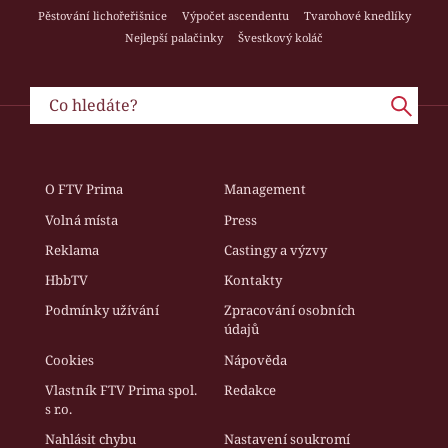
Pěstování lichořeřišnice
Výpočet ascendentu
Tvarohové knedlíky
Nejlepší palačinky
Švestkový koláč
O FTV Prima
Management
Volná místa
Press
Reklama
Castingy a výzvy
HbbTV
Kontakty
Podmínky užívání
Zpracování osobních
údajů
Cookies
Nápověda
Vlastník FTV Prima spol.
Redakce
s r.o.
Nahlásit chybu
Nastavení soukromí