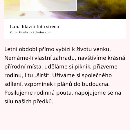
Horoskopy
Sledujte prima+
Luna hlavni foto streda
Filmový festival Karlovy Vary
Zdroj: thinkstockphotos.com
Pořady
Letní období přímo vybízí k životu venku.
Nemáme-li vlastní zahradu, navštívíme krásná
Mámy sobě
přírodní místa, uděláme si piknik, přizveme
rodinu, i tu „širší“. Užíváme si společného
Přihlášení
sdílení, vzpomínek i plánů do budoucna.
Posilujeme rodinná pouta, napojujeme se na
Sledujte nás
sílu našich předků.