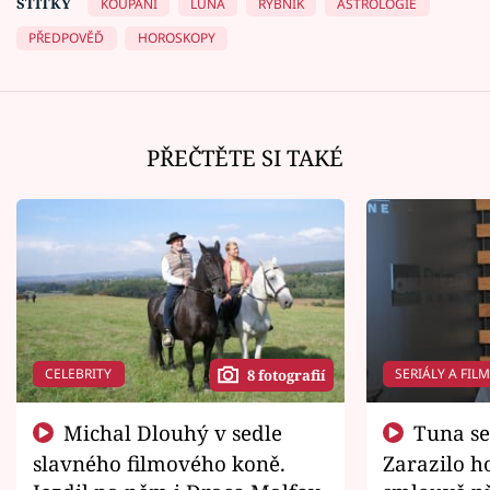
ŠTÍTKY
KOUPÁNÍ
LUNA
RYBNÍK
ASTROLOGIE
PŘEDPOVĚĎ
HOROSKOPY
PŘEČTĚTE SI TAKÉ
CELEBRITY
SERIÁLY A FIL
8 fotografií
Michal Dlouhý v sedle
Tuna se chtěl vrátit domů.
slavného filmového koně.
Zarazilo ho