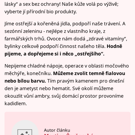
lásky“ a sex bez ochrany! Naše kůže volá po výživě;
vyberte jí přírodní bio produkty.
Jíme ostřejší a kořeněná jídla, podpoří naše trávení. A
sezónní zeleninu - nejlépe z vlastního kraje, z
farmářských trhů. Ovoce nám dodá „zdravé vitamíny“,
bylinky celkově podpoří činnost našeho těla.
Hodně
pijeme, a dopřejeme si i něco „ostřejšího“.
Nepijeme chladné nápoje, operace v oblasti močového
měchýře, konečníku.
Můžeme zvolit temně fialovou
nebo bílou barvu.
Tím pravým kamenem pro dnešní
den je ametyst nebo hematit. Své okolí můžeme
okouzlit vůní ambry, svůj domácí prostor provoníme
kadidlem.
Autor článku