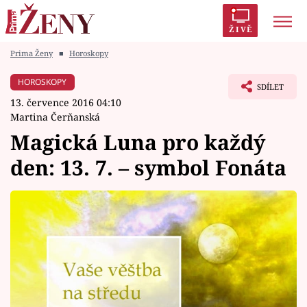
ŽIVĚ
Prima Ženy
■
Horoskopy
Trendy:
Polabí
Inspekce
Prostřeno!
AYTO?
HOROSKOPY
SDÍLET
Módní alarm
Zrádci
Proměny
13. července 2016 04:10
Martina Čerňanská
Magická Luna pro každý
den: 13. 7. – symbol Fonáta
Témata
Celebrity
Vztahy
Seriály