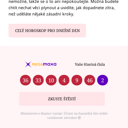
nemožné, takže se o to ani nepokoušejte. Možná budete
chtít nechat věci plynout a uvidíte, jak dopadnete zítra,
než uděláte nějaké zásadní kroky.
CELÝ HOROSKOP PRO DNEŠNÍ DEN
Vaše šťastná čísla
36
33
10
4
9
46
2
ZKUSTE ŠTĚSTÍ
Ministerstvo financí varuje: Účastí na hazardní hře může
vzniknout závislost ⑱