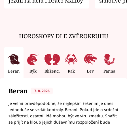
Jezdil na něm i Draco Malfoy
smlouvě př
zemřít
HOROSKOPY DLE ZVĚROKRUHU
Beran
Býk
Blíženci
Rak
Lev
Panna
V
Beran
7. 8. 2026
Je velmi pravděpodobné, že nejlepším řešením je dnes
jednoduše se vzdát kontroly, Berani. Pokud jde o srdeční
záležitosti, ostatní lidé mohou být ve víru zmatku. Snažit
se přijít na kloub jejich duševnímu rozpoložení bude