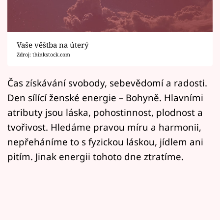
Horoskopy
Sledujte prima+
Vaše věštba na úterý
Filmový festival Karlovy Vary
Zdroj: thinkstock.com
Pořady
Čas získávání svobody, sebevědomí a radosti.
Den sílící ženské energie – Bohyně. Hlavními
Mámy sobě
atributy jsou láska, pohostinnost, plodnost a
tvořivost. Hledáme pravou míru a harmonii,
Přihlášení
nepřeháníme to s fyzickou láskou, jídlem ani
pitím. Jinak energii tohoto dne ztratíme.
Sledujte nás