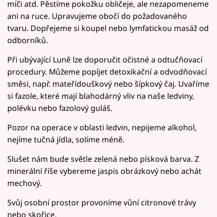
míči atd. Pěstíme pokožku obličeje, ale nezapomeneme
ani na ruce. Upravujeme obočí do požadovaného
tvaru. Dopřejeme si koupel nebo lymfatickou masáž od
odborníků.
Při ubývající Luně lze doporučit očistné a odtučňovací
procedury. Můžeme popíjet detoxikační a odvodňovací
směsi, např. mateřídouškový nebo šípkový čaj. Uvaříme
si fazole, které mají blahodárný vliv na naše ledviny,
polévku nebo fazolový guláš.
Pozor na operace v oblasti ledvin, nepijeme alkohol,
nejíme tučná jídla, solíme méně.
Slušet nám bude světle zelená nebo písková barva. Z
minerální říše vybereme jaspis obrázkový nebo achát
mechový.
Svůj osobní prostor provoníme vůní citronové trávy
nebo skořice.