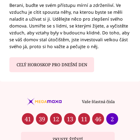
Berani, buďte ve svém přístupu mírní a zdrženliví. Ve
vzduchu je cítit spousta něhy, na kterou byste se měli
naladit a užívat si ji. Udělejte něco pro zlepšení svého
domova. Usmiřte se s lidmi, se kterými žijete, a vyčistěte
vzduch, aby vztahy byly v budoucnu klidné. Do toho, aby
se váš domov stal útočištěm, jste investovali velkou část
svého já, proto si ho važte a pečujte o něj.
CELÝ HOROSKOP PRO DNEŠNÍ DEN
Vaše šťastná čísla
41
39
12
13
11
46
2
ZKUSTE ŠTĚSTÍ