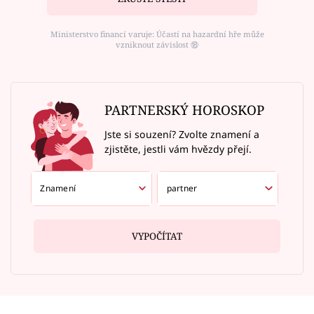
Ministerstvo financí varuje: Účastí na hazardní hře může
vzniknout závislost ⑱
PARTNERSKÝ HOROSKOP
Jste si souzení? Zvolte znamení a
zjistěte, jestli vám hvězdy přejí.
VYPOČÍTAT