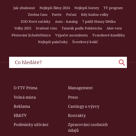
Jak zhubnout
Nejlepší filmy 2024
Nejlepší horory
TV program
Změna času
Partie
Počasí
Kdy budou volby
ZOO Nové začátky
Auto – katalog
7 pádů Honzy Dědka
Volby 2025
Svařené víno
Tatarák podle Pohlreicha
Aloe vera
Pěstování lichořeřišnice
Výpočet ascendentu
Tvarohové knedlíky
Nejlepší palačinky
Švestkový koláč
O FTV Prima
Management
Volná místa
Press
Reklama
Castingy a výzvy
HbbTV
Kontakty
Podmínky užívání
Zpracování osobních
údajů