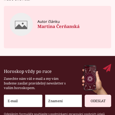
Autor článku
Martina Čerňanská
Horoskop vždy po ruce
Zanechte nám váš e-mail a my vám
budeme zasílat pravidelný newsletter s
vaším horoskopem.
ODESLAT
Odesláním formuláře souhlasíte s
podmínkami zpracování osobních údajů