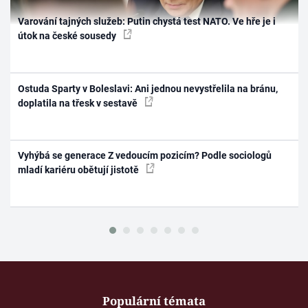
Varování tajných služeb: Putin chystá test NATO. Ve hře je i
útok na české sousedy
Ostuda Sparty v Boleslavi: Ani jednou nevystřelila na bránu,
doplatila na třesk v sestavě
Vyhýbá se generace Z vedoucím pozicím? Podle sociologů
mladí kariéru obětují jistotě
Populární témata