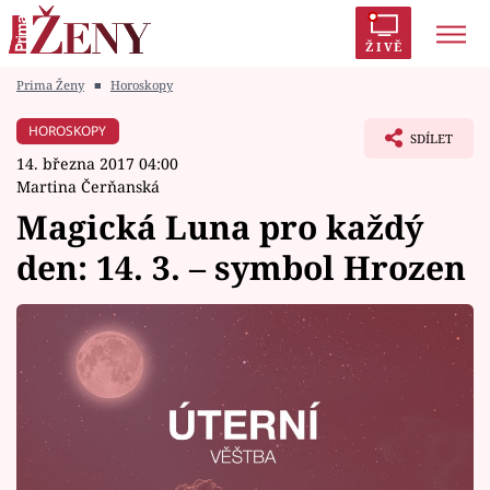
ŽIVĚ
Prima Ženy
■
Horoskopy
Trendy:
Polabí
Inspekce
Prostřeno!
AYTO?
HOROSKOPY
SDÍLET
Módní alarm
Zrádci
Proměny
14. března 2017 04:00
Martina Čerňanská
Magická Luna pro každý
den: 14. 3. – symbol Hrozen
Témata
Celebrity
Vztahy
Seriály