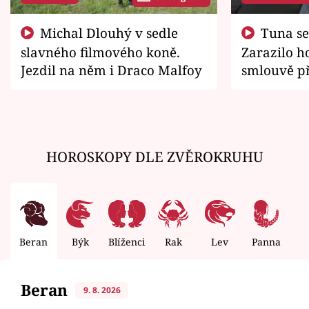
Michal Dlouhý v sedle
Tuna se chtěl vrátit domů.
slavného filmového koně.
Zarazilo ho
Jezdil na něm i Draco Malfoy
smlouvě př
zemřít
HOROSKOPY DLE ZVĚROKRUHU
Beran
Býk
Blíženci
Rak
Lev
Panna
V
Beran
9. 8. 2026