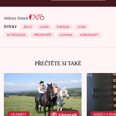
Sdílejte článek
ŠTÍTKY
JÍDLO
LÁSKA
ENERGIE
LUNA
ASTROLOGIE
PŘEDPOVĚĎ
LEDVINA
HOROSKOPY
PŘEČTĚTE SI TAKÉ
CELEBRITY
SERIÁLY A FIL
8 fotografií