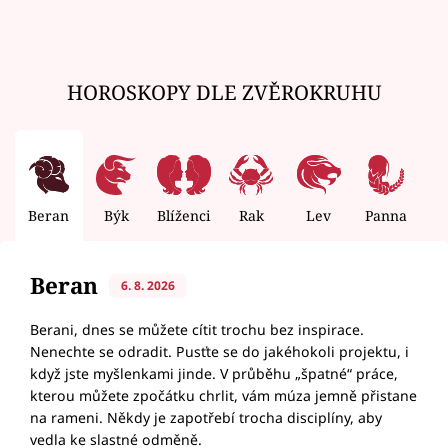
HOROSKOPY DLE ZVĚROKRUHU
Beran
Býk
Blíženci
Rak
Lev
Panna
V
Beran
6. 8. 2026
Berani, dnes se můžete cítit trochu bez inspirace.
Nenechte se odradit. Pusťte se do jakéhokoli projektu, i
když jste myšlenkami jinde. V průběhu „špatné“ práce,
kterou můžete zpočátku chrlit, vám múza jemně přistane
na rameni. Někdy je zapotřebí trocha disciplíny, aby
vedla ke slastné odměně.