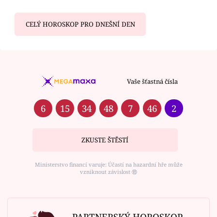
CELÝ HOROSKOP PRO DNEŠNÍ DEN
Vaše šťastná čísla
6
15
34
48
7
46
2
ZKUSTE ŠTĚSTÍ
Ministerstvo financí varuje: Účastí na hazardní hře může
vzniknout závislost ⑱
PARTNERSKÝ HOROSKOP