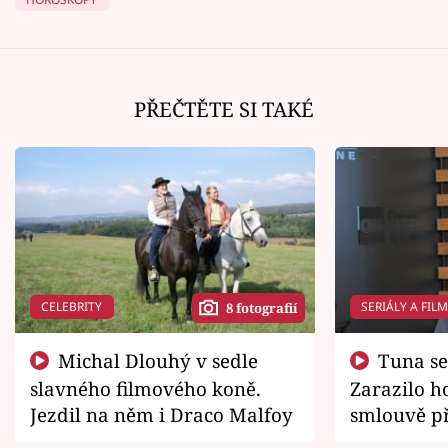
PŘEČTĚTE SI TAKÉ
CELEBRITY
SERIÁLY A FIL
8 fotografií
Michal Dlouhý v sedle
Tuna se chtěl vrátit domů.
slavného filmového koně.
Zarazilo ho
Jezdil na něm i Draco Malfoy
smlouvě př
zemřít