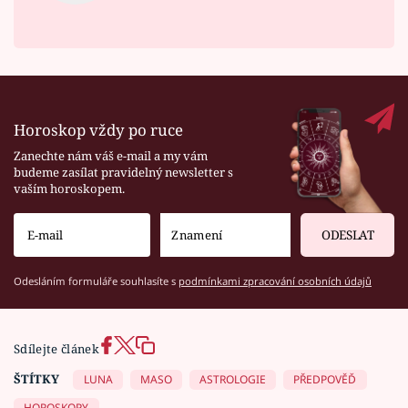
Horoskop vždy po ruce
Zanechte nám váš e-mail a my vám
budeme zasílat pravidelný newsletter s
vaším horoskopem.
ODESLAT
Odesláním formuláře souhlasíte s
podmínkami zpracování osobních údajů
Sdílejte článek
ŠTÍTKY
LUNA
MASO
ASTROLOGIE
PŘEDPOVĚĎ
HOROSKOPY