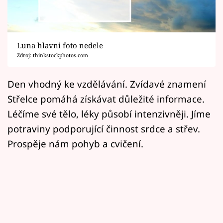
Horoskopy
Sledujte prima+
Luna hlavni foto nedele
Filmový festival Karlovy Vary
Zdroj: thinkstockphotos.com
Pořady
Den vhodný ke vzdělávání. Zvídavé znamení
Střelce pomáhá získávat důležité informace.
Mámy sobě
Léčíme své tělo, léky působí intenzivněji. Jíme
potraviny podporující činnost srdce a střev.
Přihlášení
Prospěje nám pohyb a cvičení.
Sledujte nás