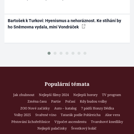
Bartošek k Turkovi: Hyenismus a nehoráznost. Ke stíhání by
ho Sněmovna vydala, míní Vondráček
Populární témata
Jak zhubnout
Nejlepší filmy 2024
Nejlepší horory
TV program
Změna času
Partie
Počasí
Kdy budou volby
ZOO Nové začátky
Auto – katalog
7 pádů Honzy Dědka
Volby 2025
Svařené víno
Tatarák podle Pohlreicha
Aloe vera
Pěstování lichořeřišnice
Výpočet ascendentu
Tvarohové knedlíky
Nejlepší palačinky
Švestkový koláč