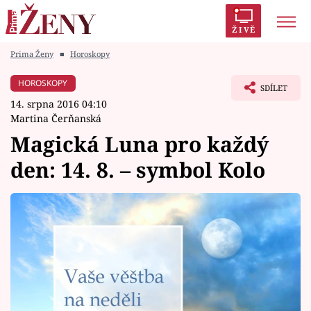
ŽIVĚ
Prima Ženy
■
Horoskopy
Trendy:
Polabí
Inspekce
Prostřeno!
AYTO?
HOROSKOPY
SDÍLET
Módní alarm
Zrádci
Proměny
14. srpna 2016 04:10
Martina Čerňanská
Magická Luna pro každý
den: 14. 8. – symbol Kolo
Témata
Celebrity
Vztahy
Seriály