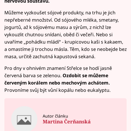
nervovou soustavu.
Můžeme vyzkoušet sójové produkty, na trhu je jich
nepřeberné množství. Od sójového mléka, smetany,
jogurtů, až k sójovému masu a sýrům, z nichž lze
vykouzlit chutnou snídani, oběd či večeři. Nebo si
uvaříme „pohádku mládí“ - krupicovou kaši s kakaem,
a omastíme ji trochou másla. Těm, kdo se neobejde bez
masa, určitě zachutná kapustová sekaná.
Pro dny v ohnivém znamení Střelce se hodí jasně
červená barva se zelenou.
Ozdobit se můžeme
červeným korálem nebo mechovým achátem.
Provoníme svůj být vůní kopálu nebo eukalyptu.
Autor článku
Martina Čerňanská