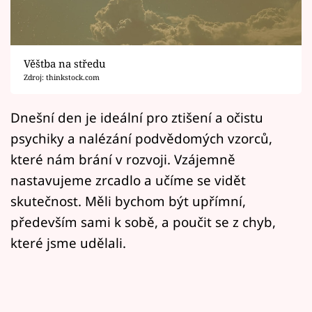
Horoskopy
Sledujte prima+
Věštba na středu
Filmový festival Karlovy Vary
Zdroj: thinkstock.com
Pořady
Dnešní den je ideální pro ztišení a očistu
psychiky a nalézání podvědomých vzorců,
Mámy sobě
které nám brání v rozvoji. Vzájemně
nastavujeme zrcadlo a učíme se vidět
Přihlášení
skutečnost. Měli bychom být upřímní,
především sami k sobě, a poučit se z chyb,
Sledujte nás
které jsme udělali.