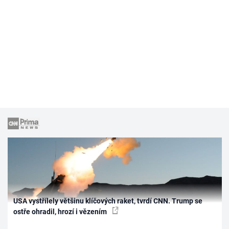
USA vystřílely většinu klíčových raket, tvrdí CNN. Trump se
ostře ohradil, hrozí i vězením