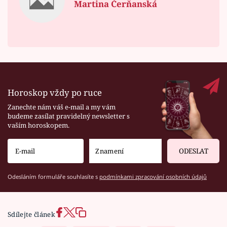
Martina Čerňanská
Horoskop vždy po ruce
Zanechte nám váš e-mail a my vám
budeme zasílat pravidelný newsletter s
vaším horoskopem.
ODESLAT
Odesláním formuláře souhlasíte s
podmínkami zpracování osobních údajů
Sdílejte článek