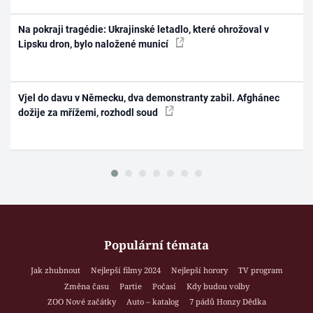
Na pokraji tragédie: Ukrajinské letadlo, které ohrožoval v
Lipsku dron, bylo naložené municí
Vjel do davu v Německu, dva demonstranty zabil. Afghánec
dožije za mřížemi, rozhodl soud
Populární témata
Jak zhubnout
Nejlepší filmy 2024
Nejlepší horory
TV program
Změna času
Partie
Počasí
Kdy budou volby
ZOO Nové začátky
Auto – katalog
7 pádů Honzy Dědka