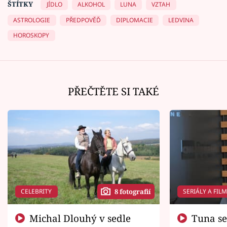
ŠTÍTKY
JÍDLO
ALKOHOL
LUNA
VZTAH
ASTROLOGIE
PŘEDPOVĚĎ
DIPLOMACIE
LEDVINA
HOROSKOPY
PŘEČTĚTE SI TAKÉ
CELEBRITY
SERIÁLY A FIL
8 fotografií
Michal Dlouhý v sedle
Tuna se chtěl vrátit domů.