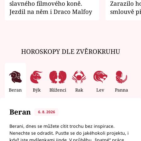
slavného filmového koně.
Zarazilo ho
Jezdil na něm i Draco Malfoy
smlouvě př
zemřít
HOROSKOPY DLE ZVĚROKRUHU
Beran
Býk
Blíženci
Rak
Lev
Panna
V
Beran
6. 8. 2026
Berani, dnes se můžete cítit trochu bez inspirace.
Nenechte se odradit. Pusťte se do jakéhokoli projektu, i
když jste myšlenkami jinde. V průběhu „špatné“ práce,