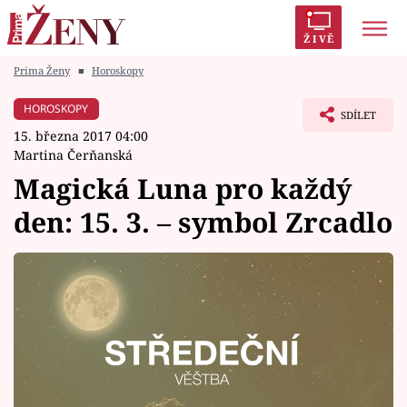
ŽIVĚ
Prima Ženy
■
Horoskopy
Trendy:
Polabí
Inspekce
Prostřeno!
AYTO?
HOROSKOPY
SDÍLET
Módní alarm
Zrádci
Proměny
15. března 2017 04:00
Martina Čerňanská
Magická Luna pro každý
den: 15. 3. – symbol Zrcadlo
Témata
Celebrity
Vztahy
Seriály