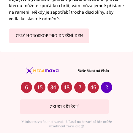
kterou můžete zpočátku chrlit, vám múza jemně přistane
na rameni. Někdy je zapotřebí trocha disciplíny, aby
vedla ke slastné odměně.
CELÝ HOROSKOP PRO DNEŠNÍ DEN
Vaše šťastná čísla
6
15
34
48
7
46
2
ZKUSTE ŠTĚSTÍ
Ministerstvo financí varuje: Účastí na hazardní hře může
vzniknout závislost ⑱