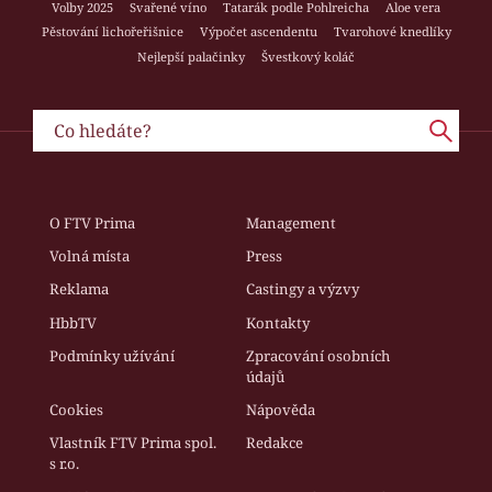
Volby 2025
Svařené víno
Tatarák podle Pohlreicha
Aloe vera
Pěstování lichořeřišnice
Výpočet ascendentu
Tvarohové knedlíky
Nejlepší palačinky
Švestkový koláč
O FTV Prima
Management
Volná místa
Press
Reklama
Castingy a výzvy
HbbTV
Kontakty
Podmínky užívání
Zpracování osobních
údajů
Cookies
Nápověda
Vlastník FTV Prima spol.
Redakce
s r.o.