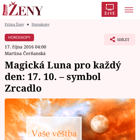
ŽIVĚ
Prima Ženy
■
Horoskopy
Trendy:
Polabí
Inspekce
Prostřeno!
AYTO?
HOROSKOPY
SDÍLET
Módní alarm
Zrádci
Proměny
17. října 2016 04:00
Martina Čerňanská
Magická Luna pro každý
den: 17. 10. – symbol
Témata
Zrcadlo
Celebrity
Vztahy
Seriály