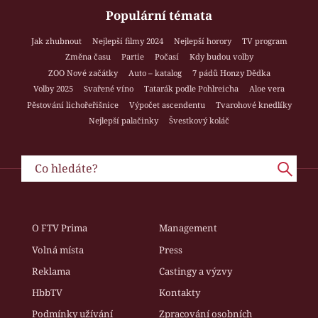
Populární témata
Jak zhubnout
Nejlepší filmy 2024
Nejlepší horory
TV program
Změna času
Partie
Počasí
Kdy budou volby
ZOO Nové začátky
Auto – katalog
7 pádů Honzy Dědka
Volby 2025
Svařené víno
Tatarák podle Pohlreicha
Aloe vera
Pěstování lichořeřišnice
Výpočet ascendentu
Tvarohové knedlíky
Nejlepší palačinky
Švestkový koláč
O FTV Prima
Management
Volná místa
Press
Reklama
Castingy a výzvy
HbbTV
Kontakty
Podmínky užívání
Zpracování osobních