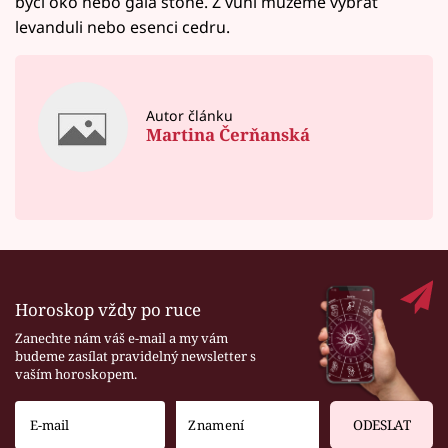
býčí oko nebo gaia stone. Z vůní můžeme vybrat
levanduli nebo esenci cedru.
Autor článku
Martina Čerňanská
Horoskop vždy po ruce
Zanechte nám váš e-mail a my vám
budeme zasílat pravidelný newsletter s
vaším horoskopem.
ODESLAT