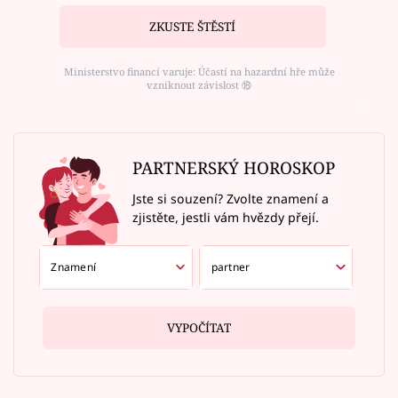
ZKUSTE ŠTĚSTÍ
Ministerstvo financí varuje: Účastí na hazardní hře může
vzniknout závislost ⑱
PARTNERSKÝ HOROSKOP
Jste si souzení? Zvolte znamení a
zjistěte, jestli vám hvězdy přejí.
VYPOČÍTAT