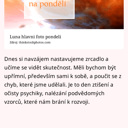
Horoskopy
Sledujte prima+
Filmový festival Karlovy Vary
Luna hlavni foto pondeli
Pořady
Zdroj: thinkstockphotos.com
Mámy sobě
Dnes si navzájem nastavujeme zrcadlo a
učíme se vidět skutečnost. Měli bychom být
Přihlášení
upřímní, především sami k sobě, a poučit se z
chyb, které jsme udělali. Je to den ztišení a
očisty psychiky, nalézání podvědomých
Sledujte nás
vzorců, které nám brání k rozvoji.