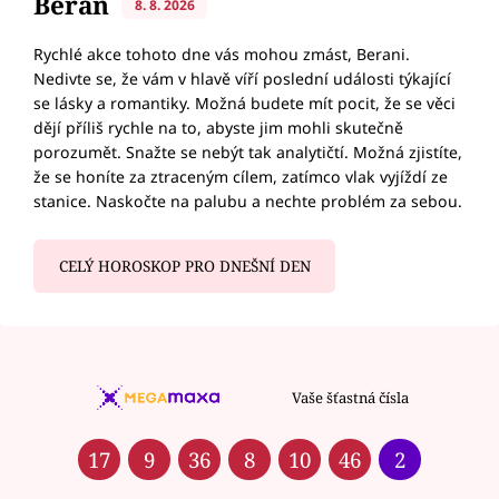
Beran
8. 8. 2026
Rychlé akce tohoto dne vás mohou zmást, Berani.
Nedivte se, že vám v hlavě víří poslední události týkající
se lásky a romantiky. Možná budete mít pocit, že se věci
dějí příliš rychle na to, abyste jim mohli skutečně
porozumět. Snažte se nebýt tak analytičtí. Možná zjistíte,
že se honíte za ztraceným cílem, zatímco vlak vyjíždí ze
stanice. Naskočte na palubu a nechte problém za sebou.
CELÝ HOROSKOP PRO DNEŠNÍ DEN
Vaše šťastná čísla
17
9
36
8
10
46
2