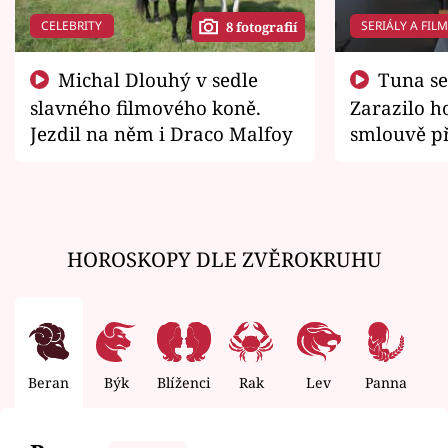
CELEBRITY
SERIÁLY A FIL
8 fotografií
Michal Dlouhý v sedle
Tuna se chtěl vrátit domů.
slavného filmového koně.
Zarazilo ho
Jezdil na něm i Draco Malfoy
smlouvě př
zemřít
HOROSKOPY DLE ZVĚROKRUHU
Beran
Býk
Blíženci
Rak
Lev
Panna
V