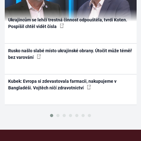
Ukrajincům se lehčí trestná činnost odpouštěla, tvrdí Koten.
Pospíšil chtěl vidět čísla
Rusko našlo slabé místo ukrajinské obrany. Útočit může téměř
bez varování
Kubek: Evropa si zdevastovala farmacii, nakupujeme v
Bangladéši. Vojtěch ničí zdravotnictví