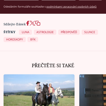
Odesláním formuláře souhlasíte s
podmínkami zpracování osobních údajů
Sdílejte článek
ŠTÍTKY
LUNA
ASTROLOGIE
PŘEDPOVĚĎ
SLUNCE
HOROSKOPY
BÝK
PŘEČTĚTE SI TAKÉ