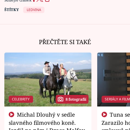
Sdílejte článek
ŠTÍTKY
LEDVINA
PŘEČTĚTE SI TAKÉ
CELEBRITY
SERIÁLY A FIL
8 fotografií
Michal Dlouhý v sedle
Tuna se chtěl vrátit domů.
slavného filmového koně.
Zarazilo ho