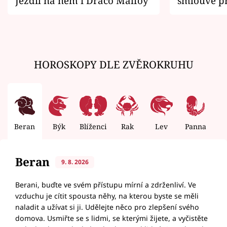
Jezdil na něm i Draco Malfoy
smlouvě př
zemřít
HOROSKOPY DLE ZVĚROKRUHU
Beran
Býk
Blíženci
Rak
Lev
Panna
V
Beran
9. 8. 2026
Berani, buďte ve svém přístupu mírní a zdrženliví. Ve
vzduchu je cítit spousta něhy, na kterou byste se měli
naladit a užívat si ji. Udělejte něco pro zlepšení svého
domova. Usmiřte se s lidmi, se kterými žijete, a vyčistěte