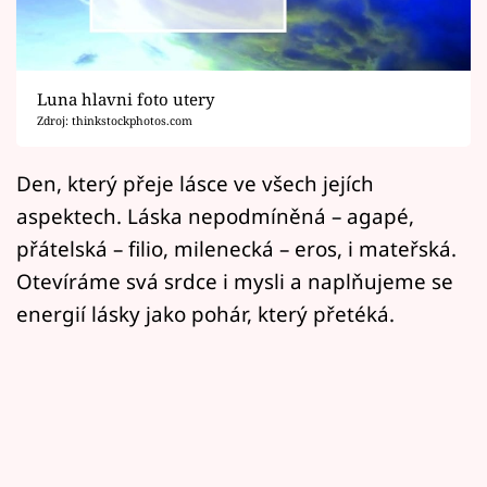
Horoskopy
Sledujte prima+
Luna hlavni foto utery
Filmový festival Karlovy Vary
Zdroj: thinkstockphotos.com
Pořady
Den, který přeje lásce ve všech jejích
aspektech. Láska nepodmíněná – agapé,
Mámy sobě
přátelská – filio, milenecká – eros, i mateřská.
Otevíráme svá srdce i mysli a naplňujeme se
Přihlášení
energií lásky jako pohár, který přetéká.
Sledujte nás