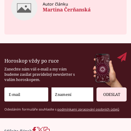
Autor článku
Martina Čerňanská
Horoskop vždy po ruce
Zanechte nám váš e-mail a my vám
budeme zasílat pravidelný newsletter s
vaším horoskopem.
ODESLAT
Odesláním formuláře souhlasíte s
podmínkami zpracování osobních údajů