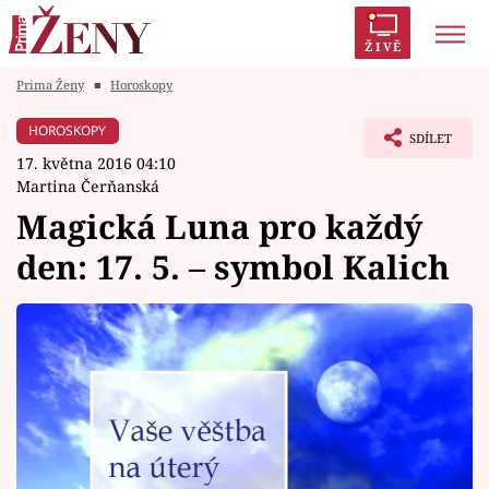
ŽIVĚ
Prima Ženy
■
Horoskopy
Trendy:
Polabí
Inspekce
Prostřeno!
AYTO?
HOROSKOPY
SDÍLET
Módní alarm
Zrádci
Proměny
17. května 2016 04:10
Martina Čerňanská
Magická Luna pro každý
den: 17. 5. – symbol Kalich
Témata
Celebrity
Vztahy
Seriály