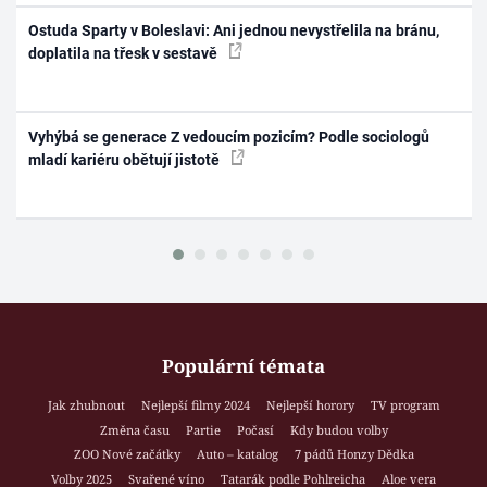
Ostuda Sparty v Boleslavi: Ani jednou nevystřelila na bránu,
doplatila na třesk v sestavě
Vyhýbá se generace Z vedoucím pozicím? Podle sociologů
mladí kariéru obětují jistotě
Populární témata
Jak zhubnout
Nejlepší filmy 2024
Nejlepší horory
TV program
Změna času
Partie
Počasí
Kdy budou volby
ZOO Nové začátky
Auto – katalog
7 pádů Honzy Dědka
Volby 2025
Svařené víno
Tatarák podle Pohlreicha
Aloe vera