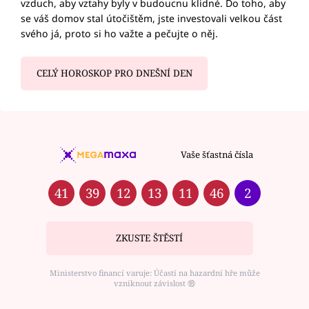
vzduch, aby vztahy byly v budoucnu klidné. Do toho, aby
se váš domov stal útočištěm, jste investovali velkou část
svého já, proto si ho važte a pečujte o něj.
CELÝ HOROSKOP PRO DNEŠNÍ DEN
Vaše šťastná čísla
41
39
12
13
11
46
2
ZKUSTE ŠTĚSTÍ
Ministerstvo financí varuje: Účastí na hazardní hře může
vzniknout závislost ⑱