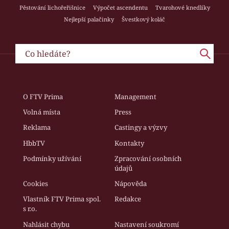
Pěstování lichořeřišnice
Výpočet ascendentu
Tvarohové knedlíky
Nejlepší palačinky
Švestkový koláč
O FTV Prima
Management
Volná místa
Press
Reklama
Castingy a výzvy
HbbTV
Kontakty
Podmínky užívání
Zpracování osobních
údajů
Cookies
Nápověda
Vlastník FTV Prima spol.
Redakce
s r.o.
Nahlásit chybu
Nastavení soukromí