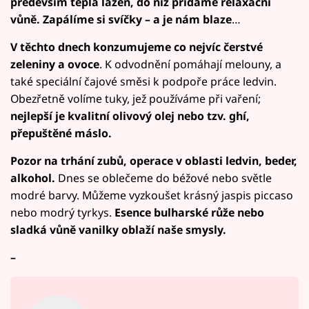
především teplá lázeň, do níž přidáme relaxační
vůně. Zapálíme si svíčky – a je nám blaze
…
V těchto dnech konzumujeme co nejvíc čerstvé
zeleniny a ovoce
. K odvodnění pomáhají melouny, a
také speciální čajové směsi k podpoře práce ledvin.
Obezřetně volíme tuky, jež používáme při vaření;
nejlepší je kvalitní olivový olej nebo tzv. ghí,
přepuštěné máslo.
Pozor na trhání zubů, operace v oblasti ledvin, beder,
alkohol.
Dnes se oblečeme do béžové nebo světle
modré barvy. Můžeme vyzkoušet krásný jaspis piccaso
nebo modrý tyrkys.
Esence bulharské růže nebo
sladká vůně vanilky oblaží naše smysly.
–